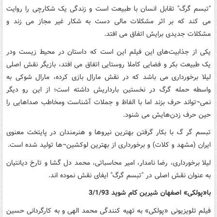
"تبسم گرگ" تقابل انسان با طبیعت است و زندگی یک شکارچی را روایت
می کند که بر اثر مشکلات مالی دست به شکار غیر مجاز می زند و
مشکلات جدیدی برایش اتفاق می افتد.
یکی از جذابیت‌های این فیلم این است که داستان در محیط زیست ودر
یک طبیعت بکر و فضایی کاملا روستایی اتفاق می افتد، بازیگر نقش اصلی
لیلا برخورداری می باشد که در نقش مارال بازی کرده، مارال شوکی به
واسطه حمله گرگ در نخستین بارداریش داشته است؛ از این رو دیگر
نمی‌¬تواند حرف بزند اما با الفاظ و جملات آشناست ومخاطب صداهایی را
حین حرف زدن‌هایش می شنود.
تبسم گر گ با بکار گرفتن بهترین نیروها و هنرمندان در پایتخت معنوی
ایران (مشهد و کلات) و برخورداری از بهترین لوکشین¬‌ها تولید شده است.
لیلا برخورداری، رضا نامدار، امیر محاسباتی، محمد دل گشا و تارخ دیانتیان
به عنوان نقش اصلی در "تبسم گرگ" ایفای نقش نموده اند.
با«پولکی» اصفهان شیرین کام شوید 3/1/93
فیلم تلویزیونی «پولکی» به تهیه کنندگی محمد الهی و به کارگردانی حسین