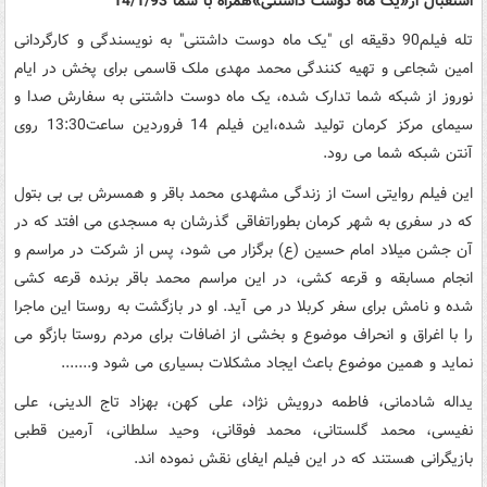
استقبال از«یک ماه دوست داشتنی»همراه با شما 14/1/93
تله فیلم90 دقیقه ای "یک ماه دوست داشتنی" به نویسندگی و کارگردانی
امین شجاعی و تهیه کنندگی محمد مهدی ملک قاسمی برای پخش در ایام
نوروز از شبکه شما تدارک شده، یک ماه دوست داشتنی به سفارش صدا و
سیمای مرکز کرمان تولید شده،این فیلم 14 فروردین ساعت13:30 روی
آنتن شبکه شما می رود.
این فیلم روایتی است از زندگی مشهدی محمد باقر و همسرش بی بی بتول
که در سفری به شهر کرمان بطوراتفاقی گذرشان به مسجدی می افتد که در
آن جشن میلاد امام حسین (ع) برگزار می شود، پس از شرکت در مراسم و
انجام مسابقه و قرعه کشی، در این مراسم محمد باقر برنده قرعه کشی
شده و نامش برای سفر کربلا در می آید. او در بازگشت به روستا این ماجرا
را با اغراق و انحراف موضوع و بخشی از اضافات برای مردم روستا بازگو می
نماید و همین موضوع باعث ایجاد مشکلات بسیاری می شود و.......
یداله شادمانی، فاطمه درویش نژاد، علی کهن، بهزاد تاج الدینی، علی
نفیسی، محمد گلستانی، محمد فوقانی، وحید سلطانی، آرمین قطبی
بازیگرانی هستند که در این فیلم ایفای نقش نموده اند.