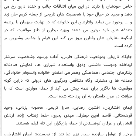
خاص خودشان را دارند در این میان اتفاقات جالب و خنده داری رخ می
دهد و مجید در خیال خود با شخصیت های تاریخی از جمله کریم خان زند
و ... برخورد می نماید رفتارهای این خانواده که در نهایت میهمان را برهمه
دغدغه های خود برتری می دهند وبهره برداری از طنز موقعیت که در
اینگونه تعارض های رفتاری بروز می کند این فیلم را جذابتر وشیرین تر
کرده است.
جایگاه تاریخی وموقعیت فرهنگی فارس، آداب ورسوم وشخصیت سرشار
ازعاطفه ودوست داشتنی وذوق واستعداد شیرازی ها، نمایش صادقانه
رفتارهای اجتماعی ،هماهنگی وهمراهی اعضای خانواده وانسجام خانوادگی،
دغدغه ها ی مشترک وگاه متناقص ودرگیری های درونی که دراین گونه
موقعیت ها ناگزیر برای همه پیش می آید از جمله مواردی است که با
ظرافت در طول داستان به آن پرداخته شده است.
ایمان افشاریان، افشین رضایی، سارا کریمی، محبوبه یزدانی، وحید
قوهستانی، قاسم امین بیطرف، مهدی بحری، حلما زهتاب زاده، اردلان
افشاریان و عرفان کوهستانی از جمله بازیگران این تله فیلم هستند.
برخی از عوامل سازنده سین نهم عبارتند از: نویسنده: ایمان افشاریان،