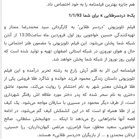
هم جایزه بهترین فیلمنامه را به خود اختصاص داد.
یک« دردسرطلایی » برای شما 1/1/93
فیلم تلویزیونی "دردسر طلایی" به کارگردانی سید محمدرضا ممتاز و
تهیه‌کنندگی حسین خواجویی روز اول فروردین ماه ساعت13:30 از آنتن
شبکه شما پخش می‌شود. این فیلم تلویزیونی با مضمون طنز اجتماعی با
حال و هوای نوروزی در شبکه استانی اصفهان تهیه و تولید شده است که
اولین روز نوروز از شبکه شما پخش خواهد شد.
فیلمنامه این اثر به قلم آرش زارع به رشته تحریر درآمده و این فیلم
تلویزیونی داستان زندگی محمود فرزند خوانده و شاگرد طلا فروشی یکی از
طلا فروشان معتبر شهر به نام احتشام را روایت می‌کند، محمود عاشق
دختری به نام سحر شده که پدر دختر مورد علاقه اش رفتگر شهرداری
است، از طرف دیگر محمود در مسیری با سارقان مواجه می‌شود. یک کیف
پر از طلا همراه او است که در این کشمکش کیف گم می‌شود، در ادامه
قصه آنها ماجراهایی رخ می‌دهد تا اینکه ... جهانبخش سلطانی، صالح
خواجویی، سعید محقق، مینا فرامرزی، مرتضی کیوان‌داریان، رزا حسینی،
اردلان محمدی و ... از بازیگران «دردسر طلایی» هستند.