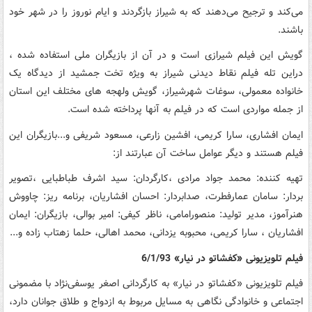
می‌کند و ترجیح می‌دهند که به شیراز بازگردند و ایام نوروز را در شهر خود
باشند.
گویش این فیلم شیرازی است و در آن از بازیگران ملی استفاده شده ،
دراین تله فیلم نقاط دیدنی شیراز به ویژه تخت جمشید از دیدگاه یک
خانواده معمولی، سوغات شهرشیراز، گویش ولهجه های مختلف این استان
از جمله مواردی است که در فیلم به آنها پرداخته شده است.
ایمان افشاری، سارا کریمی، افشین زارعی، مسعود شریفی و...بازیگران این
فیلم هستند و دیگر عوامل ساخت آن عبارتند از:
تهیه کننده: محمد جواد مرادی ،کارگردان: سید اشرف طباطبایی ،تصویر
بردار: سامان عمارفطرت، صدابردار: احسان افشاریان، برنامه ریز: چاووش
هنرآموز، مدیر تولید: منصورامامی، ناظر کیفی: امیر بوالی، بازیگران: ایمان
افشاریان ، سارا کریمی، محبوبه یزدانی، محمد اهالی، حلما زهتاب زاده و...
فیلم تلویزیونی «کفشاتو در نیار» 6/1/93
فیلم تلویزیونی «کفشاتو در نیار» به کارگردانی اصغر یوسفی‌نژاد با مضمونی
اجتماعی و خانوادگی نگاهی به مسایل مربوط به ازدواج و طلاق جوانان دارد،