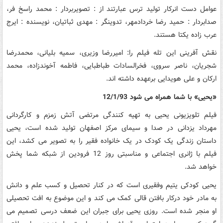
عوامل دست انرکار تولید ترس عبارتند از : تصویربردار : محمد راسخ فر،
صدابردار : حمید رضا خردادمهر، تدوینگر : مهدی ثباتیان، نویسنده : ایرج
عرب زاده یکتا هستند.
نقش آفرینی این تله فیلم را: امیررضا وزیری، سمیه بلیانی، محمدرضا
شجریان، ناصر سروی، فخرالسادات طباطبایی، فاطمه آخوندزاده، محمد
ارکان و علی هویدایی برعهده داشته اند.
«یحیی» با شما همراه می شود 12/1/93
فیلم تلویزیونی یحیی به تهیه کنندگی مرتضی آتش زمزم و کارگردانی
مهرداد یزدانی در صدا و سیمای مرکز اصفهان تولید شده است، یحیی
داستان زندگی یک کودک در یک خانواده فقیر را به تصویر می کشد، این
فیلم با ژانری اجتماعی و مناسبتی روز 12 فرودین از شبکه شما پخش
خواهد شد.
یحیی کودکی یتیم وفقیری است که در کنار تحصیل و کسب علم و دانش
به مادر خود درکار بافتن قالی کمک می کند و این موضوع به افت تحصیلی
او منجر شده است. روزی یحیی برای جبران این ضعف درسی تصمیم می