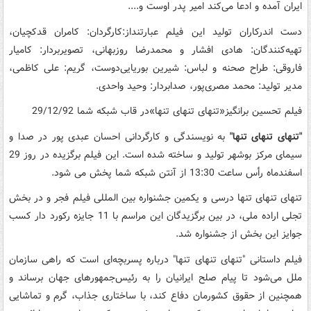
ایران آمده و ادعا می‌کند امیر پدر اوست و....
دست اندرکاران تولید این فیلم عبارتنداز:کارگردان: کامران قدکچیان،
تهیه‌کنندگان: هادی افشار و محمدرضا روزبهانی، تصویربردار: کامیار
فاروقی: طراح صحنه و لباس: شیرین بوریایی‌دوست، گریم: علی کاظمی،
مدیر تولید: محمد مصری‌پور، صدا‌بردار: وحید واحدی.
فیلم تحسین برانگیز«تنهای تنهای تنها»در قاب شبکه شما 29/12/92
"تنهای تنهای تنها"
به نویسندگی و کارگردانی احسان عبدی پور در صدا و
سیمای مرکز بوشهر تولید و ساخته شده است. این فیلم برگزیده در روز 29
اسفندماه رأس ساعت 13:30 از آنتن شبکه شما پخش می شود.
تنهای تنهای تنها درسی و یکمین جشنواره بین المللی فیلم فجر و در بخش
تجلی اراده ملی، در بین برگزیدگان این مراسم با 11 جایزه رکورد دار کسب
جوایز این بخش از جشنواره شد.
فیلم داستانی "تنهای تنهای تنها" درباره پسربچه‌ای است که راهی سازمان
ملل می‌شود تا پیام صلح ایرانیان را به رئیس‌جمهورهای جهان برساند و
همچنین از حقوق کشورمان دفاع کند، با ساختاری جذاب، گرم و تماشایی