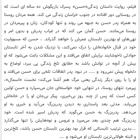
فیلم، روایت داستان زندگی«حسن» پسرک بازیگوش ده ساله ای است که
در روستایی دور افتاده در جنوب خراسان زندگی می کند. همه مردان روستا
به همراه پدر حسن به جبهه می روند و تنها کودکان، زنان و پیرمردان در
روستا می‌مانند. حسن گمان می کند که در غیاب پدرش و بدون امر و
نهی‌های او بهترین تابستان عمرش را خواهد گذراند. ، حسن که مسوولیت
خود در قبال خانواده‌اش را درک نمی‌کند، با نزدیک شدن به آخر تابستان
حوادثی ناخوشایند برایش اتفاق می‌افتد و این مشکلات باعث می‌شود که او
بیش از آنچه در توانش باشد به حقایق تلخ زندگی پی ‌ببرد، اوضاع به
دلخواه پیش نمی‌رود و ..... در نبود پدر اتفاقات تلخی برای حسن می‌افتد و
او را با روی دیگر زندگی یعنی مرگ هم آشنا می‌کند؛ نخست «اسمال»،
پیرمرد تنهای روستا، در تنهایی خود خواسته‌ای جان می‌سپارد و حسن اولین
کسی است که پس از چند روز بی‌خبری، پیکر بی‌جان او را در خانه‌اش
می‌یابد. مدتی بعد پاسداری به دیدن پدربزرگ می‌آید و خبری به او
می‌دهد. پدربزرگ به حسن می‌گوید که پدرش اسیر شده است. خود
پدربزرگ هم چندی بعد می‌میرد و عروس و نوه‌هایش را تنها می‌گذارد
....بدین ترتیب تابستانی که قرار بود بهترین تابستان حسن باشد، تلخ‌ترین
و البته طولانی‌ترین تابستان او می‌شود و ....