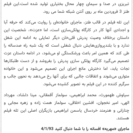
تبریزی در صدا و سیمای چهار محال بختیاری تولید شده است.این فیلم
طنز 3 فروردین ماه بر روی آنتن شبکه شما می رود.
این تله فیلم در قالب طنز، ماجرای خانواده‌ای را روایت می‌کند که حرفه آبا
و اجدادی آنها کار در کارگاه پولکی‌سازی است، اما «عزت»، شخصیت این
داستان برخلاف وصیت پدرش قلی‌خان دیگر تمایلی به ادامه این شغل
ندارد و با بلندپروازی‌هایش دنبال شغلی است که یک شبه راه صدساله را
طی کند که همین امر باعث ورشکستگی او می‌شود، در ادامه داستان عزت
تصمیم می‌گیرد کارگاه پولکی سازی پدرش را بفروشد و از دست طلبکارها
نجات یابد، اما دخترش مانع اجرای این تصمیم می‌شود و این خانواده
متواری می‌شوند و اتفاقات جالبی که برای آنها رخ می‌دهد به نحوی جالب و
سرگرم کننده در این فیلم به تصویر کشیده می‌شود.
سیاوش طهمورث، محمد ابراهیمی، سولماز آقمقانی، مینا دلشاد، مهرداد
الهی، امیر نخجوان، افشین اخلاقی، سولماز همت زاده و زهره مجابی و
چنارانی و هنرمند خردسال یاسمن ابراهیمی بازیگران اصلی این تله فیلم
هستند.
ماجرای «مهریه» افسانه را با شما دنبال کنید 4/1/93