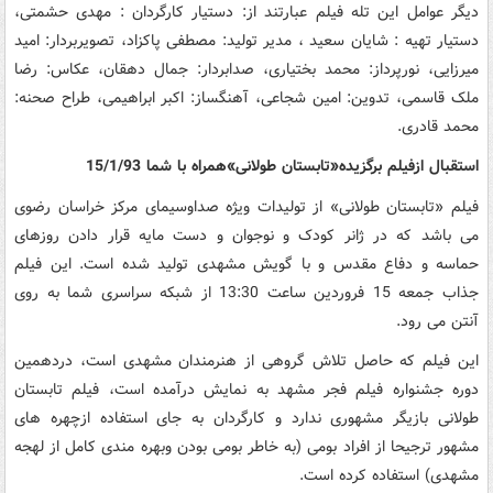
دیگر عوامل این تله فیلم عبارتند از: دستیار کارگردان : مهدی حشمتی،
دستیار تهیه : شایان سعید ، مدیر تولید: مصطفی پاکزاد، تصویربردار: امید
میرزایی، نورپرداز: محمد بختیاری، صدابردار: جمال دهقان، عکاس: رضا
ملک قاسمی، تدوین: امین شجاعی، آهنگساز: اکبر ابراهیمی، طراح صحنه:
محمد قادری.
استقبال ازفیلم برگزیده«تابستان طولانی»همراه با شما 15/1/93
فیلم «تابستان طولانی» از تولیدات ویژه صداوسیمای مرکز خراسان رضوی
می باشد که در ژانر کودک و نوجوان و دست مایه قرار دادن روزهای
حماسه و دفاع مقدس و با گویش مشهدی تولید شده است. این فیلم
جذاب جمعه 15 فروردین ساعت 13:30 از شبکه سراسری شما به روی
آنتن می رود.
این فیلم که حاصل تلاش گروهی از هنرمندان مشهدی است، دردهمین
دوره جشنواره فیلم فجر مشهد به نمایش درآمده است، فیلم تابستان
طولانی بازیگر مشهوری ندارد و کارگردان به جای استفاده ازچهره های
مشهور ترجیحا از افراد بومی (به خاطر بومی بودن وبهره مندی کامل از لهجه
مشهدی) استفاده کرده است.