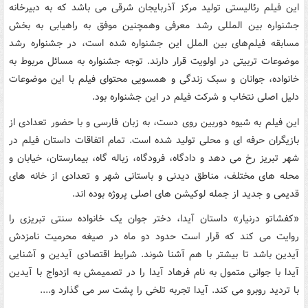
این فیلم رئالیستی تولید مرکز آذربایجان‌ شرقی می باشد که به دبیرخانه‌
جشنواره بین المللی رشد معرفی وهمچنین موفق به راهیابی به بخش
مسابقه‌ فیلم‌های بین الملل این جشنواره شده است، در جشنواره‌ رشد
موضوعات تربیتی در اولویت قرار دارند. توجه جشنواره به مسائل مربوط به
خانواده‌، جوانان و سبک زندگی و همسویی محتوای فیلم با این موضوعات
دلیل اصلی نتخاب و شرکت فیلم در این جشنواره بود.
این فیلم به شیوه دوربین روی دست، به زبان فارسی و با حضور تعدادی از
بازیگران حرفه ای و محلی تولید شده است. تمام اتفاقات داستان فیلم در
شهر تبریز رخ می دهد و دادگاه، فرودگاه، زباله گاه، بیمارستان، خیابان و
محله های مختلف، مناطق دیدنی و باستانی شهر و تعدادی از خانه های
قدیمی و جدید از جمله لوکیشن های اصلی پروژه بوده اند.
«کفشاتو درنیار» داستان آیدا، دختر جوان یک خانواده سنتی تبریزی را
روایت می کند که قرار است حدود دو ماه در صیغه محرمیت نامزدش
آیدین باشد تا بیشتر با هم آشنا شوند. شرایط اقتصادی آیدین و آشنایی
آیدا با جوانی متمول به نام فرهاد آیدا را در تصمیمش به ازدواج با آیدین
با تردید روبرو می کند. آیدا تجربه تلخی را پشت سر می گذارد و....