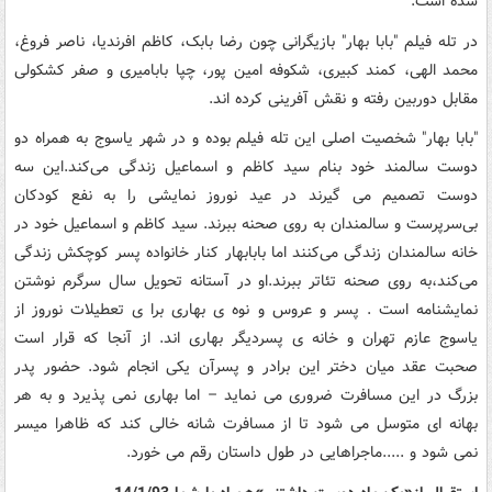
شده است.
در تله فیلم "بابا بهار" بازیگرانی چون رضا بابک، کاظم افرندیا، ناصر فروغ،
محمد الهی، کمند کبیری، شکوفه امین پور، چپا بابامیری و صفر کشکولی
مقابل دوربین رفته و نقش آفرینی کرده اند.
"بابا بهار" شخصیت اصلی این تله فیلم بوده و در شهر یاسوج به همراه دو
دوست سالمند خود بنام سید کاظم و اسماعیل زندگی می‌کند.این سه
دوست تصمیم می گیرند در عید نوروز نمایشی را به نفع کودکان
بی‌سرپرست و سالمندان به روی صحنه ببرند. سید کاظم و اسماعیل خود در
خانه سالمندان زندگی می‌کنند اما بابابهار کنار خانواده پسر کوچکش زندگی
می‌کند،به روی صحنه تئاتر ببرند.او در آستانه تحویل سال سرگرم نوشتن
نمایشنامه است . پسر و عروس و نوه ی بهاری برا ی تعطیلات نوروز از
یاسوج عازم تهران و خانه ی پسردیگر بهاری اند. از آنجا که قرار است
صحبت عقد میان دختر این برادر و پسرآن یکی انجام شود. حضور پدر
بزرگ در این مسافرت ضروری می نماید – اما بهاری نمی پذیرد و به هر
بهانه ای متوسل می شود تا از مسافرت شانه خالی کند که ظاهرا میسر
نمی شود و .....ماجراهایی در طول داستان رقم می خورد.