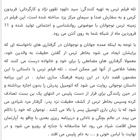
تله فیلم ترس به تهیه کنندگی: سید داوود تقوی نژاد و کارگردانی: فریدون
کرمی و به سفارش صدا و سیمای مرکز یزد ساخته شده است، این فیلم در
زمینه ترس نوجوانان با موضوعی روانشناسی و اجتماعی تولید شده و 11
فروردین ماه از شبکه شما به روی آنتن می رود.
با توجه به اینکه عمده جوانان و نوجوانان در گرفتاری های ناخواسته ای که
برایشان ایجاد می شود بخاطر ترس از گفتن حقیقت به والدین خود،
معمولا گرفتاری های مضاعفی را برای خود و خانواده درست می کنند که
بعضا خلاصی از آنها غیر ممکن است ، تله فیلم ترس با داستانی با این
مضمون قصد دارد در این زمینه فرهنگ سازی نماید . در این برنامه
داستان نوجوانی روایت می شود که اتومبیل پدرش را بدون اجازه برداشته و
در حین رانندگی برای فرار از دست پلیس در انتهای یک بن بست تصادف
کرده وسپس بخاطر ترس از کشف حقیقت نزد پدر، گرفتار مرد شیادی می
شود که با زبان بازی اتومبیل پسر را بالا می کشد . نوجوان که خود را ناکام
می بیند در عالم بچگی و نادانی و دربرنامه ریزی بعدی با چاقو به آپارتمان
محل اقامت شیاد می رود اما متاسفانه با جنازه او روبرو می شود و در
نهایت با لباس خونی و .... به دام پلیس می افتد .