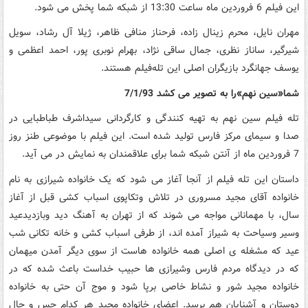
این فیلم 6 فروردین ماه ساعت 13:30 از شبکه شما پخش می شود.
مهران نایل، محرم زینال زاده، فرحناز منافی ظاهر، ژیلا آل رشاد، سویل
شیرگیر، ساناز نظری، جمال ساقی نژاد، بهرام نوبری پور، احمد اعظمی و
یوسف جهانگرد بازیگران اصلی این تله‌فیلم هستند.
شما«سین نهم»را به تصویر می کشد 7/1/93
تله فیلم سین نهم به تهیه کنندگی و کارگردانی سیداشرف طباطبایی در
صدا و سیمای مرکز فارس تولید شده است. این فیلم با موضوعی طنز روز
7 فروردین ماه از آنتن شبکه شما برای علاقمندان به نمایش در می آید.
داستان این تله فیلم از آنجا آغاز می شود که یک خانواده شیرازی به نام
خانواده آقای مجید مسروری در تلاش وتکاپوی اسباب کشی قبل از آغاز
سال، با مهمانانی مواجه می شوند که از تهران به آهنگ دید وبازدیدعید
وسیر وسیاحت به شیراز آمده اند، از طرفی اسباب کشی و خانه تکانی شب
عید که مشغله ی اصلی همه خانواده هاست از سوی دیگر آمدن میهمان
که در دیدگاه مردم فارس وشیرازی ها حبیب خداست باعث شده که در
خانواده مجید شور و نشاط خاصی برپا شود و موج آن حتی به خانواده
دوستان و آشنایان هم برسد. اعضای خانواده مجید هر کدام حس و حال