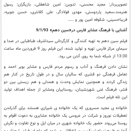
تصویربردار: مجید محسنی، تدوین: امین شاهقلی، بازیگران: رسول
هنرمند،سعید یاردوستی، مهدی فولادگر، علی کلانتری، حسن جویره،
فریباحسینی، شکوفه امین پور و .....
آشنایی با فرهنگ عشایر فارس در«سین دهم» 9/1/93
فیلم سین دهم به تهیه کنندگی و کارگردانی سیداشرف طباطبایی در صدا و
سیمای مرکز فارس تهیه و تولید شده، این فیلم روز 9 فروردین ماه ساعت
13:30 از شبکه شما به روی آنتن می رود.
نشان دادن فرهنگ و آداب و رسوم مردم فارس و عشایر بویر احمد و
تعامل فرهنگی دو قشری که سالیان سال و در طول تاریخ در کنار هم
زندگی کردند و همچنین نمایش وحدت و همدلی و هم زیستی بین دو
قشر، فرهنگ غنی شهرنشینان، روستاییان وعشایر از جمله اهداف تولید
این تله فیلم است.
خانواده ی مجید مسروری که یک خانواده ی شیرازی هستند برای گذراندن
تعطیلات نوروز و شرکت در عروسی یک خانواده عشایری به دعوت اقوام به
روستا می‌روند حضور یک خانواده شهری در میان ایل و نوع تفاوت و نگرش
آنها به طبیعت باعث یک سری اتفاقاتی می‌شود که ماجرای فیلم را جذاب و