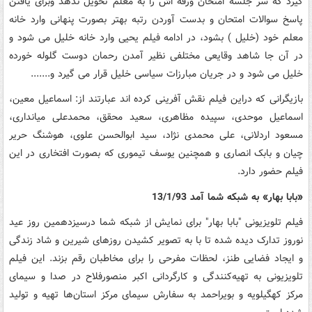
گیرد که سر جلسه امتحان ورقه اش را به معلم تحویل ندهد وبرای یافتن
پاسخ سوالات امتحان و بدست آوردن رتبه بهتر بصورت پنهانی وارد خانه
معلم خود (خلیل ) بشود، در ادامه فیلم یحیی وارد خانه خلیل می شود و
در آن جا شاهد وقایعی مختلفی نظیر آمدن رحمان دوست گلوله خورده
خلیل می شود و در جریان مبارزات سیاسی خلیل قرار می گیرد و.......
بازیگرانی که دراین فیلم نقش آفرینی کرده اند عبارتند از: اسماعیل معین،
اسماعیل موحدی، سپیده مظاهری، سعید محقق، محمدعلی میانداری،
مسعود اردلانی، علی محمدی نژاد، سید ابوالحسن علوی، هوشنگ حریر
چیان و بابک انصاری و همچنین یوسف تیموری که بصورت افتخاری در این
فیلم حضور دارد.
«بابا بهار» به شبکه شما آمد 13/1/93
فیلم تلویزیونی "بابا بهار" برای نمایش از شبکه شما درسیزدهمین روز عید
نوروز تدارک دیده شده تا با به تصویر کشیدن روزهای شیرین و شاد زندگی
و ایجاد فضایی طنز، لحظات مفرحی را برای مخاطبان رقم بزند. این فیلم
تلویزیونی به تهیه‌کنندگی و کارگردانی اکبر منصورفلاح در صدا و سیمای
مرکز کهگیلویه و بویراحمد به سفارش سیمای مرکز استان‌ها تهیه و تولید