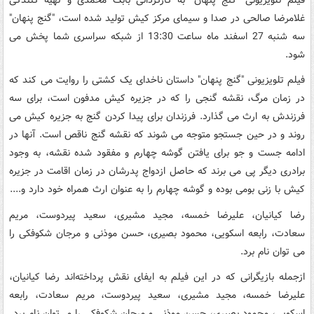
غلامرضا صالحی در صدا و سیمای مرکز کیش تولید شده است، "گنج پنهان"
سه شنبه 27 اسفند ماه ساعت 13:30 از شبکه سراسری شما پخش می
شود.
فیلم تلویزیونی "گنج پنهان" داستان ناخدای یک کشتی را روایت می کند که
در زمان مرگ، نقشه گنجی را که در جزیره کیش مدفون است، برای سه
فرزندش به ارث می گذارد. فرزندان برای پیدا کردن گنج به جزیره کیش می
روند و در حین جستجو متوجه می شوند که نقشه گنج ناقص است. آنها در
ادامه جست و جو برای یافتن گوشه چهارم و مفقود شده نقشه، به وجود
برادری دیگر پی می برند که حاصل ازدواج پدرشان در زمان اقامت در جزیره
کیش با زنی بومی بوده و گوشه چهارم را به عنوان ارث همراه خود دارد و....
رضا کیانیان، علیرضا خمسه، مجید مشیری، سعید پیردوست، مریم
سعادت، رابعه اسکویی، محمود بصیری، حسن موذنی و مرجان شکوفکی را
می توان نام برد.
ازجمله بازیگرانی که در این فیلم به ایفای نقش پرداخته‌اند رضا کیانیان،
علیرضا خمسه، مجید مشیری، سعید پیردوست، مریم سعادت، رابعه
اسکویی، محمود بصیری، حسن موذنی و مرجان شکوفکی را می‌توان نام برد.