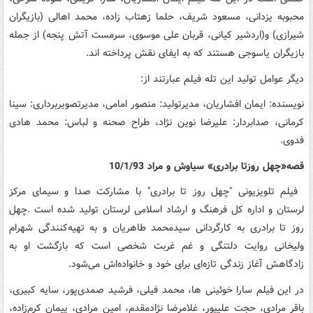
محبوبه یزدانی، مسعود شریف، حلما زهتاب زاده، محمد اهالی (بازیگران
شیرازی) و(اردشیر کیانی، قربان علی موسوی، سرمست آتش پنجه) از جمله
بازیگران یاسوجی هستند که به ایفای نقش پرداخته اند.
دیگر عوامل تولید این تله فیلم عبارتند از:
نویسنده: ایمان افشاریان، مدیرتولید: منصور امامی، مدیرتصویربرداری: سینا
کرمانی، صدابردار: علیرضا نوین نژاد، طراح صحنه و لباس: محمد هادی
فدوی.
قصه«چهل روزتا برادری» سیاوش و مراد 10/1/93
‌ فیلم تلویزیونی "چهل روز تا برادری" با مشارکت صدا و سیمای مرکز
لرستان و اداره‌ کل فرهنگ و ارشاد اسلامی لرستان تولید شده است .چهل
روز تا برادری به کارگردانی سیدمحمد طاهریان و به تهیه‌کنندگی شهرام
ولیخانی روایت دلتنگی و غم غربت شخصی است که بازگشت او به
زادگاهش آغاز زندگی تازه‌ای برای خود و خانواده‌اش می‌شود.
در این فیلم سارا خوئینی ها، محمد فیلی، فرشید صمدی‌پور، سایه کبیری،
باقر مرادی، حجت علیپور، غلامرضا‌ نژادمقدم، امین مرادی، پیمان کرم‌زاده،