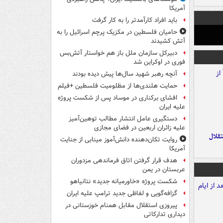
آمریکا
باید افراد کارآمدتر را به کار گرفت
حامیان فلسطین در مکزیک پرچم اسرائیل را به
آتش کشیدند
دبیرکل سازمان ملل باز هم خواستار آتش‌بس
فوری در اوکراین شد
آنچه رهبر شهید سال‌ها پیش دیده بودند
حمایت هلندی‌ها از مظلومیت فلسطین +فیلم
افشای برکناری در موساد پس از شکست پروژه
علیه ایران
دستگیری عامل انتشار مطالب توهین‌آمیز
علیه زائران اربعین در فضای مجازی
تقلال
روایت تکان‌دهنده دانش‌آموز مینابی از جنایت
آمریکا
هدف قرار گرفتن اتاق‌ فرماندهی مزدوران
عربستان در یمن
شکست پروژه «خاورمیانه جدید» نتانیاهو
گزافه‌گویی و لفاظی جدید ترامپ علیه ایران
پیروزی استقلال مقابل همنام خوزستانی در
دیداری تدارکاتی