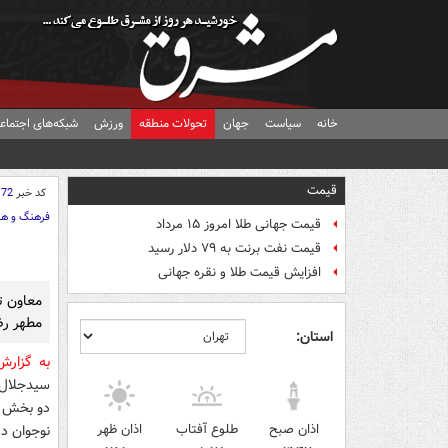
خانه
سیاست
جهان
تحولات منطقه
ورزش
شبکه‌های اجتماع
قیمت
کد خبر
172
فرهنگ و هن
قیمت جهانی طلا امروز ۱۵ مرداد
قیمت نفت برنت به ۷۹ دلار رسید
افزایش قیمت طلا و نقره جهانی
معاون ت
مطهر رضو
استان:
به گزار
سیدجلال 
اذان صبح
طلوع آفتاب
اذان ظهر
نوجوان در