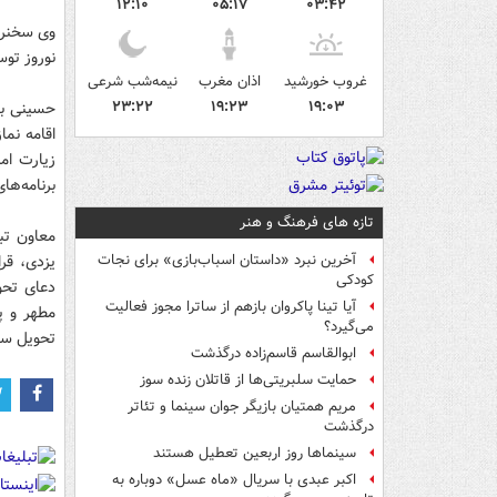
۱۲:۱۰
۰۵:۱۷
۰۳:۴۲
وی سخنرا
نوروز توس
غروب خورشید
اذان مغرب
نیمه‌شب شرعی
۲۳:۲۲
۱۹:۲۳
۱۹:۰۳
حسینی با 
اقامه نم
زیارت ام
برنامه‌ها
تازه های فرهنگ و هنر
معاون تب
یزدی، قر
آخرین نبرد «داستان اسباب‌بازی» برای نجات
کودکی
دعای تحو
آیا تینا پاکروان بازهم از ساترا مجوز فعالیت
مطهر و پ
می‌گیرد؟
تحویل سا
ابوالقاسم قاسم‌زاده درگذشت
حمایت سلبریتی‌ها از قاتلان زنده سوز
مریم همتیان بازیگر جوان سینما و تئاتر
درگذشت
سینماها روز اربعین تعطیل هستند
اکبر عبدی با سریال «ماه عسل» دوباره به