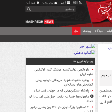
RSS
آرشیو
تماس با ما
دربارهٔ ما
MASHREGH
NEWS
یلم
دیدگاه
پیوندها
بازار
اپ
پربازدیدترین ها
یاوه‌گویی تولیدکننده موشک کروز اوکراینی
علیه ایران
در حرم
بیانیه خانواده شهید لاریجانی درباره برخی
گمانه‌زنی‌های رسانه‌ای
لمسلمین
پادشاه سنگین‌وزنی که در جهان رقیب ندارد
در قالب
ماهواره‌ها خسارت انفجار جبل‌علی امارت را لو
دادند
آن توسط رضا قانع قاری
۶ دستاورد بزرگ ایران در ۱۶۰ روز رهبری رهبر
انقلاب