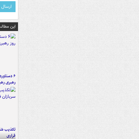
این مطالب
رهبری رهب
تکذیب شای
فراری