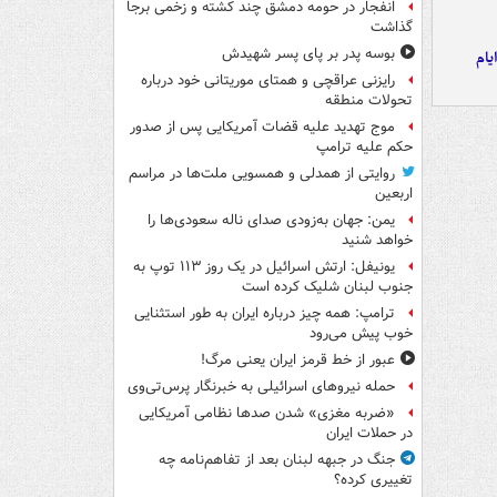
انفجار در حومه دمشق چند کشته و زخمی برجا
گذاشت
بوسه‌ پدر بر پای پسر شهیدش
یام
رایزنی عراقچی و همتای موریتانی خود درباره
تحولات منطقه
موج تهدید علیه قضات آمریکایی پس از صدور
حکم علیه ترامپ
روایتی از همدلی و همسویی ملت‌ها در مراسم
اربعین
یمن: جهان به‌زودی صدای ناله سعودی‌ها را
خواهد شنید
یونیفل: ارتش اسرائیل در یک روز ۱۱۳ توپ به
جنوب لبنان شلیک کرده است
ترامپ: همه چیز درباره ایران به طور استثنایی
خوب پیش می‌رود
عبور از خط قرمز ایران یعنی مرگ!
حمله نیروهای اسرائیلی به خبرنگار پرس‌تی‌وی
«ضربه مغزی» شدن صدها نظامی آمریکایی
در حملات ایران
جنگ در جبهه لبنان بعد از تفاهم‌نامه چه
تغییری کرده؟