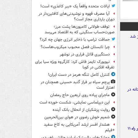
ایالات متحده واقعاً یک «ببر کاغذی» است!
آیا مصرف قهوه و نوشیدنی‌های کافئین‌دار در
دوران بارداری مجاز است؟
توقف طولانی کامیون‌ها پشت مرز؛
صورت‌حساب سنگینی که به اقتصاد می‌رسد
حماقت ترامپ با ذخایر انرژی جهان چه کرد؟
چرا تابستان فصل محبوب میکروب‌هاست؟
دستگیری قاتل فراری در نوشهر
نیویورک تایمز فاش کرد: کارگروه ویژه سیا برای
تفرقه افکنی در کوبا
کنترل کامل تنگه هرمز در دست ایران!
پرچم سیاه بر فراز گنبد حسینی همچنان در
اهتزاز است
ماجرای پیاده روی اربعین حاج رمضان
این دیپلماسی نمایشی، شکست خورده است
روایت پزشکیان از انحلال بانک آینده
شمیم خوش رضوی در هوای بین‌الحرمین
هشدار افسر ارشد آمریکایی به کاخ سفید
موج بارش‌های تابستانه در راه ۱۱
+فیلم
موشک‌های بالستیک ایران؛ چالش راهبردی