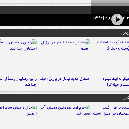
ده
در بر پای پسر شهیدش
رزشی
یگو به اینفانتینو:
جنجال جدید نیمار در برزیل +فیلم
رامین رضاییان رسماً از اس
ست‌ و حیله‌گر!
جدا شد
عکس