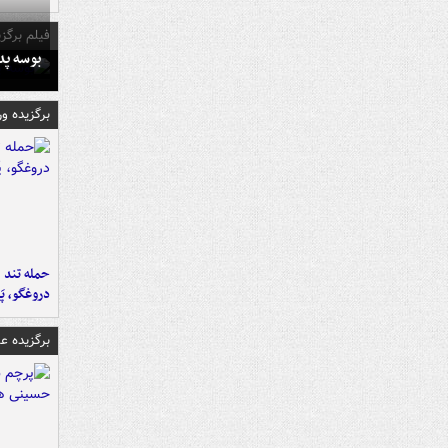
فیلم برگزی
بوسه‌ پ
برگزیده و
حمله تند ف
دروغگو، پَ
برگزیده 