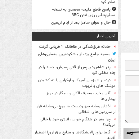
صادر کرد
پاسخ قاطع ملیحه محمدی به نسخه
تسلیم‌طلبی روی آنتن BBC
حال و هوای سامرا بعد از ایام اربعین
آخرین اخبار
حادثه غرق‌شدگی در طاقانک ۲ قربانی گرفت
مسجد جامع یزد، از باشکوه‌ترین معماری‌های
ایران
پدر شاهرودی پس از قتل پسرش، جسد را در
چاه مخفی کرد
دردسر همزمان آمریکا و اوکراین با ته کشیدن
موشک های پاتریوت
آثار مخرب مصرف الکل و سیگار در بروز
بیماری‌ها
اذعان رسانه صهیونیست به موج بی‌سابقه فرار
از سرزمین‌های اشغالی
چرا مغز در هنگام خواب، انرژی خود را خالی
می‌کند؟
گرما برای پالایشگاه‌ها و منابع برق اروپا اضطرار
آفرید