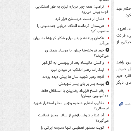
ترامپ: همه چیز درباره ایران به طور استثنایی
کام عید
خوب پیش می‌رود
رد.
دشان از دست عربستان فرار کرد
عربستان فرمانده ائتلاف دریایی چندملیتی را
، افزود:
منصوب کرد
، قرائت
«کمانِ پرنده» چینی برای شکار کروزها به ایران
یگری از
می‌آید
خود فروخته‌ها چطور با موساد همکاری
می‌کردند؟
ین راشد
واکنش عالیشاه بعد از پیوستن به گل‌گهر
یل صوتی
ابتکارات رهبر انقلاب در میدان نبرد
اره حرم
آنچه رهبر شهید سال‌ها پیش دیده بودند
ای دیگر
بوسه‌ پدر بر پای پسر شهیدش
رقم فسخ قرارداد رضاییان با استقلال فقط
۱۰۰میلیون تومان!
تکذیب ادعای «نحوه ردزنی محل استقرار شهید
لاریجانی»
آیا تینا پاکروان بازهم از ساترا مجوز فعالیت
می‌گیرد؟
کویت دستور تعطیلی تنها مدرسه ایرانی را