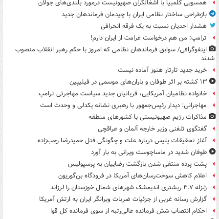
همسویی کلمبیا با اشغالگران صهیونیست درمورد بلندی‌های جولان
بازطراحی ساختار نظامی ایران با چیدمان فرماندهان جدید
هشدار احدیان نسبت به یک فرقه انحرافی
ترامپ: من هم درخواست غرامت از ایران دارم!
اینفوگرافی/ سوابق فرماندهان نظامی که امروز با حکم رهبر انقلاب منصوب
شدند
خرید جدید تارتار هنوز آماده نیست
۱۳ کشته بر اثر طوفان و باران‌های موسمی در فیلیپین
خانواده نظامیان آمریکایی، قربانیان جدید سیاست مهاجرتی ترامپ
مهاجرانی: دیدار رئیس‌جمهور با رهبری نشانه یکدلی و وحدت است
مذاکرات رژیم صهیونیستی با کشورهای منطقه
گفتگوی تلفنی وزیر خارجه آلمان و عراقچی
آغاز تحقیقات پلیس درباره علت و چگونگی قتل حمیدرضا رجب‌زاده
طوفان شدید در ماساچوست ویرانی به بار آورد
پشت پرده منتفی شدن بازگشت رضاییان به پرسپولیس
اعلام کاهش سوخت‌رسان‌های آمریکا در فرودگاه بن‌گوریون
زلزله ۴.۷ ریشتری اندیمشک شهرهای شمال خوزستان را لرزاند
گزارش رسانه غربی از جزئیات ضربات ویرانگر ایران به ارتش آمریکا
احکام انتصاب شش فرمانده عالی‌رتبه از سوی فرمانده کل قوا