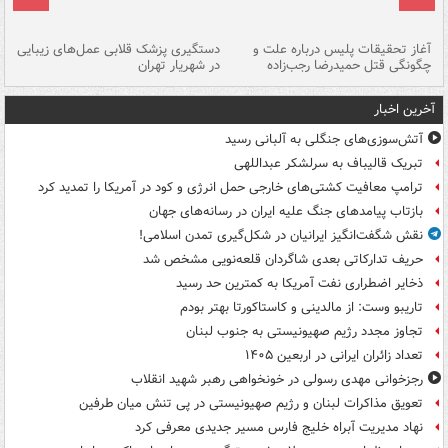
آغاز تحقیقات پلیس درباره علت و
دستگیری پزشک قلابی عمل‌های زیبایی
هش
چگونگی قتل حمیدرضا رجب‌زاده
در شهریار تهران
ها
آخرین اخبار
آتش‌سوزی‌های جنگلی به آلبانی رسید
تبریک قالیباف به سرلشکر عبداللهی
ترامپ معافیت کشتی‌های خارجی حمل انرژی و کود در آمریکا را تمدید کرد
بازتاب پیامدهای جنگ علیه ایران در رسانه‌های جهان
نقش شگفت‌انگیز ایرانیان در شکل‌گیری تمدن اسلامی!
حریف تدارکاتی بعدی شاگردان قلعه‌نویی مشخص شد
ذخایر اضطراری نفت آمریکا به کمترین حد رسید
تاریبو وست: از مالدینی و کاستاکورتا بهتر بودم
تجاوز مجدد رژیم صهیونیستی به جنوب لبنان
تعداد زائران ایرانی در اربعین ۱۴۰۵
رجزخوانی مهدی رسولی در خونخواهی رهبر شهید انقلاب
تعویق مذاکرات لبنان و رژیم صهیونیستی در پی تنش میان طرفین
نهاد مدیریت آبراه خلیج فارس مسیر جدیدی معرفی کرد