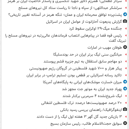
سردار عظمایی؛ همرزم دلاور شهید تنگسیری و پاسدار حاکمیت ایران بر هرمز
سرلشکر عبداللهی؛ از سپاه و ناجا تا ریاست ستاد کل نیروهای مسلح
پشت‌پرده توافق محرمانه ایران و عمان؛ تنگه هرمز در آستانه تغییر تاریخی؟
گزارش یدیعوت آحارانوت از عوامل ایران در اسرائیل
جنگنده میگ-۲۹ اوکراین سقوط کرد
رئیس قوه قضا در پیام‌هایی انتصاب‌ فرماندهان عالی‌رتبه در نیروهای مسلح را
تبریک گفت
طوفان مهیب در امارات
میانگین سنی لیگ برتر ایران در حد بوندسلیگا
دو مهاجم سابق استقلال به تیم جزیره قشم پیوستند
پیکر هزار و ۷۰۰ شهید فلسطینی در گروگان رژیم صهیونیستی
تاکید رسانه اسرائیلی بر قطعی بودن تسلیم ترامپ در برابر ایران
میزان خسارت موشک‌های ایرانی به پایگاه‌های آمریکا
پهپاد جدید ایران به موتور جت مجهز شد
لیگ شروع‌نشده ۴ سرمربی برکنار شدند
۲۰ درصد صهیونیست‌ها درصدد ترک فلسطین اشغالی
اینفوگرافیک/ راهنمای بررسی رسید بانکی
۳ بازیکن جدید گل گهر ۳ هفته اول لیگ را از دست دادند
سوابق حجت‌الاسلام طائب، رئیس سازمان بسیج