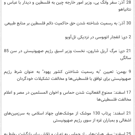
28 آذر: سفر وانگ یی، وزیر امور خارجه چین به فلسطین و دیدار با عباس و
نتانیاهو
30 آذر:‌ به رسمیت شناخته شدن حق حاکمیت دائم فلسطین بر منابع طبیعی
2 دی: انفجار اتوبوسی در نزدیکی تل‌آویو
21 دی: مرگ آریل شارون، نخست وزیر اسبق رژیم صهیونیستی در سن 85
سالگی
9 بهمن: تعیین "به رسمیت شناختن کشور یهود" به عنوان شرط رژیم
صهیونیستی برای توافق با فلسطینی‌ها و مخالفت تشکیلات خودگردان
17 اسفند: ممنوع الفعالیت شدن حماس و اخوان المسلمین در مصر و اعلام
مخالفت فلسطینی‌ها
21 اسفند: پرتاب 130 موشک از موشک‌های جهاد اسلامی به سرزمین‌های
اشغالی و بمباران غزه از سوی رژیم صهیونیستی
25 اسفند: سفر هیات‌هایی از حماس به تهران و تلاش برای بازگشت روابط به