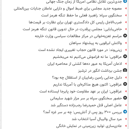
جدی‌ترین تقابل نظامی آمریکا از زمان جنگ جهانی
مصوبه جدید مجلس برای ضبط اموال و دارایی عاملان جنایات بین‌المللی
سخنگوی سپاه: راهبرد فعلی ما حفظ تنگه هرمز است
ضرب‌الاجل رئیس کل دادگستری تهران برای نظارت بر قیمت‌ها
حاجی‌بابایی: مجلس پرقدرت در حال تدوین قانون تنگه هرمز است
مراسم تعزیه‌خوانی در مرکز مطالعات سیاسی وزارت خارجه
واکنش ابرقویی به پیشنهاد سپاهان
زینی‌وند: در مورد قانون حجاب تغییری ایجاد نشده است
عراقچی: ما نه فراموش می‌کنیم نه می‌بخشیم
اذعان آمریکا به عبور ده‌ها کشتی از محاصره ایران
جشن برداشت انگور در ترشیز
دلیل جدایی رامین رضاییان از استقلال چه بود؟
عراقچی: اکنون هیچ مذاکره‌ای با آمریکا نداریم
عراقچی: ایران بر عهد مقاومت خود پابرجا ایستاده است
حضور سخنگوی سپاه بر سر مزار شهید سلیمانی
عامل اصلی قتل حمیدرضا رجب‌زاده دستگیر شد
بررسی ۳۰۰ روز پس از آتش‌بس: چه بر سر غزه آمد؟
مرد سال والیبال آسیا انتخاب شد
عادی‌سازی تولید زیرزمینی در نمایش خانگی