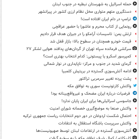
حمله اسرائیل به شهرستان نبطیه در جنوب لبنان
دستگیری متهم متواری مخل نظام ارزی کشور در پیرانشهر
ترامپ در دام ایران افتاده است!
رونمایی از کتاب محرم و عاشورا با حضور عراقچی
ارتش یمن: تاسیسات آرامکو را در جیزان هدف قرار دادیم
قیمت خودرو همچنان در سطوح بالا؛ بازار قفل شد
سرکشی فرمانده سپاه تهران از گردان‌های پدافند هوایی لشکر ۲۷
کمپرسور اسکرو یا پیستونی: کدام انتخاب بهتری است؟
گرمای شدید در جنوب و مرکز؛ ناپایداری در نوار شمالی
ادامه آتش‌سوزی گسترده در بریتیش کلمبیا
پشت پرده تغییر سرمربی تراکتور
واکنش کارتونیست سوری به توافق مکه
فرضیات درباره ایران مضحک و غیرواقع‌بینانه بود!
جاسوسی اسرائیلی‌ها برای ایران پایان ندارد!
واکنش صنعا به موضع‌گیری خصمانه شورای امنیت
احتمال شکست اردوغان در دور دوم انتخابات ریاست جمهوری ترکیه
واکنش سرپرست باشگاه استقلال به انتقادات
آتش‌سوزی گسترده در ارتفاعات لبنان توسط صهیونیست‌ها
کاریکاتور/ کمال شرف توافق مکه را به سخره گرفت