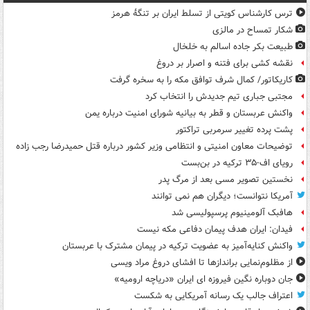
ترس کارشناس کویتی از تسلط ایران بر تنگۀ هرمز
شکار تمساح در مالزی
طبیعت بکر جاده اسالم به خلخال
نقشه کشی برای فتنه و اصرار بر دروغ
کاریکاتور/ کمال شرف توافق مکه را به سخره گرفت
مجتبی جباری تیم جدیدش را انتخاب کرد
واکنش عربستان و قطر به بیانیه شورای امنیت درباره یمن
پشت پرده تغییر سرمربی تراکتور
توضیحات معاون امنیتی و انتظامی وزیر کشور درباره قتل حمیدرضا رجب زاده
رویای اف-۳۵ ترکیه در بن‌بست
نخستین تصویر مسی بعد از مرگ پدر
آمریکا نتوانست؛ دیگران هم نمی توانند
هافبک آلومینیوم پرسپولیسی شد
فیدان: ایران هدف پیمان دفاعی مکه نیست
واکنش کنایه‌آمیز به عضویت ترکیه در پیمان مشترک با عربستان
از مظلوم‌نمایی براندازها تا افشای دروغ مراد ویسی
جان دوباره نگین فیروزه ای ایران «دریاچه ارومیه»
اعتراف جالب یک رسانه آمریکایی به شکست