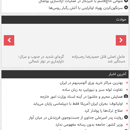
شوخی حاج‌قاسم با خبرنگار در عملیات آزادسازی بوکمال
سرنگون‌کردن پهپاد اوکراینی با آتش رگبار روس‌ها
حوادث
عامل اصلی قتل حمیدرضا رجب‌زاده
گرمای شدید در جنوب و مرکز؛
جا
دستگیر شد
ناپایداری در نوار شمالی
مر
آخرین اخبار
بهترین مراکز خرید ورق آلومینیوم در ایران
تفاوت لوله سبز و نیوپایپ به زبان ساده
همایش محرم و عاشورا در آینه اسناد وزارت امور خارجه
اولیانوف: بحران ایران-آمریکا فقط با دیپلماسی پایان می‌یابد
صلاح ترک‌ها را پولدار کرد
روایت پدر امیرعلی جداوی از جست‌وجوی فرزندش در میان آوار
وزیر کشور: جامعه بدون رسانه مفهومی ندارد