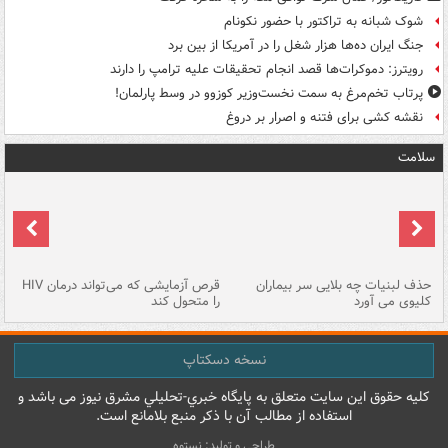
شوک شبانه به تراکتور با حضور نکونام
جنگ ایران ده‌ها هزار شغل را در آمریکا از بین برد
رویترز: دموکرات‌ها قصد انجام تحقیقات علیه ترامپ را دارند
پرتاب تخم‌مرغ به سمت نخست‌وزیر کوزوو در وسط پارلمان!
نقشه کشی برای فتنه و اصرار بر دروغ
سلامت
حذف لبنیات چه بلایی سر بیماران
قرص آزمایشی که می‌تواند درمان HIV
عل
کلیوی می آورد
را متحول کند
قل
نسخه دسکتاپ
کليه حقوق اين سايت متعلق به پایگاه خبري-تحليلي مشرق نيوز می باشد و
استفاده از مطالب آن با ذکر منبع بلامانع است.
طراحی و تولید: نستوه