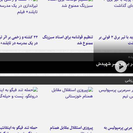
برخورد پراید با تیر برق ۲ فوتی بر
تنظیم قولنامه برای اسناد سبزرنگ
۲۲ کشته و زخمی بر اثر ت
شت
ممنوع شد
در یک مدرسه در تایلند+ 
ده
در بر پای پسر شهیدش
رزشی
ربی پرسپولیس به
پیروزی استقلال مقابل همنام
حمله تند فیگو به اینفانتین