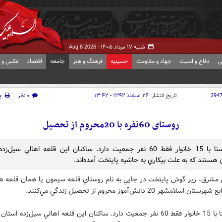
شنبه ۱۷ مرداد ۱۴۰۵ -
Aug 8 2026
ی
دفاع و امنیت
جهاد و مقاومت
حسینیه
فرهنگ و هنر
جامعه
اقتصاد
عکس و ف
294
تاریخ انتشار:
۲۶ اسفند ۱۳۹۲ - ۱۳:۴۲
۰ نظر
چ
روستای 60نفره با 20محروم از تحصیل
اين روستا با 15 خانوار فقط 60 نفر جمعيت دارد. ساكنان اين قلعه اهالي سيل‌
هستند كه به علت بيكاري به حاشيه پايتخت آمده‌اند.
 مشرق، زير گوش پايتخت در جايي به نام روستاي قلعه سيمون يا همان قلعه هز
 اسلامشهر 20 دانش‌آموز محروم از تحصيل زندگي مي‌كنند.
اين روستا با 15 خانوار فقط 60 نفر جمعيت دارد. ساكنان اين قلعه اهالي سيل‌زده ا