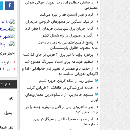
درخشش جوانان ایران در المپیاد جهانی هوش
مصنوعی
گرد و غبار آسمان قم را تیره می‌کند
ترافیک سنگین در محورهای خروجی مازندران
گربه جریان برق شهرستان فریمان را قطع کرد
رگبار و رعدوبرق در راه شمال کشور
پاسخ تأمین‌اجتماعی به زمان پرداخت
مابه‌التفاوت حقوق بازنشستگان
اخبار مرتب
برخورد پراید با تیر برق ۲ فوتی بر جای گذاشت
تنظیم قولنامه برای اسناد سبزرنگ ممنوع شد
طرح خار
از حذف نام همسر تا تغییر نام خانوادگی؛ اما و
این فیل
اگرهای تعویض شناسنامه
نمایی زیبا از تنگه کریان جزیره قشم
نظر شم
حادثه غرق‌شدگی در طاقانک ۲ قربانی گرفت
مسجد جامع یزد، از باشکوه‌ترین معماری‌های
نام
ایران
پدر شاهرودی پس از قتل پسرش، جسد را در
چاه مخفی کرد
ایمیل
آثار مخرب مصرف الکل و سیگار در بروز
بیماری‌ها
نظر شما 