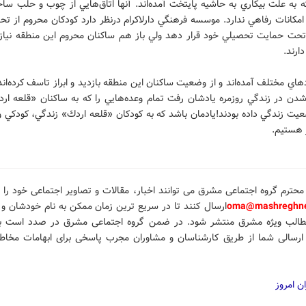
به علت بيكاري به حاشيه پايتخت آمده‌اند. آنها اتاق‌هايي از چوب و حلب ساخت
امكانات رفاهي ندارد. موسسه‌ فرهنگي دارلاكرام درنظر دارد كودكان محروم از ت
 تحت حمايت تحصيلي خود قرار دهد ولي باز هم ساكنان محروم اين منطقه نياز 
ارند.
دهاي مختلف آمده‌اند و از وضعيت ساكنان اين منطقه بازديد و ابراز تاسف كرده‌ان
 شدن در زندگي روزمره يادشان رفت تمام وعده‌هايي را كه به ساكنان «قلعه ارد
عيت زندگي داده بودند!يادمان باشد كه به كودكان «قلعه اردك» زندگي، كودكي 
ر هستيم.
محترم گروه اجتماعی مشرق می توانند اخبار، مقالات و تصاویر
اجتماعی خود را
ب
oma@mashreghne
ارسال کنند تا در سریع ترین زمان ممکن به نام خودشان و ب
طالب ویژه مشرق منتشر شود.
در ضمن گروه اجتماعی مشرق در صدد است با
رسالی شما از طریق کارشناسان و مشاوران مجرب پاسخی برای ابهامات مخاطب
ن امروز