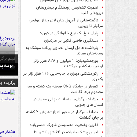
سناریوی بلاگر زن برای قتل شوهرش
اهمیت تشخیص زودهنگام بیماری‌های
دریچه‌ای قلب
ناگفته‌هایی از آمپول های لاغری؛ از عوارض
مرگبار تا زیبایی
پایان تلخ یک نزاع خانوادگی در دورود
دستگیری قاضی قلابی در مازندران
جای گذا
بازداشت عامل ارسال تصاویر پرتاب موشک به
رسانه‌های معاند
فیلم برگزی
پورجمشیدیان: ۲ میلیون و ۸۲۸ هزار زائر
بوسه‌ پ
اربعین به کشور بازگشتند
رکوردشکنی مهران با جابه‌جایی ۲۶۶ هزار زائر در
یک روز
برگزیده و
انفجار در جایگاه CNG صحنه یک کشته و سه
مصدوم برجا گذاشت
جزئیات برگزاری امتحانات نهایی معوق در
استان‌های جنوبی
تصادف مرگبار در محور اهواز–شوش ۲ کشته
بر جای گذاشت
آخرین وضعیت مصدومان شهرک شمس‌آباد
هشدار سرم
اجرای پزشک خانواده در ۶۴ شهر کشور تا