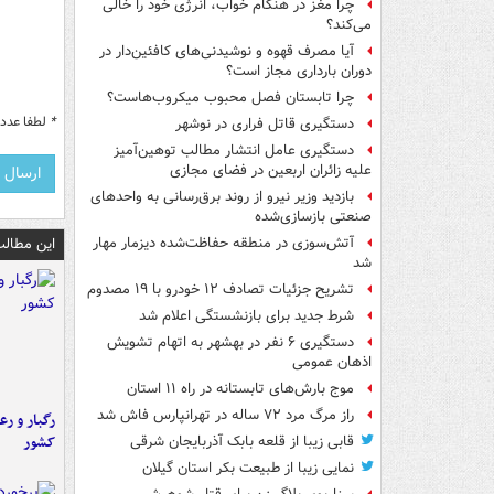
چرا مغز در هنگام خواب، انرژی خود را خالی
می‌کند؟
آیا مصرف قهوه و نوشیدنی‌های کافئین‌دار در
دوران بارداری مجاز است؟
چرا تابستان فصل محبوب میکروب‌هاست؟
*
لطفا عدد م
دستگیری قاتل فراری در نوشهر
دستگیری عامل انتشار مطالب توهین‌آمیز
علیه زائران اربعین در فضای مجازی
بازدید وزیر نیرو از روند برق‌رسانی به واحدهای
صنعتی بازسازی‌شده
این مطالب
آتش‌سوزی در منطقه حفاظت‌شده دیزمار مهار
شد
تشریح جزئیات تصادف ۱۲ خودرو با ۱۹ مصدوم
شرط جدید برای بازنشستگی اعلام شد
دستگیری ۶ نفر در بهشهر به اتهام تشویش
اذهان عمومی
موج بارش‌های تابستانه در راه ۱۱ استان
راز مرگ مرد ۷۲ ساله در تهرانپارس فاش شد
رگبار و رع
کشور
قابی زیبا از قلعه بابک آذربایجان شرقی
نمایی زیبا از طبیعت بکر استان گیلان