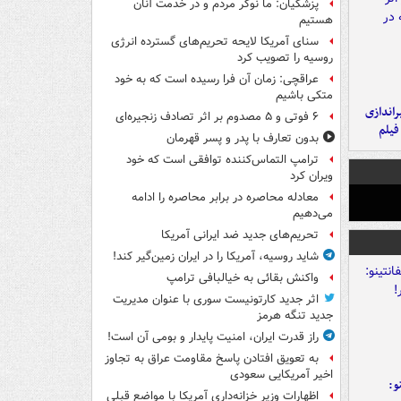
پزشکیان: ما نوکر مردم و در خدمت آنان
هستیم
سنای آمریکا لایحه تحریم‌های گسترده انرژی
روسیه را تصویب کرد
عراقچی: زمان آن فرا رسیده است که به خود
متکی باشیم
یراندازی
۶ فوتی و ۵ مصدوم بر اثر تصادف زنجیره‌ای
فیلم
بدون تعارف با پدر و پسر قهرمان
ترامپ التماس‌کننده توافقی است که خود
ویران کرد
معادله محاصره در برابر محاصره را ادامه
می‌دهیم
تحریم‌های جدید ضد ایرانی آمریکا
شاید روسیه، آمریکا را در ایران زمین‌گیر کند!
واکنش بقائی به خیالبافی ترامپ
اثر جدید کارتونیست سوری با عنوان مدیریت
جدید تنگه هرمز
راز قدرت ایران، امنیت پایدار و بومی آن است!
به تعویق افتادن پاسخ مقاومت عراق به تجاوز
اخیر آمریکایی سعودی
و:
اظهارات وزیر خزانه‌داری آمریکا با مواضع قبلی