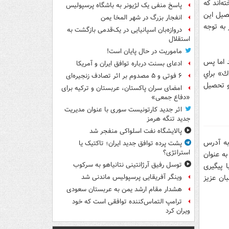
ه‌اند كه
پاسخ منفی یک لژیونر به باشگاه پرسپولیس
حصيل اين
انفجار بزرگ در شهر المخا یمن
به توجه
دروازه‌بان اسپانیایی در یک‌قدمی بازگشت به
استقلال
ماموریت در حال پایان است!
د اما پس
ادعای بسنت درباره توافق ایران و آمریکا
ك» براي
۶ فوتی و ۵ مصدوم بر اثر تصادف زنجیره‌ای
و تحصيل
امضای سران پاکستان، عربستان و ترکیه برای
«دفاع جمعی»
اثر جدید کارتونیست سوری با عنوان مدیریت
جدید تنگه هرمز
پالایشگاه نفت اسلواکی منفجر شد
ه آدرس
پشت پرده توافق جدید ایران؛ تاکتیک یا
استراتژی؟
ه عنوان
توسل رفیق آرژانتینی نتانیاهو به سرکوب
 پیگیری
ان عزیز
وینگر آفریقایی پرسپولیس ماندنی شد
هشدار مقام ارشد یمن به عربستان سعودی
ترامپ التماس‌کننده توافقی است که خود
ویران کرد