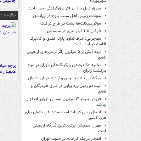
جاسوس تی
شهریورماه
سارق کابل برق بر اثر برق‌گرفتگی جان باخت
برگزیده 
شهادت پلیس اهل سنت بلوچ در ایرانشهر
موتورسیکلت‌ها پشت درِ طرح ترافیک
طوفان ۱۱۵ کیلومتری در سیستان
مهاجرانی: شرط تداوم یارانه نقدی و کالابرگ
اقامت در ایران است
تردد بیش از ۵ میلیون زائر از مرزهای اربعینی
کشور
پرچم سیاه
تخلیه ۸۰ درصدی پارکینگ‌های مهران در موج
بازگشت زائران
همچنان در
بازگشایی جاده چالوس و آزادراه تهران–شمال
ثبت دو زمین‌لرزه پیاپی در شرق هرمزگان و
قشم
فروش بلیت ۲۱ میلیون تومانی تهران_اصفهان
رد شد
اتصال ریلی کرمانشاه به بغداد افق تازه‌ای برای
غرب کشور
مهران همچنان پرترددترین گذرگاه اربعینی
است
انفجار در یک کارخانه در جنوب تهران