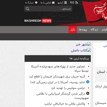
RSS
آرشیو
تماس با ما
دربارهٔ ما
MASHREGH
NEWS
یلم
دیدگاه
پیوندها
بازار
اپ
پربازدیدترین ها
تصاویر جدید از پهپادهای منهدم‌شده آمریکا
توسط سپاه
زده استان
گربه جریان برق شهرستان فریمان را قطع کرد
شاید روسیه، آمریکا را در ایران زمین‌گیر کند!
ار اردك
ترامپ سوئیس را تهدید کرد
درگیر شدن گردشگر اسپانیایی با نظامی
صهیونیست
ستان سيستان
واکنش بقائی به خیالبافی ترامپ