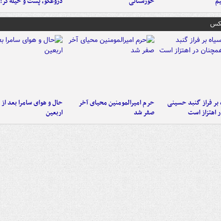
م
خوزستانی
دروغگو، پَست‌ و حیله‌گر!
عکس
 بر فراز گنبد حسینی
حرم امیرالمومنین محیای آخر
حال و هوای سامرا بعد از ا
 اهتزاز است
صفر شد
اربعین