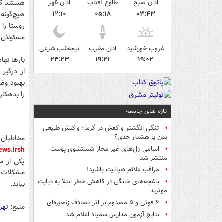
اذان صبح
طلوع آفتاب
اذان ظهر
هستند كه 
۰۳:۴۳
۰۵:۱۸
۱۲:۱۰
هيچ‌گونه 
روستا را
مسئولان د
غروب خورشید
اذان مغرب
نیمه‌شب شرعی
۱۹:۰۲
۱۹:۲۱
۲۳:۲۳
بارها نها
از درگير
بهبود وض
را بدهكا
تازه های جامعه
تنگی انگشتر و کفش در گرما؛ واکنش طبیعی
بدن یا هشدار جدی؟
مخاطبان 
ws.ir
sh
اسامی ژل‌های غیر مجاز شستشوی پوست
منتشر شد
یکی از م
مراقب علائم هپاتیت باشید!
مشکلات ا
باغچه‌های خانگی در کاهش خطر ابتلا به دیابت
بیابد.
موثرند
۶ فوتی و ۵ مصدوم بر اثر تصادف زنجیره‌ای
منبع:
تهرا
نتایج آزمون مدارس سمپاد اعلام شد