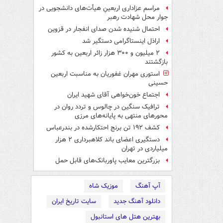
مراسم عزاداری اربعینِ هیأت‌های دانشجویی در
جوار محل شهادت رهبر
احتمال شنیده شدن صدای انفجار در قزوین
اراذل اینستاگرامی دستگیر شد
۲ میلیون و ۳۰۰ هزار زائر اربعین به کشور
بازگشتند
استوری مهران غفوریان به مناسبت اربعین
حسینی
اجتماع خون‌خواهی آقای شهید ایران
ترافیک سنگین در چالوس و تردد روان در
محورهای منتهی به پایانه‌های مرزی
کشف ۱۹۲ تن برنج احتکارشده در بندرعباس
دستگیری اعضای باند کلاهبرداری ۲ هزار
میلیاردی در تهران
بزرگترین معایب پاوربانک‌های قابل حمل
آپ آهنگ
موزیک شاه
دانلود آهنگ جدید
سایت تاریخ ایران
بهترین هتل های استانبول