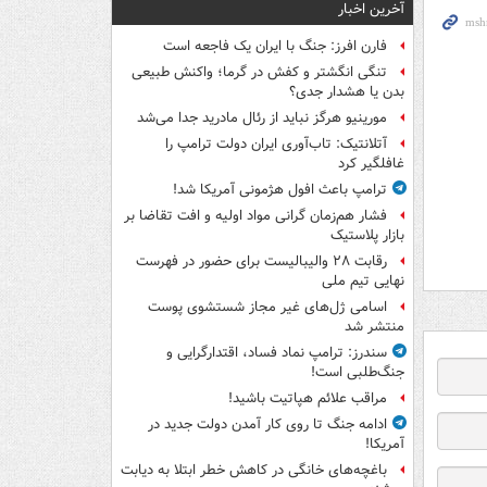
آخرین اخبار
فارن افرز: جنگ با ایران یک فاجعه است
تنگی انگشتر و کفش در گرما؛ واکنش طبیعی
بدن یا هشدار جدی؟
مورینیو هرگز نباید از رئال مادرید جدا می‌شد
آتلانتیک: تاب‌آوری ایران دولت ترامپ را
غافلگیر کرد
ترامپ باعث افول هژمونی آمریکا شد!
فشار هم‌زمان گرانی مواد اولیه و افت تقاضا بر
بازار پلاستیک
رقابت ۲۸ والیبالیست برای حضور در فهرست
نهایی تیم ملی
اسامی ژل‌های غیر مجاز شستشوی پوست
منتشر شد
سندرز: ترامپ نماد فساد، اقتدارگرایی و
جنگ‌طلبی است!
مراقب علائم هپاتیت باشید!
ادامه جنگ تا روی کار آمدن دولت جدید در
آمریکا!
باغچه‌های خانگی در کاهش خطر ابتلا به دیابت