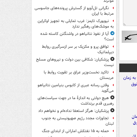
موثرند
نگرانی تل‌آویو از گسترش پرونده‌های جاسوسی
مرتبط با ایران
نیویورک تایمز: غرب تمایلی به تجهیز اوکراین
به موشک‌های رهگیر ندارد
آیا از نفوذ نتانیاهو در واشنگتن کاسته شده
است؟
توافق پرو و مکزیک بر سر ازسرگیری روابط
دیپلماتیک
پزشکیان: شکافی بین دولت و نیروهای مسلح
نیست
تاکید نخست‌وزیر عراق بر تقویت روابط با
عربستان
وقتی رسانه عبری از کابوس بنیامین نتانیاهو
می‌گوید
هیچ دولتی به اندازۀ ما در جهت سیاست‌های
رهبری قدم برنداشت
پزشکیان: هرگز استعفا نداده‌ام و نخواهم داد
مان
تجاوزات مجدد رژیم صهیونیستی به جنوب
وق
لبنان
حمله به ۱۵ نفتکش‌ اماراتی از ابتدای جنگ