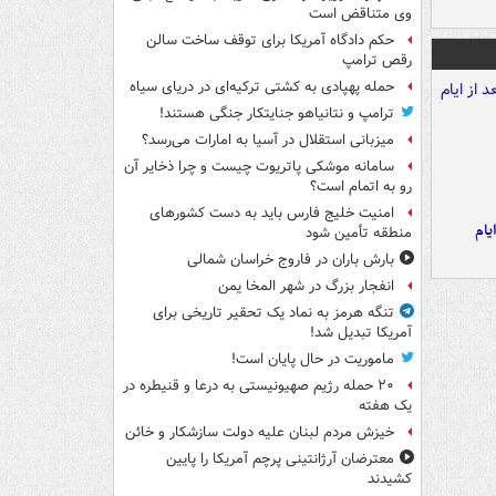
وی متناقض است
حکم دادگاه آمریکا برای توقف ساخت سالن
رقص ترامپ
حمله پهپادی به کشتی ترکیه‌ای در دریای سیاه
ترامپ و نتانیاهو جنایتکار جنگی هستند!
میزبانی استقلال در آسیا به امارات می‌رسد؟
سامانه موشکی پاتریوت چیست و چرا ذخایر آن
رو به اتمام است؟
امنیت خلیج فارس باید به دست کشورهای
یام
منطقه تأمین شود
بارش باران در فاروج خراسان شمالی
انفجار بزرگ در شهر المخا یمن
تنگه هرمز به نماد یک تحقیر تاریخی برای
آمریکا تبدیل شد!
ماموریت در حال پایان است!
۲۰ حمله رژیم صهیونیستی به درعا و قنیطره در
یک هفته
خیزش مردم لبنان علیه دولت سازشکار و خائن
معترضان آرژانتینی پرچم آمریکا را پایین
کشیدند