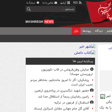
RSS
آرشیو
تماس با ما
دربارهٔ ما
MASHREGH
NEWS
یلم
دیدگاه
پیوندها
بازار
اپ
پربازدیدترین ها
نمایش وطن‌فروشی در قاب تلویزیون
تروریستی موساد!
پزشکیان: اگر تا امروز مانده‌ایم، به‌خاطر مردم
نجیب ایران است
حضور شهید تنگسیری در پیاده‌روی اربعین
ثمر
رامین رضاییان رسماً از استقلال جدا شد
یکن
استقبال از فرعون در ترکیه
را به یک
آقای گل جام جهانی مقابل اسرائیل ایستاد