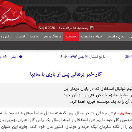
پنجشنبه ۱۵ مرداد ۱۴۰۵ -
Aug 6 2026
ی
دفاع و امنیت
جهاد و مقاومت
حسینیه
فرهنگ و هنر
جامعه
اقتصاد
عکس و ف
284
تاریخ انتشار:
۲۱ بهمن ۱۳۹۲ - ۱۶:۰۶
۱ نظر
چ
کار خیر برهانی پس از بازی با سایپا
م فوتبال استقلال که در پایان دیدار این
بر سایپا جایزه بازیکن فنی را از آن خود
د آن را به یک موسسه خیریه اهدا کرد.
 مشرق،
آرش برهانی که در جدال روز گذشته مقابل سایپا موفق شده بود با به 
دمین گل خود با پیراهن استقلال و البته ارسال یک پاس گل، عنوان بهترین باز
 را از نگاه سازمان لیگ حرفه‌ای فوتبال کشور مال خود کند، جایزه این عنوان 