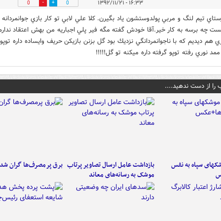
۱۶:۳۳ - ۱۳۹۲/۱۱/۲۱
0
0
ستاي تيم لنگ و مربي پولدوستشون ياد بگيرن. كلا علي لابي تو كار بازي جوانمردانه و
ست چه برسه به كار خير.آقا خودش گفته مگه فير پلي اجباريه من بهش اعتقاد ندارم!
زي هم ديديم كه با ناجوانمردانگي نزديك بود گل بزنن بازيكن حريف وايساده داره توپو 
ممد نوري رفته توپو گرفته داره ميكنه تو گل!!!!!
 را از دست ندهید....
کهای سپاه به نفس
بازداشت عامل ارسال تصاویر پرتاب
برق پرمصرف‌ها گران شد
س
موشک به رسانه‌های معاند