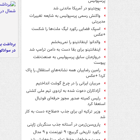
پرسپولیس
پوچتینو در آمریکا ماندنی شد
واکنش رسمی پرسپولیس به شایعه تغییرات
مدیریتی
اسپک فضایی رکورد لیگ ملت‌ها را شکست
+عکس
والدانو: اینفانتینو را نمی‌بخشم
برداشت بر
اینفانتینو برای بقا دست به دامن ترامپ شد
در سوادکو
دروازه‌بان سابق پرسپولیس به صنعت‌نفت
پیوست
رامین رضاییان همه نشانه‌های استقلال را پاک
کرد! +عکس
مربیان ایرانی را در چرخ گوشت انداختیم
آزادکاران دعوت شده به اردوی تیم ملی کشتی
رئیس کمیته صدور مجوز حرفه‌ای فوتبال
استعفا کرد
وزیر ترکیه ای برای جذب «صلاح» دست به کار
شد
پاری‌سن‌ژرمن در آستانه جذب سنگربان ژاپنی
رکورد تاریخی گربیچ؛ ۹ تورنمنت و ۹ مدال
مورینیو خواهان حفظ تمام ستاره‌هایش شد