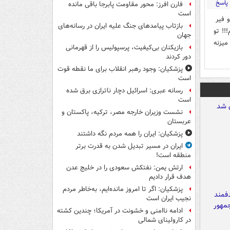
پاسخ
فارن افرز: محور مقاومت پابرجا باقی مانده
است
 فير
بازتاب پیامدهای جنگ علیه ایران در رسانه‌های
!! تو
جهان
ميزنه
بازیکنان بی‌کیفیت، پرسپولیس را از قهرمانی
دور کردند
پزشکیان: وجود رهبر انقلاب برای ما نقطه قوت
است
رسانه عبری: اسرائیل دچار ناترازی برق شده
است
نشست وزیران خارجه مصر، ترکیه، پاکستان و
عربستان
پزشکیان: ایران را همه مردم نگه داشتند
ایران در مسیر تبدیل شدن به قدرت برتر
منطقه است!
ارتش یمن: نفتکش سعودی را در خلیج عدن
هدف قرار دادیم
پزشکیان: اگر تا امروز مانده‌ایم، به‌خاطر مردم
نجیب ایران است
ادامه ناامنی و خشونت در آمریکا؛ چندین کشته
در کارولینای شمالی