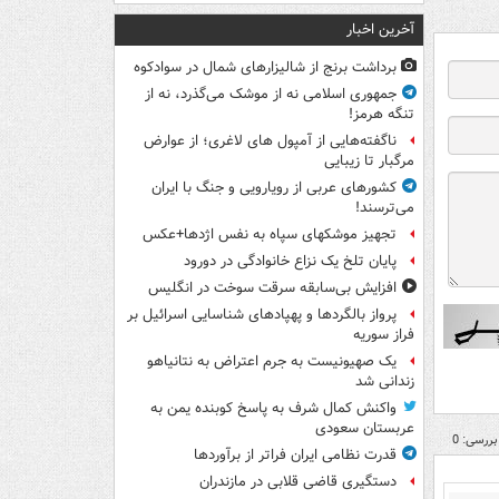
آخرین اخبار
برداشت برنج از شالیزارهای شمال در سوادکوه
جمهوری اسلامی نه از موشک می‌گذرد، نه از
تنگه هرمز!
ناگفته‌هایی از آمپول های لاغری؛ از عوارض
مرگبار تا زیبایی
کشورهای عربی از رویارویی و جنگ با ایران
می‌ترسند!
تجهیز موشکهای سپاه به نفس اژدها+عکس
پایان تلخ یک نزاع خانوادگی در دورود
افزایش بی‌سابقه سرقت سوخت در انگلیس
پرواز بالگردها و پهپادهای شناسایی اسرائیل بر
فراز سوریه
یک صهیونیست به جرم اعتراض به نتانیاهو
زندانی شد
واکنش کمال شرف به پاسخ کوبنده یمن به
عربستان سعودی
بررسی: 0
قدرت نظامی ایران فراتر از برآوردها
دستگیری قاضی قلابی در مازندران