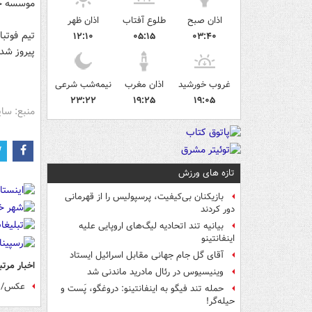
موسسه خی
اذان صبح
طلوع آفتاب
اذان ظهر
۱۲:۱۰
۰۵:۱۵
۰۳:۴۰
پیروز شد 
غروب خورشید
اذان مغرب
نیمه‌شب شرعی
۲۳:۲۲
۱۹:۲۵
۱۹:۰۵
منبع: سای
تازه های ورزش
بازیکنان بی‌کیفیت، پرسپولیس را از قهرمانی
دور کردند
بیانیه تند اتحادیه لیگ‌های اروپایی علیه
اینفانتینو
آقای گل جام جهانی مقابل اسرائیل ایستاد
اخبار مرتب
وینیسیوس در رئال مادرید ماندنی شد
عکس/ پ
حمله تند فیگو به اینفانتینو: دروغگو، پَست‌ و
حیله‌گر!