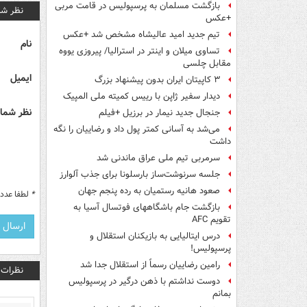
بازگشت مسلمان به پرسپولیس در قامت مربی
نظر شم
+عکس
تیم جدید امید عالیشاه مشخص شد +عکس
نام
تساوی میلان و اینتر در استرالیا/ پیروزی یووه
مقابل چلسی
ایمیل
۳ کاپیتان ایران بدون پیشنهاد بزرگ
دیدار سفیر ژاپن با رییس کمیته ملی المپیک
نظر شما 
جنجال جدید نیمار در برزیل +فیلم
می‌شد به آسانی کمتر پول داد و رضاییان را نگه
داشت
سرمربی تیم ملی عراق ماندنی شد
جلسه سرنوشت‌ساز بارسلونا برای جذب آلوارز
صعود هانیه رستمیان به رده پنجم جهان
*
لطفا عدد م
بازگشت جام باشگاههای فوتسال آسیا به
تقویم AFC
درس ایتالیایی‌ به بازیکنان استقلال و
پرسپولیس!
رامین رضاییان رسماً از استقلال جدا شد
نظرات
دوست نداشتم با ذهن درگیر در پرسپولیس
بمانم