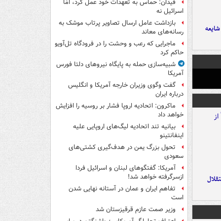
فیدان: حماس به تعهدات خود عمل کرد، امّا
اسرائیل نه
بازداشت عامل ارسال تصاویر پرتاب موشک به
ایعه
رسانه‌های معاند
ماجرایی که رعب و وحشت را در فرودگاه تل‌آویو
حاکم کرد
شبیه‌سازی حمله به پایگاه نیروهای دلتا فورس
آمریکا
گفت وگوی وزیران خارجه آمریکا و انگلیس
درباره ایران
ماکرون: اتحادیه اروپا فشار بر روسیه را افزایش
خواهد داد
بیانیه تند اتحادیه لیگ‌های اروپایی علیه
اینفانتینو
تحول بزرگ یمن در هدف‌گیری کشتی‌های
سعودی
آمریکا: گفتگوهای لبنان و اسرائیل فردا
ازسرگرفته خواهد شد!
تقلال
تفاهم ایران و عمان در آستانه نهایی شدن
است
وزیر صمت عازم قرقیزستان شد