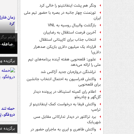
ونگر هم پشت اینفانتینو را خالی کرد
تورنمنت چهار جانبه در بصره با حضور تیم ملی
زمان شارژ 
ایران
کرد
بازگشت والیبال روسیه به VNL
آخرین فرصت استقلال به رضاییان
فیلم برگزی
انتخاب جذاب برای کاپیتانی استقلال
صاعقه ج
قرارداد یک میلیون دلاری بازیکن صدهزار
دلاری!
علوی: قلعه‌نویی هفته آینده برنامه‌های تیم
برگزیده و
ملی را ارائه می‌دهد
تراِشتگن دروازه‌بان جدید آژاکس شد
واکنش فدراسیون به احتمال انتخاب جانشین
برای قلعه‌نویی
اعلام رای کمیته استیناف در پرونده دیدار
گل‌گهر و چادرملو
واکنش فیفا به درخواست کمک اینفانتینو از
حمله تند ف
ترامپ
دروغگو، پَ
برد تراکتور در دیدار تدارکاتی مقابل مس
شهربابک
برگزیده 
واکنش طاهری و ایری به ماجرای حضور در