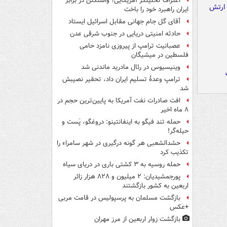
اعتراف تحلیلگر آمریکایی؛ واشنگتن در برابر
ایران راهبرد خود را باخت
آقای گل جام جهانی مقابل اسرائیل ایستاد
حادثه امنیتی دریایی در جنوب شرقی عدن
عصبانیت ترامپ از پیروزی نامزد حامی
فلسطین در میشیگان
وینیسیوس در رئال مادرید ماندنی شد
ترامپ وعدۀ تسلیم ایران داد، تحقیر نصیبش
شد
افت صادرات نفت آمریکا به پایین‌ترین حجم در
۸ ماه اخیر
حمله تند فیگو به اینفانتینو: دروغگو، پَست‌ و
حیله‌گر!
حشدالشعبی هر گونه درگیری در شهر سامراء را
تکذیب کرد
حمله روسیه به ۳ کشتی باری در دریای سیاه
پورجمشیدیان: ۲ میلیون و ۸۲۸ هزار زائر
اربعین به کشور بازگشتند
بازگشت مسلمان به پرسپولیس در قامت مربی
+عکس
بازگشت زوار اربعین از مرز مهران