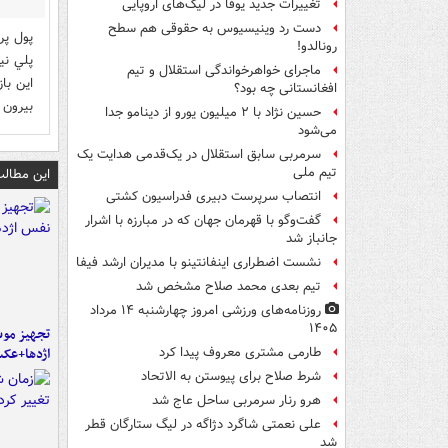
تغییرات جدید یوفا در لیگ‌های اروپایی
دست رد وینیسیوس به حقوقی هم سطح
پول پر
رونالدو!
پلي ني
ماجرای خواهرخواندگی استقلال و تیم
اين با
افغانستانی چه بود؟
بيرون 
حسین نژاد با ۲ میلیون یورو از دینامو جدا
می‌شود
سرمربی سابق استقلال در یک‌قدمی هدایت یک
تیم ملی
این مطالب
انتصاب سرپرست دبیری فدراسیون کشتی
گفت‌وگو با قهرمان جهان که در مبارزه با اشرار
جانباز شد
نشست اضطراری اینفانتینو با مدیران ارشد فیفا
تیم بعدی محمد صلاح مشخص شد
روزنامه‌های ورزشی امروز چهارشنبه ۱۴ مرداد
۱۴۰۵
تجهیز موش
اژدها+عک
طارمی مشتری معروف پیدا کرد
شرط صلاح برای پیوستن به الاتحاد
هرو رنار سرمربی ساحل عاج شد
علی نعمتی شاگرد دژاگه در لیگ ستارگان قطر
شد