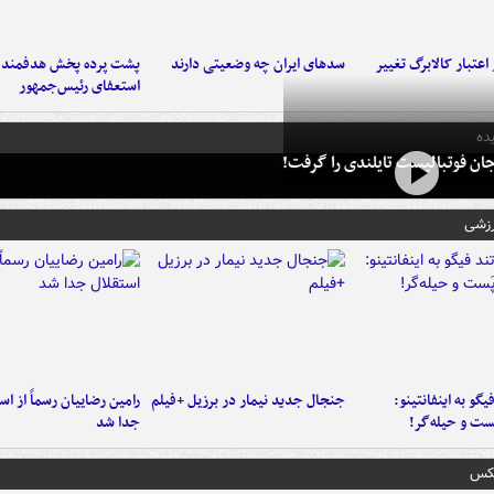
اعتبار کالابرگ تغییر
سدهای ایران چه وضعیتی دارند
پشت پرده پخش هدفمند ش
استعفای رئیس‌جمهور
ده
ان فوتبالیست تایلندی را گرفت!
رزشی
یگو به اینفانتینو:
جنجال جدید نیمار در برزیل +فیلم
رامین رضاییان رسماً از اس
ست‌ و حیله‌گر!
جدا شد
عکس