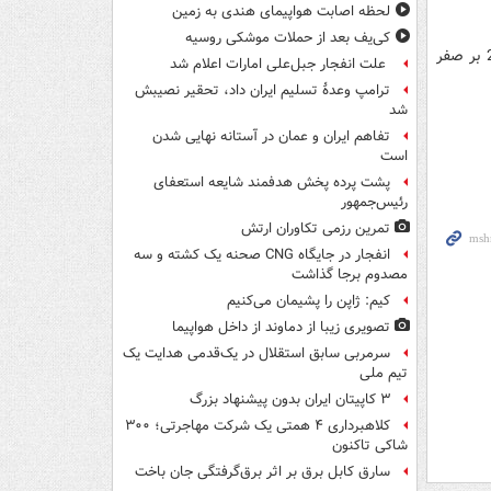
لحظه اصابت هواپیمای هندی به زمین
کی‌یف بعد از حملات موشکی روسیه
تیم فوتبال استقلال در دیدار پایانی هفته بیست و ششم رقابتهای لیگ برتر برابر سایپا 2 بر صفر
علت انفجار جبل‌علی امارات اعلام شد
ترامپ وعدۀ تسلیم ایران داد، تحقیر نصیبش
شد
تفاهم ایران و عمان در آستانه نهایی شدن
است
پشت پرده پخش هدفمند شایعه استعفای
رئیس‌جمهور
تمرین رزمی تکاوران ارتش
انفجار در جایگاه CNG صحنه یک کشته و سه
مصدوم برجا گذاشت
کیم: ژاپن را پشیمان می‌کنیم
تصویری زیبا از دماوند از داخل هواپیما
سرمربی سابق استقلال در یک‌قدمی هدایت یک
تیم ملی
۳ کاپیتان ایران بدون پیشنهاد بزرگ
کلاهبرداری ۴ همتی یک شرکت مهاجرتی؛ ۳۰۰
شاکی تاکنون
سارق کابل برق بر اثر برق‌گرفتگی جان باخت