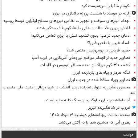
نکونام مافیا را سربه‌نیست کرد
زلزله در موساد با شکست پروژه براندازی در ایران
انهدام انبارهای سوخت و تجهیزات نظامی نیروهای مسلح اوکراین توسط روسیه
قاتلان پیرزن ۷۰ ساله همدانی با ۵۰ گرم طلا دستگیر شدند
ادعای جدید ترامپ: بدون تشدید تنش با ایران تعامل می‌کنیم!
امداد غیبی یا نقص فنی!؟
حضور قربانی در پرسپولیس منتفی شد؟
تصاویر جدید از انهدام مواضع نیروهای آمریکایی در غرب آسیا
کشف ۳۱۰ گرم تریاک از معده مسافر اتوبوس در قاینات
تنگه هرمز و پیام‌های بازدارنده ایران
تصاویر پهپاد ساقط شده در جنوب ایران
محسن رضایی به عنوان نماینده رهبر انقلاب در شورای‌عالی امنیت ملی منصوب
شد
آیا ماءالشعیر برای جلوگیری از سنگ کلیه مفید است
غروب در شاهگلی‌ده تبریز
صفحه نخست روزنامه‌های دوشنبه ۱۹ مرداد ۱۴۰۵
بطری آبی که ماشین شما را به آتش می‌کشد
حوادث