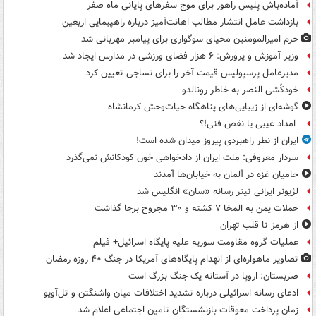
آماده‌باش پلیس راهور برای موج سفرهای پایانی ماه صفر
بازداشت عامل انتشار مطالب اهانت‌آمیز درباره راهپیمایی اربعین
حرم امیرالمومنین محیای سوگواری برای پیامبر مهربانی شد
وزیر آموزش و پرورش: ۶ هزار فضای ورزشی در مدارس ایجاد شد
مدیرعامل پرسپولیس قیمت آخر را برای نساجی تعیین کرد
خودکُشی النصر به خاطر رونالدو
گوشه‌ای از زیبایی‌های پناهگاه‌ حیات‌وحش کرمانشاه
امداد غیبی یا نقص فنی!؟
ایران از نظر راهبردی پیروز میدان شده است!
سردار معروفی: ملت ایران از دادخواهی خون کودکانش نمی‌گذرد
حامیان غزه در آلمان به خیابان‌ها آمدند
لژیونر ایرانی تیتر رسانه «سان» انگلیس شد
حملات یمن به المخا ۷ کشته و ۳۰ مجروح برجا گذاشت
از هرمز تا قلب تهران
عملیات گروه مقاومت سوریه علیه پایگاه اسرائیل+ فیلم
تصاویر ماهواره‌ای از انهدام پایگاه‌های آمریکا در جنگ ۴۰ روزه رمضان
صربستان: اروپا در آستانه یک جنگ بزرگ است
ادعای رسانه اسرائیلی درباره تشدید اختلافات میان واشنگتن و تل‌آویو
زمان پرداخت معوقات بازنشستگان تامین اجتماعی اعلام شد