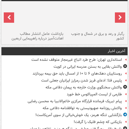
رگبار و رعد و برق در شمال و جنوب
بازداشت عامل انتشار مطالب
کشور
اهانت‌آمیز درباره راهپیمایی اربعین
گر
آخرین اخبار
استانداری تهران: طرح طرد اتباع غیرمجاز متوقف نشده است
واکنش بقایی به بستن مدرسه ایرانی در کویت
روستاییان دهک‌های ۶ تا ۱۰ از امسال باید حق بیمه بپردازند
پلیس فتا: ادعای فریز شدن رمزارز ایرانیان جعلی است
واکنش سخنگوی وزارت خارجه به پیمان دفاعی مکه
طارمی از لیست المپیاکوس خط خورد
پیام تبریک فرمانده قرارگاه مرکزی خاتم‌الانبیا به محسن رضایی
واکنش روزنامه صهیونیستی به توافقنامه دفاعی مکه
بازگشایی تنگه هرمز، یک خوش‌خیالی از سوی آمریکاست!
بازیکنی که چشم فلیک را گرفت!
پاسخ بقایی به گرفتن عوارض در تنگه هرمز در تفاهم با عمان