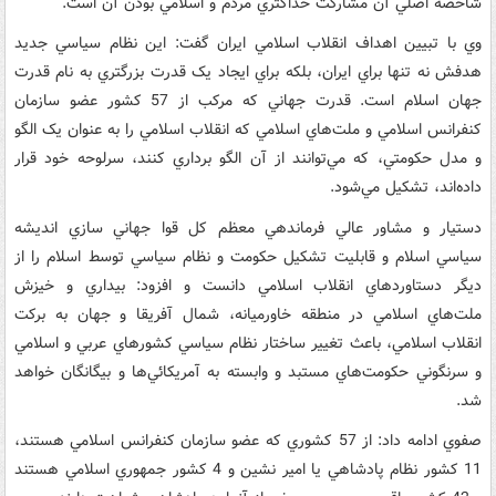
شاخصه اصلي آن مشارکت حداکثري مردم و اسلامي بودن آن است.
وي با تبيين اهداف انقلاب اسلامي ايران گفت: اين نظام سياسي جديد
هدفش نه تنها براي ايران، بلکه براي ايجاد يک قدرت بزرگتري به نام قدرت
جهان اسلام است. قدرت جهاني که مرکب از 57 کشور عضو سازمان
کنفرانس اسلامي و ملت‌هاي اسلامي که انقلاب اسلامي را به عنوان يک الگو
و مدل حکومتي، که مي‌توانند از آن الگو برداري کنند، سرلوحه خود قرار
داده‌اند، تشکيل مي‌شود.
دستيار و مشاور عالي فرماندهي معظم کل قوا جهاني سازي انديشه
سياسي اسلام و قابليت تشکيل حکومت و نظام سياسي توسط اسلام را از
ديگر دستاوردهاي انقلاب اسلامي دانست و افزود: بيداري و خيزش
ملت‌هاي اسلامي در منطقه خاورميانه، شمال آفريقا و جهان به برکت
انقلاب اسلامي، باعث تغيير ساختار نظام سياسي کشورهاي عربي و اسلامي
و سرنگوني حکومت‌هاي مستبد و وابسته به آمريکائي‌ها و بيگانگان خواهد
شد.
صفوي ادامه داد: از 57 کشوري که عضو سازمان کنفرانس اسلامي هستند،
11 کشور نظام پادشاهي يا امير نشين و 4 کشور جمهوري اسلامي هستند