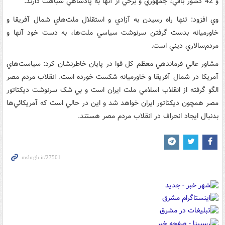
و 42 کشور باقي، جمهوري و برخي از آنها به پادشاهي شباهت دارند.
وي افزود: تنها راه رسيدن به آزادي و استقلال ملت‌هاي شمال آفريقا و
خاورميانه بدست گرفتن سرنوشت سياسي ملت‌ها، به دست خود آنها و
مردم‌سالاري ديني است.
مشاور عالي فرماندهي معظم کل قوا در پايان خاطرنشان کرد: سياست‌هاي
آمريکا در شمال آفريقا و خاورميانه شکست خورده است. انقلاب مردم مصر
الگو گرفته از انقلاب اسلامي ملت ايران است و بي شک سرنوشت ديکتاتور
مصر همچون ديکتاتور ايران خواهد شد و اين در حالي است که آمريکائي‌ها
بدنبال ايجاد انحراف در انقلاب مردم مصر هستند.