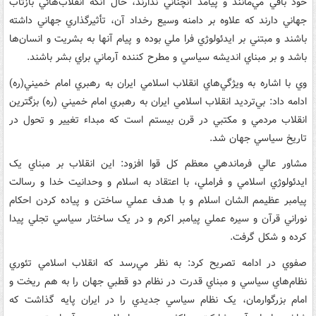
خود باقي مي‌مانند و پيامد آنچناني ندارند، حال آنکه انقلاب‌هائي بازتاب
جهاني دارند که علاوه بر دامنه وسيع رخداد آن، تأثيرگذاري جهاني داشته
باشند و مبتني بر ايدئولوژي فرا ملي بوده و پيام آنها به بشريت و انسان‌ها
باشد و بر مبناي انديشه سياسي و مطرح کننده آرماني براي بشر باشند.
وي با اشاره به ويژگي‌هاي انقلاب اسلامي ايران به رهبري امام خميني(ره)
ادامه داد: بي‌ترديد انقلاب اسلامي ايران به رهبري امام خميني (ره) بزگترين
انقلاب مردمي و مکتبي در قرن بيستم است که مبداء تغيير و تحول در
تاريخ سياسي جهان شد.
مشاور عالي فرماندهي معظم کل قوا افزود: اين انقلاب بر مبناي يک
ايدئولوژي اسلامي و فراملي، با اعتقاد به اسلام و وحدانيت خدا و رسالت
پيامبر عظيمم الشان اسلام و با هدف عملي ساختن و پياده کردن احکام
نوراني قرآن و سيره عملي پيامبر اکرم و در يک ساختار سياسي تجلي پيدا
کرده و شکل گرفت.
صفوي در ادامه تصريح کرد: به نظر مي‌رسد که انقلاب اسلامي تئوري
نظام‌هاي سياسي و مبناي قدرت در نظام دو قطبي جهان را به هم ريخت و
امام بزرگوارمان، يک نظام سياسي جديدي را در ايران پايه گذاشت که