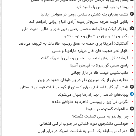
رونالدو: بارسلونا من را ناامید کرد
کشف بقایای یک کشتی باستانی رومی در سواحل ایتالیا
بقایی:کویت هرچه سریع‌تر زمینه آزادی اتباع ایرانی رافراهم کند
اینفوگرافیک/ زندگینامه محسن رضایی دبیر شورای عالی امنیت‌ ملی
رگبار و رعد و برق در شمال و جنوب کشور
آتلانتیک: آمریکا برای حمله به عمق روسیه اطلاعات به کی‌یف می‌دهد
اظهار نظر عجیب فان خال درباره مارادونا و مسی
فرمانده کل ارتش انتصاب محسن رضایی را تبریک گفت
پاسخ منفی گواردیولا به قهرمان آسیا!
عقب‌نشینی قیمت طلا در بازار جهانی
تخلیه بیش از یک میلیون نفر در پی طوفان شدید در چین
تلاش آوارگان فلسطینی برای کاستن از گرمای طاقت فرسای تابستان
پهپادهای شاهد از دید رادارها پنهان می‌شوند
نگرانی تل‌آویو از پیوستن قاهره به «توافق مکه»
تظاهرات گسترده در سئوتا
چرا رونالدو به مسی تسلیت نگفت؟
خودکشی دانشجوی دوره خلبانی در جنوب اراضی اشغالی
اعتراف بی‌سابقه یک افسر به شکست آمریکا در برابر ایران