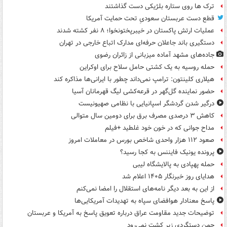
ترک ها روی ستاره بلژیکی دست گذاشتند
قطع دست عربستان سعودیِ تحت حمایت آمریکا
عملیات ارتش پاکستان در خیبرپختونخوا؛ ۸ نفر کشته شدند
دستگیری باند جاعلان حرفه‌ای مدارک اتباع خارجی در تهران
جاده‌های مشهد آماده میزبانی از زائران رضوی
حمله روسیه به یک کشتی حامل سلاح برای اوکراین
هیلاری کلینتون: ترامپ نمی‌داند چطور با ایرانی‌ها مذاکره کند
حضور نماینده گل‌گهر در قرعه‌کشی لیگ قهرمانان آسیا
درگیر شدن گردشگر اسپانیایی با نظامی صهیونیست
کاهش ۳ درصدی مصرف برق برای دومین سال متوالی
مداح جوانی که در خون خود غلطید +فیلم
صعود ۱۱۲ هزار واحدی شاخص بورس در معاملات امروز
پرونده یونیک فایننس به کجا رسید؟
حمله پهپادی به پالایشگاه لیبی
هدایای روز خبرنگار ۱۴۰۵ اعلام شد
از این به بعد دیگر نامه‌های استقلال را امضا نمی‌کنم
پاسخ معنادار هوافضای سپاه به تهدیدات آمریکایی‌ها
توضیحات جدید مقاومت عراق درباره تعویق پاسخ به آمریکا و عربستان
چمن دستگردی زیر کشت نمی‌رود