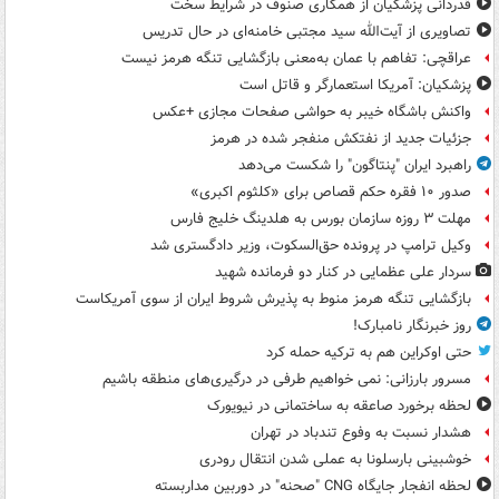
قدردانی پزشکیان از همکاری صنوف در شرایط سخت
تصاویری از آیت‌الله سید مجتبی خامنه‌ای در حال تدریس
عراقچی: تفاهم با عمان به‌معنی بازگشایی تنگه هرمز نیست
پزشکیان: آمریکا استعمارگر و قاتل است
واکنش باشگاه خیبر به حواشی صفحات مجازی +عکس
جزئیات جدید از نفتکش منفجر شده در هرمز
راهبرد ایران "پنتاگون" را شکست می‌دهد
صدور ۱۰ فقره حکم قصاص برای «کلثوم اکبری»
مهلت ۳ روزه سازمان بورس به هلدینگ خلیج فارس
وکیل ترامپ در پرونده حق‌السکوت، وزیر دادگستری شد
سردار علی عظمایی در کنار دو فرمانده شهید
بازگشایی تنگه هرمز منوط به پذیرش شروط ایران از سوی آمریکاست
روز خبرنگار نامبارک!
حتی اوکراین هم به ترکیه حمله کرد
مسرور بارزانی: نمی خواهیم طرفی در درگیری‌های منطقه باشیم
لحظه برخورد صاعقه به ساختمانی در نیویورک
هشدار نسبت به وفوع تندباد در تهران
خوشبینی بارسلونا به عملی شدن انتقال رودری
لحظه انفجار جایگاه CNG "صحنه" در دوربین مداربسته