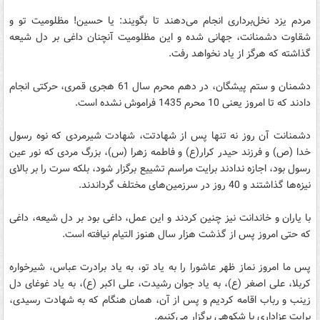
مردم یزد نخل‌برداری انجام می‌دهند تا بگویند: یا حسین! مظلومیت تو و
شقاوت دشمنانت، جهانی شده و این مظلومیت آنچنان داغی بر دل شیعه
گذاشته که هرگز از یاد نخواهد رفت.
دشمنان و ستم پیشگان، در دهم محرم سال 61 هجری قمری، حرکتی انجام
دادند که تا امروز یعنی 10 محرم 1435 فراموش نشده است.
دشمنانت آن روز نه تنها پس از شهادتت، شهادت شیرمردی که نوه رسول
خدا (ص) و فرزند حیدر کرار(ع) و فاطمه زهرا (س)، بزرگ مردی که نور عین
رسول بود، اجازه ندادند برایت مراسم تشییع برگزار شود، بلکه سرت را بر بالای
نیزه‌ها گذاشتند و 40 روز در سرزمین‌های مختلف گرداندند.
با یاران و خاندانت نیز چنین کردند و این عمل، داغی بود بر دل شیعه، داغی
که حتی امروز پس از گذشت هزار سال هنوز التیام نیافته است.
پس ما امروز نماز ظهر عاشورا را به یاد تو، به یاد برادرت عباس، شیرخواره
کربلا، علی اصغر (ع)، به یاد جوان رشیدت، علی اکبر (ع)، به یاد غوغای دل
زینب و رباب اقامه کردیم و پس از آن، همان هنگام که به شهادت رسیدی،
برایت عزاداری با شکوهی برگزار می‌کنیم.