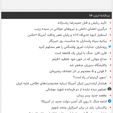
پربازدیدترین ها
تأیید ربایش و قتل حمیدرضا رجب‌زاده
درگیری اعضای داعش و نیروهای جولانی در سیده زینب
استقرار انبوه «دی‌اف‑۱۷» و پایان عصر پدافند آمریکا +عکس
بیانیه سپاه پاسداران به مناسبت روز خبرنگار
پزشکیان: جنایات امروز واشنگتن را هم محکوم کنید
فارن افرز: جنگ با ایران یک فاجعه است
مداح جوانی که در خون خود غلطید +فیلم
پالایشگاه سیزران منفجر شد
۶ فوتی و ۵ مصدوم بر اثر تصادف زنجیره‌ای
"سوپر ال‌نینو"در راه است؟
هشدار ارشدترین ژنرال آمریکا درباره محدودیت‌های نظامی علیه ایران
تصاویر دیده‌ نشده از دو فرمانده شهید موشکی
مقصد جدید پسر زیدان
ادامه جنگ تا روی کار آمدن دولت جدید در آمریکا!
پاکستان: باید در برابر اسرائیل متحد شویم