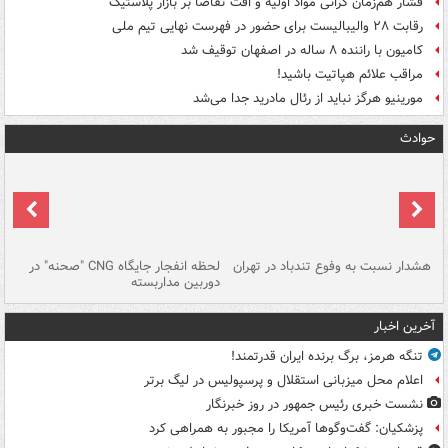
فشار هم‌زمان گرانی مواد اولیه و افت تقاضا بر بازار پلاستیک
رقابت ۲۸ والیبالیست برای حضور در فهرست نهایی تیم ملی
کامیون با راننده ۸ ساله در اصفهان توقیف شد
مراقب علائم هپاتیت باشید!
مورینیو هرگز نباید از رئال مادرید جدا می‌شد
حوادث
ای
هشدار نسبت به وفوع تندباد در تهران
لحظه انفجار جایگاه CNG "صحنه" در
دس
دوربین مداربسته
ات
آخرین اخبار
تنگه هرمز، برگ برنده ایران قدرتمند!
اعلام محل میزبانی استقلال و پرسپولیس در لیگ برتر
نشست خبری رئیس جمهور در روز خبرنگار
پزشکیان: گفت‌وگوها آمریکا را مجبور به همراهی کرد