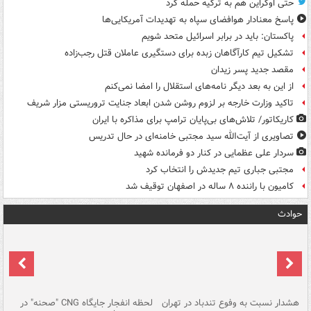
حتی اوکراین هم به ترکیه حمله کرد
پاسخ معنادار هوافضای سپاه به تهدیدات آمریکایی‌ها
پاکستان: باید در برابر اسرائیل متحد شویم
تشکیل تیم کارآگاهان زبده برای دستگیری عاملان قتل رجب‌زاده
مقصد جدید پسر زیدان
از این به بعد دیگر نامه‌های استقلال را امضا نمی‌کنم
تاکید وزارت خارجه بر لزوم روشن شدن ابعاد جنایت تروریستی مزار شریف
کاریکاتور/ تلاش‌های بی‌پایان ترامپ برای مذاکره با ایران
تصاویری از آیت‌الله سید مجتبی خامنه‌ای در حال تدریس
سردار علی عظمایی در کنار دو فرمانده شهید
مجتبی جباری تیم جدیدش را انتخاب کرد
کامیون با راننده ۸ ساله در اصفهان توقیف شد
حوادث
ای
هشدار نسبت به وفوع تندباد در تهران
لحظه انفجار جایگاه CNG "صحنه" در
دس