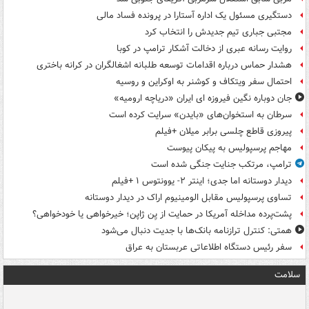
دستگیری مسئول یک اداره آستارا در پرونده فساد مالی
مجتبی جباری تیم جدیدش را انتخاب کرد
روایت رسانه عبری از دخالت آشکار ترامپ در کوبا
هشدار حماس درباره اقدامات توسعه طلبانه اشغالگران در کرانه باختری
احتمال سفر ویتکاف و کوشنر به اوکراین و روسیه
جان دوباره نگین فیروزه ای ایران «دریاچه ارومیه»
سرطان به استخوان‌های «بایدن» سرایت کرده است
پیروزی قاطع چلسی برابر میلان +فیلم
مهاجم پرسپولیس به پیکان پیوست
ترامپ، مرتکب جنایت جنگی شده است
دیدار دوستانه اما جدی؛ اینتر ۲- یوونتوس ۱ +فیلم
تساوی پرسپولیس مقابل الومینیوم اراک در دیدار دوستانه
پشت‌پرده مداخله آمریکا در حمایت از یِن ژاپن؛ خیرخواهی یا خودخواهی؟
همتی: کنترل ترازنامه بانک‌ها با جدیت دنبال می‌شود
سفر رئیس دستگاه اطلاعاتی عربستان به عراق
سلامت