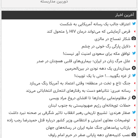
دوربین مداربسته
ات
آخرین اخبار
اعتراف جالب یک رسانه آمریکایی به شکست
قرص آزمایشی که می‌تواند درمان HIV را متحول کند
شکار تمساح در مالزی
دلایل پارگی رگ خونی در چشم
توافق مکه برای سعودی امنیت آور نیست!
علل مرگ زنان در ایران؛ بیماری‌های قلبی همچنان در صدر
میدان‌داری یک دهه نودی در بین‌الحرمین
از غزه بگویید...! حتی با یک توییت!
جنگ تاج و تخت در منطقه؛ وقتی اعتماد به آمریکا رنگ می‌بازد
رسانه عبری: نتانیاهو دست به رفتارهای انتحاری انتخاباتی می‌زند
از مظلوم‌نمایی براندازها تا افشای دروغ مراد ویسی
حملات توپخانه‌ای رژیم صهیونیستی به جنوب لبنان
صفار هرندی: تشییع تاریخی رهبر انقلاب تاثیر شگرفی بر صحنه نبرد داشت
توضیحات معاون امنیتی و انتظامی وزیر کشور درباره قتل حمیدرضا رجب زاده
بازتاب پیامدهای جنگ علیه ایران در رسانه‌های جهان
نصب کتیبه‌های دهه پایانی صفر در حرم امام رئوف