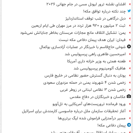
افشای نقشه ترور لیونل مسی در جام جهانی ۲۰۲۶
چند نکته درباره توافق مکه!
دبل درگاهی در شب توقف استانداردلیژ
ثبت ۲ میلیون و ۹۲۰ هزار تردد در مرز مهران طی ایام اربعین
یمن: تشکیل ائتلاف مانع مجازات عربستان بخاطر جنایاتش نمی‌شود
فیدان: ایران هدف پیمان دفاعی مکه نیست
شوخی حاج‌قاسم با خبرنگار در عملیات آزادسازی بوکمال
امیرحسین طاهری راهی پرسپولیس شد
طعنه همتی به وزیر خزانه داری آمریکا
هافبک آلومینیوم پرسپولیسی شد
یونان به دنبال گسترش حضور نظامی در خلیج فارس
زخمی شدن ۴ شهروند یمنی در حمله مزدوران سعودی
زخمی شدن ۳ نظامی لبنانی در زوطر غربی
عکاسان و خبرنگاران در دفاع مقدس
ورود فرمانده تروریست‌های آمریکایی به تل‌آویو
آغاز تحقیقات سازمان ملل درباره جاسوسی کارمندش برای اسرائیل
مسیر درآمدزایی فراموش شده لیگ برتری‌ها
پیمان دفاعی مکه!
مربی سابق استقلال سرمربی آفریقای جنوبی شد