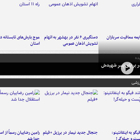
عه معافیت سربازان
دستگیری ۶ نفر در بهشهر به اتهام
تشویش اذهان عمومی
استان
ده
در بر پای پسر شهیدش
رزشی
یگو به اینفانتینو:
جنجال جدید نیمار در برزیل +فیلم
رامین رضاییان رسماً از اس
ست‌ و حیله‌گر!
جدا شد