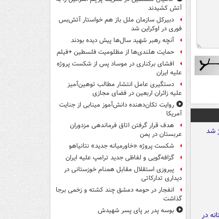
آتش کشیدند
دبیرکل سازمان ملل باز هم خواستار آتش‌بس
فوری در اوکراین شد
آنچه رهبر شهید سال‌ها پیش دیده بودند
حمایت هلندی‌ها از مظلومیت فلسطین +فیلم
افشای برکناری در موساد پس از شکست پروژه
علیه ایران
دستگیری عامل انتشار مطالب توهین‌آمیز
علیه زائران اربعین در فضای مجازی
روایت تکان‌دهنده دانش‌آموز مینابی از جنایت
آمریکا
هدف قرار گرفتن اتاق‌ فرماندهی مزدوران
عربستان در یمن
شکست پروژه «خاورمیانه جدید» نتانیاهو
گزافه‌گویی و لفاظی جدید ترامپ علیه ایران
پیروزی استقلال مقابل همنام خوزستانی در
دیداری تدارکاتی
انفجار در حومه دمشق چند کشته و زخمی برجا
گذاشت
بوسه‌ پدر بر پای پسر شهیدش