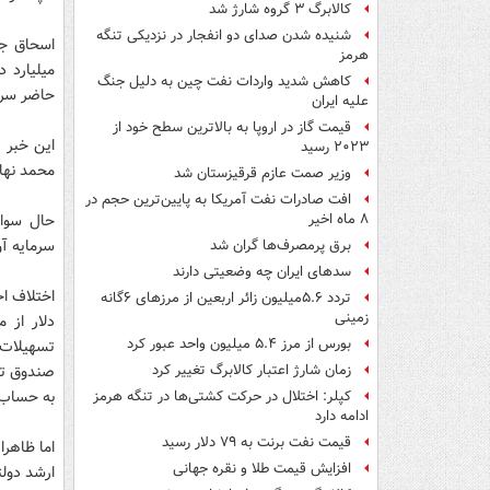
کالابرگ ۳ گروه شارژ شد
شنیده شدن صدای دو انفجار در نزدیکی تنگه
هرمز
کاهش شدید واردات نفت چین به دلیل جنگ
حاضر سرمایه 
علیه ایران
قیمت گاز در اروپا به بالاترین سطح خود از
این خبر 
۲۰۲۳ رسید
محمد نهاوندی
وزیر صمت عازم قرقیزستان شد
افت صادرات نفت آمریکا به پایین‌ترین حجم در
حال سوال
۸ ماه اخیر
سرمایه آن
برق پرمصرف‌ها گران شد
سدهای ایران چه وضعیتی دارند
تردد ۵.۶میلیون زائر اربعین از مرزهای ۶گانه
زمینی
دلار از 
بورس از مرز ۵.۴ میلیون واحد عبور کرد
تسهیلات 
صندوق تو
زمان شارژ اعتبار کالابرگ تغییر کرد
به حساب 
کپلر: اختلال در حرکت کشتی‌ها در تنگه هرمز
ادامه دارد
قیمت نفت برنت به ۷۹ دلار رسید
اما ظاهر
افزایش قیمت طلا و نقره جهانی
ارشد دول