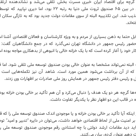
گرچه برای اقتصاد ایران خبری مسرت بخش تلقی می‌شد و نشاندهنده ارتقاء
کشورمان در بین ۶۵ صندوق ثروت ملی دنیا به رتبه ۲۲ بود، اما دیری نپا
ب شد. این تکذیبیه البته از سوی مقامات دولت جدید بود که به تازگی سکان ام
‌اند.
ل حتما به ذهن بسیاری از مردم و به ویژه کارشناسان و فعالان اقتصادی آشنا 
حضور رئیس جمهور در دانشگاه تهران نمی‌گذرد که در جمع دانشگاهیان گفت: 
ر خود را آغاز کرده است که با یک خزانه خالی با انبوهی از بدهکاری مواجه بوده ا
البته نمی‌تواند مشخصا به عنوان خالی بودن صندوق توسعه ملی تلقی شود. اما 
 که از آن برداشت می‌شود همین مورد است. شاهد آن نیز تکمله‌هایی است ک
ل و رئیس دفتر رئیس جمهور در همایش روز ملی صادرات بر اظهارات وی زدند.
‌ها گرچه هر دو یک هدف را دنبال می‌کرد و آن هم تأکید بر خالی بودن خزانه بود ا
 در قالب این دو اظهار نظر با یکدیگر تفاوت داشت.
اینکه آیا تأکید بر خالی بودن خزانه و یا موجودی اندک صندوق توسعه ملی را که قط
بر امنیت ملی از لحاظ اقتصادی خواهد داشت، می‌توان در دایره "تدبیر و امید" ت
باید دید مقامات ارشد دولتی با چه استنادی رقم موجودی صندوق توسعه ملی را 
 دهم عنوان کرده، بیان می‌کنند.