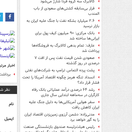
کالابرگ سه گروه فردا شارژ می‌شود
فرار بی‌سابقه کشتی‌های سعودی از باب
المندب
۲.۶ میلیارد بشکه نفت با جنگ علیه ایران به
بازار نرسید
بانک مرکزی: ۹۰ میلیون کیف پول برای
ایرانی‌ها ساخته شد
عارف: تمام بدهی کالابرگ به فروشگاه‌ها
پرداخت شد
صعودی شدن قیمت نفت پس از افت ۷
درصدی در روز گذشته
اخبار مرتب
پشت پرده التماس ترامپ به شرکت‌های نفتی
برداشت
انسداد تنگه هرمز چگونه اقتصاد آمریکا را تحت
فشار قرار داد؟
نظر شم
رشد ۶۴ درصدی درآمد عملیاتی بانک رفاه
کارگران در سه‌ماهه ابتدایی سال جاری
سفر هوایی آمریکایی‌ها به دلیل جنگ علیه
نام
ایران کاهش یافت
مدنی‌زاده: دشمن آرزوی زمین‌زدن اقتصاد ایران
ایمیل
را به گور خواهد برد
رئیس هیئت‌رئیسه صندوق بازنشستگی صنعت