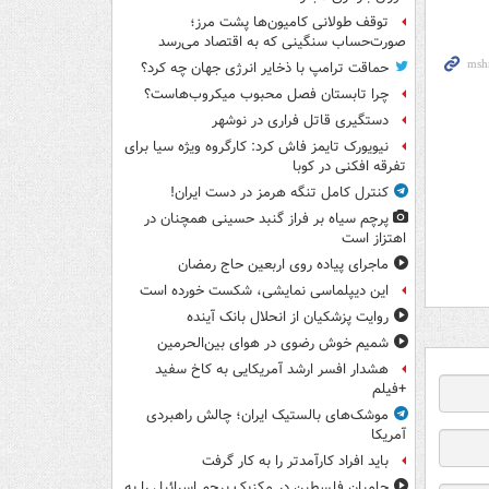
توقف طولانی کامیون‌ها پشت مرز؛
صورت‌حساب سنگینی که به اقتصاد می‌رسد
حماقت ترامپ با ذخایر انرژی جهان چه کرد؟
چرا تابستان فصل محبوب میکروب‌هاست؟
دستگیری قاتل فراری در نوشهر
نیویورک تایمز فاش کرد: کارگروه ویژه سیا برای
تفرقه افکنی در کوبا
کنترل کامل تنگه هرمز در دست ایران!
پرچم سیاه بر فراز گنبد حسینی همچنان در
اهتزاز است
ماجرای پیاده روی اربعین حاج رمضان
این دیپلماسی نمایشی، شکست خورده است
روایت پزشکیان از انحلال بانک آینده
شمیم خوش رضوی در هوای بین‌الحرمین
هشدار افسر ارشد آمریکایی به کاخ سفید
+فیلم
موشک‌های بالستیک ایران؛ چالش راهبردی
آمریکا
باید افراد کارآمدتر را به کار گرفت
حامیان فلسطین در مکزیک پرچم اسرائیل را به