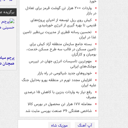
خورد
واردات ۲۰۰ هزار تن گوشت قرمز برای تعادل
برگزیده 
در بازار
کیش روی ریل توسعه از احیای پروژه‌های
قدیمی تا بهره گیری از انرژی خورشیدی
تحسین رسانه قطری از مدیریت بی‌نظیر تامین
غذا در ایران
بسته جامع سازمان منطقه آزاد کیش برای
تامین مسکن در فالب سه طرح مسکن خدمت،
بومیان و کارگران
پرچم سیاه
مهم‌ترین تاسیسات انرژی جهان در تیررس
همچنان در
موشک‌های ایرانی
خودروهای جدید شیائومی در راه بازار
افزایش مجدد تورم در منطقه یورو به‌دلیل جنگ
علیه ایران
رفع نیاز به واردات بنزین با کاهش ۱۵ درصدی
مصرف
معامله ۱۷۷ هزار تن محصول در بورس کالا
شاخص‌ هفتگی ۳۶ صنعت بورسی مثبت شد
آپ آهنگ
موزیک شاه