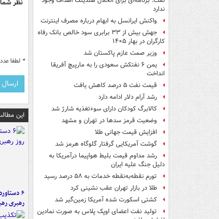
نفت: برنامه‌ای برای انحلال هلدینگ اهداف وجود
نظر شما 
ندارد
واکنش ایرانسل به ابهام درباره مصرف اینترنت
جهش بیش از ۳۳ برابری سود خالص بانک رفاه
کارگران در بهار ۱۴۰۵
وزیر صمت عازم پاکستان شد
*
لطفا عدد م
یمن ۶ نفتکش سعودی را به مارپیچ آفریقا
انداخت
قیمت نفت ۵ درصد کاهش یافت
رشد آرام دلار ادامه دارد
کالابرگ کودکان دارای سوءتغذیه شارژ شد
این مطالب
وضعیت قرمز سدها در تهران و مشهد
افزایش قیمت جهانی طلا
گوشت آمریکایی گرفتار گلوگاه هرمز شد
رشد مداوم قیمت بلیط هواپیما درآمریکا به
دلیل جنگ علیه ایران
تورم نقطه‌به‌نقطه خدمات به ۵۸ درصد رسید
طلا در بازار تهران عقب نشینی کرد
کشتی اسکورت شده آمریکا زمین‌گیر شد
رهبری رهب
تولید نفت اعضای اوپک پلاس به صورت نمادین