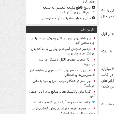
صادر کرد
پاسخ قاطع ملیحه محمدی به نسخه
اسحاق جهانگیری معاون اول رئیس جمهور امروز گفت: در حالی منابع صندوق توسعه ملی را ۵۰
تسلیم‌طلبی روی آنتن BBC
لار هزینه شده و در حال
حال و هوای سامرا بعد از ایام اربعین
آخرین اخبار
 از قول
پدر شاهرودی پس از قتل پسرش، جسد را در
چاه مخفی کرد
دردسر همزمان آمریکا و اوکراین با ته کشیدن
ا اینکه
موشک های پاتریوت
آثار مخرب مصرف الکل و سیگار در بروز
بیماری‌ها
اختلاف احتمالا از آنجا ناشی می‌شود که طی این مدت به اذعان معاون اول رئیس جمهور ۲۰ میلیارد
اذعان رسانه صهیونیست به موج بی‌سابقه فرار
در قالب
از سرزمین‌های اشغالی
ایی‌های
چرا مغز در هنگام خواب، انرژی خود را خالی
می‌کند؟
ین شده،
گرما برای پالایشگاه‌ها و منابع برق اروپا اضطرار
آفرید
ایالات متحده واقعاً یک «ببر کاغذی» است!
 مقامات
آیا مصرف قهوه و نوشیدنی‌های کافئین‌دار در
دوران بارداری مجاز است؟