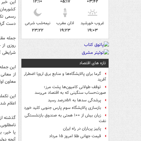
۱۲:۱۰
۰۵:۱۷
۰۳:۴۲
این خبر 
رسمی تکذی
غروب خورشید
اذان مغرب
نیمه‌شب شرعی
دست گرفته
۲۳:۲۲
۱۹:۲۳
۱۹:۰۳
جمله مقاب
روزی از 
شرایطی کا
تازه های اقتصاد
این جمله 
از معانی
گرما برای پالایشگاه‌ها و منابع برق اروپا اضطرار
آفرید
معاون او
توقف طولانی کامیون‌ها پشت مرز؛
صورت‌حساب سنگینی که به اقتصاد می‌رسد
این تکمله
پرشدگی سدها به ۵۸درصد رسید
اعلام شده
بازسازی پالایشگاه سوم پارس جنوبی کلید خورد
زیان بیش از ۱۰۰ همتی به صندوق‌ بازنشستگی
گذشته از 
نفت
نامطلوبی 
پاییز پرباران در راه ایران
یا خیر، 
قیمت جهانی طلا امروز ۱۵ مرداد
آنچه دولت