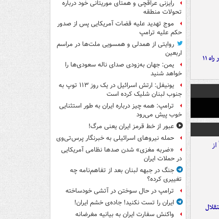
رایزنی عراقچی و همتای موریتانی خود درباره
تحولات منطقه
موج تهدید علیه قضات آمریکایی پس از صدور
حکم علیه ترامپ
روایتی از همدلی و همسویی ملت‌ها در مراسم
اربعین
موج بارش‌های تابستانه در راه ۱۱
یمن: جهان به‌زودی صدای ناله سعودی‌ها را
خواهد شنید
یونیفل: ارتش اسرائیل در یک روز ۱۱۳ توپ به
جنوب لبنان شلیک کرده است
ترامپ: همه چیز درباره ایران به طور استثنایی
خوب پیش می‌رود
عبور از خط قرمز ایران یعنی مرگ!
حمله نیروهای اسرائیلی به خبرنگار پرس‌تی‌وی
«ضربه مغزی» شدن صدها نظامی آمریکایی
در حملات ایران
جنگ در جبهه لبنان بعد از تفاهم‌نامه چه
تغییری کرده؟
ترامپ در حال سوختن در آتشی خودساخته
ایران را تست نکنید! جاده‌ی خشم ایران!
تقلال
واکنش سفارت ایران به بیانیه مغرضانه