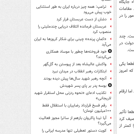
 جایگاه
ترامپ: همه چیز درباره ایران به طور استثنایی
یید که توسط مقامات
خوب پیش می‌رود
ور را در
دشان از دست عربستان فرار کرد
عربستان فرمانده ائتلاف دریایی چندملیتی را
منصوب کرد
است. چند
«کمانِ پرنده» چینی برای شکار کروزها به ایران
دولت در
می‌آید
ست.
خود فروخته‌ها چطور با موساد همکاری
می‌کردند؟
قطعا یکی
واکنش عالیشاه بعد از پیوستن به گل‌گهر
ه امروز
ابتکارات رهبر انقلاب در میدان نبرد
آنچه رهبر شهید سال‌ها پیش دیده بودند
بوسه‌ پدر بر پای پسر شهیدش
ما ارقام
تکذیب ادعای «نحوه ردزنی محل استقرار شهید
لاریجانی»
رقم فسخ قرارداد رضاییان با استقلال فقط
۱۰۰میلیون تومان!
عا تأثیر
آیا تینا پاکروان بازهم از ساترا مجوز فعالیت
وصیف کرد
می‌گیرد؟
کمتر از
کویت دستور تعطیلی تنها مدرسه ایرانی را