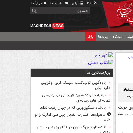
RSS
آرشیو
تماس با ما
دربارهٔ ما
MASHREGH
NEWS
یلم
دیدگاه
پیوندها
بازار
اپ
پربازدیدترین ها
یاوه‌گویی تولیدکننده موشک کروز اوکراینی
علیه ایران
سئولان
بیانیه خانواده شهید لاریجانی درباره برخی
رد.
گمانه‌زنی‌های رسانه‌ای
ری دولت
پادشاه سنگین‌وزنی که در جهان رقیب ندارد
دهم بود، محمدرضا فرزین مدیرعامل صندوق توسعه ملی موجودی این صندوق را نزدیک به ۵۰
ماهواره‌ها خسارت انفجار جبل‌علی امارت را لو
دادند
۶ دستاورد بزرگ ایران در ۱۶۰ روز رهبری رهبر
انقلاب