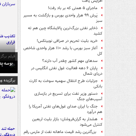
افزایش یافت
ماجرای ۵ همتی که بر باد رفت!
پَرش ۹۹ هزار واحدی بورس و بازگشت به مسیر
سبز
ذخایر نفتی بزرگ‌ترین پالایشگاه چین هم ته
کشید
تکذیب شای
خرید بلیت تحریم در صرافی نوبیتکس!
فراری
آغاز سبز بورس با رشد ۱۱۰ هزار واحدی شاخص
کل
فیلم برگزی
سدهای مهم کشور چقدر آب دارند؟
بوسه‌ پ
پایان ۶ دهه فعالیت غول نفتی انگلیس در
دریای شمال
برگزیده و
جزئیات طرح انتقال سهمیه سوخت به کارت
بانکی
دستور وزیر نفت برای تسریع در بازسازی
آسیب‌های جنگ
جنگ با ایران صدای غول‌های نفتی آمریکا را
هم درآورد
هشدار به گران‌فروشان؛ بازار بلیت اربعین
کنترل می‌شود
حمله تند ف
بزرگترین رشد قیمت ماهانه نفت از مارس رقم
دروغگو، پَ