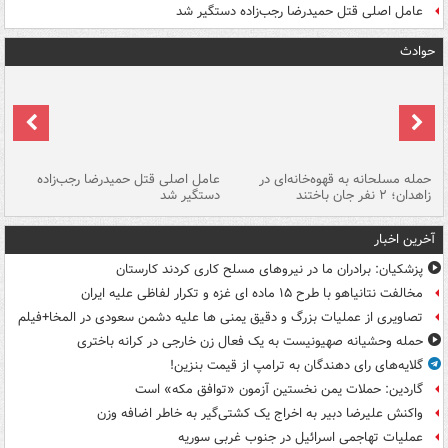
عامل اصلی قتل حمیدرضا رجب‌زاده دستگیر شد
حوادث
حمله مسلحانه به قهوه‌خانه‌ای در
عامل اصلی قتل حمیدرضا رجب‌زاده
گر
زاهدان؛ ۲ نفر جان باختند
دستگیر شد
نا
آخرین اخبار
پزشکیان: برادران ما در نیروهای مسلح کاری کردند کارستان
مخالفت نتانیاهو با طرح ۱۵ ماده ای غزه و تکرار لفاظی علیه ایران
تصاویری از عملیات بزرگ و دقیق یمنی ها علیه دشمن سعودی در المخا+فیلم
حمله وحشیانه صهیونیست به یک فعال زن خارجی در کرانه باختری
گلایه‌های رای دهندگان به ترامپ از قیمت بنزین!
گاردین: حملات یمن نخستین آزمون «توافق مکه» است
واکنش علیرضا دبیر به اخراج یک کشتی‌گیر به خاطر اضافه وزن
عملیات تهاجمی اسرائیل در جنوب غربی سوریه