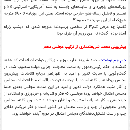
گفت: علاوه بر این، ادعای ایشان طی چند هفته اخیر تیتر اول همه
روزنامه‌های زنجیره‌ای و سایت‌های وابسته به فتنه آمریکایی- اسرائیلی 88 و
تفسیر و تحلیل رسانه‌های خارجی بوده است. یعنی این روزنامه تا حالا متوجه
هیچ‌کدام از این موارد نشده بود؟!
گفتم: چه عرض کنم؟! از شخصی پرسیدند؛ متوجه شدی که دیشب زلزله
آمده بود؟! گفت؛ نه! من رویم آن طرف بود!
پیش‌بینی محمد شریعتمداری از ترکیب مجلس دهم
جام جم نوشت:
محمد شریعتمداری، وزیر بازرگانی دولت اصلاحات که هفته
گذشته با حکم رئیس‌جمهور به سمت معاونت اجرایی دولت منصوب شد، در
گفت‌وگویی با سایت تدبیر و امید به اظهارنظر درباره انتخابات پیش‌روی
مجلس پرداخته و گفته است: با توجه به فرصت باقیمانده تا انتخابات مجلس
و آثار مثبت عملکرد دولت تدبیر و امید در این مدت، مجلس بعدی حتما
مجلس اعتدال خواهد بود؛ مجلسی که فکر و اندیشه و خردورزی و استفاده از
خردجمعی و کار همراه با مشورت و اتقان خواهد داشت. وی گفته، مجلس
بعدی معجونی از چپ و راست معتدل در کشور است و فکر می‌کنم عقلای
چپ و راست تشکیل‌دهندگان مجلس اعتدال در دوره آینده خواهند بود.