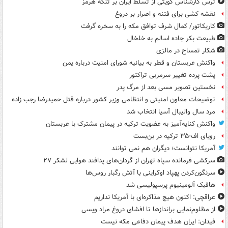
ترس کارشناس کویتی از تسلط ایران بر تنگۀ هرمز
نقشه کشی برای فتنه و اصرار بر دروغ
کاریکاتور/ کمال شرف توافق مکه را به سخره گرفت
طبیعت بکر جاده اسالم به خلخال
شکار تمساح در مالزی
واکنش عربستان و قطر به بیانیه شورای امنیت درباره یمن
پشت پرده تغییر سرمربی تراکتور
نخستین تصویر مسی بعد از مرگ پدر
توضیحات معاون امنیتی و انتظامی وزیر کشور درباره قتل حمیدرضا رجب زاده
مرد سال والیبال آسیا انتخاب شد
واکنش کنایه‌آمیز به عضویت ترکیه در پیمان مشترک با عربستان
رویای اف-۳۵ ترکیه در بن‌بست
آمریکا نتوانست؛ دیگران هم نمی توانند
سرکشی فرمانده سپاه تهران از گردان‌های پدافند هوایی لشکر ۲۷
سرنگون‌کردن پهپاد اوکراینی با آتش رگبار روس‌ها
هافبک آلومینیوم پرسپولیسی شد
عراقچی: اکنون هیچ مذاکره‌ای با آمریکا نداریم
از مظلوم‌نمایی براندازها تا افشای دروغ مراد ویسی
فیدان: ایران هدف پیمان دفاعی مکه نیست