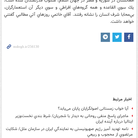
افغانستان در سوريه و مصر در جهان اسلام، منكوب قدرتمندان شده است،
يك سوي القاعده و همه گروه‌هاي افراطي و سوي ديگر آن استعمار‌گران،
بي‌محابا شرف انسان را نشانه رفتند. آقاي خاتمي روزهاي آتي مطالبي گفتني
خواهد داشت.
اخبار مرتبط
آیا خواب زمستانی اصولگرایان پایان می‌یابد؟
ماجرای پاسخ منفی روحانی به دیدار با شجریان/ شرط بندي نخست‌وزير
ايتاليا درباره آينده ايران
نامه تهدید آمیز رژیم صهیونیستی به نمايندگي ایران در سازمان ملل/ شکايت
مرتضوي از محجوب و ربيعي