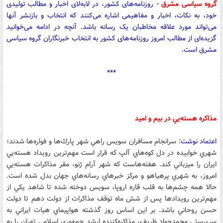
گروه سیاسی مشرق -
روزنامه‌های کشور، در لابه‌لای اخبار و مطالب تولیدی
خود، به نکات، اخبار و مفاهیمی اشاره می‌کنند که انتخاب و بازنشر آنها
می‌تواند مورد علاقه مخاطبان یک رسانه باشد. آنچه در ادامه می‌خوانید
گزیده‌ای از مطالب امروز روزنامه‌های کشور به انتخاب خبرنگاران گروه سیاسی
مشرق است.
***
مذاكره هسته‌يي در بيم و اميد
اعتماد نوشت:
سرانجام مسافران سويس راهي شهر پارك‌ها و فواره‌ها شدند؛
شهري خوابيده در دل كوه‌هاي آلپ كه قرار است مهم‌ترين رويداد هسته‌يي
ايران را ميزباني كند. هفته‌هاست كه شهر آرام ژنو، مقر مذاكرات هسته‌يي
امروز، به شهري پرهياهو و مركز خبرهاي رسانه‌هاي جهان بدل شده است.
حالا همه چشم‌ها به قلب قاره اروپا، سويس دوخته شده تا شاهد يكي از
مهم‌ترين رويدادها پس از شش ماه توقف مذاكرات از دولت دهم تا دولت
حسن روحاني باشد. بر اين اساس روز گذشته هواپيماي هيات ايراني به
سرپرستي محمدجواد ظريف، مذاكره‌كننده ارشد جمهوري اسلامي تهران را به