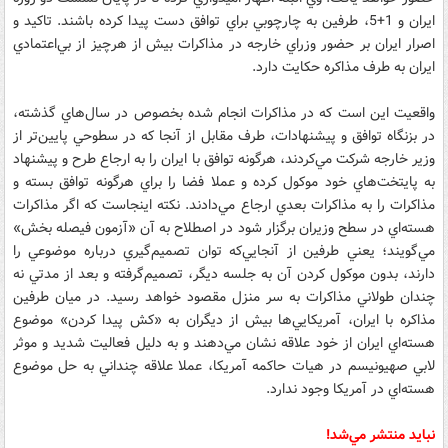
ايران و 1+5، طرفين به چارچوبي براي توافق دست پيدا كرده باشند. تاكيد و
اصرار ايران بر حضور وزراي خارجه در مذاكرات بيش از هرچيز از بي‌اعتمادي
ايران به طرف مذاكره حكايت دارد.
واقعيت اين است كه در مذاكرات انجام شده بخصوص در سال‌هاي گذشته،
در بزنگاه توافق و پيشنهادات، طرف مقابل از آنجا كه در سطوحي پايين‌تر از
وزير خارجه شركت مي‌كردند، هرگونه توافق با ايران را به ارجاع طرح و پيشنهاد
به پايتخت‌هاي خود موكول كرده و عملا فضا را براي هرگونه توافق بسته و
مذاكرات را به مذاكرات بعدي ارجاع مي‌دادند. نكته اينجاست كه اگر مذاكرات
هسته‌اي در سطح وزيران برگزار شود در اصطلاح به آن «آزمون فيصله بخش»
مي‌گويند؛ يعني طرفين از آنجايي‌كه توان تصميم‌گيري درباره موضوعي را
دارند، بدون موكول كردن آن به جلسه ديگر، تصميم‌گرفته و بعد از مدتي نه
چندان طولاني مذاكرات به سر منزل مقصود خواهد رسيد. در ميان طرفين
مذاكره با ايران، آمريكايي‌ها بيش از ديگران به «كش پيدا كردن» موضوع
هسته‌اي ايران از خود علاقه نشان مي‌دهند و به دليل فعاليت شديد و موثر
لابي صهيونيسم در هيات حاكمه آمريكا، عملا علاقه چنداني به حل موضوع
هسته‌اي در آمريكا وجود ندارد.
نبايد منتشر مي‌شد!