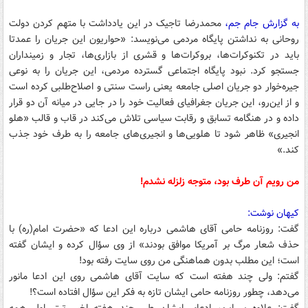
به گزارش جام جم،
محمدرضا تاجیک در این یادداشت با متهم کردن دولت
روحانی به نداشتن پایگاه مردمی می‌نویسد: «حواریون این جریان را عمدتا
باید در تکنوکرات‌ها، بروکرات‌ها و قشری از بازاری‌ها، تجار و زمینداران
جستجو کرد. نبود پایگاه اجتماعی گسترده مردمی، این جریان را به نوعی
جیره‌خوار دو جریان اصلی جامعه یعنی راست سنتی و اصلاح‌طلبی ‌کرده است
و از این‌رو، این جریان جغرافیای فعالیت خود را در جایی در میانه آن دو قرار
داده و در هنگامه تسابق و رقابت سیاسی تلاش می‌کند در قاب و قالب «هلو
انجیری» ظاهر شود تا هلویی‌ها و انجیری‌های جامعه را به طرف خود جذب
کند.»
من رویم آن طرف بود، متوجه زلزله نشدم!
کیهان نوشت:
گفت: روزنامه‌ حامی آقای هاشمی درباره این ادعا که «حضرت امام(ره) با
حذف شعار مرگ بر آمریکا موافق بودند» از وی سؤال کرده و ایشان گفته
است؛ این مطلب بدون هماهنگی من روی سایت رفته بود!
گفتم: ولی چند هفته است که سایت آقای هاشمی روی این ادعا مانور
می‌دهد، چطور روزنامه‌ حامی ایشان تازه به فکر این سؤال افتاده است؟!