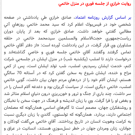
روايت خرازي از جلسه فوري در منزل خاتمي
بر اساس گزارش روزنامه اعتماد
، صادق خرازي طي يادداشتي در صفحه
شخصي خود در فيس‌بوك اعلام كرد كه سيد محمد خاتمي روزهاي آتي
مطالبي گفتني خواهد داشت. صادق خرازي كه بعد از پايان دوران
رياست‌جمهوري حجت‌الاسلام والمسلمين سيدمحمد خاتمي در حلقه
مشاوران وي قرار گرفت، در اين يادداشت آورده است: «از دفتر آقاي خاتمي
تماس گرفتند وگفتند آقاي خاتمي جلسه فوري و خاصي گذاشته‌اند و
درخواست دارند تا امشب (يكشنبه شب) در منزل ايشان در جلسه‌يي شركت
كنم، خدمت ايشان رسيديم، امشب، شب تولد ايشان است، پس از كمي
مزاح و خنده، ايشان شروع به سخن گفتن كرد كه در آستانه 70 سالگي
هستم، ايشان آلام خود را از دردهاي مردم جهان بيان داشت، گويي خاتمي
امشب، خاتمي ديگري است، از سياست گريزان بود و دغدغه آلام انسان را در
سر داشت، چند باري از جنگ و ترور و خون‌ريزي درون دنياي اسلام متاثر شد
و بغض او را فرا گرفت. وي با زبان انديشه و فرهنگ در جهت سخن با نخبگان
و روشنفكران جهان، مصمم است تا گام‌هاي اساسي همان‌گونه كه مصلحان
اجتماعي دارند، بردارد، همان‌گونه كه تولستوي، گاندي با زبان ديگري نسبت
به كرامت وهويت انسان در تاريخ پرداختند. آقاي خاتمي مي‌گفت كودكان و
جوانان، زنان ومردان جهان در خطر نسل‌سوزي هستند، انسانيت در عراق و