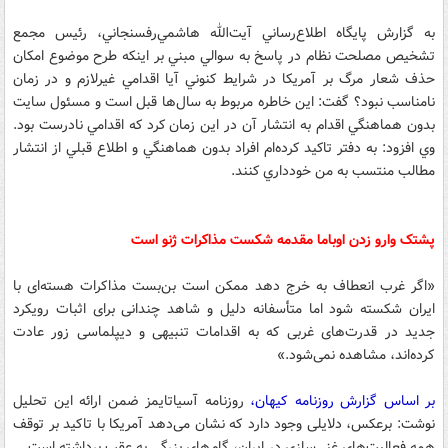
به گزارش پايگاه اطلاع‌رساني آيت‌الله هاشمي‌رفسنجاني، رئيس مجمع
تشخيص مصلحت نظام در پاسخ به سوالي مبني بر اينكه طرح موضوع امكان
حذف شعار مرگ بر آمريكا در شرايط كنوني آيا اقدامي غيرلازم و در زمان
نامناسب نبود؟ گفت: اين خاطره مربوط به سال‌ها قبل است و مسئول سايت
بدون هماهنگي اقدام به انتشار آن در اين زمان كرد كه اقدامي نادرست بود.
وي افزود: به دفتر تاكيد كرده‌ام افراد بدون هماهنگي و اطلاع قبلي از انتشار
مطالب منتسب به من خودداري كنند.
پشتک وارو زدن اوباما مقدمه شکست مذاکرات ژنو است
«اگر غرب انعطاف به خرج دهد ممکن است بن‌بست مذاکرات هسته‌ای با
ایران شکسته شود اما متأسفانه دلیل و شاهد چندانی برای اثبات رویکرد
جدید در قدرت‌های غربی که به اقدامات تنبیهی و دیپلماسی زور عادت
کرده‌اند، مشاهده نمی‌شود.»
بر اساس گزارش روزنامه کیهان،
روزنامه آسیاتایمز ضمن ارائه این تحلیل
نوشت: برعکس، دلایلی وجود دارد که نشان می‌دهد آمریکا با تاکید بر توقف
همه فعالیت‌های غنی‌سازی در ایران، گام‌های بزرگی به عقب برداشته است.