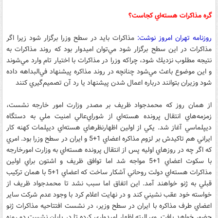
گره مذاكرات هسته‌اي كجاست؟
روزنامه تهران امروز نوشت:
مذاكرات بايد در سطح وزرا برگزار شود زيرا اگر
مذاكرات در اين سطح برگزار شود مي‌توان اميدوار بود كه روند مذاكرات به
نتيجه مطلوب نزديك شود، چراکه وزرا در مذاكرات با اختيار تام وارد مي‌شوند
و اين موضوع باعث مي‌شود چنانچه در روند مذاكره پيشنهاد في‌البداهه داده
شود وزيران بتوانند درباره اعمال شدن پيشنهاد يا رد آن تصميم‌گيري كنند
از همان روز كه محمدجواد ظريف بر مصدر وزارت امور خارجه نشست،
زمزمه‌هاي انتقال پرونده هسته‌اي از شوراي‌عالي امنيت ملي به دستگاه
ديپلماسي آغاز شد. يكي از اولين اظهارنظرهاي هسته‌اي ديپلمات كهنه كار
ايراني هم تاكيدش بر لزوم مذاكره اعضاي 1+5 و ايران در سطح وزرا بود. امري
كه اگر چه در روزهاي اوليه پس از انتقال پرونده هسته‌اي به وزارت امورخارجه
با سكوت اعضاي 1+5 مواجه شد اما توافق ظريف و اشتون براي اولين
مذاكرات هسته‌اي دولت روحاني آشكار ساخت كه اعضاي 1+5 با همان تركيب
قبلي به ژنو خواهند آمد. اين اتفاق اما سبب نشد تا محمدجواد ظريف از
خواسته خود عقب نشيني كند و در نهايت اعلام كرد با وجود عدم شركت ساير
اعضاي طرف مذاكره با ايران در سطح وزير، در نشست افتتاحيه مذاكرات ژنو
حضور خواهد يافت. وي البته اظهار اميدواري كرده تا در پايان نشست دو روزه