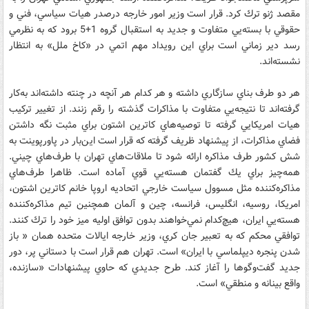
مقصد ژنو ترك كرد. قرار است وزير امور خارجه درصدر هيات سياسي، فني و
حقوقي با بسته‌يي متفاوت و جديد به استقبال گروه 1+5 برود كه به نظرمي
رسد دير زماني است براي اين رويداد مهم اتمي در «كاخ ملل» به انتظار
نشسته‌اند.
هر دو طرف بناي سازگاري داشته و هر كدام هر آنچه در چنته داشته‌اند به‌كار
گرفته‌اند تا نتيجه‌يي متفاوت با مذاكرات گذشته را رقم زنند. از تغيير تركيب
هيات امريكايي گرفته تا توصيه‌هاي كاترين اشتون براي مثبت نگه داشتن
فضاي مذاكرات، از پيشنهاد ظريف گرفته كه قرار است اين‌بار در پاورپوينت به
شش كشور طرف مذاكره ارائه شود تا ملاقات‌هاي تهران با طرف‌هاي چيني.
همه‌چيز براي يك گفتمان هسته‌يي قوي آماده است. ظاهرا طرف‌هاي
مذاكره‌كننده مثل مسوول سياست خارجي اتحاديه اروپا خانم كاترين اشتون،
امريكا، روسيه، انگليس، فرانسه، چين و آلمان همچنين تيم مذاكره‌كننده
هسته‌يي ايران، هيچ‌كدام نمي‌خواهند بدون توافق اوليه ميز خود را ترك كنند.
توافقي محكم كه به تعبير جان كري، وزير خارجه ايالات متحده همان « باز
شدن پنجره ديپلماسي با ايران» است. تهران هم قرار است با دستاني پر، دور
جديد گفت‌وگوها را آغاز كند. طرح جديدي كه حاوي پيشنهادات «سازنده،
واقع بينانه و منطقي» است.