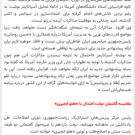
کاوه افراسیابی استاد دانشگاه‌های آمریکا در ادامه تحلیل آسیاتایمز نوشت: به
رغم برخی تلاش‌های انجام گرفته برای اعتمادسازی در سپتامبر و اکتبر
گذشته، امید چندانی به موفقیت مذاکرات آینده درژنو نیست.
وی افزود: مذاکرات آتی به نتیجه‌ای شگفت‌انگیز دست نخواهد یافت زیرا
مواضع قدرت‌های غربی به مدیریت آمریکا درباره همکاری با «حسن روحانی»
رئیس‌جمهوری میانه‌روی ایران لفاظی‌ای بیش نیست و فاقد جوهره لازم برای
ارائه پیشنهادی جدید برای دستیابی به توافقی هسته‌ای است.
به نوشته آسیاتایمز «احتمال به نتیجه نرسیدن مذاکرات آتی هم چون
مذاکرات گذشته با توجه به اظهارات جان کری وزیر خارجه آمریکا که گفته بود
بسته پیشنهادی جدید به ایران ارائه نخواهد شد، افزایش یافته است. این به
معنای تکرار همان مواضع قدیمی یعنی ارائه پیشنهادهایی محدود درباره لغو
تحریم [طلا و پتروشیمی] به ازای خواسته‌های گزاف از این کشور درباره برنامه
هسته‌ای‌اش است.»
مقایسه گفتمان دولت اعتدال با «هلو انجیری»
رئیس مرکز بررسی‌های استراتژیک ریاست‌جمهوری دوران اصلاحات،‌ طی
یادداشتی در ماهنامه مهرنامه، دولت یازدهم را جیره‌خوار گفتمانی دو طیف
راست سنتی و اصلاح‌طلب و نوعی «هلو انجیری» خوانده است.