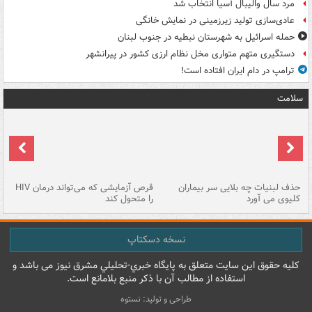
مرد سال والیبال آسیا انتخاب شد
عادی‌سازی تولید زیرزمینی در نمایش خانگی
حمله اسرائیل به شهرستان نبطیه در جنوب لبنان
دستگیری متهم متواری مخل نظام ارزی کشور در پیرانشهر
ترامپ در دام ایران افتاده است!
سلامت
حذف لبنیات چه بلایی سر بیماران
قرص آزمایشی که می‌تواند درمان HIV
عل
کلیوی می آورد
را متحول کند
قل
نسخه دسکتاپ
کليه حقوق اين سايت متعلق به پایگاه خبري-تحليلي مشرق نيوز می باشد و
استفاده از مطالب آن با ذکر منبع بلامانع است.
طراحی و تولید: نستوه