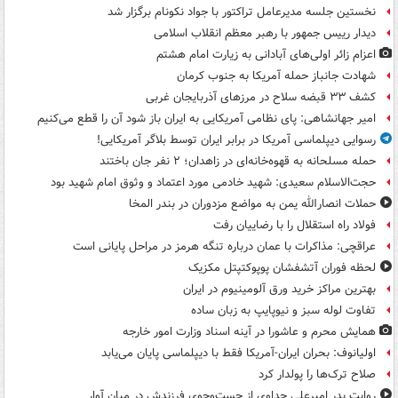
نخستین جلسه مدیرعامل تراکتور با جواد نکونام برگزار شد
دیدار رییس جمهور با رهبر معظم انقلاب اسلامی
اعزام زائر اولی‌های آبادانی به زیارت امام هشتم
شهادت جانباز حمله آمریکا به جنوب کرمان
کشف ۳۳ قبضه سلاح در مرزهای آذربایجان غربی
امیر جهانشاهی: پای نظامی آمریکایی به ایران باز شود آن را قطع می‌کنیم
رسوایی دیپلماسی آمریکا در برابر ایران توسط بلاگر آمریکایی!
حمله مسلحانه به قهوه‌خانه‌ای در زاهدان؛ ۲ نفر جان باختند
حجت‌الاسلام سعیدی: شهید خادمی مورد اعتماد و وثوق امام شهید بود
حملات انصارالله یمن به مواضع مزدوران در بندر المخا
فولاد راه استقلال را با رضاییان رفت
عراقچی: مذاکرات با عمان درباره تنگه هرمز در مراحل پایانی است
لحظه فوران آتشفشان پوپوکتپتل مکزیک
بهترین مراکز خرید ورق آلومینیوم در ایران
تفاوت لوله سبز و نیوپایپ به زبان ساده
همایش محرم و عاشورا در آینه اسناد وزارت امور خارجه
اولیانوف: بحران ایران-آمریکا فقط با دیپلماسی پایان می‌یابد
صلاح ترک‌ها را پولدار کرد
روایت پدر امیرعلی جداوی از جست‌وجوی فرزندش در میان آوار