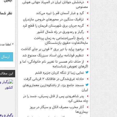
ایمیل
درخشش جوانان ایران در المپیاد جهانی هوش
مصنوعی
نظر شما 
گرد و غبار آسمان قم را تیره می‌کند
ترافیک سنگین در محورهای خروجی مازندران
گربه جریان برق شهرستان فریمان را قطع کرد
رگبار و رعدوبرق در راه شمال کشور
پاسخ تأمین‌اجتماعی به زمان پرداخت
مابه‌التفاوت حقوق بازنشستگان
*
لطفا عدد م
برخورد پراید با تیر برق ۲ فوتی بر جای گذاشت
تنظیم قولنامه برای اسناد سبزرنگ ممنوع شد
از حذف نام همسر تا تغییر نام خانوادگی؛ اما و
اگرهای تعویض شناسنامه
نمایی زیبا از تنگه کریان جزیره قشم
این مطالب
حادثه غرق‌شدگی در طاقانک ۲ قربانی گرفت
مسجد جامع یزد، از باشکوه‌ترین معماری‌های
ایران
پدر شاهرودی پس از قتل پسرش، جسد را در
چاه مخفی کرد
آثار مخرب مصرف الکل و سیگار در بروز
بیماری‌ها
رگبار و رع