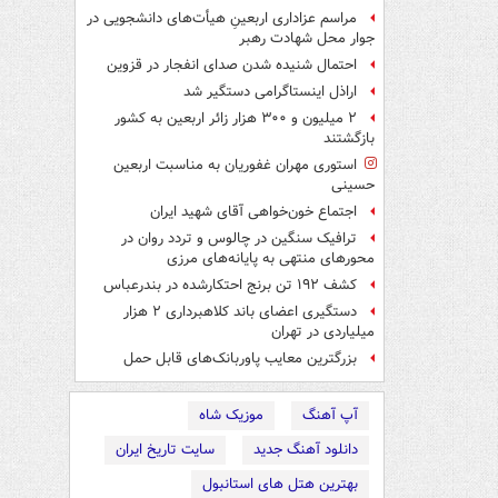
مراسم عزاداری اربعینِ هیأت‌های دانشجویی در
جوار محل شهادت رهبر
احتمال شنیده شدن صدای انفجار در قزوین
اراذل اینستاگرامی دستگیر شد
۲ میلیون و ۳۰۰ هزار زائر اربعین به کشور
بازگشتند
استوری مهران غفوریان به مناسبت اربعین
حسینی
اجتماع خون‌خواهی آقای شهید ایران
ترافیک سنگین در چالوس و تردد روان در
محورهای منتهی به پایانه‌های مرزی
کشف ۱۹۲ تن برنج احتکارشده در بندرعباس
دستگیری اعضای باند کلاهبرداری ۲ هزار
میلیاردی در تهران
بزرگترین معایب پاوربانک‌های قابل حمل
آپ آهنگ
موزیک شاه
دانلود آهنگ جدید
سایت تاریخ ایران
بهترین هتل های استانبول