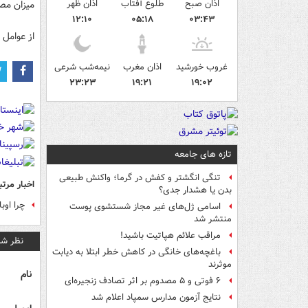
اذان صبح
طلوع آفتاب
اذان ظهر
میزان مصر
۱۲:۱۰
۰۵:۱۸
۰۳:۴۳
از عوامل 
غروب خورشید
اذان مغرب
نیمه‌شب شرعی
۲۳:۲۳
۱۹:۲۱
۱۹:۰۲
تازه های جامعه
تنگی انگشتر و کفش در گرما؛ واکنش طبیعی
اخبار مرتب
بدن یا هشدار جدی؟
چرا اوب
اسامی ژل‌های غیر مجاز شستشوی پوست
منتشر شد
مراقب علائم هپاتیت باشید!
نظر شم
باغچه‌های خانگی در کاهش خطر ابتلا به دیابت
موثرند
نام
۶ فوتی و ۵ مصدوم بر اثر تصادف زنجیره‌ای
نتایج آزمون مدارس سمپاد اعلام شد