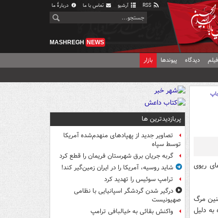
RSS
آرشیو
تماس با ما
دربارهٔ ما
MASHREGH
NEWS
یلم
دیدگاه
پیوندها
بازار
اپ
پربازدیدترین ها
تصاویر جدید از پهپادهای منهدم‌شده آمریکا
توسط سپاه
گربه جریان برق شهرستان فریمان را قطع کرد
های ریوی
شاید روسیه، آمریکا را در ایران زمین‌گیر کند!
ترامپ سوئیس را تهدید کرد
درگیر شدن گردشگر اسپانیایی با نظامی
چنین مرگ
صهیونیست
یوی (COPD) در طول 20 سال آینده به دلیل
واکنش بقائی به خیالبافی ترامپ