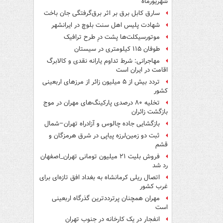
شهریورماه
سارق کابل برق بر اثر برق‌گرفتگی جان باخت
شهادت پلیس اهل سنت بلوچ در ایرانشهر
موتورسیکلت‌ها پشت درِ طرح ترافیک
طوفان ۱۱۵ کیلومتری در سیستان
مهاجرانی: شرط تداوم یارانه نقدی و کالابرگ
اقامت در ایران است
تردد بیش از ۵ میلیون زائر از مرزهای اربعینی
کشور
تخلیه ۸۰ درصدی پارکینگ‌های مهران در موج
بازگشت زائران
بازگشایی جاده چالوس و آزادراه تهران–شمال
ثبت دو زمین‌لرزه پیاپی در شرق هرمزگان و
قشم
فروش بلیت ۲۱ میلیون تومانی تهران_اصفهان
رد شد
اتصال ریلی کرمانشاه به بغداد افق تازه‌ای برای
غرب کشور
مهران همچنان پرترددترین گذرگاه اربعینی
است
انفجار در یک کارخانه در جنوب تهران