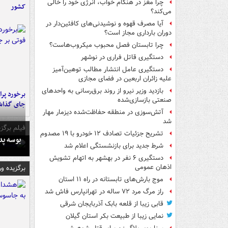
چرا مغز در هنگام خواب، انرژی خود را خالی
کشور
می‌کند؟
آیا مصرف قهوه و نوشیدنی‌های کافئین‌دار در
دوران بارداری مجاز است؟
چرا تابستان فصل محبوب میکروب‌هاست؟
دستگیری قاتل فراری در نوشهر
دستگیری عامل انتشار مطالب توهین‌آمیز
علیه زائران اربعین در فضای مجازی
بازدید وزیر نیرو از روند برق‌رسانی به واحدهای
صنعتی بازسازی‌شده
جای گذا
آتش‌سوزی در منطقه حفاظت‌شده دیزمار مهار
شد
فیلم برگزی
تشریح جزئیات تصادف ۱۲ خودرو با ۱۹ مصدوم
بوسه‌ پ
شرط جدید برای بازنشستگی اعلام شد
دستگیری ۶ نفر در بهشهر به اتهام تشویش
اذهان عمومی
برگزیده و
موج بارش‌های تابستانه در راه ۱۱ استان
راز مرگ مرد ۷۲ ساله در تهرانپارس فاش شد
قابی زیبا از قلعه بابک آذربایجان شرقی
نمایی زیبا از طبیعت بکر استان گیلان