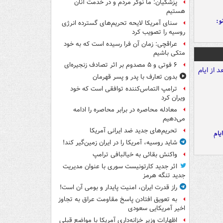
پزشکیان: ما نوکر مردم و در خدمت آنان
هستیم
و:
سنای آمریکا لایحه تحریم‌های گسترده انرژی
روسیه را تصویب کرد
عراقچی: زمان آن فرا رسیده است که به خود
متکی باشیم
۶ فوتی و ۵ مصدوم بر اثر تصادف زنجیره‌ای
بدون تعارف با پدر و پسر قهرمان
ترامپ التماس‌کننده توافقی است که خود
ویران کرد
معادله محاصره در برابر محاصره را ادامه
می‌دهیم
تحریم‌های جدید ضد ایرانی آمریکا
یام
شاید روسیه، آمریکا را در ایران زمین‌گیر کند!
واکنش بقائی به خیالبافی ترامپ
اثر جدید کارتونیست سوری با عنوان مدیریت
جدید تنگه هرمز
راز قدرت ایران، امنیت پایدار و بومی آن است!
به تعویق افتادن پاسخ مقاومت عراق به تجاوز
اخیر آمریکایی سعودی
اظهارات وزیر خزانه‌داری آمریکا با مواضع قبلی