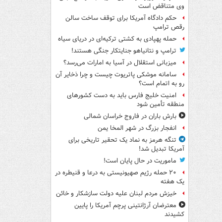
وی متناقض است
حکم دادگاه آمریکا برای توقف ساخت سالن
رقص ترامپ
حمله پهپادی به کشتی ترکیه‌ای در دریای سیاه
ترامپ و نتانیاهو جنایتکار جنگی هستند!
میزبانی استقلال در آسیا به امارات می‌رسد؟
سامانه موشکی پاتریوت چیست و چرا ذخایر آن
رو به اتمام است؟
امنیت خلیج فارس باید به دست کشورهای
منطقه تأمین شود
بارش باران در فاروج خراسان شمالی
انفجار بزرگ در شهر المخا یمن
تنگه هرمز به نماد یک تحقیر تاریخی برای
آمریکا تبدیل شد!
ماموریت در حال پایان است!
۲۰ حمله رژیم صهیونیستی به درعا و قنیطره در
یک هفته
خیزش مردم لبنان علیه دولت سازشکار و خائن
معترضان آرژانتینی پرچم آمریکا را پایین
کشیدند