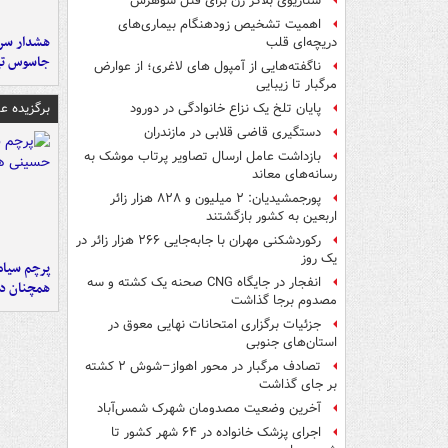
سناریوی بلاگر زن برای قتل شوهرش
اهمیت تشخیص زودهنگام بیماری‌های
هشدار سرم
دریچه‌ای قلب
جاسوس تی
ناگفته‌هایی از آمپول های لاغری؛ از عوارض
مرگبار تا زیبایی
برگزیده 
پایان تلخ یک نزاع خانوادگی در دورود
دستگیری قاضی قلابی در مازندران
بازداشت عامل ارسال تصاویر پرتاب موشک به
رسانه‌های معاند
پورجمشیدیان: ۲ میلیون و ۸۲۸ هزار زائر
اربعین به کشور بازگشتند
رکوردشکنی مهران با جابه‌جایی ۲۶۶ هزار زائر در
یک روز
پرچم سیاه
انفجار در جایگاه CNG صحنه یک کشته و سه
همچنان در
مصدوم برجا گذاشت
جزئیات برگزاری امتحانات نهایی معوق در
استان‌های جنوبی
تصادف مرگبار در محور اهواز–شوش ۲ کشته
بر جای گذاشت
آخرین وضعیت مصدومان شهرک شمس‌آباد
اجرای پزشک خانواده در ۶۴ شهر کشور تا