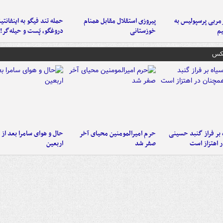
ربی پرسپولیس به
پیروزی استقلال مقابل همنام
حمله تند فیگو به اینفانتین
م
خوزستانی
دروغگو، پَست‌ و حیله‌گر!
عکس
 بر فراز گنبد حسینی
حرم امیرالمومنین محیای آخر
حال و هوای سامرا بعد از ا
 اهتزاز است
صفر شد
اربعین