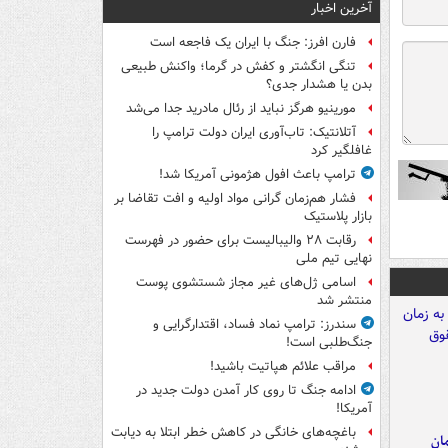
آخرین اخبار
فارن افرز: جنگ با ایران یک فاجعه است
تنگی انگشتر و کفش در گرما؛ واکنش طبیعی
بدن یا هشدار جدی؟
مورینیو هرگز نباید از رئال مادرید جدا می‌شد
آتلانتیک: تاب‌آوری ایران دولت ترامپ را
غافلگیر کرد
ترامپ باعث افول هژمونی آمریکا شد!
فشار هم‌زمان گرانی مواد اولیه و افت تقاضا بر
بازار پلاستیک
رقابت ۲۸ والیبالیست برای حضور در فهرست
نهایی تیم ملی
اسامی ژل‌های غیر مجاز شستشوی پوست
منتشر شد
سندرز: ترامپ نماد فساد، اقتدارگرایی و
جنگ‌طلبی است!
مراقب علائم هپاتیت باشید!
ادامه جنگ تا روی کار آمدن دولت جدید در
آمریکا!
باغچه‌های خانگی در کاهش خطر ابتلا به دیابت
مان