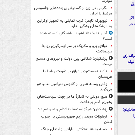
موثرند
وق
نگرانی تل‌آویو از گسترش پرونده‌های جاسوسی
مرتبط با ایران
نیویورک تایمز: غرب تمایلی به تجهیز اوکراین
به موشک‌های رهگیر ندارد
آیا از نفوذ نتانیاهو در واشنگتن کاسته شده
است؟
توافق پرو و مکزیک بر سر ازسرگیری روابط
دیپلماتیک
یراندازی
پزشکیان: شکافی بین دولت و نیروهای مسلح
فیلم
نیست
تاکید نخست‌وزیر عراق بر تقویت روابط با
عربستان
وقتی رسانه عبری از کابوس بنیامین نتانیاهو
می‌گوید
هیچ دولتی به اندازۀ ما در جهت سیاست‌های
رهبری قدم برنداشت
پزشکیان: هرگز استعفا نداده‌ام و نخواهم داد
تجاوزات مجدد رژیم صهیونیستی به جنوب
لبنان
حمله به ۱۵ نفتکش‌ اماراتی از ابتدای جنگ