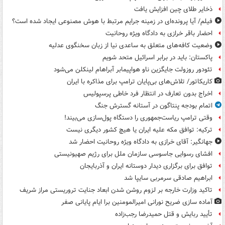
ذخایر طلای چین افزایش یافت
فیلم/ آیا پرونده‌ای در زمینه جرایم مرتبط با هوش مصنوعی ایجاد شده است؟
احضار باقر خرازی به دادگاه ویژه روحانیت
وضعیت کافه‌های متعلق به ساعدی نیا از زبان سخنگوی عدلیه
پاکستان: باید در برابر اسرائیل متحد شویم
تئودور روزولت جایگزین ناو هواپیمابر آبراهام لینکلن می‌شود
کاریکاتور/ تلاش‌های بی‌پایان ترامپ برای مذاکره با ایران
اخراج بدون تعارف در انتظار فرد خاطی پرسپولیس
اتمام بودجه پنتاگون در آستانه گسترش جنگ
وقتی ترامپ ریاست‌جمهوری را دستگاه پول‌سازی می‌بیند!
ترکیه: توافق مکه علیه ایران یا هیچ کشور دیگری نیست
جهانگیر: آقای خرازی به دادگاه ویژه روحانیت احضار شد
افشای رسوایی جاسوسی سازمان ملل برای رژیم صهیونیستی
توافق برای برگزاری دیدار دوستانه ایران و آذربایجان
ابراهیم صادقی سرمربی سایپا شد
تاکید وزارت خارجه بر لزوم روشن شدن ابعاد جنایت تروریستی مراز شریف
آماده سازی ضریح نورانی امیرالمومنین برا ایام پایانی صفر
تأیید ربایش و قتل حمیدرضا رجب‌زاده