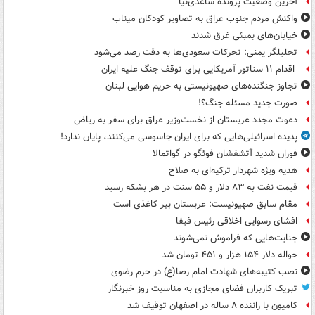
آخرین وضعیت پرونده ساعدی‌نیا
واکنش مردم جنوب عراق به تصاویر کودکان میناب
خیابان‌های بمبئی غرق شدند
تحلیلگر یمنی: تحرکات سعودی‌ها به دقت رصد می‌شود
اقدام ۱۱ سناتور آمریکایی برای توقف جنگ علیه ایران
تجاوز جنگنده‌های صهیونیستی به حریم هوایی لبنان
صورت جدید مسئله جنگ؟!
دعوت مجدد عربستان از نخست‌وزیر عراق برای سفر به ریاض
پدیده اسرائیلی‌هایی که برای ایران جاسوسی می‌کنند، پایان ندارد!
فوران شدید آتشفشان فوئگو در گواتمالا
هدیه ویژه شهردار ترکیه‌ای به صلاح
قیمت نفت به ۸۳ دلار و ۵۵ سنت در هر بشکه رسید
مقام سابق صهیونیست: عربستان ببر کاغذی است
افشای رسوایی اخلاقی رئیس فیفا
جنایت‌هایی که فراموش نمی‌شوند
حواله دلار ۱۵۴ هزار و ۴۵۱ تومان شد
نصب کتیبه‌های شهادت امام رضا(ع) در حرم رضوی
تبریک کاربران فضای مجازی به مناسبت روز خبرنگار
کامیون با راننده ۸ ساله در اصفهان توقیف شد