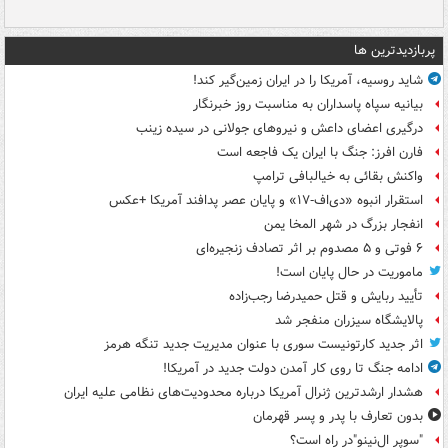
پربازدیدترین ها
شاید روسیه، آمریکا را در ایران زمین‌گیر کند!
بیانیه سپاه پاسداران به مناسبت روز خبرنگار
درگیری اعضای داعش و نیروهای جولانی در سیده زینب
فارن افرز: جنگ با ایران یک فاجعه است
واکنش بقائی به خیالبافی ترامپ
استقرار انبوه «دی‌اف‑۱۷» و پایان عصر پدافند آمریکا +عکس
انفجار بزرگ در شهر المخا یمن
۶ فوتی و ۵ مصدوم بر اثر تصادف زنجیره‌ای
ماموریت در حال پایان است!
تأیید ربایش و قتل حمیدرضا رجب‌زاده
پالایشگاه سیزران منفجر شد
اثر جدید کارتونیست سوری با عنوان مدیریت جدید تنگه هرمز
ادامه جنگ تا روی کار آمدن دولت جدید در آمریکا!
هشدار ارشدترین ژنرال آمریکا درباره محدودیت‌های نظامی علیه ایران
بدون تعارف با پدر و پسر قهرمان
"سوپر ال‌نینو"در راه است؟