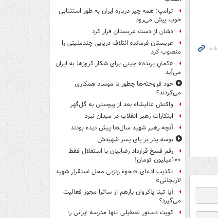
ترامپ: همه چیز درباره ایران به طور استثنایی
خوب پیش می‌رود
دشان از دست عربستان فرار کرد
عربستان فرمانده ائتلاف دریایی چندملیتی را
منصوب کرد
«کمانِ پرنده» چینی برای شکار کروزها به ایران
می‌آید
خود فروخته‌ها چطور با موساد همکاری
می‌کردند؟
واکنش عالیشاه بعد از پیوستن به گل‌گهر
ابتکارات رهبر انقلاب در میدان نبرد
آنچه رهبر شهید سال‌ها پیش دیده بودند
بوسه‌ پدر بر پای پسر شهیدش
رقم فسخ قرارداد رضاییان با استقلال فقط
۱۰۰میلیون تومان!
تکذیب ادعای «نحوه ردزنی محل استقرار شهید
لاریجانی»
آیا تینا پاکروان بازهم از ساترا مجوز فعالیت
می‌گیرد؟
کویت دستور تعطیلی تنها مدرسه ایرانی را