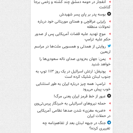
انفجار در حومه دمشق چند کشته و زخمی برجا
گذاشت
بوسه‌ پدر بر پای پسر شهیدش
رایزنی عراقچی و همتای موریتانی خود درباره
تحولات منطقه
موج تهدید علیه قضات آمریکایی پس از صدور
حکم علیه ترامپ
روایتی از همدلی و همسویی ملت‌ها در مراسم
اربعین
یمن: جهان به‌زودی صدای ناله سعودی‌ها را
خواهد شنید
یونیفل: ارتش اسرائیل در یک روز ۱۱۳ توپ به
جنوب لبنان شلیک کرده است
ترامپ: همه چیز درباره ایران به طور استثنایی
خوب پیش می‌رود
عبور از خط قرمز ایران یعنی مرگ!
حمله نیروهای اسرائیلی به خبرنگار پرس‌تی‌وی
«ضربه مغزی» شدن صدها نظامی آمریکایی
در حملات ایران
جنگ در جبهه لبنان بعد از تفاهم‌نامه چه
تغییری کرده؟