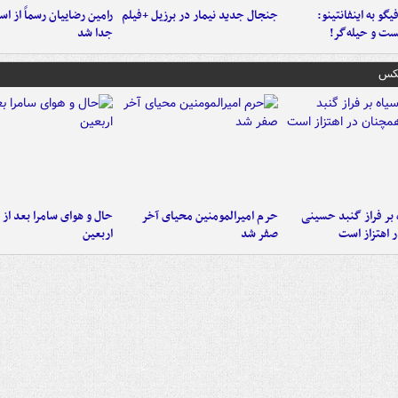
یگو به اینفانتینو:
جنجال جدید نیمار در برزیل +فیلم
رامین رضاییان رسماً از اس
ست‌ و حیله‌گر!
جدا شد
عکس
 بر فراز گنبد حسینی
حرم امیرالمومنین محیای آخر
حال و هوای سامرا بعد از ا
 اهتزاز است
صفر شد
اربعین