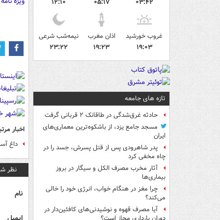
ویژه نامه
۱۲:۱۰
۰۵:۱۷
۰۳:۴۲
غروب خورشید
اذان مغرب
نیمه‌شب شرعی
۲۳:۲۲
۱۹:۲۳
۱۹:۰۳
تازه های جامعه
حادثه غرق‌شدگی در طاقانک ۲ قربانی گرفت
مسجد جامع یزد، از باشکوه‌ترین معماری‌های
اخبار مرتب
ایران
داغ آسم
پدر شاهرودی پس از قتل پسرش، جسد را در
چاه مخفی کرد
آثار مخرب مصرف الکل و سیگار در بروز
نظر شم
بیماری‌ها
چرا مغز در هنگام خواب، انرژی خود را خالی
نام
می‌کند؟
آیا مصرف قهوه و نوشیدنی‌های کافئین‌دار در
ایمیل
دوران بارداری مجاز است؟