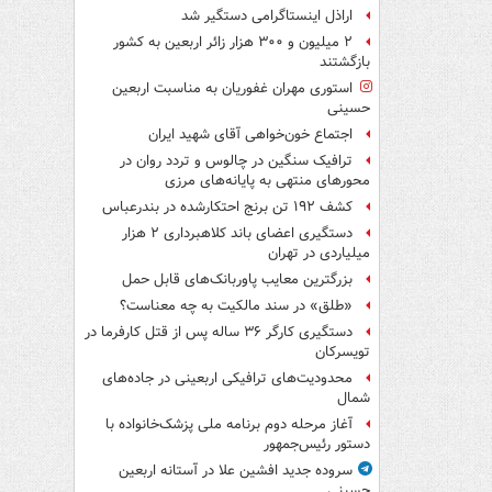
اراذل اینستاگرامی دستگیر شد
۲ میلیون و ۳۰۰ هزار زائر اربعین به کشور
بازگشتند
استوری مهران غفوریان به مناسبت اربعین
حسینی
اجتماع خون‌خواهی آقای شهید ایران
ترافیک سنگین در چالوس و تردد روان در
محورهای منتهی به پایانه‌های مرزی
کشف ۱۹۲ تن برنج احتکارشده در بندرعباس
دستگیری اعضای باند کلاهبرداری ۲ هزار
میلیاردی در تهران
بزرگترین معایب پاوربانک‌های قابل حمل
«طلق» در سند مالکیت به چه معناست؟
دستگیری کارگر ۳۶ ساله پس از قتل کارفرما در
تویسرکان
محدودیت‌های ترافیکی اربعینی در جاده‌های
شمال‌
آغاز مرحله دوم برنامه ملی پزشک‌خانواده با
دستور رئیس‌جمهور
سروده جدید افشین علا در آستانه اربعین
حسینی