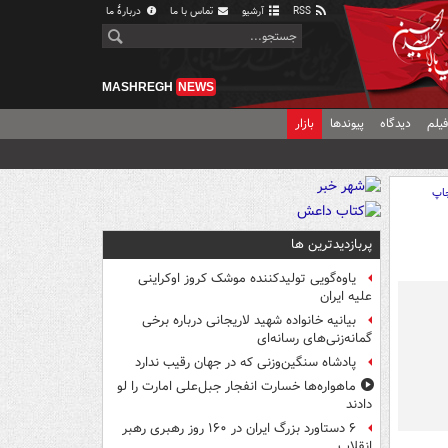
RSS
آرشیو
تماس با ما
دربارهٔ ما
MASHREGH
NEWS
یلم
دیدگاه
پیوندها
بازار
اپ
پربازدیدترین ها
یاوه‌گویی تولیدکننده موشک کروز اوکراینی
علیه ایران
بیانیه خانواده شهید لاریجانی درباره برخی
گمانه‌زنی‌های رسانه‌ای
پادشاه سنگین‌وزنی که در جهان رقیب ندارد
ماهواره‌ها خسارت انفجار جبل‌علی امارت را لو
دادند
۶ دستاورد بزرگ ایران در ۱۶۰ روز رهبری رهبر
انقلاب