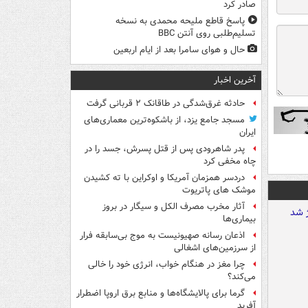
صادر کرد
پاسخ قاطع ملیحه محمدی به نسخه
تسلیم‌طلبی روی آنتن BBC
حال و هوای سامرا بعد از ایام اربعین
آخرین اخبار
حادثه غرق‌شدگی در طاقانک ۲ قربانی گرفت
مسجد جامع یزد، از باشکوه‌ترین معماری‌های
ایران
پدر شاهرودی پس از قتل پسرش، جسد را در
چاه مخفی کرد
دردسر همزمان آمریکا و اوکراین با ته کشیدن
موشک های پاتریوت
آثار مخرب مصرف الکل و سیگار در بروز
بیماری‌ها
اذعان رسانه صهیونیست به موج بی‌سابقه فرار
از سرزمین‌های اشغالی
چرا مغز در هنگام خواب، انرژی خود را خالی
می‌کند؟
گرما برای پالایشگاه‌ها و منابع برق اروپا اضطرار
آفرید