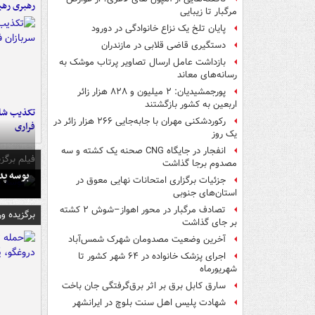
رهبری رهب
مرگبار تا زیبایی
پایان تلخ یک نزاع خانوادگی در دورود
دستگیری قاضی قلابی در مازندران
بازداشت عامل ارسال تصاویر پرتاب موشک به
رسانه‌های معاند
پورجمشیدیان: ۲ میلیون و ۸۲۸ هزار زائر
اربعین به کشور بازگشتند
تکذیب شای
رکوردشکنی مهران با جابه‌جایی ۲۶۶ هزار زائر در
فراری
یک روز
انفجار در جایگاه CNG صحنه یک کشته و سه
فیلم برگزی
مصدوم برجا گذاشت
بوسه‌ پ
جزئیات برگزاری امتحانات نهایی معوق در
استان‌های جنوبی
تصادف مرگبار در محور اهواز–شوش ۲ کشته
برگزیده و
بر جای گذاشت
آخرین وضعیت مصدومان شهرک شمس‌آباد
اجرای پزشک خانواده در ۶۴ شهر کشور تا
شهریورماه
سارق کابل برق بر اثر برق‌گرفتگی جان باخت
شهادت پلیس اهل سنت بلوچ در ایرانشهر