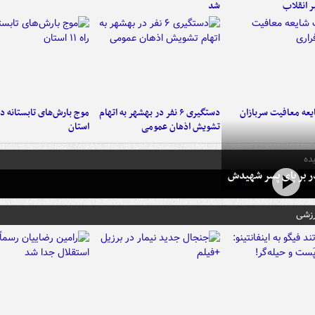
ر انقلاب
شد
عه معافیت سربازان
دستگیری ۶ نفر در بهشهر به اتهام
تشویش اذهان عمومی
استان
ده
در بر پای پسر شهیدش
رزشی