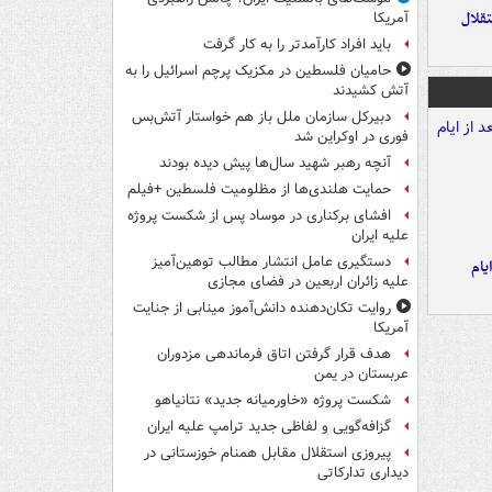
تقلال
آمریکا
باید افراد کارآمدتر را به کار گرفت
حامیان فلسطین در مکزیک پرچم اسرائیل را به
آتش کشیدند
دبیرکل سازمان ملل باز هم خواستار آتش‌بس
فوری در اوکراین شد
آنچه رهبر شهید سال‌ها پیش دیده بودند
حمایت هلندی‌ها از مظلومیت فلسطین +فیلم
افشای برکناری در موساد پس از شکست پروژه
علیه ایران
دستگیری عامل انتشار مطالب توهین‌آمیز
یام
علیه زائران اربعین در فضای مجازی
روایت تکان‌دهنده دانش‌آموز مینابی از جنایت
آمریکا
هدف قرار گرفتن اتاق‌ فرماندهی مزدوران
عربستان در یمن
شکست پروژه «خاورمیانه جدید» نتانیاهو
گزافه‌گویی و لفاظی جدید ترامپ علیه ایران
پیروزی استقلال مقابل همنام خوزستانی در
دیداری تدارکاتی