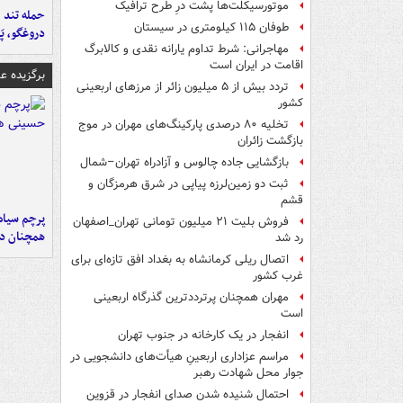
موتورسیکلت‌ها پشت درِ طرح ترافیک
حمله تند ف
طوفان ۱۱۵ کیلومتری در سیستان
دروغگو، پَ
مهاجرانی: شرط تداوم یارانه نقدی و کالابرگ
اقامت در ایران است
برگزیده 
تردد بیش از ۵ میلیون زائر از مرزهای اربعینی
کشور
تخلیه ۸۰ درصدی پارکینگ‌های مهران در موج
بازگشت زائران
بازگشایی جاده چالوس و آزادراه تهران–شمال
ثبت دو زمین‌لرزه پیاپی در شرق هرمزگان و
قشم
پرچم سیاه
فروش بلیت ۲۱ میلیون تومانی تهران_اصفهان
همچنان در
رد شد
اتصال ریلی کرمانشاه به بغداد افق تازه‌ای برای
غرب کشور
مهران همچنان پرترددترین گذرگاه اربعینی
است
انفجار در یک کارخانه در جنوب تهران
مراسم عزاداری اربعینِ هیأت‌های دانشجویی در
جوار محل شهادت رهبر
احتمال شنیده شدن صدای انفجار در قزوین