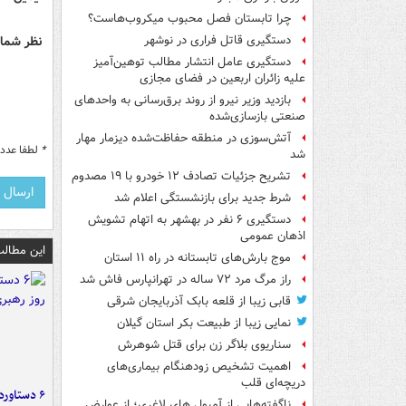
چرا تابستان فصل محبوب میکروب‌هاست؟
نظر شما 
دستگیری قاتل فراری در نوشهر
دستگیری عامل انتشار مطالب توهین‌آمیز
علیه زائران اربعین در فضای مجازی
بازدید وزیر نیرو از روند برق‌رسانی به واحدهای
صنعتی بازسازی‌شده
آتش‌سوزی در منطقه حفاظت‌شده دیزمار مهار
*
لطفا عدد م
شد
تشریح جزئیات تصادف ۱۲ خودرو با ۱۹ مصدوم
شرط جدید برای بازنشستگی اعلام شد
دستگیری ۶ نفر در بهشهر به اتهام تشویش
اذهان عمومی
این مطالب
موج بارش‌های تابستانه در راه ۱۱ استان
راز مرگ مرد ۷۲ ساله در تهرانپارس فاش شد
قابی زیبا از قلعه بابک آذربایجان شرقی
نمایی زیبا از طبیعت بکر استان گیلان
سناریوی بلاگر زن برای قتل شوهرش
اهمیت تشخیص زودهنگام بیماری‌های
دریچه‌ای قلب
ناگفته‌هایی از آمپول های لاغری؛ از عوارض