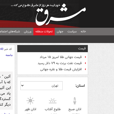
خانه
سیاست
جهان
تحولات منطقه
ورزش
شبکه‌های اجتماع
قیمت
کد خبر
343
جامعه
قیمت جهانی طلا امروز ۱۵ مرداد
قیمت نفت برنت به ۷۹ دلار رسید
افزایش قیمت طلا و نقره جهانی
آئین " 
که با آ
استان:
این آئی
یاد می 
گستردگی
دیگر ک
اذان صبح
طلوع آفتاب
اذان ظهر