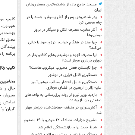
مسجد جامع یزد، از باشکوه‌ترین معماری‌های
ایران
پدر شاهرودی پس از قتل پسرش، جسد را در
کلیپ موس
چاه مخفی کرد
هورتون، 
آثار مخرب مصرف الکل و سیگار در بروز
بهشت بر ف
بیماری‌ها
معلق لک ل
چرا مغز در هنگام خواب، انرژی خود را خالی
می‌کند؟
برنامه را
آیا مصرف قهوه و نوشیدنی‌های کافئین‌دار در
دوران بارداری مجاز است؟
کلیپ رئا
چرا تابستان فصل محبوب میکروب‌هاست؟
دستگیری قاتل فراری در نوشهر
دستگیری عامل انتشار مطالب توهین‌آمیز
علیه زائران اربعین در فضای مجازی
حال و هو
سیروان خ
بازدید وزیر نیرو از روند برق‌رسانی به واحدهای
صنعتی بازسازی‌شده
نمایش پخ
آتش‌سوزی در منطقه حفاظت‌شده دیزمار مهار
"ایران" و"
شد
تشریح جزئیات تصادف ۱۲ خودرو با ۱۹ مصدوم
شرط جدید برای بازنشستگی اعلام شد
دستگیری ۶ نفر در بهشهر به اتهام تشویش