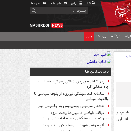
RSS
آرشیو
تماس با ما
دربارهٔ ما
MASHREGH
NEWS
یلم
دیدگاه
پیوندها
بازار
اپ
پربازدیدترین ها
پدر شاهرودی پس از قتل پسرش، جسد را در
چاه مخفی کرد
سامانه ضد موشکی لیزری؛ از بلوف سیاسی تا
واقعیت میدانی
هشدار سرمربی پرسپولیس به جاسوس تیم
فیلم، و
توقف طولانی کامیون‌ها پشت مرز؛
صورت‌حساب سنگینی که به اقتصاد می‌رسد
مله این
آنچه رهبر شهید سال‌ها پیش دیده بودند