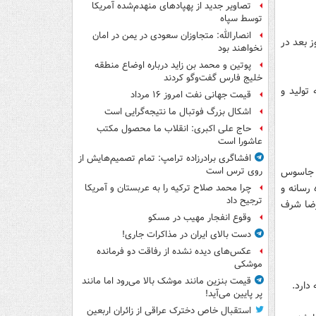
تصاویر جدید از پهپادهای منهدم‌شده آمریکا
توسط سپاه
انصارالله: متجاوزان سعودی در یمن در امان
وردین هر شب ساعت ۲۲:۳۵ پخش و روز بعد در
نخواهند بود
پوتین و محمد بن زاید درباره اوضاع منطقه
خلیج فارس گفت‌وگو کردند
 تولید و
قیمت جهانی نفت امروز ۱۶ مرداد
اشکال بزرگ فوتبال ما نتیجه‌گرایی است
حاج علی اکبری: انقلاب ما محصول مکتب
عاشورا است
افشاگری برادرزاده ترامپ: تمام تصمیم‌هایش از
، جاسوس
روی ترس است
 رسانه و
چرا محمد صلاح ترکیه را به عربستان و آمریکا
ترجیح داد
رضا شرف
وقوع انفجار مهیب در مسکو
دست بالای ایران در مذاکرات جاری!
عکس‌های دیده نشده از رفاقت دو فرمانده‌
موشکی
قیمت بنزین مانند موشک بالا می‌رود اما مانند
پر پایین می‌آید!
استقبال خاص دخترک عراقی از زائران اربعین