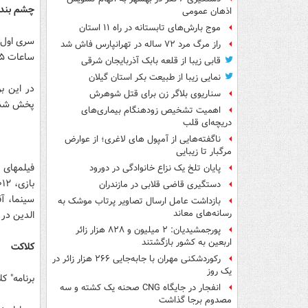
چشم بندا
اذهان عمومی
موج بارش‌های تابستانه در راه ۱۱ استان
راز مرگ مرد ۷۲ ساله در تهرانپارس فاش شد
ساعات ۰۲:۳۵ – ۰۸:۳۵ و ۱۶:۳۵ تکرار می‌شود.
قابی زیبا از قلعه بابک آذربایجان شرقی
نمایی زیبا از طبیعت بکر استان گیلان
در این بر
سناریوی بلاگر زن برای قتل شوهرش
پخش شده 
اهمیت تشخیص زودهنگام بیماری‌های
دریچه‌ای قلب
ناگفته‌هایی از آمپول های لاغری؛ از عوارض
مرگبار تا زیبایی
فیلمهای 
پایان تلخ یک نزاع خانوادگی در دورود
دستگیری قاضی قلابی در مازندران
سینما، آ
بازداشت عامل ارسال تصاویر پرتاب موشک به
رسانه‌های معاند
الدین در 
پورجمشیدیان: ۲ میلیون و ۸۲۸ هزار زائر
اربعین به کشور بازگشتند
کلاکت
رکوردشکنی مهران با جابه‌جایی ۲۶۶ هزار زائر در
یک روز
برنامه" کلاکت
انفجار در جایگاه CNG صحنه یک کشته و سه
مصدوم برجا گذاشت