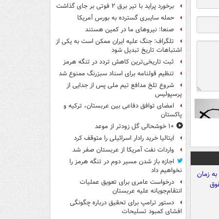
برخورد پراید با تیر برق ۲ فوتی بر جای گذاشت
حمله سایبری گسترده به بورس آمریکا
صنعا: نیروهای ما در کمین‌ هستند
تلگراف: جنگ علیه ایران ممکن است به یکی از
اشتباهات تاریخ تبدیل شود
ثبت تاریخی‌ترین کاهش تردد در تنگه هرمز
تنظیم قولنامه برای اسناد سبزرنگ ممنوع شد
شروع تلخ مدافع تیم ملی پس از جدایی از
پرسپولیس
امضای توافق دفاعی بین عربستان، ترکیه و
پاکستان
۱۰ خوشحالی گل زودتر از موعد
ایتالیا خرید رادار اسرائیلی را متوقف کرد
واردات نفت آمریکا از عربستان صفر شد
اجازه باز شدن مسیر دوم در تنگه هرمز را
نخواهیم داد
درخواست عامری برای تعویق عملیات
انتقام‌جویانه علیه عربستان
دستور ترامپ برای تحقیق درباره چگونگی
افشای کمبود تسلیحات