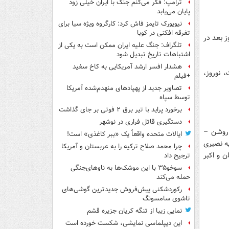
ترامپ: فکر می‌کنم جنگ با ایران خیلی زود
پایان می‌یابد
نیویورک تایمز فاش کرد: کارگروه ویژه سیا برای
تفرقه افکنی در کوبا
ردین، هر شب ساعت ۲۰:۴۰ پخش و روز بعد در
تلگراف: جنگ علیه ایران ممکن است به یکی از
اشتباهات تاریخ تبدیل شود
هشدار افسر ارشد آمریکایی به کاخ سفید
، نوروز،
+فیلم
تصاویر جدید از پهپادهای منهدم‌شده آمریکا
توسط سپاه
برخورد پراید با تیر برق ۲ فوتی بر جای گذاشت
دستگیری قاتل فراری در نوشهر
 روشن –
ایالات متحده واقعاً یک «ببر کاغذی» است!
ه نصیری
چرا محمد صلاح ترکیه را به عربستان و آمریکا
 و اکبر
ترجیح داد
سوخو۳۵ با این موشک‌ها به ناوهای‌جنگی
حمله می‌کند
رکوردشکنی پیش‌فروش جدیدترین گوشی‌های
تاشوی سامسونگ
نمایی زیبا از تنگه کریان جزیره قشم
این دیپلماسی نمایشی، شکست خورده است