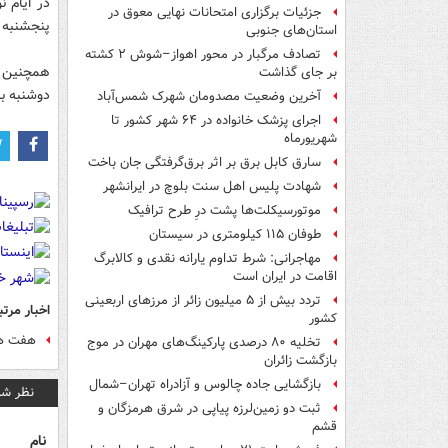
جزئیات برگزاری امتحانات نهایی معوق در
پنجشنبه ساعت ۲۰:۴۰ و تکرار روز بعد ساعات :۴۰
استان‌های جنوبی
تصادف مرگبار در محور اهواز–شوش ۲ کشته
همچنین ف
بر جای گذاشت
دوشنبه با پخش ۱۰ عنوان فیلم کوتاه خارج
آخرین وضعیت مصدومان شهرک شمس‌آباد
اجرای پزشک خانواده در ۶۴ شهر کشور تا
شهریورماه
سارق کابل برق بر اثر برق‌گرفتگی جان باخت
شهادت پلیس اهل سنت بلوچ در ایرانشهر
موتورسیکلت‌ها پشت درِ طرح ترافیک
طوفان ۱۱۵ کیلومتری در سیستان
مهاجرانی: شرط تداوم یارانه نقدی و کالابرگ
اقامت در ایران است
تردد بیش از ۵ میلیون زائر از مرزهای اربعینی
اخبار مرتب
کشور
هفت هن
تخلیه ۸۰ درصدی پارکینگ‌های مهران در موج
بازگشت زائران
بازگشایی جاده چالوس و آزادراه تهران–شمال
نظر شم
ثبت دو زمین‌لرزه پیاپی در شرق هرمزگان و
قشم
نام