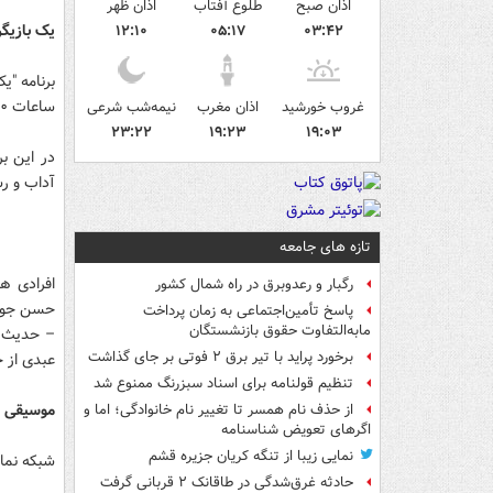
اذان صبح
طلوع آفتاب
اذان ظهر
یک بازیگ
۱۲:۱۰
۰۵:۱۷
۰۳:۴۲
ساعات ۱۰:۴۰ و ۱۴:۴۰ تکرار می‌شود.
غروب خورشید
اذان مغرب
نیمه‌شب شرعی
۲۳:۲۲
۱۹:۲۳
۱۹:۰۳
در این بر
آداب و رس
تازه های جامعه
افرادی ه
رگبار و رعدوبرق در راه شمال کشور
حسن جوهر
پاسخ تأمین‌اجتماعی به زمان پرداخت
مابه‌التفاوت حقوق بازنشستگان
– حدیث ت
برخورد پراید با تیر برق ۲ فوتی بر جای گذاشت
عبدی از ج
تنظیم قولنامه برای اسناد سبزرنگ ممنوع شد
موسیقی ف
از حذف نام همسر تا تغییر نام خانوادگی؛ اما و
اگرهای تعویض شناسنامه
نمایی زیبا از تنگه کریان جزیره قشم
شبکه نمایش در نوروز ۹۲ پخش سری ج
حادثه غرق‌شدگی در طاقانک ۲ قربانی گرفت