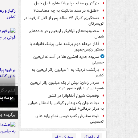
بزرگترین معایب پاوربانک‌های قابل حمل
رگبار و رع
«طلق» در سند مالکیت به چه معناست؟
کشور
دستگیری کارگر ۳۶ ساله پس از قتل کارفرما در
تویسرکان
محدودیت‌های ترافیکی اربعینی در جاده‌های
شمال‌
آغاز مرحله دوم برنامه ملی پزشک‌خانواده با
دستور رئیس‌جمهور
سروده جدید افشین علا در آستانه اربعین
حسینی
بازگشت نزدیک به ۲ میلیون زائر اربعین به
کشور
جای گذا
سردار رادان: بیش از یک میلیون زائر اربعین
همچنان در عراق حضور دارند
فیلم برگزی
وضعیت شیوع آنفلوانزا در کشور
بوسه‌ پ
نجات جان یک زندانی گیلانی با انتقال هوایی
به مرکز درمانی+ فیلم
برگزیده و
ثبت سفارش کتب درسی تمام پایه های
تحصیلی
آپ آهنگ
موزیک شاه