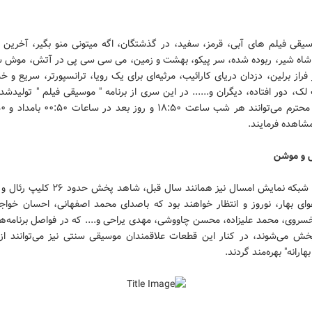
یقی فیلم های آبی، قرمز، سفید، در گذشتگان، اگه میتونی منو بگیر، آخرین ام
شاه شیر، ربوده شده، سر پیکو، بهشت و زمین، می سی سی پی در آتش، موش س
راز برلین، دزدان دریای کارائیب، مرثیه‌ای برای یک رویا، ترانسپورتر، سریع و 
ک، دور افتاده، دیگران و...... در این سری از برنامه " موسیقی فیلم " تولیدش
 مشاهده فرمایند.
ل و موشن
مخاطبین شبکه نمایش امسال نیز همانند سال قبل، شاهد
ای بهار، نوروز و انتظار خواهند بود که باصدای محمد اصفهانی، احسان خواجه
سروی، محمد علیزاده، محسن چاووشی، مهدی یراحی و.... که در فواصل برنامه‌ه
ش می‌شوند، در کنار این قطعات علاقمندان موسیقی سنتی نیز می‌توانند از 
 بهارانه" بهره‌مند گردند.