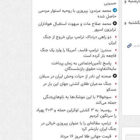
ه، چهارشنبه و
حسینی
محمد مرندی: پیروزی با روحیه استوار مردمی
حاصل شده
کشنبه و
محمد صلاح مات و مبهوت استقبال هواداران
ترابزون اسپور
دو راهی دردناک ترامپ برای خروج از جنگ
ایران
سندرز: ترامپ فاسد، آمریکا را وارد یک جنگ
فاجعه بار کرده است
پاسخ تأمین‌اجتماعی به زمان پرداخت
مابه‌التفاوت حقوق بازنشستگان
صحنه ای نادر از حیات وحش ایران در سبلان
جنگ مدعیان طلای کشتی جهان این بار در
مسکو
سوخو۳۵ با این موشک‌ها به ناوهای‌جنگی
حمله می‌کند
روسیه: به ۳ کشتی اوکراین حمله و ۲۰۳ پهپاد
را سرنگون کردیم
ترامپ مقاله‌ای را با عنوان پیروزی خیالی در
جنگ ایران بازنشر کرد
قیمت جهانی طلا امروز ۱۶ مرداد