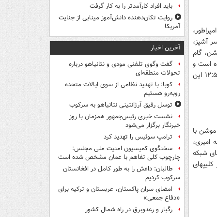
باید افراد کارآمدتر را به کار گرفت
روایت تکان‌دهنده دانش‌آموز مینابی از جنایت
آمریکا
پراطور،
ر آشپز،
آخرین اخبار
خشن، گام
ده است و
گفت وگوی تلفنی مودی و نتانیاهو درباره
تحولات منطقه‌ای
بینندگان محترم می‌توانند هر شب ساعت ۱۸:۵۰ و روز بعد در ساعات ۰۰:۵۰ بامداد و ۱۲:۵۰ این
کوبا: با تهدید نظامی از سوی ایالات متحده
روبه‌رو هستیم
توسل رفیق آرژانتینی نتانیاهو به سرکوب
نشست خبری رئیس‌جمهور همزمان با روز
خبرنگار برگزار می‌شود
 پخش حدود ۲۶ کلیپ رئال و موشن با
ترامپ سوئیس را تهدید کرد
 امیری،
سخنگوی کمیسیون امنیت ملی مجلس:
ای شبکه
چارچوب کلی تفاهم با عمان مشخص شده است
کلیپهای
طالبان: داعش را به طور کامل در افغانستان
سرکوب کردیم
امضای سران پاکستان، عربستان و ترکیه برای
«دفاع جمعی»
رگبار و رعدوبرق در راه شمال کشور