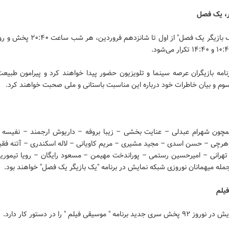
ر، یک فصل
برنامه "یک بازیگر یک فصل" از اول تا شانزدهم فرو
نامه بازیگران عرصه سینما و تلویزیون حضور پیدا خواهند کرد و پیرامون طبیعت
وم و بیان خاطرات خود درباره این مناسبت باستانی و ملی صحبت خواهند کرد.
مچون شهرام عبدلی – عنایت بخشی – زیبا بروفه – داریوش ارجمند – نفیسه
چی – حسن اسدی – مجید مشیری – مریم کاویانی – لاله اسکندری – آتنه فقی
هرانی – امیرحسین رستمی – پوراندخت مهیمن – مسعود رایگان – رویا تیموریان
مله میهمانان نوروزی شبکه نمایش در برنامه "یک بازیگر یک فصل" خواهند بود.
یلم
دید برنامه " موسیقی فیلم " را در دستور کار دارد.