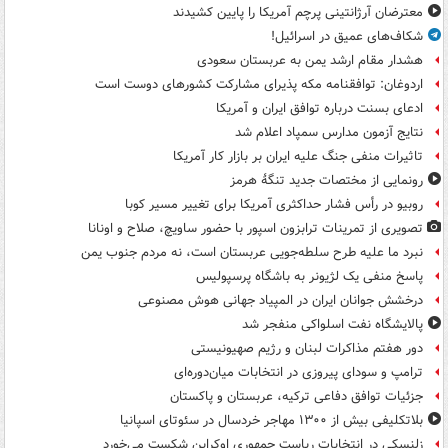
معترضان آرژانتینی پرچم آمریکا را پایین کشیدند
شکاف‌های عمیق در اسرائیل!
هشدار مقام ارشد یمن به عربستان سعودی
اردوغان: توافقنامه مکه پذیرای مشارکت کشورهای دوست است
ادعای بسنت درباره توافق ایران و آمریکا
نتایج آزمون مدارس سمپاد اعلام شد
تاثیرات منفی جنگ علیه ایران بر بازار کار آمریکا
رونمایی از مختصات جدید تنگۀ هرمز
روبیو در رأس فشار حداکثری آمریکا برای تغییر مسیر کوبا
تصویری از تمرینات ترابزون اسپور با حضور ساویچ، صلاح و اونانا
نبرد ما علیه طرح سلطه‌جویی عربستان است، نه مردم جنوب یمن
پاسخ منفی یک لژیونر به باشگاه پرسپولیس
درخشش جوانان ایران در المپیاد جهانی هوش مصنوعی
پالایشگاه نفت اسلواکی منفجر شد
دور هفتم مذاکرات لبنان و رژیم صهیونیستی
ترامپ و سودای پیروزی در انتخابات میان‌دوره‌ای
جزئیات توافق دفاعی ترکیه، عربستان و پاکستان
بلاتکلیفی بیش از ۱۳۰۰ مهاجر خردسال در سئوتای اسپانیا
زلنسکی در انتخابات ریاست جمهوری اوکراین شکست می‌خورد