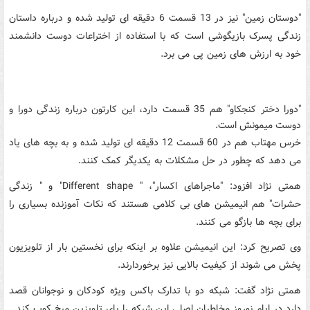
"دوستان زمین" نیز در 13 قسمت 6 دقیقه ای تولید شده و درباره داستان
زندگی پسرک بازیگوشی است که با استفاده از اختراعات دوست دانشمند
خود به ارزش های زمین پی می برد.
"دورا دختر کنجکاو" هم 35 قسمت دارد، این کارتون درباره زندگی دورا و
دوست میمونش است.
خرس مهتاب هم در 60 قسمت 12 دقیقه ای تولید شده و به بچه های یاد
می دهد که چطور در حل مشکلات به یکدیگر کمک کنند.
همتی نژاد افزود: "ماجراهای اکسار"، " Different shape" و " زندگی
حشرات" هم انیمیشن های بی کلامی هستند که نکات آموزنده بسیاری را
برای بچه ها بازگو می کنند.
وی تصریح کرد: این انیمیشن علاوه بر اینکه برای نخستین بار از تلویزیون
پخش می شوند از کیفیت بالایی نیز برخوردارند.
همتی نژاد گفت: شبکه دو با تدارک باکس ویژه کودکان و نوجوانان قصد
دارد در ایام نوروز مخاطبان اصلی این شبکه را پای تلویزین میخ کوب کند.