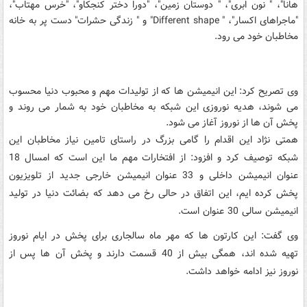
هانا"، " نون ابری"، " دوستان زمین"، "دورا دختر کنجکاو"، "خرس مهتاب"،
"ماجراهای اکسار"، " Different shape" و " زندگی حشرات" دست پر به خانه
مخاطبان خود می رود.
وی تصریح کرد: این انیمیشن ها که از تولیدات مهم و محبوب دنیا محسوب
می شوند، هدیه نوروزی این شبکه به مخاطبان خود به شمار می روند و
پخش آن ها از نوروز آغاز می شود.
همتی نژاد این اقدام را گامی بزرگ در راستای تامین نیاز مخاطبان این
شبکه توصیف کرد و افزود: از افتخارات مهم ما این است که امسال 18
عنوان انیمیشن داخلی و 33 عنوان انیمیشن خارجی جدید از تلویزیون
پخش کرده ایم، این اتفاق در حالی رخ می دهد که بضائت دنیا در تولید
انیمیشن سالی 30 عنوان است.
وی گفت: این کارتون ها که مهر ماه سالجاری برای پخش در ایام نوروز
تهیه شده اند، همگی بیش از 40 قسمت دارند و پخش آن ها پس از
نوروز نیز ادامه خواهد داشت.