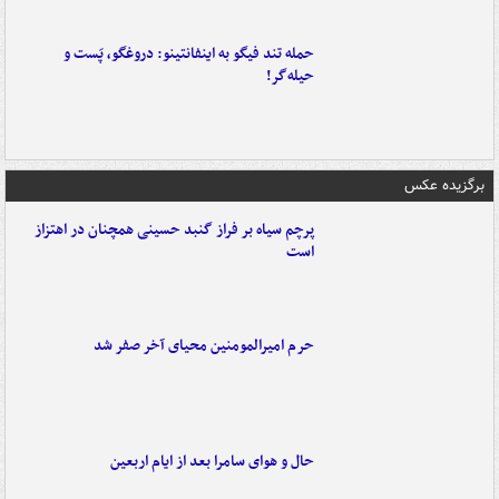
حمله تند فیگو به اینفانتینو: دروغگو، پَست‌ و
حیله‌گر!
برگزیده عکس
پرچم سیاه بر فراز گنبد حسینی همچنان در اهتزاز
است
حرم امیرالمومنین محیای آخر صفر شد
حال و هوای سامرا بعد از ایام اربعین