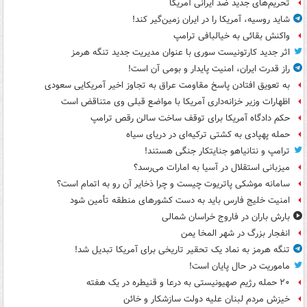
تحریم‌های جدید ضد ایرانی آمریکا
شاید روسیه، آمریکا را در ایران زمین‌گیر کند!
واکنش بقائی به خیالبافی ترامپ
اثر جدید کارتونیست سوری با عنوان مدیریت جدید تنگه هرمز
راز قدرت ایران، امنیت پایدار و بومی آن است!
به تعویق افتادن پاسخ مقاومت عراق به تجاوز اخیر آمریکایی سعودی
اظهارات وزیر خزانه‌داری آمریکا با مواضع قبلی وی متناقض است
حکم دادگاه آمریکا برای توقف ساخت سالن رقص ترامپ
حمله پهپادی به کشتی ترکیه‌ای در دریای سیاه
ترامپ و نتانیاهو جنایتکار جنگی هستند!
میزبانی استقلال در آسیا به امارات می‌رسد؟
سامانه موشکی پاتریوت چیست و چرا ذخایر آن رو به اتمام است؟
امنیت خلیج فارس باید به دست کشورهای منطقه تأمین شود
بارش باران در فاروج خراسان شمالی
انفجار بزرگ در شهر المخا یمن
تنگه هرمز به نماد یک تحقیر تاریخی برای آمریکا تبدیل شد!
ماموریت در حال پایان است!
۲۰ حمله رژیم صهیونیستی به درعا و قنیطره در یک هفته
خیزش مردم لبنان علیه دولت سازشکار و خائن