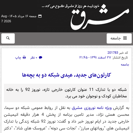
جمعه ۱۶ مرداد ۱۴۰۵ -
Aug
7 2026
جامعه
کد خبر
201783
تاریخ انتشار:
۲۷ اسفند ۱۳۹۱ - ۲۱:۴۵
۰ نظر
چاپ
جامعه
کارتون‌های جدید، عیدی شبکه دو به بچه‌ها
شبکه دو با تدارک 11 عنوان کارتون خارجی تازه، نوروز 92 را به خانه
مخاطبان کودک و نوجوان خود می برد.
به گزارش
ویژه نامه نوروزی مشرق
به نقل از روابط عمومی شبکه دو سیما،
محسن همتی نژاد، مدیر تامین برنامه از پخش 4 هزار دقیقه انیمیشن
خارجی جدید در ایام نوروز خبر داد و گفت: نوروز 92 شبکه زندگی با تدارک
انیمیشن های "روباتهای مبارز"، "نجات سی دونه"، "عروسک های شاد"، "دکتر