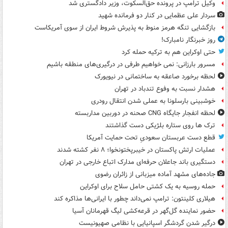
وکیل ترامپ در پرونده حق‌السکوت، وزیر دادگستری شد
سردار علی عظمایی در کنار دو فرمانده شهید
بازگشایی تنگه هرمز منوط به پذیرش شروط ایران از سوی آمریکاست
روز خبرنگار نامبارک!
حتی اوکراین هم به ترکیه حمله کرد
مسرور بارزانی: نمی خواهیم طرفی در درگیری‌های منطقه باشیم
لحظه برخورد صاعقه به ساختمانی در نیویورک
هشدار نسبت به وفوع تندباد در تهران
خوشبینی بارسلونا به عملی شدن انتقال رودری
لحظه انفجار جایگاه CNG صحنه در دوربین مداربسته
ترک ها روی ستاره بلژیکی دست گذاشتند
قطع دست عربستان سعودیِ تحت حمایت آمریکا
عملیات ارتش پاکستان در خیبرپختونخوا؛ ۸ نفر کشته شدند
دستگیری باند جاعلان حرفه‌ای مدارک اتباع خارجی در تهران
جاده‌های مشهد آماده میزبانی از زائران رضوی
حمله روسیه به یک کشتی حامل سلاح برای اوکراین
هیلاری کلینتون: ترامپ نمی‌داند چطور با ایرانی‌ها مذاکره کند
حضور نماینده گل‌گهر در قرعه‌کشی لیگ قهرمانان آسیا
درگیر شدن گردشگر اسپانیایی با نظامی صهیونیست