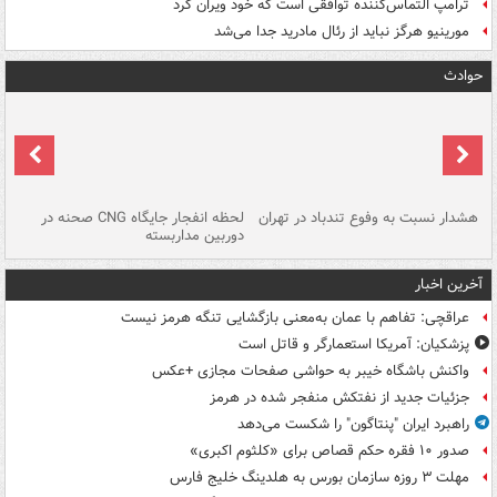
ترامپ التماس‌کننده توافقی است که خود ویران کرد
مورینیو هرگز نباید از رئال مادرید جدا می‌شد
حوادث
ای
هشدار نسبت به وفوع تندباد در تهران
لحظه انفجار جایگاه CNG صحنه در
دس
دوربین مداربسته
ات
آخرین اخبار
عراقچی: تفاهم با عمان به‌معنی بازگشایی تنگه هرمز نیست
پزشکیان: آمریکا استعمارگر و قاتل است
واکنش باشگاه خیبر به حواشی صفحات مجازی +عکس
جزئیات جدید از نفتکش منفجر شده در هرمز
راهبرد ایران "پنتاگون" را شکست می‌دهد
صدور ۱۰ فقره حکم قصاص برای «کلثوم اکبری»
مهلت ۳ روزه سازمان بورس به هلدینگ خلیج فارس