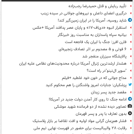
تأیید ربایش و قتل حمیدرضا رجب‌زاده
درگیری اعضای داعش و نیروهای جولانی در سیده زینب
شاید روسیه، آمریکا را در ایران زمین‌گیر کند!
استقرار انبوه «دی‌اف‑۱۷» و پایان عصر پدافند آمریکا +عکس
بیانیه سپاه پاسداران به مناسبت روز خبرنگار
فارن افرز: جنگ با ایران یک فاجعه است
۶ فوتی و ۵ مصدوم بر اثر تصادف زنجیره‌ای
پالایشگاه سیزران منفجر شد
هشدار ارشدترین ژنرال آمریکا درباره محدودیت‌های نظامی علیه ایران
"سوپر ال‌نینو"در راه است؟
مداح جوانی که در خون خود غلطید +فیلم
پزشکیان: جنایات امروز واشنگتن را هم محکوم کنید
مقصد جدید پسر زیدان
ادامه جنگ تا روی کار آمدن دولت جدید در آمریکا!
تصاویر دیده‌ نشده از دو فرمانده شهید موشکی
بدون تعارف با پدر و پسر قهرمان
فشار هم‌زمان گرانی مواد اولیه و افت تقاضا بر بازار پلاستیک
رقابت ۲۸ والیبالیست برای حضور در فهرست نهایی تیم ملی