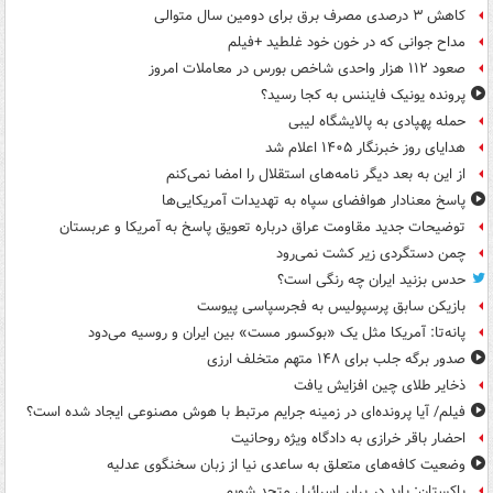
کاهش ۳ درصدی مصرف برق برای دومین سال متوالی
مداح جوانی که در خون خود غلطید +فیلم
صعود ۱۱۲ هزار واحدی شاخص بورس در معاملات امروز
پرونده یونیک فایننس به کجا رسید؟
حمله پهپادی به پالایشگاه لیبی
هدایای روز خبرنگار ۱۴۰۵ اعلام شد
از این به بعد دیگر نامه‌های استقلال را امضا نمی‌کنم
پاسخ معنادار هوافضای سپاه به تهدیدات آمریکایی‌ها
توضیحات جدید مقاومت عراق درباره تعویق پاسخ به آمریکا و عربستان
چمن دستگردی زیر کشت نمی‌رود
حدس بزنید ایران چه رنگی است؟
بازیکن سابق پرسپولیس به فجرسپاسی پیوست
پانه‌تا: آمریکا مثل یک «بوکسور مست» بین ایران و روسیه می‌دود
صدور برگه جلب برای ۱۴۸ متهم متخلف ارزی
ذخایر طلای چین افزایش یافت
فیلم/ آیا پرونده‌ای در زمینه جرایم مرتبط با هوش مصنوعی ایجاد شده است؟
احضار باقر خرازی به دادگاه ویژه روحانیت
وضعیت کافه‌های متعلق به ساعدی نیا از زبان سخنگوی عدلیه
پاکستان: باید در برابر اسرائیل متحد شویم