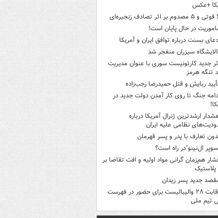
یکا +عکس
ثر تصادف زنجیره‌ای
اموریت در حال پایان است!
دعای بسنت درباره توافق ایران و آمریکا
الایشگاه سیزران منفجر شد
ثر جدید کارتونیست سوری با عنوان مدیریت
 تنگه هرمز
أیید ربایش و قتل حمیدرضا رجب‌زاده
دامه جنگ تا روی کار آمدن دولت جدید در
کا!
شدار ارشدترین ژنرال آمریکا درباره
دیت‌های نظامی علیه ایران
دون تعارف با پدر و پسر قهرمان
سوپر ال‌نینو"در راه است؟
شار هم‌زمان گرانی مواد اولیه و افت تقاضا بر
ر پلاستیک
قصد جدید پسر زیدان
رقابت ۲۸ والیبالیست برای حضور در فهرست
ی تیم ملی