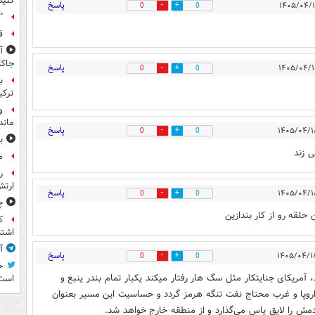
کنید
پاسخ
0
0
"
ق
جاکا
پاسخ
0
0
ب
ترکی
و
ماند
پاسخ
0
0
ب
ی زند
م
ر
ارتش
پاسخ
0
0
چ
لقه رو از کار بندازین
ک
اشتب
آ
پاسخ
0
0
خ
 آمریکای جنایتکار مثل سگ هار رفتار میکند یکبار تمام بندر ینبع و
است
روپا و غرب محتاج نفت تنگه هرمز گردد و حساسیت این مسیر بعنوان
 دمش را لایق پاس می‌گذارد و از منطقه خارج خواهد شد.