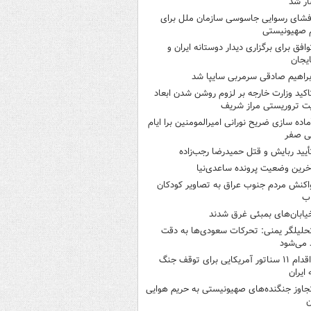
ر شد
فشای رسوایی جاسوسی سازمان ملل برای
 صهیونیستی
وافق برای برگزاری دیدار دوستانه ایران و
ایجان
براهیم صادقی سرمربی سایپا شد
اکید وزارت خارجه بر لزوم روشن شدن ابعاد
ت تروریستی مراز شریف
ماده سازی ضریح نورانی امیرالمومنین برا ایام
نی صفر
أیید ربایش و قتل حمیدرضا رجب‌زاده
خرین وضعیت پرونده ساعدی‌نیا
اکنش مردم جنوب عراق به تصاویر کودکان
اب
یابان‌های بمبئی غرق شدند
حلیلگر یمنی: تحرکات سعودی‌ها به دقت
می‌شود
اقدام ۱۱ سناتور آمریکایی برای توقف جنگ
 ایران
جاوز جنگنده‌های صهیونیستی به حریم هوایی
ن