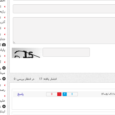
احضا
ا
رژیم
ت
آذرب
ا
ت
جنای
آ
پایا
ت
آ
و
مین
خ
انتشار یافته: 17
در انتظار بررسی: 0
ت
رصد 
پاسخ
0
0
علیه
ت
لبنا