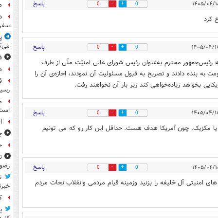
پاسخ
ص
0
0
د
 کرد
سفر 
پ
می‌ک
پاسخ
0
0
ف
ه رئیس‌جمهور محترم به‌عنوان رئیس شورای عالی امنیّت ملّی از طرف
ه
ت به بنده دادند و تصریح به قبول مسئولیت آن نمودند، اجازه‌ی آن را
کایی بخواهد زیاده‌خواهی کند زیر بار آن نخواهند رفت.
رسید
م
است
پاسخ
0
0
ا
ا و یا مکزیک. چون آمریکا هدف هست. حداقل این کار رو که می تونیم
ج
حوا
ن
رضو
پاسخ
0
0
ت
و های امنیتی آل خلیفه را بزنید وزمینه قیام مردمی وانقلاب نجات مردم
خبرن
کا
پ