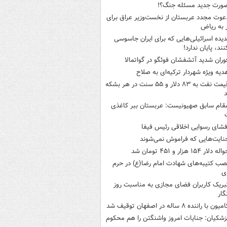
ورت جدید مسئله جنگ؟!
عوت مجدد عربستان از نخست‌وزیر عراق برای
به ریاض
دیده اسرائیلی‌هایی که برای ایران جاسوسی
نند، پایان ندارد!
وران شدید آتشفشان فوئگو در گواتمالا
دیه ویژه شهردار ترکیه‌ای به صلاح
قیمت نفت به ۸۳ دلار و ۵۵ سنت در هر بشکه
قام سابق صهیونیست: عربستان ببر کاغذی
فشای رسوایی اخلاقی رئیس فیفا
نایت‌هایی که فراموش نمی‌شوند
له دلار ۱۵۴ هزار و ۴۵۱ تومان شد
صب کتیبه‌های شهادت امام رضا(ع) در حرم
ی
بریک کاربران فضای مجازی به مناسبت روز
گار
میون با راننده ۸ ساله در اصفهان توقیف شد
زشکیان: جنایات امروز واشنگتن را هم محکوم