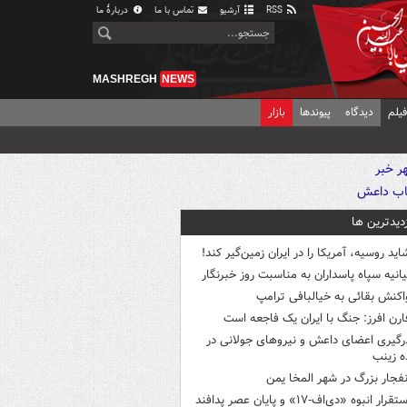
RSS
آرشیو
تماس با ما
دربارهٔ ما
MASHREGH
NEWS
یلم
دیدگاه
پیوندها
بازار
زدیدترین ها
اید روسیه، آمریکا را در ایران زمین‌گیر کند!
یانیه سپاه پاسداران به مناسبت روز خبرنگار
اکنش بقائی به خیالبافی ترامپ
ارن افرز: جنگ با ایران یک فاجعه است
رگیری اعضای داعش و نیروهای جولانی در
 زینب
نفجار بزرگ در شهر المخا یمن
استقرار انبوه «دی‌اف‑۱۷» و پایان عصر پدافند