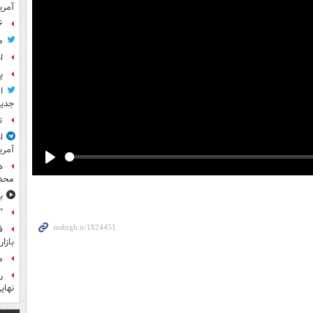
آمر
۶ فوتی و ۵ مصدوم بر ا
م
ا
پ
ا
جدید
ت
ا
آمری
ه
Play
محدو
ب
"
ف
بازا
م
نهای