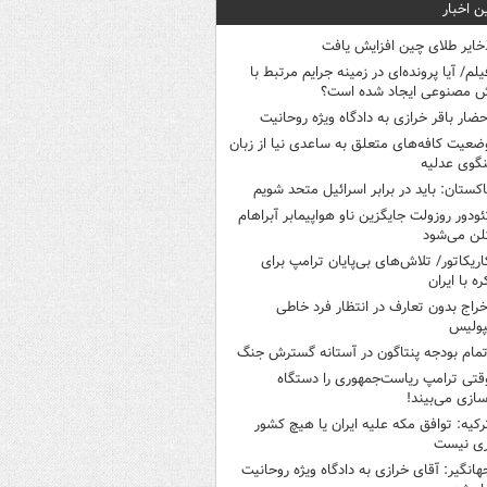
ن اخبار
خایر طلای چین افزایش یافت
یلم/ آیا پرونده‌ای در زمینه جرایم مرتبط با
 مصنوعی ایجاد شده است؟
حضار باقر خرازی به دادگاه ویژه روحانیت
ضعیت کافه‌های متعلق به ساعدی نیا از زبان
گوی عدلیه
اکستان: باید در برابر اسرائیل متحد شویم
ئودور روزولت جایگزین ناو هواپیمابر آبراهام
لن می‌شود
اریکاتور/ تلاش‌های بی‌پایان ترامپ برای
ره با ایران
خراج بدون تعارف در انتظار فرد خاطی
پولیس
تمام بودجه پنتاگون در آستانه گسترش جنگ
قتی ترامپ ریاست‌جمهوری را دستگاه
سازی می‌بیند!
رکیه: توافق مکه علیه ایران یا هیچ کشور
ری نیست
هانگیر: آقای خرازی به دادگاه ویژه روحانیت