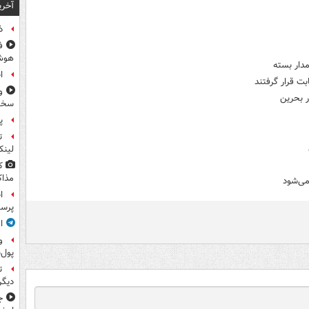
آخری
ذ
ف
هوش
دار بسته
ا
ت قرار گرفتند
و
ر بحرین
سخن
پ
ت
لینک
ک
مذاک
می‌شود
ا
پرس
ا
و
پول‌
ت
دیگ
ج