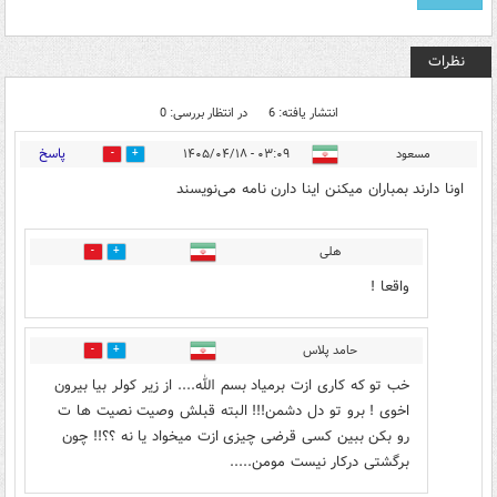
نظرات
انتشار یافته: 6
در انتظار بررسی: 0
پاسخ
مسعود
۰۳:۰۹ - ۱۴۰۵/۰۴/۱۸
0
3
اونا دارند بمباران میکنن اینا دارن نامه می‌نویسند
هلی
0
0
واقعا !
حامد پلاس
0
0
خب تو که کاری ازت برمیاد بسم الله.... از زیر کولر بیا بیرون
اخوی ! برو تو دل دشمن!!! البته قبلش وصیت نصیت ها ت
رو بکن ببین کسی قرضی چیزی ازت میخواد یا نه ؟؟!! چون
برگشتی درکار نیست مومن.....