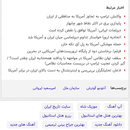
اخبار مرتبط
واکنش ترامپ به تجاوز آمریکا به مناطقی از ایران
پایداری برق در اکثر نقاط شهر چابهار
دیپلمات ایرانی: آمریکا توافق را نقض کرده است
اتحادیه اروپا خواستار تداوم دیپلماسی میان ایران و آمریکا شد
حمله موشکی آمریکا به پل آق تکه خان
فیلم/ برخاستن دود از پایگاه تروریست‌های آمریکایی در بحرین
سقف توان نظامی آمریکا در مواجهه با پدافند همه‌جانبه ایران چقدر است؟ /
گیر کردن عجیب ترامپ در بن‌بست محاسبات نظامی!
اذعان تحلیلگران بی‌بی‌سی و اینترنشنال به دست بالای ایران در برابر آمریکا
برچسب‌ها
آنتونیو گوترش
سازمان ملل
امیرسعید ایروانی
آپ آهنگ
موزیک شاه
سایت تاریخ ایران
بهترین هتل های استانبول
رزرو هتل استانبول
دانلود آهنگ جدید
بهترین جراح بینی ترمیمی
آهنگ های جدید