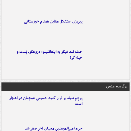
پیروزی استقلال مقابل همنام خوزستانی
حمله تند فیگو به اینفانتینو: دروغگو، پَست‌ و
حیله‌گر!
برگزیده عکس
پرچم سیاه بر فراز گنبد حسینی همچنان در اهتزاز
است
حرم امیرالمومنین محیای آخر صفر شد