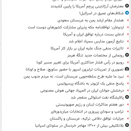
معترضان آرژانتینی پرچم آمریکا را پایین کشیدند
شکاف‌های عمیق در اسرائیل!
هشدار مقام ارشد یمن به عربستان سعودی
اردوغان: توافقنامه مکه پذیرای مشارکت کشورهای دوست است
ادعای بسنت درباره توافق ایران و آمریکا
نتایج آزمون مدارس سمپاد اعلام شد
تاثیرات منفی جنگ علیه ایران بر بازار کار آمریکا
رونمایی از مختصات جدید تنگۀ هرمز
روبیو در رأس فشار حداکثری آمریکا برای تغییر مسیر کوبا
تصویری از تمرینات ترابزون اسپور با حضور ساویچ، صلاح و اونانا
نبرد ما علیه طرح سلطه‌جویی عربستان است، نه مردم جنوب یمن
پاسخ منفی یک لژیونر به باشگاه پرسپولیس
درخشش جوانان ایران در المپیاد جهانی هوش مصنوعی
پالایشگاه نفت اسلواکی منفجر شد
دور هفتم مذاکرات لبنان و رژیم صهیونیستی
ترامپ و سودای پیروزی در انتخابات میان‌دوره‌ای
جزئیات توافق دفاعی ترکیه، عربستان و پاکستان
بلاتکلیفی بیش از ۱۳۰۰ مهاجر خردسال در سئوتای اسپانیا