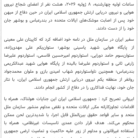
ساعات اولیه چهارشنبه، ۸ ژوئیه ۲۰۲۶، هشت نفر از اعضای شجاع نیروی
هوایی و نیروی دریایی ارتش جمهوری اسلامی ایران در حین دفاع از میهن
خود پس از اصابت موشک‌های ایالات متحده در بندرعباس و بوشهر جان
خود را از دست دادند.
سفیر ایران در سازمان ملل در نامه خود اضافه کرد که کاپیتان علی معینی
از پایگاه هوایی شهید یاسینی بوشهر؛ ستوان‌یکم علی مهدی‌زاده،
ستوان‌سوم حامد دورایی، استواردوم امیرحسین قاسمی، استواردوم علیرضا
زارعی ثانی و استواردوم علیرضا بالیده از پایگاه هوایی شهید عبدالکریمی
بندرعباس؛ همچنین ناواستواردوم شهاب امیدی بازی و ملوان محمدجواد
روانفر از منطقه یکم نیروی دریایی ارتش جمهوری اسلامی ایران، با نثار
جان خود، نهایت فداکاری را در دفاع از کشور انجام دادند.
ایروانی تصریح کرد : جمهوری اسلامی ایران این جنایات هولناک، همراه با
اقدامات تجاوزکارانه مکرر ایالات متحده و نقض مداوم منشور سازمان ملل
متحد و سایر قواعد حقوق بین‌الملل قابل اجرا، با شدیدترین لحن ممکن
محکوم می‌کند. هدف قرار دادن عمدی تاسیسات غیرنظامی، همراه با
استفاده غیرقانونی و مداوم از زور علیه حاکمیت و تمامیت ارضی جمهوری