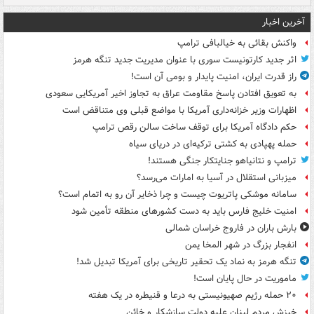
آخرین اخبار
واکنش بقائی به خیالبافی ترامپ
اثر جدید کارتونیست سوری با عنوان مدیریت جدید تنگه هرمز
راز قدرت ایران، امنیت پایدار و بومی آن است!
به تعویق افتادن پاسخ مقاومت عراق به تجاوز اخیر آمریکایی سعودی
اظهارات وزیر خزانه‌داری آمریکا با مواضع قبلی وی متناقض است
حکم دادگاه آمریکا برای توقف ساخت سالن رقص ترامپ
حمله پهپادی به کشتی ترکیه‌ای در دریای سیاه
ترامپ و نتانیاهو جنایتکار جنگی هستند!
میزبانی استقلال در آسیا به امارات می‌رسد؟
سامانه موشکی پاتریوت چیست و چرا ذخایر آن رو به اتمام است؟
امنیت خلیج فارس باید به دست کشورهای منطقه تأمین شود
بارش باران در فاروج خراسان شمالی
انفجار بزرگ در شهر المخا یمن
تنگه هرمز به نماد یک تحقیر تاریخی برای آمریکا تبدیل شد!
ماموریت در حال پایان است!
۲۰ حمله رژیم صهیونیستی به درعا و قنیطره در یک هفته
خیزش مردم لبنان علیه دولت سازشکار و خائن