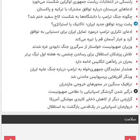
زلنسکی در انتخابات ریاست جمهوری اوکراین شکست می‌خورد
ادعاهای عربستان درباره توافق مشترک با ترکیه و پاکستان
چگونه جنگ ترامپ با دانشگاه‌ها به شکست کاخ سفید ختم شد؟
پشت پرده توافق جدید ایران؛ تاکتیک یا استراتژی؟
ادعای تکراری ترامپ درمورد تمایل ایران برای دستیابی به توافق
گرد و غبار آسمان قم را تیره می‌کند
وزیران صهیونیست خواستار از سرگیری جنگ نابودی غزه شدند
تلاش پزشکان استقلال برای رساندن چشمی به هفته اول لیگ برتر
بحران در راه‌آهن انگلیس ادامه دارد
هشدار نمایندگان جمهوری‌خواه به ترامپ درباره جنگ علیه ایران
وینگر آفریقایی پرسپولیس ماندنی شد
ترافیک سنگین در محورهای خروجی مازندران
درگیر شدن گردشگر اسپانیایی با نظامی صهیونیست
گزارشی دیگر از کاهش ذخایر کلیدی موشکی آمریکا
دروازه‌بان اسپانیایی در یک‌قدمی بازگشت به استقلال
سلامت
ت