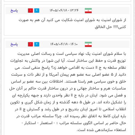
پاسخ
۱۳:۲۴ - ۱۴۰۵/۰۴/۱۸
0
0
از شورای امنیت به شورای امنیت شکایت می کنید آن هم به صورت
کتبی!!!! حل الخالق
پاسخ
۱۴:۱۰ - ۱۴۰۵/۰۴/۱۸
0
0
با سلام شورای امنیت یک نهاد سیاسی است و رسالت اصلی مدیریت
توزیع قدرت و حفظ این ساختار است. آیا این شورا در واکنش به تجاوزات
نظام سلطه به ج اا دست به اقدامی خواهد زد؟ پاسخ منفی است. می
دانید از ۵ عضو اصلی سه عضو هم پیمان آمریکا و از نظر ذات و سرشت
خلق و خوی سیاسی هم راستا هستند. اختلافات بین سه عضو بر اساس
مناسبات هرم و ساختار جهانی و در درون ساختار قدرت حاکم بر آنان حل
و فصل می شود. اینان در باره ج اا نظر واحدی دارند و جبهه یکپارچه ای
را تشکیل داده اند. در طول ۵ دهه گذشته و از زمان شکل گیری و تکوین
انقلاب اسلامی تا امروز اینان بتدریج و در طول رشد و گسترش چ اا در
باره ایران کاملا به اتفاق نظر رسیده اند. چرا؟ سلسله مراتب قدرت در
حال حاضر بر اساس الگوی سلسله مراتب ؛ - استعمار - استکبار -
استعلاء سازماندهی شده است.