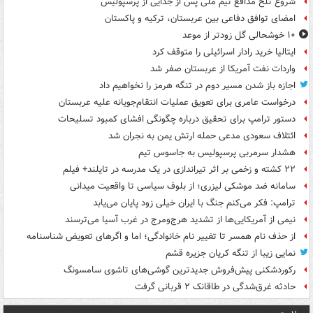
شروع تلخ مدافع تیم ملی پس از جدایی از پرسپولیس
امضای توافق دفاعی بین عربستان، ترکیه و پاکستان
۱۰ خوشحالی گل زودتر از موعد
ایتالیا خرید رادار اسرائیلی را متوقف کرد
واردات نفت آمریکا از عربستان صفر شد
اجازه باز شدن مسیر دوم در تنگه هرمز را نخواهیم داد
درخواست عامری برای تعویق عملیات انتقام‌جویانه علیه عربستان
دستور ترامپ برای تحقیق درباره چگونگی افشای کمبود تسلیحات
ائتلاف سعودی مدعی حمله ارتش یمن به نجران شد
هشدار سرمربی پرسپولیس به جاسوس تیم
۲۲ کشته و زخمی بر اثر تیراندازی در یک مدرسه در تایلند+ فیلم
سامانه ضد موشکی لیزری؛ از بلوف سیاسی تا واقعیت میدانی
ترامپ: فکر می‌کنم جنگ با ایران خیلی زود پایان می‌یابد
نیمی از آمریکایی‌ها از تشدید هرج‌ومرج در غرب آسیا می‌ترسند
از حذف نام همسر تا تغییر نام خانوادگی؛ اما و اگرهای تعویض شناسنامه
نمایی زیبا از تنگه کریان جزیره قشم
رکوردشکنی پیش‌فروش جدیدترین گوشی‌های تاشوی سامسونگ
حادثه غرق‌شدگی در طاقانک ۲ قربانی گرفت