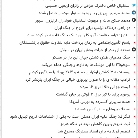
استقبال خاص دخترک عراقی از زائران اربعین حسینی
محمد مرندی: پیروزی با روحیه استوار مردمی حاصل شده
محمد صلاح مات و مبهوت استقبال هواداران ترابزون اسپور
دو راهی دردناک ترامپ برای خروج از جنگ ایران
سندرز: ترامپ فاسد، آمریکا را وارد یک جنگ فاجعه بار کرده است
پاسخ تأمین‌اجتماعی به زمان پرداخت مابه‌التفاوت حقوق بازنشستگان
صحنه ای نادر از حیات وحش ایران در سبلان
جنگ مدعیان طلای کشتی جهان این بار در مسکو
سوخو۳۵ با این موشک‌ها به ناوهای‌جنگی حمله می‌کند
روسیه: به ۳ کشتی اوکراین حمله و ۲۰۳ پهپاد را سرنگون کردیم
ترامپ مقاله‌ای را با عنوان پیروزی خیالی در جنگ ایران بازنشر کرد
قیمت جهانی طلا امروز ۱۶ مرداد
برخورد پراید با تیر برق ۲ فوتی بر جای گذاشت
حمله سایبری گسترده به بورس آمریکا
صنعا: نیروهای ما در کمین‌ هستند
تلگراف: جنگ علیه ایران ممکن است به یکی از اشتباهات تاریخ تبدیل شود
ثبت تاریخی‌ترین کاهش تردد در تنگه هرمز
تنظیم قولنامه برای اسناد سبزرنگ ممنوع شد