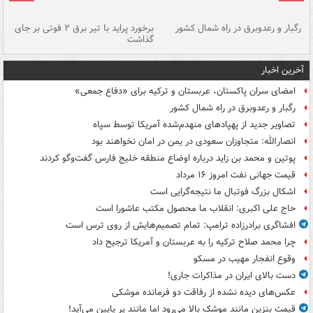
رگبار و رعدوبرق در راه شمال کشور
برخورد پراید با تیر برق ۲ فوتی بر جای
گذاشت
گر
آخرین اخبار
امضای سران پاکستان، عربستان و ترکیه برای «دفاع جمعی»
رگبار و رعدوبرق در راه شمال کشور
تصاویر جدید از پهپادهای منهدم‌شده آمریکا توسط سپاه
انصارالله: متجاوزان سعودی در یمن در امان نخواهند بود
پوتین و محمد بن زاید درباره اوضاع منطقه خلیج فارس گفت‌وگو کردند
قیمت جهانی نفت امروز ۱۶ مرداد
اشکال بزرگ فوتبال ما نتیجه‌گرایی است
حاج علی اکبری: انقلاب ما محصول مکتب عاشورا است
افشاگری برادرزاده ترامپ: تمام تصمیم‌هایش از روی ترس است
چرا محمد صلاح ترکیه را به عربستان و آمریکا ترجیح داد
وقوع انفجار مهیب در مسکو
دست بالای ایران در مذاکرات جاری!
عکس‌های دیده نشده از رفاقت دو فرمانده‌ موشکی
قیمت بنزین مانند موشک بالا می‌رود اما مانند پر پایین می‌آید!