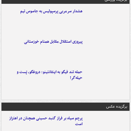
هشدار سرمربی پرسپولیس به جاسوس تیم
پیروزی استقلال مقابل همنام خوزستانی
حمله تند فیگو به اینفانتینو: دروغگو، پَست‌ و
حیله‌گر!
برگزیده عکس
پرچم سیاه بر فراز گنبد حسینی همچنان در اهتزاز
است