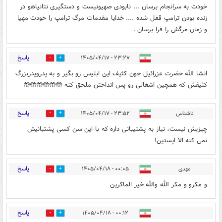
خودت به سرانجام برسان ... نابودی صهیونیست و دستگیری نتانیاهو در
زنده بودن ترامپ قفل شده .... خدایا مقدمات مرگ ترامپ را خودت مهیا
و زمان مرگش را فرا برسان .
پاسخ
۲۳:۲۷ - ۱۴۰۵/۰۴/۱۷
0
3
انشا الله حضرت عزرائیل جون کثیف این ابلیس رو بگیر و به پدروپدربزرگ
کثیفش که همچین اشغالی رو پس انداختن ملحق کنه 🤲🤲🤲🤲🤲🤲
پاسخ
ناشناس
۲۳:۵۲ - ۱۴۰۵/۰۴/۱۷
0
1
چیزیش نیست، نیاز به پشتیبانی داره که با این سن کسی پشتبانیش
نمی کنه الا اپستین!
پاسخ
مهدی
۰۰:۰۵ - ۱۴۰۵/۰۴/۱۸
0
10
و مکرو و مکر الله والله خیر الماکرین
پاسخ
۰۰:۱۲ - ۱۴۰۵/۰۴/۱۸
1
0