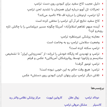
دلیل عجیب کاخ سفید برای کبودی روی دست ترامپ
تحرکات تل آویو درباره ایران همزمان با تشدید لحن ترامپ
آیا ترامپ، اردوغان را درباره اف ۳۵ ناامید می‌کند؟
کاخ سفید نتایج ام.آر.آی ترامپ را مخفی کرده است
آینده مبهم تفاهم اسلام‌آباد؛ آمریکا چگونه مسیر دیپلماسی را با چالش تازه
روبه‌رو کرد؟
معاینه پزشکی غیرمتظره ترامپ
وضعیت سلامتی ترامپ رو به وخامت است
ترامپ سکته کرده است؟
ترامپ و تهدیدی که پایگاه خودش را لرزاند؛ از "تمدن‌زدایی ایران" تا تشخیص
سادیسم و پارانویا توسط روانپزشکان آمریکایی+ عکس و فیلم
ترامپ تومور گرفت!
ترامپ: هیچ وقت حالم به این خوبی نبوده است!
تلاش دیگر ترامپ برای پنهان کردن کبودی روی دستش+ عکس
برچسب‌ها
دونالد ترامپ
زوال عقل
کارولین لیویت
مرکز پزشکی نظامی والتر رید
کانسیلر
مشکل عروقی ترامپ