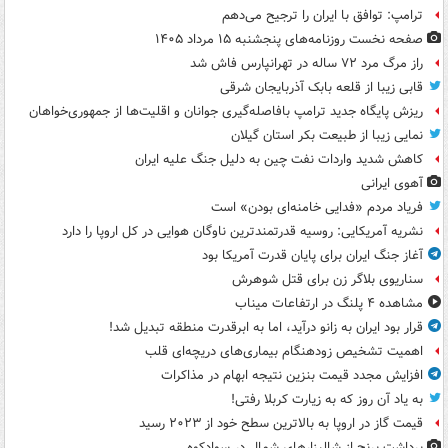
ترامپ: توافق با ایران را ترجیح می‌دهم
صفحه نخست روزنامه‌های پنجشنبه ۱۵ مرداد ۱۴۰۵
راز مرگ مرد ۷۲ ساله در تهرانپارس فاش شد
قابی زیبا از قلعه بابک آذربایجان شرقی
ریزش پایگاه جدید ترامپ بافاصله‌گیری جوانان و اقلیت‌ها از جمهوری‌خواهان
نمایی زیبا از طبیعت بکر استان گیلان
کاهش شدید واردات نفت چین به دلیل جنگ علیه ایران
آهوی ایرانی
فریاد مردم «فدایی خامنه‌ای بودن» است
نشریه آمریکایی: روسیه قدرتمندترین ناوگان هوایی در کل اروپا را دارد
آغاز جنگ ایران برای پایان قدرت آمریکا بود
سناریوی بلاگر زن برای قتل شوهرش
مشاهده ۴ پلنگ در ارتفاعات میناب
قرار بود ایران به زانو درآید، اما به ابرقدرت منطقه تبدیل شد!
اهمیت تشخیص زودهنگام بیماری‌های دریچه‌ای قلب
افزایش مجدد قیمت بنزین نتیجه ابهام در مذاکرات
به یاد آن روز که به زیارت کربلا رفتی!
قیمت گاز در اروپا به بالاترین سطح خود از ۲۰۲۳ رسید
برداشت برنج از شالیزارهای شمال در سوادکوه