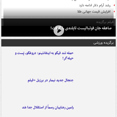
رشد آرام دلار ادامه دارد
افزایش قیمت جهانی طلا
فیلم برگزیده
صاعقه جان فوتبالیست تایلندی را گرفت!
برگزیده ورزشی
حمله تند فیگو به اینفانتینو: دروغگو، پَست‌ و
حیله‌گر!
جنجال جدید نیمار در برزیل +فیلم
رامین رضاییان رسماً از استقلال جدا شد