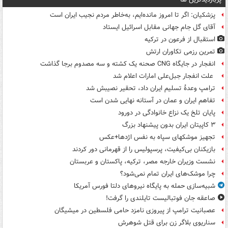
پزشکیان: اگر تا امروز مانده‌ایم، به‌خاطر مردم نجیب ایران است
آقای گل جام جهانی مقابل اسرائیل ایستاد
استقبال از فرعون در ترکیه
تمرین رزمی تکاوران ارتش
انفجار در جایگاه CNG صحنه یک کشته و سه مصدوم برجا گذاشت
علت انفجار جبل‌علی امارات اعلام شد
ترامپ وعدۀ تسلیم ایران داد، تحقیر نصیبش شد
تفاهم ایران و عمان در آستانه نهایی شدن است
پایان تلخ یک نزاع خانوادگی در دورود
۳ کاپیتان ایران بدون پیشنهاد بزرگ
تجهیز موشکهای سپاه به نفس اژدها+عکس
بازیکنان بی‌کیفیت، پرسپولیس را از قهرمانی دور کردند
نشست وزیران خارجه مصر، ترکیه، پاکستان و عربستان
چرا موشک‌های ایران تمام نمی‌شود؟
شبیه‌سازی حمله به پایگاه نیروهای دلتا فورس آمریکا
صاعقه جان فوتبالیست تایلندی را گرفت!
عصبانیت ترامپ از پیروزی نامزد حامی فلسطین در میشیگان
سناریوی بلاگر زن برای قتل شوهرش