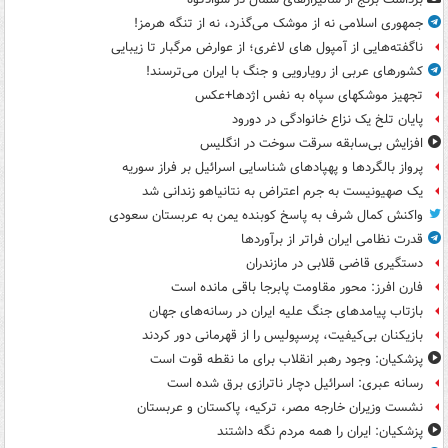
جمهوری اسلامی نه از موشک می‌گذرد، نه از تنگه هرمز!
ناگفته‌هایی از آمپول های لاغری؛ از عوارض مرگبار تا زیبایی
کشورهای عربی از رویارویی و جنگ با ایران می‌ترسند!
تجهیز موشکهای سپاه به نفس اژدها+عکس
پایان تلخ یک نزاع خانوادگی در دورود
افزایش بی‌سابقه سرقت سوخت در انگلیس
پرواز بالگردها و پهپادهای شناسایی اسرائیل بر فراز سوریه
یک صهیونیست به جرم اعتراض به نتانیاهو زندانی شد
واکنش کمال شرف به پاسخ کوبنده یمن به عربستان سعودی
قدرت نظامی ایران فراتر از برآوردها
دستگیری قاضی قلابی در مازندران
فارن افرز: محور مقاومت پابرجا باقی مانده است
بازتاب پیامدهای جنگ علیه ایران در رسانه‌های جهان
بازیکنان بی‌کیفیت، پرسپولیس را از قهرمانی دور کردند
پزشکیان: وجود رهبر انقلاب برای ما نقطه قوت است
رسانه عبری: اسرائیل دچار ناترازی برق شده است
نشست وزیران خارجه مصر، ترکیه، پاکستان و عربستان
پزشکیان: ایران را همه مردم نگه داشتند