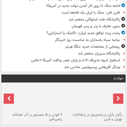
ادامه جنگ تا روی کار آمدن دولت جدید در آمریکا!
فارن افرز: جنگ با ایران یک فاجعه است
پالایشگاه نفت اسلواکی منفجر شد
بدون تعارف با پدر و پسر قهرمان
پشت پرده توافق جدید ایران؛ تاکتیک یا استراتژی؟
بیانیه سپاه پاسداران به مناسبت روز خبرنگار
رونمایی از مختصات جدید تنگۀ هرمز
پالایشگاه سیزران منفجر شد
استقرار انبوه «دی‌اف‑۱۷» و پایان عصر پدافند آمریکا +عکس
وینگر آفریقایی پرسپولیس ماندنی شد
حوادث
رگبار باران و رعدوبرق در ارتفاعات
۶ فوتی و ۵ مصدوم بر اثر تصادف
گر
تهران و البرز
زنجیره‌ای
قط