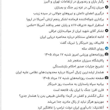
رگبار باران و رعدوبرق در ارتفاعات تهران و البرز
جریان زندگی در غزه زیر جنگ و بمباران
درگیری اعضای داعش و نیروهای جولانی در سیده زینب
برکناری شوکه‌کننده فرمانده لشکر پنجم ارتش آمریکا در اروپا
استقرار انبوه «دی‌اف‑۱۷» و پایان عصر پدافند آمریکا +عکس
تشکر آقای شهید ایران از موکب‌داران عراقی
ادامه ادعاهای سنتکام درباره محاصره دریایی ایران
قالیباف روز خبرنگار را تبریک گفت
رویای ائتلاف مکه
روزنامه‌های ورزشی امروز ‌شنبه ۱۷ مرداد ۱۴۰۵
پالایشگاه سیزران منفجر شد
تشریح جزئیات صدور احکام بازنشستگی
هشدار ارشدترین ژنرال آمریکا درباره محدودیت‌های نظامی علیه ایران
صفحه نخست روزنامه‌های شنبه ۱۷ مرداد ۱۴۰۵
بیانیه سپاه پاسداران به مناسبت روز خبرنگار
فارن افرز: جنگ با ایران یک فاجعه است
تنگی انگشتر و کفش در گرما؛ واکنش طبیعی بدن یا هشدار جدی؟
مورینیو هرگز نباید از رئال مادرید جدا می‌شد
آتلانتیک: تاب‌آوری ایران دولت ترامپ را غافلگیر کرد