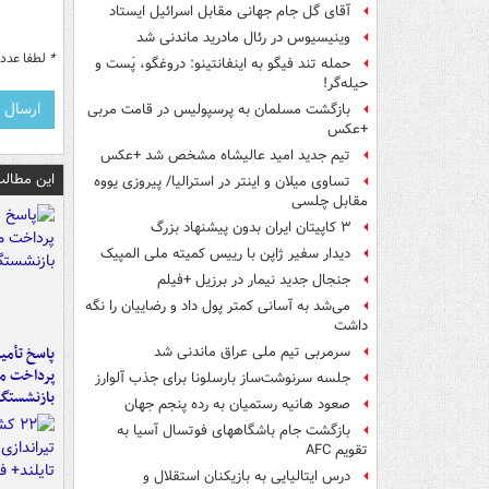
آقای گل جام جهانی مقابل اسرائیل ایستاد
وینیسیوس در رئال مادرید ماندنی شد
*
لطفا عدد م
حمله تند فیگو به اینفانتینو: دروغگو، پَست‌ و
حیله‌گر!
بازگشت مسلمان به پرسپولیس در قامت مربی
+عکس
تیم جدید امید عالیشاه مشخص شد +عکس
این مطالب
تساوی میلان و اینتر در استرالیا/ پیروزی یووه
مقابل چلسی
۳ کاپیتان ایران بدون پیشنهاد بزرگ
دیدار سفیر ژاپن با رییس کمیته ملی المپیک
جنجال جدید نیمار در برزیل +فیلم
می‌شد به آسانی کمتر پول داد و رضاییان را نگه
داشت
پاسخ تأمین
سرمربی تیم ملی عراق ماندنی شد
پرداخت ما
جلسه سرنوشت‌ساز بارسلونا برای جذب آلوارز
بازنشستگا
صعود هانیه رستمیان به رده پنجم جهان
بازگشت جام باشگاههای فوتسال آسیا به
تقویم AFC
درس ایتالیایی‌ به بازیکنان استقلال و