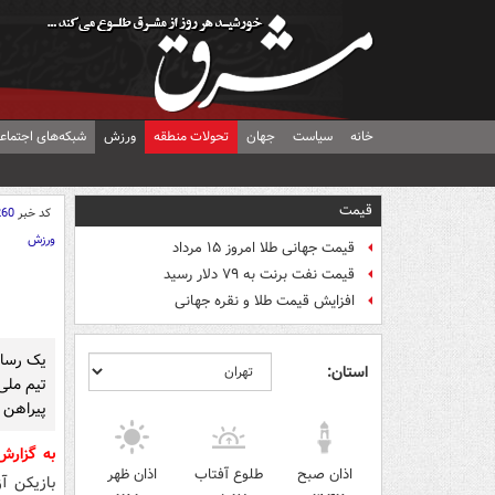
خانه
سیاست
جهان
تحولات منطقه
ورزش
شبکه‌های اجتماع
قیمت
کد خبر
260
ورزش
قیمت جهانی طلا امروز ۱۵ مرداد
قیمت نفت برنت به ۷۹ دلار رسید
افزایش قیمت طلا و نقره جهانی
یک رسانه
استان:
تیم ملی
پیراهن ت
به گزار
اذان صبح
طلوع آفتاب
اذان ظهر