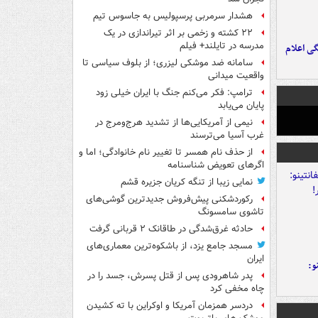
هشدار سرمربی پرسپولیس به جاسوس تیم
۲۲ کشته و زخمی بر اثر تیراندازی در یک
مدرسه در تایلند+ فیلم
ی اعلام
سامانه ضد موشکی لیزری؛ از بلوف سیاسی تا
واقعیت میدانی
ترامپ: فکر می‌کنم جنگ با ایران خیلی زود
پایان می‌یابد
نیمی از آمریکایی‌ها از تشدید هرج‌ومرج در
غرب آسیا می‌ترسند
از حذف نام همسر تا تغییر نام خانوادگی؛ اما و
اگرهای تعویض شناسنامه
نمایی زیبا از تنگه کریان جزیره قشم
رکوردشکنی پیش‌فروش جدیدترین گوشی‌های
تاشوی سامسونگ
حادثه غرق‌شدگی در طاقانک ۲ قربانی گرفت
مسجد جامع یزد، از باشکوه‌ترین معماری‌های
ایران
و:
پدر شاهرودی پس از قتل پسرش، جسد را در
چاه مخفی کرد
دردسر همزمان آمریکا و اوکراین با ته کشیدن