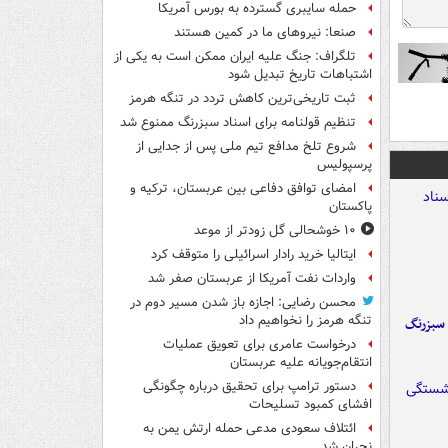
حمله سایبری گسترده به بورس آمریکا
صنعا: نیروهای ما در کمین‌ هستند
تلگراف: جنگ علیه ایران ممکن است به یکی از
اشتباهات تاریخ تبدیل شود
ثبت تاریخی‌ترین کاهش تردد در تنگه هرمز
تنظیم قولنامه برای اسناد سبزرنگ ممنوع شد
شروع تلخ مدافع تیم ملی پس از جدایی از
پرسپولیس
امضای توافق دفاعی بین عربستان، ترکیه و
پاکستان
۱۰ خوشحالی گل زودتر از موعد
ایتالیا خرید رادار اسرائیلی را متوقف کرد
واردات نفت آمریکا از عربستان صفر شد
محسن رضایی: اجازه باز شدن مسیر دوم در
تنگه هرمز را نخواهیم داد
 سبزرنگ
درخواست عامری برای تعویق عملیات
انتقام‌جویانه علیه عربستان
دستور ترامپ برای تحقیق درباره چگونگی
افشای کمبود تسلیحات
ائتلاف سعودی مدعی حمله ارتش یمن به
نجران شد