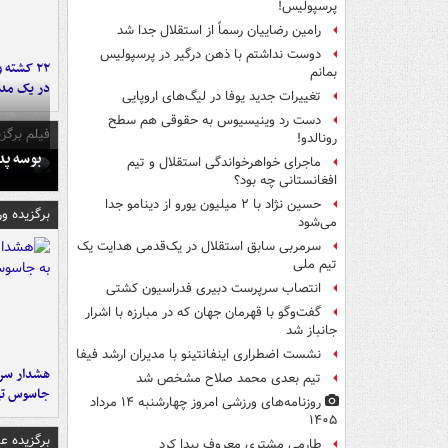
پرسپولیس!
رامین رضاییان رسماً از استقلال جدا شد
دوست نداشتم با ذهن درگیر در پرسپولیس
۲۲ کشته 
بمانم
در یک مدر
تغییرات جدید یوفا در لیگ‌های اروپایی
دست رد وینیسیوس به حقوقی هم سطح
فیلم برگزی
رونالدو!
بوسه‌ پ
ماجرای خواهرخواندگی استقلال و تیم
افغانستانی چه بود؟
حسین نژاد با ۲ میلیون یورو از دینامو جدا
برگزیده و
می‌شود
سرمربی سابق استقلال در یک‌قدمی هدایت یک
تیم ملی
انتصاب سرپرست دبیری فدراسیون کشتی
گفت‌وگو با قهرمان جهان که در مبارزه با اشرار
جانباز شد
نشست اضطراری اینفانتینو با مدیران ارشد فیفا
هشدار سرم
تیم بعدی محمد صلاح مشخص شد
جاسوس تی
روزنامه‌های ورزشی امروز چهارشنبه ۱۴ مرداد
۱۴۰۵
برگزیده 
طارمی مشتری معروف پیدا کرد