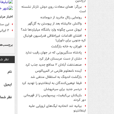
آرژانتین
برزگر: همای سعادت روی دوش تارتار نشسته
است
اخبار مرتب
رونمایی رئال مادرید از دیومانده
واکنش عالیشاه بعد از پیوستن به گل‌گهر
این ستا
لیونل مسی چگونه وارد باشگاه میلیاردها شد؟
۲ ایرانی در جمع برترین‌های مرحله گروهی جام جهانی ۲۰۲۶
افشای اقدامات غیراخلاقی فدراسیون فوتبال
کره جنوبی برای داوران!
برچسب‌ها
فورلان به خانه بازگشت
پادشاه سنگین‌وزنی که در جهان رقیب ندارد
دشان از دست عربستان فرار کرد
نظر شم
صنعت‌نفت آبادان ۲ مدافع جدید جذب کرد
آینده نامعلوم طارمی در المپیاکوس
نام
بازگشت اندونگ به استقلال منتفی شد
فیفا توهین‌کنندگان به اینفانتینو را تهدید کرد
ایمیل
دردسر جدید برای سرخپوشان
بازیکنان بی‌کیفیت، پرسپولیس را از قهرمانی
نظر شما 
دور کردند
بیانیه تند اتحادیه لیگ‌های اروپایی علیه
اینفانتینو