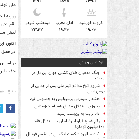
۱۲:۱۰
۰۵:۱۷
۰۳:۴۲
ملی فوتبا
ووزینیا 
غروب خورشید
اذان مغرب
نیمه‌شب شرعی
رقم زدن 
۲۳:۲۲
۱۹:۲۳
۱۹:۰۳
لیونل مس
اکنون این
در فصل آی
تازه های ورزش
بر اساس گ
جذب این 
جنگ مدعیان طلای کشتی جهان این بار در
مسکو
شروع تلخ مدافع تیم ملی پس از جدایی از
منبع: مهر
پرسپولیس
هشدار سرمربی پرسپولیس به جاسوس تیم
پیروزی استقلال مقابل همنام خوزستانی
دانا وایت به بن‌بست رسید
رقم فسخ قرارداد رضاییان با استقلال فقط
۱۰۰میلیون تومان!
ثبت سالروز شکست انگلیس در تقویم فوتبال