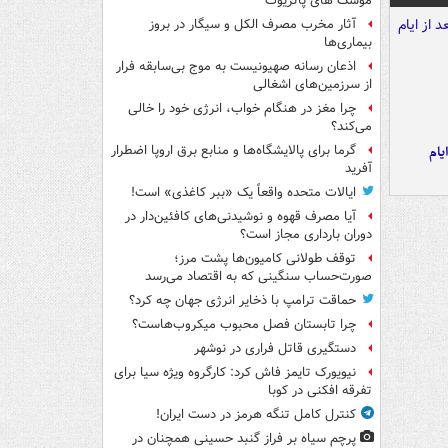
موشک های پاتریوت
آثار مخرب مصرف الکل و سیگار در بروز
بیماری‌ها
اذعان رسانه صهیونیست به موج بی‌سابقه فرار
از سرزمین‌های اشغالی
چرا مغز در هنگام خواب، انرژی خود را خالی
می‌کند؟
یام
گرما برای پالایشگاه‌ها و منابع برق اروپا اضطرار
آفرید
ایالات متحده واقعاً یک «ببر کاغذی» است!
آیا مصرف قهوه و نوشیدنی‌های کافئین‌دار در
دوران بارداری مجاز است؟
توقف طولانی کامیون‌ها پشت مرز؛
صورت‌حساب سنگینی که به اقتصاد می‌رسد
حماقت ترامپ با ذخایر انرژی جهان چه کرد؟
چرا تابستان فصل محبوب میکروب‌هاست؟
دستگیری قاتل فراری در نوشهر
نیویورک تایمز فاش کرد: کارگروه ویژه سیا برای
تفرقه افکنی در کوبا
کنترل کامل تنگه هرمز در دست ایران!
پرچم سیاه بر فراز گنبد حسینی همچنان در