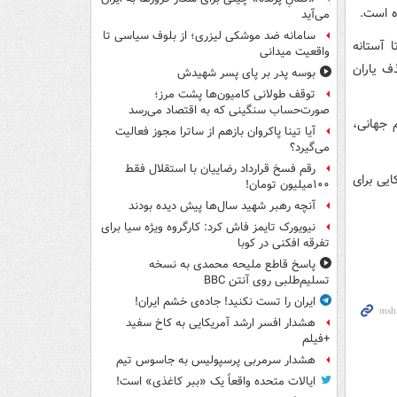
ه است.
می‌آید
سامانه ضد موشکی لیزری؛ از بلوف سیاسی تا
 آستانه
واقعیت میدانی
ف یاران
بوسه‌ پدر بر پای پسر شهیدش
توقف طولانی کامیون‌ها پشت مرز؛
صورت‌حساب سنگینی که به اقتصاد می‌رسد
م جهانی،
آیا تینا پاکروان بازهم از ساترا مجوز فعالیت
می‌گیرد؟
رقم فسخ قرارداد رضاییان با استقلال فقط
ایی برای
۱۰۰میلیون تومان!
آنچه رهبر شهید سال‌ها پیش دیده بودند
نیویورک تایمز فاش کرد: کارگروه ویژه سیا برای
تفرقه افکنی در کوبا
پاسخ قاطع ملیحه محمدی به نسخه
تسلیم‌طلبی روی آنتن BBC
ایران را تست نکنید! جاده‌ی خشم ایران!
هشدار افسر ارشد آمریکایی به کاخ سفید
+فیلم
هشدار سرمربی پرسپولیس به جاسوس تیم
ایالات متحده واقعاً یک «ببر کاغذی» است!