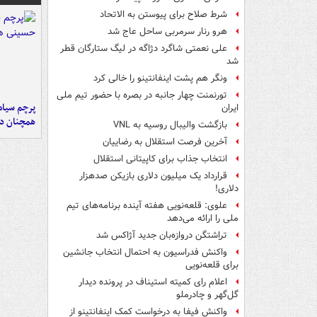
شرط صلاح برای پیوستن به الاتحاد
هرو رنار سرمربی ساحل عاج شد
علی نعمتی شاگرد دژاگه در لیگ ستارگان قطر
شد
ونگر هم پشت اینفانتینو را خالی کرد
تورنمنت چهار جانبه در بصره با حضور تیم ملی
پرچم سیاه
ایران
همچنان در
بازگشت والیبال روسیه به VNL
آخرین فرصت استقلال به رضاییان
انتخاب جذاب برای کاپیتانی استقلال
قرارداد یک میلیون دلاری بازیکن صدهزار
دلاری!
علوی: قلعه‌نویی هفته آینده برنامه‌های تیم
ملی را ارائه می‌دهد
تراِشتگن دروازه‌بان جدید آژاکس شد
واکنش فدراسیون به احتمال انتخاب جانشین
برای قلعه‌نویی
اعلام رای کمیته استیناف در پرونده دیدار
گل‌گهر و چادرملو
واکنش فیفا به درخواست کمک اینفانتینو از