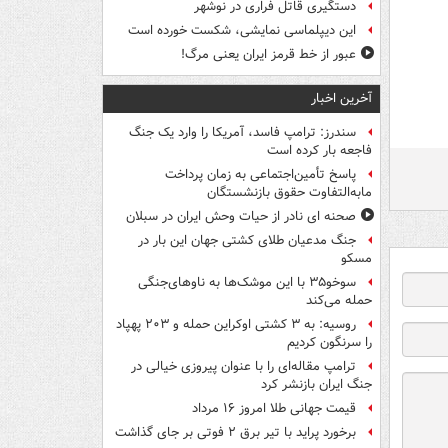
دستگیری قاتل فراری در نوشهر
این دیپلماسی نمایشی، شکست خورده است
عبور از خط قرمز ایران یعنی مرگ!
آخرین اخبار
سندرز: ترامپ فاسد، آمریکا را وارد یک جنگ
فاجعه بار کرده است
پاسخ تأمین‌اجتماعی به زمان پرداخت
مابه‌التفاوت حقوق بازنشستگان
صحنه ای نادر از حیات وحش ایران در سبلان
جنگ مدعیان طلای کشتی جهان این بار در
مسکو
سوخو۳۵ با این موشک‌ها به ناوهای‌جنگی
حمله می‌کند
روسیه: به ۳ کشتی اوکراین حمله و ۲۰۳ پهپاد
را سرنگون کردیم
ترامپ مقاله‌ای را با عنوان پیروزی خیالی در
جنگ ایران بازنشر کرد
قیمت جهانی طلا امروز ۱۶ مرداد
برخورد پراید با تیر برق ۲ فوتی بر جای گذاشت