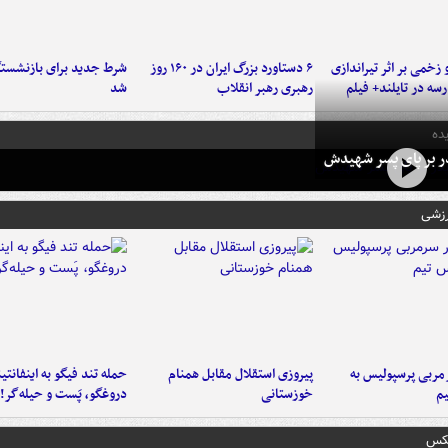
و زخمی بر اثر تیراندازی
۶ دستاورد بزرگ ایران در ۱۶۰ روز
شرط جدید برای بازنشستگ
سه در تایلند+ فیلم
رهبری رهبر انقلاب
شد
ده
در بر پای پسر شهیدش
رزشی
ربی پرسپولیس به
پیروزی استقلال مقابل همنام
حمله تند فیگو به اینفانتین
م
خوزستانی
دروغگو، پَست‌ و حیله‌گر!
عکس