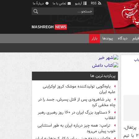
RSS
آرشیو
تماس با ما
دربارهٔ ما
MASHREGH
NEWS
یلم
دیدگاه
پیوندها
بازار
اپ
پربازدیدترین ها
یاوه‌گویی تولیدکننده موشک کروز اوکراینی
علیه ایران
پدر شاهرودی پس از قتل پسرش، جسد را در
چاه مخفی کرد
۶ دستاورد بزرگ ایران در ۱۶۰ روز رهبری رهبر
انقلاب
ترامپ: همه چیز درباره ایران به طور استثنایی
س پرتغال،
خوب پیش می‌رود
بازیکن آزاد محسوب می‌شود و پس از نمایش‌های قابل توجه خود در جام جهانی ۲۰۲۶ با تیم
«کمانِ پرنده» چینی برای شکار کروزها به ایران