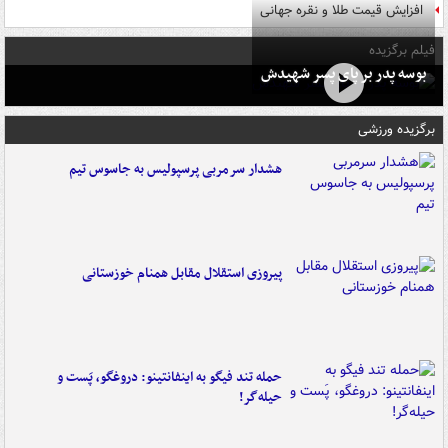
افزایش قیمت طلا و نقره جهانی
فیلم برگزیده
بوسه‌ پدر بر پای پسر شهیدش
برگزیده ورزشی
هشدار سرمربی پرسپولیس به جاسوس تیم
پیروزی استقلال مقابل همنام خوزستانی
حمله تند فیگو به اینفانتینو: دروغگو، پَست‌ و
حیله‌گر!