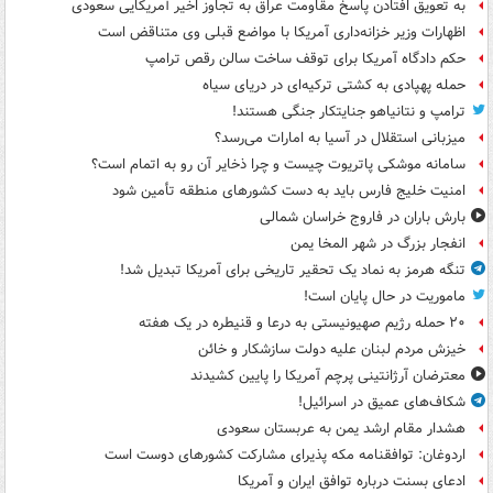
به تعویق افتادن پاسخ مقاومت عراق به تجاوز اخیر آمریکایی سعودی
اظهارات وزیر خزانه‌داری آمریکا با مواضع قبلی وی متناقض است
حکم دادگاه آمریکا برای توقف ساخت سالن رقص ترامپ
حمله پهپادی به کشتی ترکیه‌ای در دریای سیاه
ترامپ و نتانیاهو جنایتکار جنگی هستند!
میزبانی استقلال در آسیا به امارات می‌رسد؟
سامانه موشکی پاتریوت چیست و چرا ذخایر آن رو به اتمام است؟
امنیت خلیج فارس باید به دست کشورهای منطقه تأمین شود
بارش باران در فاروج خراسان شمالی
انفجار بزرگ در شهر المخا یمن
تنگه هرمز به نماد یک تحقیر تاریخی برای آمریکا تبدیل شد!
ماموریت در حال پایان است!
۲۰ حمله رژیم صهیونیستی به درعا و قنیطره در یک هفته
خیزش مردم لبنان علیه دولت سازشکار و خائن
معترضان آرژانتینی پرچم آمریکا را پایین کشیدند
شکاف‌های عمیق در اسرائیل!
هشدار مقام ارشد یمن به عربستان سعودی
اردوغان: توافقنامه مکه پذیرای مشارکت کشورهای دوست است
ادعای بسنت درباره توافق ایران و آمریکا