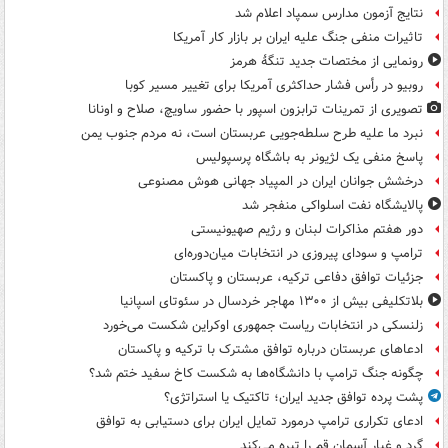
نتایج آزمون مدارس سمپاد اعلام شد
تاثیرات منفی جنگ علیه ایران بر بازار کار آمریکا
رونمایی از مختصات جدید تنگۀ هرمز
روبیو در رأس فشار حداکثری آمریکا برای تغییر مسیر کوبا
تصویری از تمرینات ترابزون اسپور با حضور ساویچ، صلاح و اونانا
نبرد ما علیه طرح سلطه‌جویی عربستان است، نه مردم جنوب یمن
پاسخ منفی یک لژیونر به باشگاه پرسپولیس
درخشش جوانان ایران در المپیاد جهانی هوش مصنوعی
پالایشگاه نفت اسلواکی منفجر شد
دور هفتم مذاکرات لبنان و رژیم صهیونیستی
ترامپ و سودای پیروزی در انتخابات میان‌دوره‌ای
جزئیات توافق دفاعی ترکیه، عربستان و پاکستان
بلاتکلیفی بیش از ۱۳۰۰ مهاجر خردسال در سئوتای اسپانیا
زلنسکی در انتخابات ریاست جمهوری اوکراین شکست می‌خورد
ادعاهای عربستان درباره توافق مشترک با ترکیه و پاکستان
چگونه جنگ ترامپ با دانشگاه‌ها به شکست کاخ سفید ختم شد؟
پشت پرده توافق جدید ایران؛ تاکتیک یا استراتژی؟
ادعای تکراری ترامپ درمورد تمایل ایران برای دستیابی به توافق
گرد و غبار آسمان قم را تیره می‌کند