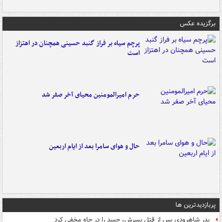
برگزیده عکس
پرچم سیاه بر فراز گنبد حسینی همچنان در اهتزاز
است
حرم امیرالمومنین محیای آخر صفر شد
حال و هوای سامرا بعد از ایام اربعین
پربازدیدترین ها
پدر شاهرودی پس از قتل پسرش، جسد را در چاه مخفی کرد