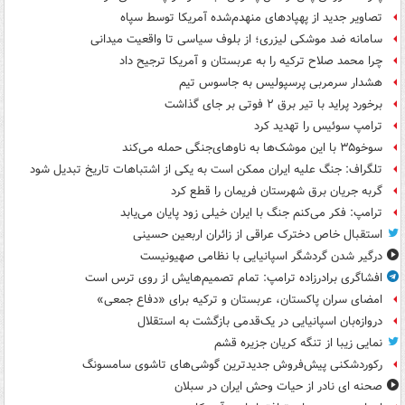
تصاویر جدید از پهپادهای منهدم‌شده آمریکا توسط سپاه
سامانه ضد موشکی لیزری؛ از بلوف سیاسی تا واقعیت میدانی
چرا محمد صلاح ترکیه را به عربستان و آمریکا ترجیح داد
هشدار سرمربی پرسپولیس به جاسوس تیم
برخورد پراید با تیر برق ۲ فوتی بر جای گذاشت
ترامپ سوئیس را تهدید کرد
سوخو۳۵ با این موشک‌ها به ناوهای‌جنگی حمله می‌کند
تلگراف: جنگ علیه ایران ممکن است به یکی از اشتباهات تاریخ تبدیل شود
گربه جریان برق شهرستان فریمان را قطع کرد
ترامپ: فکر می‌کنم جنگ با ایران خیلی زود پایان می‌یابد
استقبال خاص دخترک عراقی از زائران اربعین حسینی
درگیر شدن گردشگر اسپانیایی با نظامی صهیونیست
افشاگری برادرزاده ترامپ: تمام تصمیم‌هایش از روی ترس است
امضای سران پاکستان، عربستان و ترکیه برای «دفاع جمعی»
دروازه‌بان اسپانیایی در یک‌قدمی بازگشت به استقلال
نمایی زیبا از تنگه کریان جزیره قشم
رکوردشکنی پیش‌فروش جدیدترین گوشی‌های تاشوی سامسونگ
صحنه ای نادر از حیات وحش ایران در سبلان