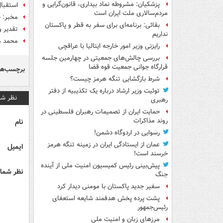
پزشکیان: مشروطه نماد بیداری، قانون‌گرایی و
استقبا
مردم‌سالاری ملت ایران است
مخبر: 
بقائی: برنامه‌ای برای سفر به قطر و پاکستان
تقدیر و
نداریم
محمد مخ
رایزنی وزیر امور خارجه ایتالیا با عراقچی
بررسی چالش‌های جمعیتی در چهارمین جلسه
قرارگاه جوانی جمعیت قوه قضا
برچسب‌ها
شرط بازگشایی تنگه هرمز چیست؟
توئیت وزیر ارشاد درباره یک تکذیبیه از دفتر
نظر شم
رهبری
حمایت ایران از تصمیمات رهبران فلسطینی در
روند مذاکرات
نام
رسوایی در اردوگاه دشمن!
عمان از ایستادگی ایران در زمینه تنگه هرمز
ایمیل
خرسند است!
پیش‌بینی رئیس کمیسیون امنیت ملی از آینده
نظر شما 
جنگ
سفیر جدید پاکستان با مومنی دیدار کرد
پشت پرده پخش هدفمند شایعه استعفای
رئیس‌جمهور
مرزهای زبان و امنیت ملی