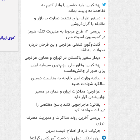
پزشکیان: باید دشمن را وادار کنیم به
تفاهم‎نامه پایبند بماند
دستور عارف برای تشدید نظارت بر بازار و
مقابله با گران‌فروشی
بررسی ۱۲ طرح مربوط به مدیریت تنگه هرمز
در کمیسیون امنیت ملی
آهوی ایران
گفت‌وگوی تلفنی عراقچی و بن فرحان درباره
تحولات منطقه
دیدار سفیر پاکستان در تهران و معاون عراقچی
پزشکیان: وفاق ملی مهم‌ترین سرمایه ایران
برای عبور از چالش‌هاست
بیانیه وزارت امور خارجه به مناسبت دومین
سالگرد شهادت هنیه
عراقچی: مذاکرات ایران و عمان در مسیر
نهایی‌شدن قرار دارد
بقائی: ماجراجویی کنند پاسخ مقتضی را
دریافت خواهند کرد
بررسی آخرین روند مذاکرات و مدیریت مصرف
انرژی
جزئیات تازه از اصلاح قیمت بنزین
ایران ابتکار عمل را از دست آمریکایی‌ گرفته!