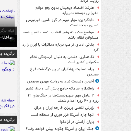
روایت کردند
عارف: اقتصاد دیجیتال بدون رفع موانع
بازداشت ع
مقرراتی توسعه نمی‌یابد
موشک به ر
تاجگردون: مهار تورم در گرو تامین غیرتورمی
کسری بودجه است
فیلم برگزی
مواضع حکیمانه رهبر انقلاب، نصب العین همه
صاعقه ج
مسئولان نظام باشد
بقائی ادعای ترامپ درباره مذاکرات با ایران را رد
کرد
برگزیده و
نگاهداری: دشمن به دنبال فرسودگی نظام
حکمرانی کشور است
پیام تسلیت پزشکیان در پی درگذشت فرخ
سعیدی
آخرین وضعیت نبرد به روایت مهدی محمدی
راه‌اندازی سامانه جامع پایش آب و برق کشور
۲ عامل مهم صهیونیست‌ها در جنگ‌های ۱۲
حمله تند ف
روزه و ۴۰ روزه اعدام شدند
دروغگو، پَ
رایزنی تلفنی وزیران خارجه ایران و عراق
تنها چاره آمریکا فرار فوری از منطقه است
برگزیده 
پایان آرامش در آرامکو!
جنگ ایران و آمریکا چگونه پیش خواهد رفت؟