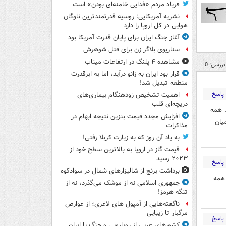
فریاد مردم «فدایی خامنه‌ای بودن» است
نشریه آمریکایی: روسیه قدرتمندترین ناوگان
هوایی در کل اروپا را دارد
آغاز جنگ ایران برای پایان قدرت آمریکا بود
سناریوی بلاگر زن برای قتل شوهرش
مشاهده ۴ پلنگ در ارتفاعات میناب
بررسی: 0
قرار بود ایران به زانو درآید، اما به ابرقدرت
منطقه تبدیل شد!
پاسخ
اهمیت تشخیص زودهنگام بیماری‌های
دریچه‌ای قلب
. همه
افزایش مجدد قیمت بنزین نتیجه ابهام در
یان
مذاکرات
به یاد آن روز که به زیارت کربلا رفتی!
قیمت گاز در اروپا به بالاترین سطح خود از
۲۰۲۳ رسید
پاسخ
برداشت برنج از شالیزارهای شمال در سوادکوه
ی همه
جمهوری اسلامی نه از موشک می‌گذرد، نه از
تنگه هرمز!
ناگفته‌هایی از آمپول های لاغری؛ از عوارض
مرگبار تا زیبایی
پاسخ
کشورهای عربی از رویارویی و جنگ با ایران