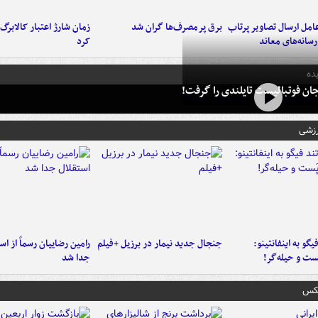
امل ارسال تصاویر پرتاب
برق پرمصرف‌ها گران شد
زمان شارژ اعتبار کالابرگ 
سانه‌های معاند
کرد
ده
ان فوتبالیست تایلندی را گرفت!
رزشی
یگو به اینفانتینو:
جنجال جدید نیمار در برزیل +فیلم
رامین رضاییان رسماً از اس
ست‌ و حیله‌گر!
جدا شد
عکس