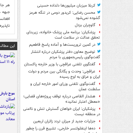
هر جا 
کربلا میزبان میلیون‌ها دلداده حسینی
جبهه م
محسن رضایی: کریدور دومی در تنگه هرمز
گشوده نمی‌شود
افغانس
گاوچران بزدل
ناپذیر
پزشکیان: برنامه ملی پزشک خانواده، زیربنای
تحقق عدالت در سلامت است
در کمین تروریست‌ها و آماده پاسخ قاطعیم
این مطالب
توضیح معاون دفتر پزشکیان درباره انتشار
گفت‌وگوی رئیس‌جمهوری با مردم
گفتگوی تلفنی عراقچی با وزیر خارجه پاکستان
عراقچی: وحدت و یگانگی بین مردم و دولت
ایران و عراق به اوج رسیده
گفت‌وگوی تلفنی وزرای امور خارجه ایران و
سلطنت عمان
هشدار القاصی درباره توقف پروژه‌های قضایی؛
استان
«معطل اعتبار نمانید»
پزشکیان: ایران خواهان گسترش تنش و ناامنی
در منطقه نیست
جزئیات جدید از میزان تردد زائران اربعین
ده‌ها اینفلوئنسر خارجی، تشییع قرن را چطور