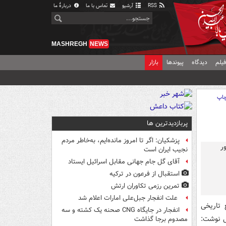
RSS
آرشیو
تماس با ما
دربارهٔ ما
MASHREGH
NEWS
یلم
دیدگاه
پیوندها
بازار
اپ
پربازدیدترین ها
پزشکیان: اگر تا امروز مانده‌ایم، به‌خاطر مردم
نجیب ایران است
آقای گل جام جهانی مقابل اسرائیل ایستاد
استقبال از فرعون در ترکیه
تمرین رزمی تکاوران ارتش
علت انفجار جبل‌علی امارات اعلام شد
 تاریخی
انفجار در جایگاه CNG صحنه یک کشته و سه
ی نوشت:
مصدوم برجا گذاشت