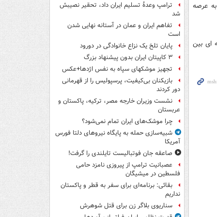
به عرصه
ترامپ وعدۀ تسلیم ایران داد، تحقیر نصیبش
شد
تفاهم ایران و عمان در آستانه نهایی شدن
است
ه ای بین
پایان تلخ یک نزاع خانوادگی در دورود
۳ کاپیتان ایران بدون پیشنهاد بزرگ
تجهیز موشکهای سپاه به نفس اژدها+عکس
بازیکنان بی‌کیفیت، پرسپولیس را از قهرمانی
دور کردند
نشست وزیران خارجه مصر، ترکیه، پاکستان و
عربستان
چرا موشک‌های ایران تمام نمی‌شود؟
شبیه‌سازی حمله به پایگاه نیروهای دلتا فورس
آمریکا
صاعقه جان فوتبالیست تایلندی را گرفت!
عصبانیت ترامپ از پیروزی نامزد حامی
فلسطین در میشیگان
بقائی: برنامه‌ای برای سفر به قطر و پاکستان
نداریم
سناریوی بلاگر زن برای قتل شوهرش