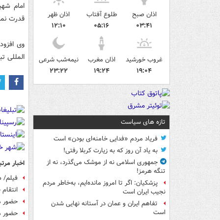
امام شهی
اذان صبح
طلوع آفتاب
اذان ظهر
قدرت نمای
۱۲:۱۰
۰۵:۱۶
۰۳:۴۱
وی افزود:
المللی ت
غروب خورشید
اذان مغرب
نیمه‌شب شرعی
۲۳:۲۲
۱۹:۲۴
۱۹:۰۴
تازه های سیاست
فریاد مردم «فدایی خامنه‌ای بودن» است
به یاد آن روز که به زیارت کربلا رفتی!
جمهوری اسلامی نه از موشک می‌گذرد، نه از
اخبار مرتب
تنگه هرمز!
فیلم/ 
پزشکیان: اگر تا امروز مانده‌ایم، به‌خاطر مردم
انتقام 
نجیب ایران است
حضور می
تفاهم ایران و عمان در آستانه نهایی شدن
است
حضور م