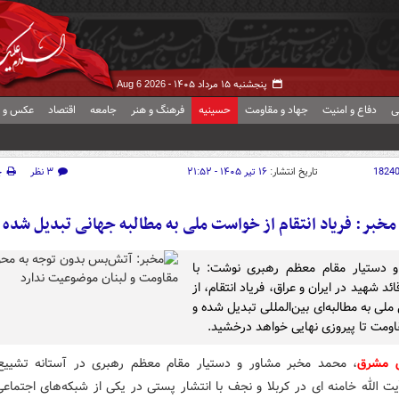
پنجشنبه ۱۵ مرداد ۱۴۰۵ -
Aug 6 2026
ی
دفاع و امنیت
جهاد و مقاومت
حسینیه
فرهنگ و هنر
جامعه
اقتصاد
عکس و ف
1824
تاریخ انتشار:
۱۶ تیر ۱۴۰۵ - ۲۱:۵۲
۳ نظر
چ
مخبر: فریاد انتقام از خواست ملی به مطالبه جهانی تبدیل شده
و دستیار مقام معظم رهبری نوشت: با
ئد شهید در ایران و عراق، فریاد انتقام، از
لی به مطالبه‌ای بین‌المللی تبدیل شده و
اومت تا پیروزی نهایی خواهد درخشید.
ش مشرق
، محمد مخبر مشاور و دستیار مقام معظم رهبری در آستانه تشییع
 الله خامنه ای در کربلا و نجف با انتشار پستی در یکی از شبکه‌های اجتماع