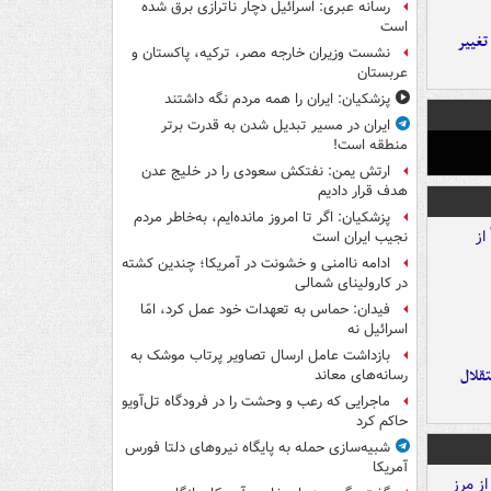
رسانه عبری: اسرائیل دچار ناترازی برق شده
است
تغییر
نشست وزیران خارجه مصر، ترکیه، پاکستان و
عربستان
پزشکیان: ایران را همه مردم نگه داشتند
ایران در مسیر تبدیل شدن به قدرت برتر
منطقه است!
ارتش یمن: نفتکش سعودی را در خلیج عدن
هدف قرار دادیم
پزشکیان: اگر تا امروز مانده‌ایم، به‌خاطر مردم
نجیب ایران است
ادامه ناامنی و خشونت در آمریکا؛ چندین کشته
در کارولینای شمالی
فیدان: حماس به تعهدات خود عمل کرد، امّا
اسرائیل نه
بازداشت عامل ارسال تصاویر پرتاب موشک به
تقلال
رسانه‌های معاند
ماجرایی که رعب و وحشت را در فرودگاه تل‌آویو
حاکم کرد
شبیه‌سازی حمله به پایگاه نیروهای دلتا فورس
آمریکا