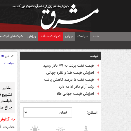
خانه
سیاست
جهان
تحولات منطقه
ورزش
شبکه‌های اجتماع
قیمت
کد خبر
078
سیاست
قیمت نفت برنت به ۷۹ دلار رسید
افزایش قیمت طلا و نقره جهانی
قیمت نفت ۵ درصد کاهش یافت
رشد آرام دلار ادامه دارد
مشاور 
افزایش قیمت جهانی طلا
تشییع قا
خواستی م
چراغ مق
استان:
به گزار
حضرت آیت