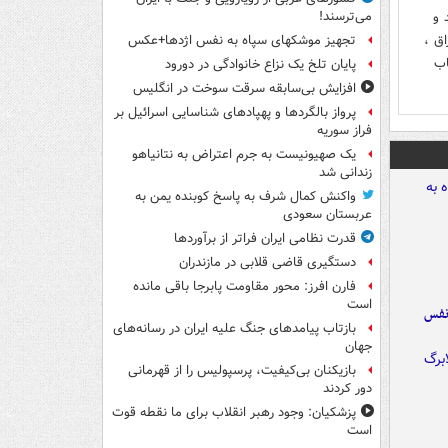
 و
می‌ترسند!
اق ،
تجهیز موشکهای سپاه به نفس اژدها+عکس
اب
پایان تلخ یک نزاع خانوادگی در دورود
افزایش بی‌سابقه سرقت سوخت در انگلیس
پرواز بالگردها و پهپادهای شناسایی اسرائیل بر
فراز سوریه
یک صهیونیست به جرم اعتراض به نتانیاهو
زندانی شد
واکنش کمال شرف به پاسخ کوبنده یمن به
عربستان سعودی
قدرت نظامی ایران فراتر از برآوردها
دستگیری قاضی قلابی در مازندران
فارن افرز: محور مقاومت پابرجا باقی مانده
است
نفس
بازتاب پیامدهای جنگ علیه ایران در رسانه‌های
جهان
بازیکنان بی‌کیفیت، پرسپولیس را از قهرمانی
دور کردند
پزشکیان: وجود رهبر انقلاب برای ما نقطه قوت
است