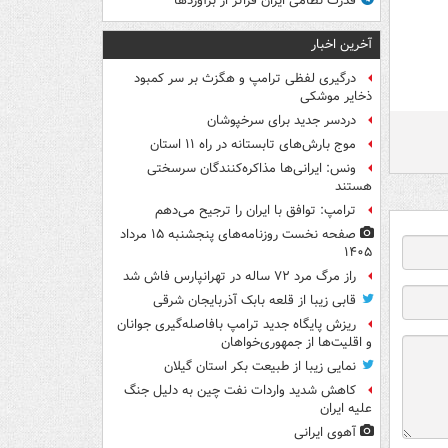
قدرت نظامی ایران فراتر از برآوردها
آخرین اخبار
درگیری لفظی ترامپ و هگزث بر سر کمبود
ذخایر موشکی
دردسر جدید برای سرخپوشان
موج بارش‌های تابستانه در راه ۱۱ استان
ونس: ایرانی‌ها مذاکره‌کنندگان سرسختی
هستند
ترامپ: توافق با ایران را ترجیح می‌دهم
صفحه نخست روزنامه‌های پنجشنبه ۱۵ مرداد
۱۴۰۵
راز مرگ مرد ۷۲ ساله در تهرانپارس فاش شد
قابی زیبا از قلعه بابک آذربایجان شرقی
ریزش پایگاه جدید ترامپ بافاصله‌گیری جوانان
و اقلیت‌ها از جمهوری‌خواهان
نمایی زیبا از طبیعت بکر استان گیلان
کاهش شدید واردات نفت چین به دلیل جنگ
علیه ایران
آهوی ایرانی