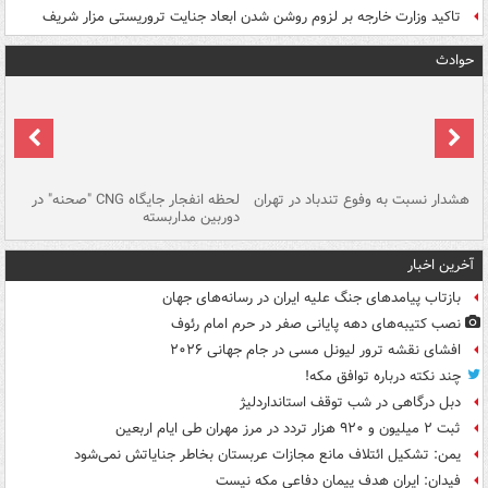
تاکید وزارت خارجه بر لزوم روشن شدن ابعاد جنایت تروریستی مزار شریف
حوادث
ای
هشدار نسبت به وفوع تندباد در تهران
لحظه انفجار جایگاه CNG "صحنه" در
دس
دوربین مداربسته
ات
آخرین اخبار
بازتاب پیامدهای جنگ علیه ایران در رسانه‌های جهان
نصب کتیبه‌های دهه پایانی صفر در حرم امام رئوف
افشای نقشه ترور لیونل مسی در جام جهانی ۲۰۲۶
چند نکته درباره توافق مکه!
دبل درگاهی در شب توقف استانداردلیژ
ثبت ۲ میلیون و ۹۲۰ هزار تردد در مرز مهران طی ایام اربعین
یمن: تشکیل ائتلاف مانع مجازات عربستان بخاطر جنایاتش نمی‌شود
فیدان: ایران هدف پیمان دفاعی مکه نیست