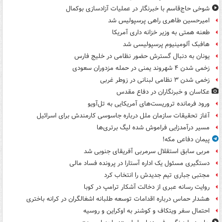
شوخی حاج‌قاسم با خبرنگار در عملیات آزادسازی بوکمال
امیرحسین طاهری راهی پرسپولیس شد
طعنه همتی به وزیر خزانه داری آمریکا
هافبک آلومینیوم پرسپولیسی شد
یونان به دنبال گسترش حضور نظامی در خلیج فارس
زخمی شدن ۴ شهروند یمنی در حمله مزدوران سعودی
زخمی شدن ۳ نظامی لبنانی در زوطر غربی
عکاسان و خبرنگاران در دفاع مقدس
ورود فرمانده تروریست‌های آمریکایی به تل‌آویو
آغاز تحقیقات سازمان ملل درباره جاسوسی کارمندش برای اسرائیل
مسیر درآمدزایی فراموش شده لیگ برتری‌ها
پیمان دفاعی مکه!
مربی سابق استقلال سرمربی آفریقای جنوبی شد
دستگیری مسئول یک اداره آستارا در پرونده فساد مالی
مجتبی جباری تیم جدیدش را انتخاب کرد
روایت رسانه عبری از دخالت آشکار ترامپ در کوبا
هشدار حماس درباره اقدامات توسعه طلبانه اشغالگران در کرانه باختری
احتمال سفر ویتکاف و کوشنر به اوکراین و روسیه