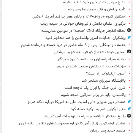
مداح جوانی که در خون خود غلتید +فیلم
تأیید ربایش و قتل حمیدرضا رجب‌زاده
استقرار انبوه «دی‌اف‑۱۷» و پایان عصر پدافند آمریکا +عکس
درگیری اعضای داعش و نیروهای جولانی در سیده زینب
لحظه انفجار جایگاه CNG "صحنه" در دوربین مداربسته
پزشکیان: جنایات امروز واشنگتن را هم محکوم کنید
خدمه ناو لینکلن: پس از ۸ ماه حضور در دریا خسته و درمانده‌ شدیم
تصاویر دیده‌ نشده از دو فرمانده شهید موشکی
بیانیه سپاه پاسداران به مناسبت روز خبرنگار
جزئیات جدید از نفتکش منفجر شده در هرمز
"سوپر ال‌نینو"در راه است؟
پالایشگاه سیزران منفجر شد
فارن افرز: جنگ با ایران یک فاجعه است
پاکستان: باید در برابر اسرائیل متحد شویم
هشدار دبیر شورای عالی امنیت ملی به امریکا درباره تنگه هرمز
حتی اوکراین هم به ترکیه حمله کرد
پاسخ معنادار هوافضای سپاه به تهدیدات آمریکایی‌ها
هشدار ارشدترین ژنرال آمریکا درباره محدودیت‌های نظامی علیه ایران
مقصد جدید پسر زیدان