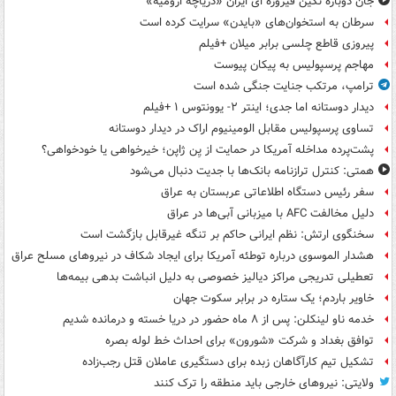
جان دوباره نگین فیروزه ای ایران «دریاچه ارومیه»
سرطان به استخوان‌های «بایدن» سرایت کرده است
پیروزی قاطع چلسی برابر میلان +فیلم
مهاجم پرسپولیس به پیکان پیوست
ترامپ، مرتکب جنایت جنگی شده است
دیدار دوستانه اما جدی؛ اینتر ۲- یوونتوس ۱ +فیلم
تساوی پرسپولیس مقابل الومینیوم اراک در دیدار دوستانه
پشت‌پرده مداخله آمریکا در حمایت از یِن ژاپن؛ خیرخواهی یا خودخواهی؟
همتی: کنترل ترازنامه بانک‌ها با جدیت دنبال می‌شود
سفر رئیس دستگاه اطلاعاتی عربستان به عراق
دلیل مخالفت AFC با میزبانی آبی‌ها در عراق
سخنگوی ارتش: نظم ایرانی حاکم بر تنگه غیرقابل بازگشت است
هشدار الموسوی درباره توطئه آمریکا برای ایجاد شکاف در نیروهای مسلح عراق
تعطیلی تدریجی مراکز دیالیز خصوصی به دلیل انباشت بدهی بیمه‌ها
خاویر باردم؛ یک ستاره در برابر سکوت جهان
خدمه ناو لینکلن: پس از ۸ ماه حضور در دریا خسته و درمانده‌ شدیم
توافق بغداد و شرکت «شورون» برای احداث خط لوله بصره
تشکیل تیم کارآگاهان زبده برای دستگیری عاملان قتل رجب‌زاده
ولایتی: نیروهای خارجی باید منطقه را ترک کنند