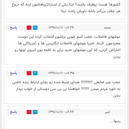
کشورها هست بیطرف باشند؟ اینا یکی‌ از استراتژی‌هاشون اینه که دروغ
هر چقدر بزرگتر باشه باورش راحت تره!
پاسخ
محمد
۰۸:۲۴ - ۱۳۹۱/۱۰/۱۱
0
0
موشهای فاضلاب، عجب اسم خوبی براشون انتخاب کرده این دوست
مجردمون. البته، اخیرا موشهای فاضلاب انگلیسی ها و آمریکائی ها
اعتراض کردن، که این موشهای جدید برای یه لقمه نون آبروی اونها رو
بردن.
پاسخ
۰۸:۳۵ - ۱۳۹۱/۱۰/۱۱
0
0
عجب چیز ضایعی !!!!!!!!!! صدای ضبط شده رو بجای ارتباط زنده تلفنی
به خورد مردم میدن !!!!!!! خواهشا بی بی سی دوستان از خواب بیدار
بشن
پاسخ
امیر
۰۸:۴۴ - ۱۳۹۱/۱۰/۱۱
0
0
رسوا...