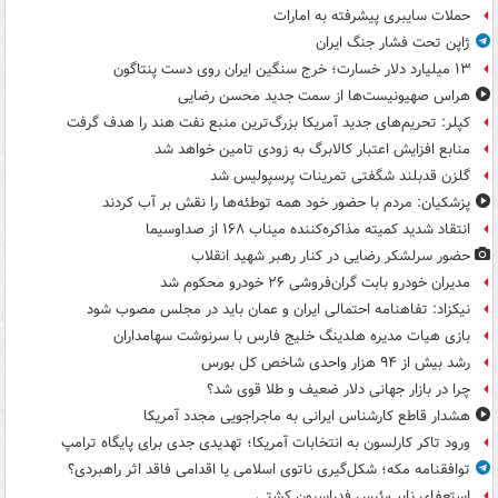
حملات سایبری پیشرفته به امارات
ژاپن تحت فشار جنگ ایران
۱۳ میلیارد دلار خسارت؛ خرج سنگین ایران روی دست پنتاگون
هراس صهیونیست‌ها از سمت جدید محسن رضایی
کپلر: تحریم‌های جدید آمریکا بزرگ‌ترین منبع نفت هند را هدف گرفت
منابع افزایش اعتبار کالابرگ به زودی تامین خواهد شد
گلزن قدبلند شگفتی تمرینات پرسپولیس شد
پزشکیان: مردم با حضور خود همه توطئه‌ها را نقش بر آب کردند
انتقاد شدید کمیته مذاکره‌کننده میناب ۱۶۸ از صداوسیما
حضور سرلشکر رضایی در کنار رهبر شهید انقلاب
مدیران خودرو بابت گران‌فروشی ۲۶ خودرو محکوم شد
نیکزاد: تفاهنامه احتمالی ایران و عمان باید در مجلس مصوب شود
بازی هیات مدیره هلدینگ خلیج فارس با سرنوشت سهامداران
رشد بیش از ۹۴ هزار واحدی شاخص کل بورس
چرا در بازار جهانی دلار ضعیف و طلا قوی شد؟
هشدار قاطع کارشناس ایرانی به ماجراجویی مجدد آمریکا
ورود تاکر کارلسون به انتخابات آمریکا؛ تهدیدی جدی برای پایگاه ترامپ
توافقنامه مکه؛ شکل‌گیری ناتوی اسلامی یا اقدامی فاقد اثر راهبردی؟
استعفای نایب‌رئیس فدراسیون کشتی