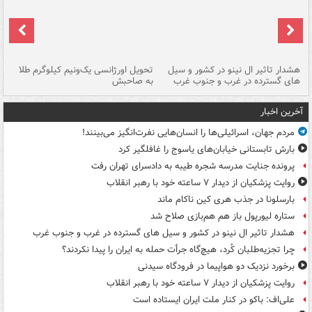
هشدار تاثیر ال نینو در کشور و سیل
تحویل اورژانسی یک‌ونیم کیلوگرم طلا
رگ
های گسترده در غرب و جنوب غرب
به صاحبش
کش
آخرین اخبار
مردم جهان، اسرائیلی‌ها را انسان‌هایی نفرت‌انگیز می‌بینند!
بارش تابستانی خیابان‌های یاسوج را غافلگیر کرد
پرونده جنایت مدرسه شجره طیبه به دادسرای تهران رفت
روایت پزشکیان از دیدار ۷ ساعته خود با رهبر انقلاب
بارسلونا در جذب هری کین ناکام ماند
ستاره لیورپول باز هم هم‌بازی صلاح شد
هشدار تاثیر ال نینو در کشور و سیل های گسترده در غرب و جنوب غرب
چرا تجزیه‌طلبان کُرد، هیچ‌گاه جرأت حمله به ایران را پیدا نکردند؟
برخورد نزدیک دو هواپیما در فرودگاه سیدنی
روایت پزشکیان از دیدار ۷ ساعته خود با رهبر انقلاب
علی‌اف: باکو در کنار ملت ایران ایستاده است