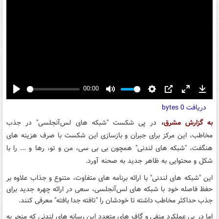
00:00
Play
Mute
Settings
PIP
Enter
Down
دریافت
0 bytes
fullscreen
به گزارش مشرق،
در پی شکست "شبکه های لس‌آنجلسی" در جذب
مخاطب، این مرکز برای جبران و بازسازی این شکست با صرف هزینه های
هنگفت، "شبکه های لندنی" همچون بی بی سی، من و تو، رها و ... را با
شکل و محتوایی به ظاهر جدید به صحنه آورد.
این "شبکه های لندنی" با ارائه برنامه های متفاوت، متنوع و جذاب علاوه بر
حفظ فاصله خود با شبکه های لس‌آنجلسی، سعی در ارائه چهره جدید برای
جذب حداکثر مخاطب داشته تا خودشان را "تافته جدا بافته" معرفی کنند.
اما در پی عملکرد منفی و گاف های متعدد این رسانه های لندنی که منجر به