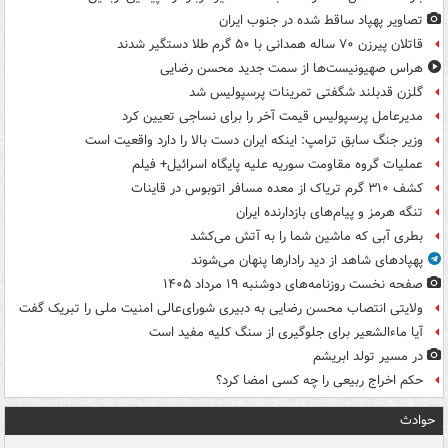
تصاویر پهپاد ساقط شده در جنوب ایران
قاتلان پیرزن ۷۰ ساله همدانی با ۵۰ گرم طلا دستگیر شدند
هراس صهیونیست‌ها از سمت جدید محسن رضایی
گلزن قدبلند شگفتی تمرینات پرسپولیس شد
مدیرعامل پرسپولیس قیمت آخر را برای نساجی تعیین کرد
وزیر جنگ سابق ترامپ: اینکه ایران دست بالا را دارد واقعیت است
عملیات گروه مقاومت سوریه علیه پایگاه اسرائیل+ فیلم
کشف ۳۱۰ گرم تریاک از معده مسافر اتوبوس در قاینات
تنگه هرمز و پیام‌های بازدارنده ایران
بطری آبی که ماشین شما را به آتش می‌کشد
پهپادهای شاهد از دید رادارها پنهان می‌شوند
صفحه نخست روزنامه‌های دوشنبه ۱۹ مرداد ۱۴۰۵
ولایتی انتصاب محسن رضایی به دبیری شورای‌عالی امنیت ملی را تبریک گفت
آیا ماءالشعیر برای جلوگیری از سنگ کلیه مفید است
در مسیر تولد ابریشم
حکم اخراج ربیعی را چه کسی امضا کرد؟
حوادث