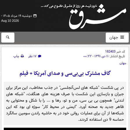
دوشنبه ۱۹ مرداد ۱۴۰۵ -
Aug 10 2026
جهان
کد خبر
182403
تاریخ انتشار:
۱۱ دی ۱۳۹۱ - ۰۰:۲۲
۱۷ نظر
چاپ
جهان
گاف مشترک بی‌بی‌سی و صدای‌ آمریکا + فیلم
در پی شکست "شبکه های لس‌آنجلسی" در جذب مخاطب، این مرکز برای
جبران و بازسازی این شکست با صرف هزینه های هنگفت، "شبکه های
لندنی" همچون بی بی سی، من و تو، رها و ... را با شکل و محتوایی به
ظاهر جدید به صحنه آورد. "ایمنی در محیط کار" سوژه ای بود که این
شبکه‌ها از آن برای عملیات روانی خود در به حاشیه راندن سومین سالگرد
حماسه 9 دی استفاده کردند.