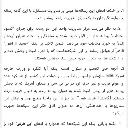
1. بر خلاف ادعای این رسانه‌ها مبنی بر مدیریت مستقل، با این گاف رسانه
ای، وابستگی‌شان به یک مرکز مدیریت واحد روشن شد.
2. به نظر می‌رسد مرکز مدیریت واحد این دو رسانه برای جبران "کمبود
مخاطب" برنامه های از قبل ضبط شده و ساختگی را تحت عنوان "پخش
زنده" به خورد مخاطب خود می‌دهد. ضمن تاکید بر اینکه "حمید از اهواز"
ظاهراً از عوامل رسانه ای این شبکه‌هاست که با اجرا، ضبط و پخش صدای
او از شبکه‌ها، به دنبال اجرای چنین سناریوهایی هستند.
3. آنچه جای تعجب و سئوال است اینکه آیا کنگره و وزارت خارجه
آمریکا،MI6 سازمان جاسوسی انگلیس، و دولت این کشور از عملکرد عده
ای عوام فریب و غیر حرفه ای در بی بی سی و صدای آمریکا که با پخش
برنامه های از پیش ضبط شده به عنوان برنامه زنده به دنبال فریب مردم
هستند آگاهند؟ شاید هم آن‌ها نیز از این ماجرا مطلع بوده و امثال این
سناریوها با هماهنگی آن‌ها به عنوان اتاق فکر این شبکه‌ها صورت
می‌گیرد.
4. نکته پایانی اینکه این شبکه‌ها که همواره با ادعای "
بی طرفی
" خود را