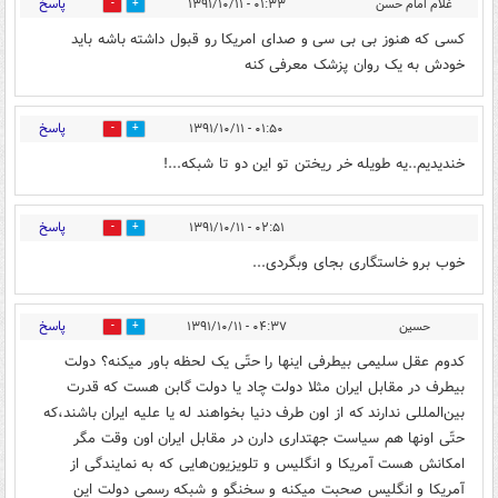
پاسخ
غلام امام حسن
۰۱:۳۳ - ۱۳۹۱/۱۰/۱۱
0
0
کسی که هنوز بی بی سی و صدای امریکا رو قبول داشته باشه باید
خودش به یک روان پزشک معرفی کنه
پاسخ
۰۱:۵۰ - ۱۳۹۱/۱۰/۱۱
0
0
خندیدیم..یه طویله خر ریختن تو این دو تا شبکه...!
پاسخ
۰۲:۵۱ - ۱۳۹۱/۱۰/۱۱
0
0
خوب برو خاستگاری بجای وبگردی...
پاسخ
حسین
۰۴:۳۷ - ۱۳۹۱/۱۰/۱۱
0
0
کدوم عقل سلیمی بیطرفی اینها را حتّی یک لحظه باور میکنه؟ دولت
بیطرف در مقابل ایران مثلا دولت چاد یا دولت گابن هست که قدرت
بین‌المللی ندارند که از اون طرف دنیا بخواهند له‌ یا علیه ایران باشند،که
حتّی اونها هم سیاست جهتداری دارن در مقابل ایران اون وقت مگر
امکانش هست آمریکا و انگلیس و تلویزیون‌هایی‌ که به نمایندگی‌ از
آمریکا و انگلیس صحبت میکنه و سخنگو و شبکه رسمی‌ دولت این