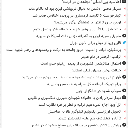
اجلاسیه بین‌المللی "مجاهدان در غربت"
سردار محبی: دشمن به دنبال فروپاشی ایران بود که ناکام ماند
کیفرخواست ۶ کارمند گرمساری در پرونده اختلاس صادر شد
اولین بازی تراکتور با تماشاگر برگزار می‌شود؟
حدادعادل: با تأسی از رهبر شهید حکیمانه فکر و عمل کنیم
ماجرای ضربه ایران به آشیانه دزدان نفت آمریکا در سوریه
قابی زیبا از تونل برفی لالون تهران
پزشکیان: ثبات و امنیت امروز جامعه به برکت و رهنمودهای رهبر شهید است
ترامپ؛ گرفتار در دام هرمز
احتمال متاثرشدن کشورمان از پدیده ال‌نینو جدی است
خیانت برخی مدیران قبلی استقلال
قرار نهایی پرونده مدرسه شجره طیبه میناب به زودی صادر می‌شود
پیام تبریک فرمانده کل سپاه به «محسن رضایی»
سیلاب شدید در شانگهای چین
دیدار سردار رادان با خانواده‌ شهیدان شیرازی تنگسیری و نائینی
تل‌آویو: اجازه نمی‌دهیم ترکیه و قطر بر غزه نظارت کنند
تحویل اورژانسی یک‌ونیم کیلوگرم طلا به صاحبش
AFC و کونکاکاف هم علیه اینفانتینو شدند
روایتی از تلاش دشمن برای بالا بردن سطح خشونت در کشور