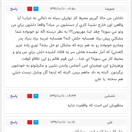
پاسخ
عمورضا
۰۸:۵۰ - ۱۳۹۱/۱۰/۱۱
0
0
داداش من حالا گيريم محيط كار توايران سياه نه ذغالي نه خراب! آيا
واقعن اون خارج نشينا كاري از دستشون بر مياد؟ واقعا دلشون براي من
وتو مي سوزه؟ چقد اينا مهربونن؟!! به نظر درسته اگه تو خونواده شما
مشكلي پيش بياد همسايه حلش كنه؟ همسايه غريبه بياد بنياد پدر
ومادرو خونواده رو به هم بزنه كه مشكل تو حل بشه؟ نوري زاده عزيز
(لعنتي) كه آمار مفسده هاش سر به فلك كشيده دلش براي من وتو و
محيط كار مي سوزه؟ اي خدا.... اين قوم ظالم رو اين bbcو كوفت
وزهرمارو اين عوضياي لس آنجلس ولندن نشين و مكرشونو به خودشون
برگردون. البته به داد ماهم برس. البته كه اينجا گل وبلبل نيست خيلي
هم سخته. يا علي
پاسخ
ناشناس
۰۹:۳۳ - ۱۳۹۱/۱۰/۱۱
0
0
منظورش این است که واقعیت نداره
پاسخ
علی
۱۰:۱۷ - ۱۳۹۱/۱۰/۱۱
0
0
بذار کار پیدا کنیم ایمنی پیشکش