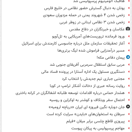
هافبک آلومینیوم پرسپولیسی شد
یونان به دنبال گسترش حضور نظامی در خلیج فارس
زخمی شدن ۴ شهروند یمنی در حمله مزدوران سعودی
زخمی شدن ۳ نظامی لبنانی در زوطر غربی
عکاسان و خبرنگاران در دفاع مقدس
ورود فرمانده تروریست‌های آمریکایی به تل‌آویو
آغاز تحقیقات سازمان ملل درباره جاسوسی کارمندش برای اسرائیل
مسیر درآمدزایی فراموش شده لیگ برتری‌ها
پیمان دفاعی مکه!
مربی سابق استقلال سرمربی آفریقای جنوبی شد
دستگیری مسئول یک اداره آستارا در پرونده فساد مالی
مجتبی جباری تیم جدیدش را انتخاب کرد
روایت رسانه عبری از دخالت آشکار ترامپ در کوبا
هشدار حماس درباره اقدامات توسعه طلبانه اشغالگران در کرانه باختری
احتمال سفر ویتکاف و کوشنر به اوکراین و روسیه
جان دوباره نگین فیروزه ای ایران «دریاچه ارومیه»
سرطان به استخوان‌های «بایدن» سرایت کرده است
پیروزی قاطع چلسی برابر میلان +فیلم
مهاجم پرسپولیس به پیکان پیوست