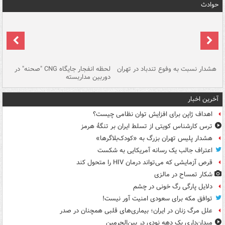
حوادث
ای
هشدار نسبت به وفوع تندباد در تهران
لحظه انفجار جایگاه CNG "صحنه" در
دس
دوربین مداربسته
ات
آخرین اخبار
اهداف ژاپن برای افزایش توان نظامی چیست؟
ترس کارشناس کویتی از تسلط ایران بر تنگۀ هرمز
هشدار پلیس تهران بزرگ به «کودک‌بلاگرها»
اعتراف جالب یک رسانه آمریکایی به شکست
قرص آزمایشی که می‌تواند درمان HIV را متحول کند
شکار تمساح در مالزی
دلایل پارگی رگ خونی در چشم
توافق مکه برای سعودی امنیت آور نیست!
علل مرگ زنان در ایران؛ بیماری‌های قلبی همچنان در صدر
میدان‌داری یک دهه نودی در بین‌الحرمین