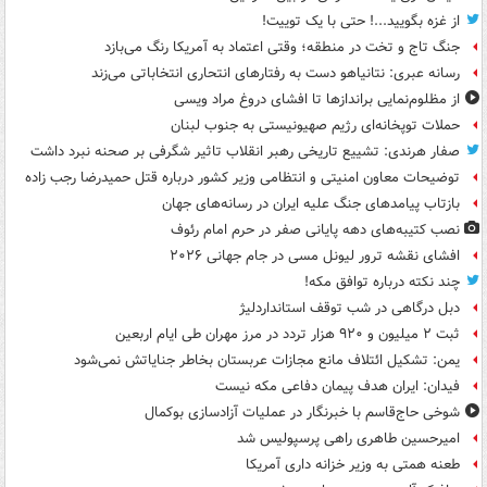
از غزه بگویید...! حتی با یک توییت!
جنگ تاج و تخت در منطقه؛ وقتی اعتماد به آمریکا رنگ می‌بازد
رسانه عبری: نتانیاهو دست به رفتارهای انتحاری انتخاباتی می‌زند
از مظلوم‌نمایی براندازها تا افشای دروغ مراد ویسی
حملات توپخانه‌ای رژیم صهیونیستی به جنوب لبنان
صفار هرندی: تشییع تاریخی رهبر انقلاب تاثیر شگرفی بر صحنه نبرد داشت
توضیحات معاون امنیتی و انتظامی وزیر کشور درباره قتل حمیدرضا رجب زاده
بازتاب پیامدهای جنگ علیه ایران در رسانه‌های جهان
نصب کتیبه‌های دهه پایانی صفر در حرم امام رئوف
افشای نقشه ترور لیونل مسی در جام جهانی ۲۰۲۶
چند نکته درباره توافق مکه!
دبل درگاهی در شب توقف استانداردلیژ
ثبت ۲ میلیون و ۹۲۰ هزار تردد در مرز مهران طی ایام اربعین
یمن: تشکیل ائتلاف مانع مجازات عربستان بخاطر جنایاتش نمی‌شود
فیدان: ایران هدف پیمان دفاعی مکه نیست
شوخی حاج‌قاسم با خبرنگار در عملیات آزادسازی بوکمال
امیرحسین طاهری راهی پرسپولیس شد
طعنه همتی به وزیر خزانه داری آمریکا