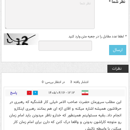
نظر شما *
*
لطفا عدد مقابل را در جعبه متن وارد کنید
نظرات
انتشار یافته: 3
در انتظار بررسی: 0
پاسخ
۱۲:۱۲ - ۱۴۰۵/۰۴/۱۶
0
0
این مطلب سرورمان حضرت صاحب الامر خیلی کار قشنگیه که رهبری در
حرفاشون همیشه اشاره میکنه و اقای اژه ای هم بمانند رهبری اینکارو
انجام داد..بقیه مسئولینم همینطور که خدارو ناظر میدونن باید امام زمان
رو متوجه کاراشون بدونن و واقعا درک کنن که دارن برای امام زمان کار
میکنن با واسطه نائبش