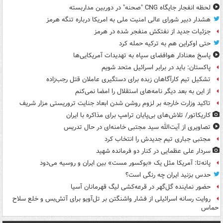
لحظه انفجار جایگاه CNG "صحنه" در دوربین مداربسته
هشدار دبیر شورای عالی امنیت ملی به امریکا درباره تنگه هرمز
جزئیات جدید از نفتکش منفجر شده در هرمز
حتی اوکراین هم به ترکیه حمله کرد
پاسخ معنادار هوافضای سپاه به تهدیدات آمریکایی‌ها
پاکستان: باید در برابر اسرائیل متحد شویم
تشکیل تیم کارآگاهان زبده برای دستگیری عاملان قتل رجب‌زاده
از این به بعد دیگر نامه‌های استقلال را امضا نمی‌کنم
تاکید وزارت خارجه بر لزوم روشن شدن ابعاد جنایت تروریستی مزار شریف
کاریکاتور/ تلاش‌های بی‌پایان ترامپ برای مذاکره با ایران
تصاویری از آیت‌الله سید مجتبی خامنه‌ای در حال تدریس
مجتبی جباری تیم جدیدش را انتخاب کرد
سردار علی عظمایی در کنار دو فرمانده شهید
پانه‌تا: آمریکا مثل یک «بوکسور مست» بین ایران و روسیه می‌دود
حدس بزنید ایران چه رنگی است؟
حضور نماینده گل‌گهر در قرعه‌کشی لیگ قهرمانان آسیا
روایت رسانه اسرائیلی از فشار واشنگتن بر تل‌آویو برای آتش‌بس و خلع سلاح
حماس