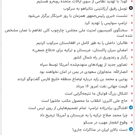
کوبا: با تهدید نظامی از سوی ایالات متحده روبه‌رو هستیم
توسل رفیق آرژانتینی نتانیاهو به سرکوب
نشست خبری رئیس‌جمهور همزمان با روز خبرنگار برگزار می‌شود
ترامپ سوئیس را تهدید کرد
سخنگوی کمیسیون امنیت ملی مجلس: چارچوب کلی تفاهم با عمان مشخص
شده است
طالبان: داعش را به طور کامل در افغانستان سرکوب کردیم
امضای سران پاکستان، عربستان و ترکیه برای «دفاع جمعی»
رگبار و رعدوبرق در راه شمال کشور
تصاویر جدید از پهپادهای منهدم‌شده آمریکا توسط سپاه
انصارالله: متجاوزان سعودی در یمن در امان نخواهند بود
پوتین و محمد بن زاید درباره اوضاع منطقه خلیج فارس گفت‌وگو کردند
قیمت جهانی نفت امروز ۱۶ مرداد
اشکال بزرگ فوتبال ما نتیجه‌گرایی است
حاج علی اکبری: انقلاب ما محصول مکتب عاشورا است
افشاگری برادرزاده ترامپ: تمام تصمیم‌هایش از روی ترس است
چرا محمد صلاح ترکیه را به عربستان و آمریکا ترجیح داد
وقوع انفجار مهیب در مسکو
دست بالای ایران در مذاکرات جاری!