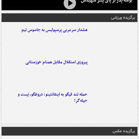
بوسه‌ پدر بر پای پسر شهیدش
برگزیده ورزشی
هشدار سرمربی پرسپولیس به جاسوس تیم
پیروزی استقلال مقابل همنام خوزستانی
حمله تند فیگو به اینفانتینو: دروغگو، پَست‌ و
حیله‌گر!
برگزیده عکس