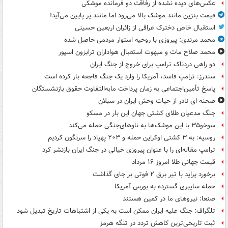
عکس‌های دیده نشده از رفاقت دو فرمانده‌ موشکی
قیمت بنزین مانند موشک بالا می‌رود اما مانند پر پایین می‌آید!
استقبال خاص دخترک عراقی از زائران اربعین حسینی
محمد مرندی: پیروزی با روحیه استوار مردمی حاصل شده
محمد صلاح مات و مبهوت استقبال هواداران ترابزون اسپور
دو راهی دردناک ترامپ برای خروج از جنگ ایران
سندرز: ترامپ فاسد، آمریکا را وارد یک جنگ فاجعه بار کرده است
پاسخ تأمین‌اجتماعی به زمان پرداخت مابه‌التفاوت حقوق بازنشستگان
صحنه ای نادر از حیات وحش ایران در سبلان
جنگ مدعیان طلای کشتی جهان این بار در مسکو
سوخو۳۵ با این موشک‌ها به ناوهای‌جنگی حمله می‌کند
روسیه: به ۳ کشتی اوکراین حمله و ۲۰۳ پهپاد را سرنگون کردیم
ترامپ مقاله‌ای را با عنوان پیروزی خیالی در جنگ ایران بازنشر کرد
قیمت جهانی طلا امروز ۱۶ مرداد
برخورد پراید با تیر برق ۲ فوتی بر جای گذاشت
حمله سایبری گسترده به بورس آمریکا
صنعا: نیروهای ما در کمین‌ هستند
تلگراف: جنگ علیه ایران ممکن است به یکی از اشتباهات تاریخ تبدیل شود
ثبت تاریخی‌ترین کاهش تردد در تنگه هرمز