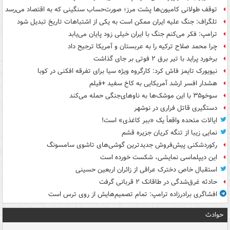
توقف طولانی کامیون‌ها پشت مرز؛ صورت‌حساب سنگینی که به اقتصاد می‌رسد
تلگراف: جنگ علیه ایران ممکن است به یکی از اشتباهات تاریخ تبدیل شود
ترامپ: فکر می‌کنم جنگ با ایران خیلی زود پایان می‌یابد
چرا محمد صلاح ترکیه را به عربستان و آمریکا ترجیح داد
برخورد پراید با تیر برق ۲ فوتی بر جای گذاشت
نیویورک تایمز فاش کرد: کارگروه ویژه سیا برای تفرقه افکنی در کوبا
هشدار افسر ارشد آمریکایی به کاخ سفید +فیلم
سوخو۳۵ با این موشک‌ها به ناوهای‌جنگی حمله می‌کند
دستگیری قاتل فراری در نوشهر
ایالات متحده واقعاً یک «ببر کاغذی» است!
نمایی زیبا از تنگه کریان جزیره قشم
رکوردشکنی پیش‌فروش جدیدترین گوشی‌های تاشوی سامسونگ
این دیپلماسی نمایشی، شکست خورده است
استقبال خاص دخترک عراقی از زائران اربعین حسینی
حادثه غرق‌شدگی در طاقانک ۲ قربانی گرفت
افشاگری برادرزاده ترامپ: تمام تصمیم‌هایش از روی ترس است
حوادث