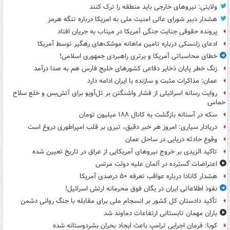
ولایتی: نیروهای خارجی باید منطقه را ترک کنند
هشدار دبیر شورای عالی امنیت ملی به امریکا درباره تنگه هرمز
پرونده حقوقی جنایت جنگی آمریکا در میناب به جریان افتاد
ادعای زلنسکی درباره تامین ماهانه موشک‌های رهگیر توسط آمریکا
خطای محاسباتی آمریکا و برتری راهبردی جمهوری اسلامی!
زنگ خطر پایان ذخایر دفاعی کشورهای خلیج فارس هم به صدا درآمد
عمان: مذاکرات مثبت و سازنده با ایران ادامه دارد
روایت رسانه اسرائیلی از فشار واشنگتن بر تل‌آویو برای آتش‌بس و خلع سلاح
حماس
سکه در آستانه بازگشت به کانال ۱۸۸ میلیون تومان
دریادار سیاری: امروز هر خبر دقیق، تیری بر قلب امپراطوری دروغ است
وقوع حادثه دریایی در ساحل عمان
تاکید الزیدی بر خروج نیروهای آمریکایی از عراق در تاریخ تعیین شده
اعتراضات گسترده در آلمان علیه دولت مرتس
هشدار کانادا درباره عواقب تعرفه ۵۰ درصدی آمریکا
نفوذ اطلاعاتی ایران در یگان فوق محرمانه ارتش اسرائیل!
تأکید دادستان کل کشور بر انسجام ملی برای مقابله با جنگ روانی دشمن
باران مهمان تابستانی ارتفاعات دماوند شد
کوبا: فرمان اجرایی ترامپ باعث ایجاد بحران بشردوستانه شده