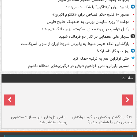
راهبرد ایران "پنتاگون" را شکست می‌دهد
صدور ۱۰ فقره حکم قصاص برای «کلثوم اکبری»
مهلت ۳ روزه سازمان بورس به هلدینگ خلیج فارس
وکیل ترامپ در پرونده حق‌السکوت، وزیر دادگستری شد
سردار علی عظمایی در کنار دو فرمانده شهید
بازگشایی تنگه هرمز منوط به پذیرش شروط ایران از سوی آمریکاست
روز خبرنگار نامبارک!
حتی اوکراین هم به ترکیه حمله کرد
مسرور بارزانی: نمی خواهیم طرفی در درگیری‌های منطقه باشیم
سلامت
تنگی انگشتر و کفش در گرما؛ واکنش
اسامی ژل‌های غیر مجاز شستشوی
مر
طبیعی بدن یا هشدار جدی؟
پوست منتشر شد