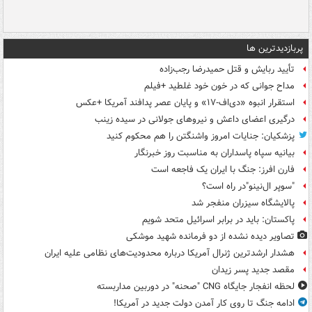
پربازدیدترین ها
تأیید ربایش و قتل حمیدرضا رجب‌زاده
مداح جوانی که در خون خود غلطید +فیلم
استقرار انبوه «دی‌اف‑۱۷» و پایان عصر پدافند آمریکا +عکس
درگیری اعضای داعش و نیروهای جولانی در سیده زینب
پزشکیان: جنایات امروز واشنگتن را هم محکوم کنید
بیانیه سپاه پاسداران به مناسبت روز خبرنگار
فارن افرز: جنگ با ایران یک فاجعه است
"سوپر ال‌نینو"در راه است؟
پالایشگاه سیزران منفجر شد
پاکستان: باید در برابر اسرائیل متحد شویم
تصاویر دیده‌ نشده از دو فرمانده شهید موشکی
هشدار ارشدترین ژنرال آمریکا درباره محدودیت‌های نظامی علیه ایران
مقصد جدید پسر زیدان
لحظه انفجار جایگاه CNG "صحنه" در دوربین مداربسته
ادامه جنگ تا روی کار آمدن دولت جدید در آمریکا!