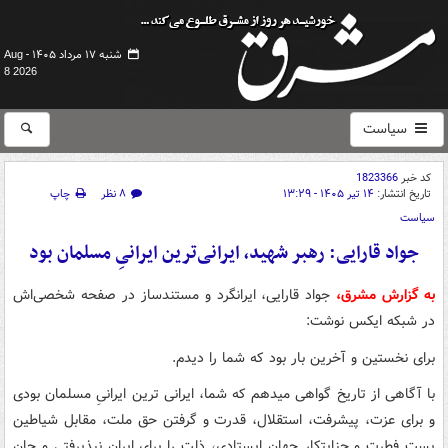
شنبه ۱۷ مرداد ۱۴۰۵ -
Aug
8 2026
سیاست
کد خبر
1823366
تاریخ انتشار:
۱۴ تیر ۱۴۰۵ - ۱۳:۲۹
۸ نظر
چاپ
سیاست
جواد قارایی: رهبر شهید، ایرانی‌ترین ایرانیِ مسلمان بود
به گزارش مشرق،
جواد قارایی، ایرانگرد و مستندساز در صفحه شخصی‌اش
در شبکه ایکس نوشت:
برای نخستین و آخرین بار بود که شما را دیدم.
با آگاهی از تاریخ گواهی میدهم که شما، ایرانی ترین ایرانیِ مسلمان بودی
و برای عزت، پیشرفت، استقلال، قدرت و گرفتن حق ملت، مقابل شیاطین
پست فطرت و جنایتکارِ جهان ایستادی، ذلت را برای ایران نپذیرفتی و جانِ