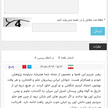
*
لطفا عدد مقابل را در جعبه متن وارد کنید
نظرات
انتشار یافته: 8
در انتظار بررسی: 0
پاسخ
۱۵:۱۲ - ۱۴۰۵/۰۴/۱۴
0
0
رهبر عزیزم این فحوا و مضمون از جمله شما همیشه سرلوحه پژوهش
خودم و همکارام هست :جوانان ایرانی پیشروان علم و افتخارن و هر وقت
بهشون اعتماد کردیم شگفتی و نو آوری خلق کردند. در هیچ دروه ای از
تاریخ به گواه وطن پرستان اصیل این میزان به اکتساب علوم و بومی
سازی اون بها ندادند و اگر تحریم های کمر شکن نبود از چین هم جلو
میزدیم چون دانش اون رو خیلی خوب داریم. راهت ادامه دارد. قدردانت
هستیم ای شهید رمضان.