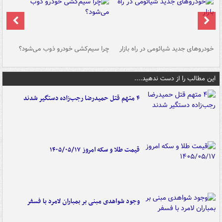
خودروهای جدید شیائومی در راه بازار
چرا سیم‌کشی خودرو ذوب می‌شود؟
شو
این مطالب را از دست ندهید....
۴ متهم قتل حمیدرضا رجب‌زاده دستگیر شدند
قیمت طلا و سکه امروز ۱۴۰۵/۰۵/۱۷
وجود شواهدی مبنی بر بمباران لامرد با فسفر