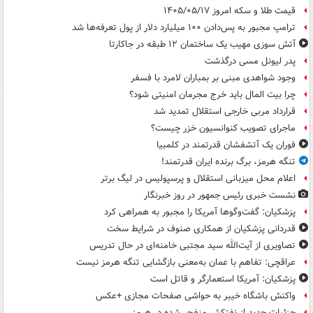
قیمت طلا و سکه امروز ۱۴۰۵/۰۵/۱۷
ترامپ مجبور به پس‌دادن ۱۰۰ میلیارد دلار از پول تعرفه‌ها شد
آتش سوزی مهیب یک ساختمان ۱۲ طبقه در جاکارتا
پدر لیونل مسی درگذشت
وجود شواهدی مبنی بر بمباران لامرد با فسفر
چرا بیت المال باید خرج مجرمان امنیتی شود؟
قرارداد مربی خارجی استقلال تمدید شد
ماجرای تصویب کنوانسیون خزر چیست؟
فوران یک آتشفشان قدرتمند در کلمبیا
تنگه هرمز، برگ برنده ایران قدرتمند!
اعلام محل میزبانی استقلال و پرسپولیس در لیگ برتر
نشست خبری رئیس جمهور در روز خبرنگار
پزشکیان: گفت‌وگوها آمریکا را مجبور به همراهی کرد
قدردانی پزشکیان از همکاری صنوف در شرایط سخت
تصاویری از آیت‌الله سید مجتبی خامنه‌ای در حال تدریس
عراقچی: تفاهم با عمان به‌معنی بازگشایی تنگه هرمز نیست
پزشکیان: آمریکا استعمارگر و قاتل است
واکنش باشگاه خیبر به حواشی صفحات مجازی +عکس
جزئیات جدید از نفتکش منفجر شده در هرمز