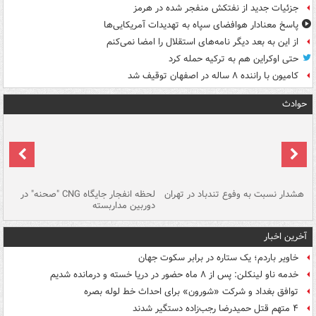
جزئیات جدید از نفتکش منفجر شده در هرمز
پاسخ معنادار هوافضای سپاه به تهدیدات آمریکایی‌ها
از این به بعد دیگر نامه‌های استقلال را امضا نمی‌کنم
حتی اوکراین هم به ترکیه حمله کرد
کامیون با راننده ۸ ساله در اصفهان توقیف شد
حوادث
ای
هشدار نسبت به وفوع تندباد در تهران
لحظه انفجار جایگاه CNG "صحنه" در
دس
دوربین مداربسته
ات
آخرین اخبار
خاویر باردم؛ یک ستاره در برابر سکوت جهان
خدمه ناو لینکلن: پس از ۸ ماه حضور در دریا خسته و درمانده‌ شدیم
توافق بغداد و شرکت «شورون» برای احداث خط لوله بصره
۴ متهم قتل حمیدرضا رجب‌زاده دستگیر شدند