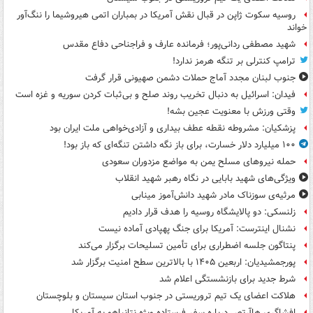
روسیه سکوت ژاپن در قبال نقش آمریکا در بمباران اتمی هیروشیما را ننگ‌آور
خواند
شهید مصطفی ردانی‌پور؛ فرمانده عارف و فراجناحی دفاع مقدس
ترامپ کنترلی بر تنگه هرمز ندارد!
جنوب لبنان مجدد آماج حملات دشمن صهیونی قرار گرفت
فیدان: اسرائیل به دنبال تخریب روند صلح و بی‌ثبات کردن سوریه و غزه است
وقتی ورزش با معنویت عجین بشه!
پزشکیان: مشروطه نقطه عطف بیداری و آزادی‌خواهی ملت ایران بود
۱۰۰ میلیارد دلار خسارت، برای باز نگه داشتن تنگه‌ای که باز بود!
حمله نیروهای مسلح یمن به مواضع مزدوران سعودی
ویژگی‌های شهید بابایی در نگاه رهبر شهید انقلاب
مرثیه‌ی سوزناک مادر شهید دانش‌آموز مینابی
زلنسکی: دو پالایشگاه روسیه را هدف قرار دادیم
نشنال اینترست: آمریکا برای جنگ پهپادی آماده نیست
پنتاگون جلسه اضطراری برای تأمین تسلیحات برگزار می‌کند
پورجمشیدیان: اربعین ۱۴۰۵ با بالاترین سطح امنیت برگزار شد
شرط جدید برای بازنشستگی اعلام شد
هلاکت اعضای یک تیم تروریستی در جنوب استان سیستان و بلوچستان
افشاگری هاآرتص درباره سفر فرستاده ویژه نتانیاهو به آمریکا