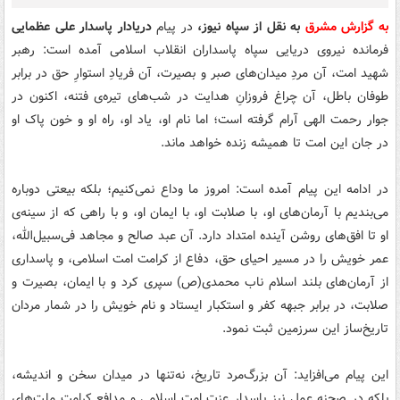
به گزارش مشرق
به نقل از سپاه نیوز،
در پیام
دریادار پاسدار علی عظمایی
فرمانده نیروی دریایی سپاه پاسداران انقلاب اسلامی آمده است: رهبر
شهید امت، آن مردِ میدان‌های صبر و بصیرت، آن فریادِ استوارِ حق در برابر
طوفان باطل، آن چراغ فروزانِ هدایت در شب‌های تیره‌ی فتنه، اکنون در
جوار رحمت الهی آرام گرفته است؛ اما نام او، یاد او، راه او و خون پاک او
در جان این امت تا همیشه زنده خواهد ماند.
در ادامه این پیام آمده است: امروز ما وداع نمی‌کنیم؛ بلکه بیعتی دوباره
می‌بندیم با آرمان‌های او، با صلابت او، با ایمان او، و با راهی که از سینه‌ی
او تا افق‌های روشن آینده امتداد دارد. آن عبد صالح و مجاهد فی‌سبیل‌الله،
عمر خویش را در مسیر احیای حق، دفاع از کرامت امت اسلامی، و پاسداری
از آرمان‌های بلند اسلام ناب محمدی(ص) سپری کرد و با ایمان، بصیرت و
صلابت، در برابر جبهه کفر و استکبار ایستاد و نام خویش را در شمار مردان
تاریخ‌ساز این سرزمین ثبت نمود.
این پیام می‌افزاید: آن بزرگ‌مرد تاریخ، نه‌تنها در میدان سخن و اندیشه،
بلکه در صحنه عمل نیز پاسدار عزت امت اسلامی و مدافع کرامت ملت‌های