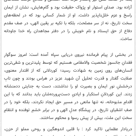
آزاده بود. صدای استوار او پژواک حقیقت بود و گام‌هایش، نشان از ایمان
راسخ و عزم خلل‌ناپذیر داشت. او از شمار کسانی بود که در لحظه‌های
سخت تاریخ، نه از سر مصلحت، بلکه با تکیه بر یقین الهی، در صف مقدم
دفاع از حق ایستاد و نام خویش را در دفتر مجاهدان راه خدا جاودانه
ساخت.
در بخشی از پیام فرمانده نیروی دریایی سپاه آمده است: امروز سوگوارِ
فقدانِ جانسوزِ شخصیت والامقامی هستیم که توسط پلیدترین و شقی‌ترین
انسان‌های روی زمین به شهادت رسید؛ کوردلانی که از اقتدار معنوی،
صلابت گفتار و قدرت تحلیل آن شهید عزیز در هراس بودند و چون تابِ
درخششِ نورِ ایمان و بصیرت او را نداشتند، دست به جنایتی ددمنشانه
زدند. این کوردلانِ استکبار و ایادیِ دست‌پرورده‌شان باید بدانند که با این
اقدامِ مذبوحانه، نه تنها مانعی در مسیرِ حق ایجاد نکردند، بلکه خود را در
صفِ اشقیای تاریخ، در پیشگاهِ عدلِ الهی و در برابر خشمِ توفنده و انتقامِ
سختِ این ملت، بیش از پیش رسوا و محکوم ساختند.
دریادار عظمایی تاکید کرد : با قلبی اندوهگین و روحی مملو از حزن،