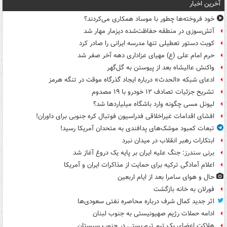
آخرین اخبار
خود فروخته‌ها چطور با موساد همکاری می‌کردند؟
آتش‌سوزی در منطقه حفاظت‌شده دیزمار مهار شد
کویت دستور تعطیلی تنها مدرسه ایرانی را صادر کرد
حرم امام علی (ع) مهیای عزاداری دهه آخر صفر شد
واکنش عالیشاه بعد از پیوستن به گل‌گهر
ادعای شبکه «الحدث» درباره ایجاد گذرگاه موقت در تنگه هرمز
تشریح جزئیات تصادف ۱۲ خودرو با ۱۹ مصدوم
لیونل مسی چگونه وارد باشگاه میلیاردها شد؟
افشای اقدامات غیراخلاقی فدراسیون فوتبال کره جنوبی برای داوران!
تبعات کمبود موشک‌های پدافندی به متحدان آمریکا رسید!
ابتکارات رهبر انقلاب در میدان نبرد
برنی سندرز: جنگ علیه ایران بر پایه یک دروغ آغاز شد
اعلام آمادگی ترکیه برای حمایت از مذاکرات ایران و آمریکا
حال و هوای سامرا بعد از ایام اربعین
فورلان به خانه بازگشت
اثر جدید کمال شرف درباره محاصره نفتی سعودی‌ها
ادامه حملات رژیم صهیونیستی به جنوب لبنان
هلاکت اعضای یک تیم تروریستی در جنوب سیستان