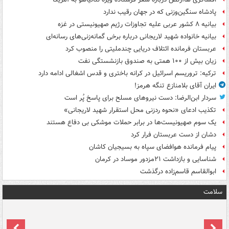
پادشاه سنگین‌وزنی که در جهان رقیب ندارد
بیانیه ۸ کشور عربی علیه تجاوزات رژیم صهیونیستی در غزه
بیانیه خانواده شهید لاریجانی درباره برخی گمانه‌زنی‌های رسانه‌ای
عربستان فرمانده ائتلاف دریایی چندملیتی را منصوب کرد
زیان بیش از ۱۰۰ همتی به صندوق‌ بازنشستگی نفت
ترکیه: تروریسم اسرائیل در کرانه باختری و قدس اشغالی ادامه دارد
ایران آقای بلامنازع تنگه هرمز!
سردار ابن‌الرضا: دست نیروهای مسلح برای پاسخ پُر است
تکذیب ادعای «نحوه ردزنی محل استقرار شهید لاریجانی»
یک‌ سوم صهیونیست‌ها در برابر حملات موشکی بی دفاع هستند
دشان از دست عربستان فرار کرد
پیام فرمانده هوافضای سپاه به بسیجیان کاشان
شناسایی و بازداشت ۲۱مزدور موساد در کرمان
ابوالقاسم قاسم‌زاده درگذشت
سلامت