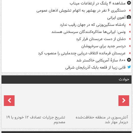
مشاهده ۴ پلنگ در ارتفاعات میناب
دستگیری ۶ نفر در بهشهر به اتهام تشویش اذهان عمومی
آهوی ایرانی
پادشاه سنگین‌وزنی که در جهان رقیب ندارد
ونس: ایرانی‌ها مذاکره‌کنندگان سرسختی هستند
دشان از دست عربستان فرار کرد
دردسر جدید برای سرخپوشان
عربستان فرمانده ائتلاف دریایی چندملیتی را منصوب کرد
۸۰۰ سازۀ آمریکایی خاکستر شد
قابی زیبا از قلعه بابک آذربایجان شرقی
حوادث
تصادف مرگبار در محور اهواز–شوش ۲
آتش‌سوزی در منطقه حفاظت‌شده
تشریح جزئیات تصادف ۱۲ خودرو با ۱۹
پا
دیزمار مهار شد
مصدوم