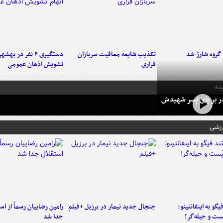
تکذیب شایعه معافیت سربازان
دستگیری ۶ نفر در به
فراری
تشویش اذهان عمومی
ده
در بر پای پسر شهیدش
رزشی
یگو به اینفانتینو:
جنجال جدید نیمار در برزیل +فیلم
رامین رضاییان رسماً از اس
ست‌ و حیله‌گر!
جدا شد