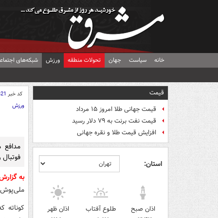
خانه
سیاست
جهان
تحولات منطقه
ورزش
شبکه‌های اجتماع
قیمت
کد خبر
421
ورزش
قیمت جهانی طلا امروز ۱۵ مرداد
قیمت نفت برنت به ۷۹ دلار رسید
افزایش قیمت طلا و نقره جهانی
مدافع م
فوتبال ر
استان:
به گزارش
ملی‌پوش فرانسوی 
کوناته که
اذان صبح
طلوع آفتاب
اذان ظهر