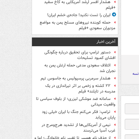
هشدار افسر ارشد آمریکایی به کاخ سفید
+فیلم
ایران را تست نکنید! جاده‌ی خشم ایران!
حمله کوبنده نیروهای مسلح یمن به مواضع
مزدوران سعودی +فیلم
آخرین اخبار
دستور ترامپ برای تحقیق درباره چگونگی
افشای کمبود تسلیحات
ائتلاف سعودی مدعی حمله ارتش یمن به
نجران شد
نسه
هشدار سرمربی پرسپولیس به جاسوس تیم
۲۲ کشته و زخمی بر اثر تیراندازی در یک
مدرسه در تایلند+ فیلم
سامانه ضد موشکی لیزری؛ از بلوف سیاسی تا
واقعیت میدانی
ترامپ: فکر می‌کنم جنگ با ایران خیلی زود
پایان می‌یابد
نیمی از آمریکایی‌ها از تشدید هرج‌ومرج در
غرب آسیا می‌ترسند
از حذف نام همسر تا تغییر نام خانوادگی؛ اما و