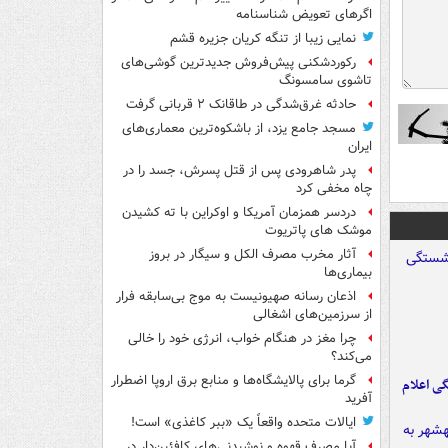
اگرهای تعویض شناسنامه
نمایی زیبا از تنگه کریان جزیره قشم
رکوردشکنی پیش‌فروش جدیدترین گوشی‌های
تاشوی سامسونگ
حادثه غرق‌شدگی در طاقانک ۲ قربانی گرفت
مسجد جامع یزد، از باشکوه‌ترین معماری‌های
ایران
پدر شاهرودی پس از قتل پسرش، جسد را در
چاه مخفی کرد
دردسر همزمان آمریکا و اوکراین با ته کشیدن
موشک های پاتریوت
آثار مخرب مصرف الکل و سیگار در بروز
بیماری‌ها
اذعان رسانه صهیونیست به موج بی‌سابقه فرار
از سرزمین‌های اشغالی
چرا مغز در هنگام خواب، انرژی خود را خالی
می‌کند؟
گرما برای پالایشگاه‌ها و منابع برق اروپا اضطرار
ی اعلام
آفرید
ایالات متحده واقعاً یک «ببر کاغذی» است!
آیا مصرف قهوه و نوشیدنی‌های کافئین‌دار در