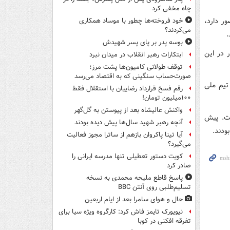
چاه مخفی کرد
نون در اردوی تیم ملی فرانسه در جام جهانی ۲۰۲۶ حضور دارد،
خود فروخته‌ها چطور با موساد همکاری
می‌کردند؟
بوسه‌ پدر بر پای پسر شهیدش
حضور در این
ابتکارات رهبر انقلاب در میدان نبرد
توقف طولانی کامیون‌ها پشت مرز؛
صورت‌حساب سنگینی که به اقتصاد می‌رسد
را دارد، تاکنون ۲۸ بار پیراهن تیم ملی
رقم فسخ قرارداد رضاییان با استقلال فقط
۱۰۰میلیون تومان!
واکنش عالیشاه بعد از پیوستن به گل‌گهر
ست. پیش
آنچه رهبر شهید سال‌ها پیش دیده بودند
ودند.
آیا تینا پاکروان بازهم از ساترا مجوز فعالیت
می‌گیرد؟
کویت دستور تعطیلی تنها مدرسه ایرانی را
صادر کرد
پاسخ قاطع ملیحه محمدی به نسخه
تسلیم‌طلبی روی آنتن BBC
حال و هوای سامرا بعد از ایام اربعین
نیویورک تایمز فاش کرد: کارگروه ویژه سیا برای
تفرقه افکنی در کوبا