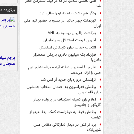
علی نعمتی شاگرد دژاگه در لیگ ستارگان قطر
شد
برگزیده 
ونگر هم پشت اینفانتینو را خالی کرد
تورنمنت چهار جانبه در بصره با حضور تیم ملی
ایران
بازگشت والیبال روسیه به VNL
آخرین فرصت استقلال به رضاییان
انتخاب جذاب برای کاپیتانی استقلال
قرارداد یک میلیون دلاری بازیکن صدهزار
پرچم سیاه
دلاری!
همچنان در
علوی: قلعه‌نویی هفته آینده برنامه‌های تیم
ملی را ارائه می‌دهد
تراِشتگن دروازه‌بان جدید آژاکس شد
واکنش فدراسیون به احتمال انتخاب جانشین
برای قلعه‌نویی
اعلام رای کمیته استیناف در پرونده دیدار
گل‌گهر و چادرملو
واکنش فیفا به درخواست کمک اینفانتینو از
ترامپ
برد تراکتور در دیدار تدارکاتی مقابل مس
شهربابک