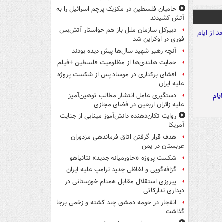
حامیان فلسطین در مکزیک پرچم اسرائیل را به
آتش کشیدند
دبیرکل سازمان ملل باز هم خواستار آتش‌بس
فوری در اوکراین شد
آنچه رهبر شهید سال‌ها پیش دیده بودند
حمایت هلندی‌ها از مظلومیت فلسطین +فیلم
افشای برکناری در موساد پس از شکست پروژه
علیه ایران
یام
دستگیری عامل انتشار مطالب توهین‌آمیز
علیه زائران اربعین در فضای مجازی
روایت تکان‌دهنده دانش‌آموز مینابی از جنایت
آمریکا
هدف قرار گرفتن اتاق‌ فرماندهی مزدوران
عربستان در یمن
شکست پروژه «خاورمیانه جدید» نتانیاهو
گزافه‌گویی و لفاظی جدید ترامپ علیه ایران
پیروزی استقلال مقابل همنام خوزستانی در
دیداری تدارکاتی
انفجار در حومه دمشق چند کشته و زخمی برجا
گذاشت