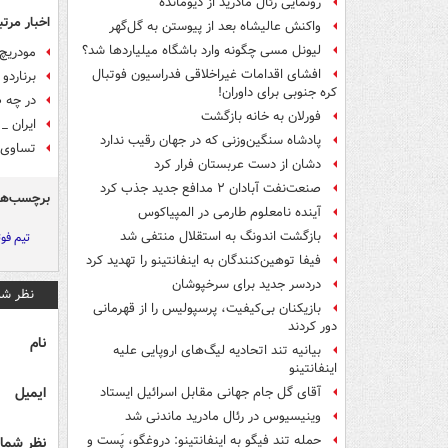
رونمایی رئال مادرید از دیومانده
اخبار مرتب
واکنش عالیشاه بعد از پیوستن به گل‌گهر
لیونل مسی چگونه وارد باشگاه میلیاردها شد؟
مودریچ 
افشای اقدامات غیراخلاقی فدراسیون فوتبال
برناردو
کره جنوبی برای داوران!
در چه ص
فورلان به خانه بازگشت
ایران _ 
پادشاه سنگین‌وزنی که در جهان رقیب ندارد
تساوی ب
دشان از دست عربستان فرار کرد
صنعت‌نفت آبادان ۲ مدافع جدید جذب کرد
برچسب‌ها
آینده نامعلوم طارمی در المپیاکوس
بازگشت اندونگ به استقلال منتفی شد
تیم فوت
فیفا توهین‌کنندگان به اینفانتینو را تهدید کرد
دردسر جدید برای سرخپوشان
نظر شم
بازیکنان بی‌کیفیت، پرسپولیس را از قهرمانی
دور کردند
نام
بیانیه تند اتحادیه لیگ‌های اروپایی علیه
اینفانتینو
ایمیل
آقای گل جام جهانی مقابل اسرائیل ایستاد
وینیسیوس در رئال مادرید ماندنی شد
حمله تند فیگو به اینفانتینو: دروغگو، پَست‌ و
نظر شما 