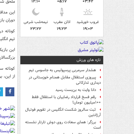
ملحق شد
۱۲:۱۰
۰۵:۱۷
۰۳:۴۲
دوران بازی خ
غروب خورشید
اذان مغرب
نیمه‌شب شرعی
۲۳:۲۲
۱۹:۲۳
۱۹:۰۳
تیم انگلیسی ۱۸۳ بار به میدان رفت و ۷ گ
بزرگسالان
تازه های ورزش
کوناته س
هشدار سرمربی پرسپولیس به جاسوس تیم
از این، ب
پیروزی استقلال مقابل همنام خوزستانی در
دیداری تدارکاتی
دانا وایت به بن‌بست رسید
رقم فسخ قرارداد رضاییان با استقلال فقط
۱۰۰میلیون تومان!
ثبت سالروز شکست انگلیس در تقویم فوتبال
آرژانتین
برزگر: همای سعادت روی دوش تارتار نشسته
است