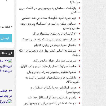
حیله‌گر!
بازگشت مسلمان به پرسپولیس در قامت مربی
+عکس
تیم جدید امید عالیشاه مشخص شد +عکس
تساوی میلان و اینتر در استرالیا/ پیروزی یووه
*
لطفا عدد م
مقابل چلسی
۳ کاپیتان ایران بدون پیشنهاد بزرگ
دیدار سفیر ژاپن با رییس کمیته ملی المپیک
جنجال جدید نیمار در برزیل +فیلم
می‌شد به آسانی کمتر پول داد و رضاییان را نگه
این مطالب
داشت
سرمربی تیم ملی عراق ماندنی شد
جلسه سرنوشت‌ساز بارسلونا برای جذب آلوارز
صعود هانیه رستمیان به رده پنجم جهان
بازگشت جام باشگاههای فوتسال آسیا به
تقویم AFC
درس ایتالیایی‌ به بازیکنان استقلال و
۲۲ کشته 
پرسپولیس!
در یک مدر
رامین رضاییان رسماً از استقلال جدا شد
دوست نداشتم با ذهن درگیر در پرسپولیس