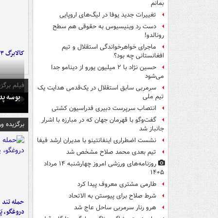
بمانم
تغییرات جدید یوفا در لیگ‌های اروپایی
دست رد وینیسیوس به حقوقی هم سطح
رونالدو!
ماجرای خواهرخواندگی استقلال و تیم
کالابرگ ۳ گروه شارژ شد
افغانستانی چه بود؟
حسین نژاد با ۲ میلیون یورو از دینامو جدا
می‌شود
فیلم برگزی
سرمربی سابق استقلال در یک‌قدمی هدایت یک
بوسه‌ پ
تیم ملی
انتصاب سرپرست دبیری فدراسیون کشتی
گفت‌وگو با قهرمان جهان که در مبارزه با اشرار
برگزیده و
جانباز شد
نشست اضطراری اینفانتینو با مدیران ارشد فیفا
تیم بعدی محمد صلاح مشخص شد
روزنامه‌های ورزشی امروز چهارشنبه ۱۴ مرداد
۱۴۰۵
طارمی مشتری معروف پیدا کرد
شرط صلاح برای پیوستن به الاتحاد
حمله تند ف
هرو رنار سرمربی ساحل عاج شد
دروغگو، پَ