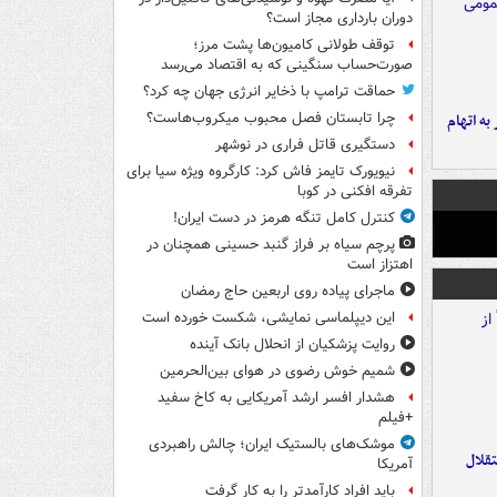
دوران بارداری مجاز است؟
توقف طولانی کامیون‌ها پشت مرز؛
صورت‌حساب سنگینی که به اقتصاد می‌رسد
حماقت ترامپ با ذخایر انرژی جهان چه کرد؟
چرا تابستان فصل محبوب میکروب‌هاست؟
شهر به اتهام
دستگیری قاتل فراری در نوشهر
نیویورک تایمز فاش کرد: کارگروه ویژه سیا برای
تفرقه افکنی در کوبا
کنترل کامل تنگه هرمز در دست ایران!
پرچم سیاه بر فراز گنبد حسینی همچنان در
اهتزاز است
ماجرای پیاده روی اربعین حاج رمضان
این دیپلماسی نمایشی، شکست خورده است
روایت پزشکیان از انحلال بانک آینده
شمیم خوش رضوی در هوای بین‌الحرمین
هشدار افسر ارشد آمریکایی به کاخ سفید
+فیلم
موشک‌های بالستیک ایران؛ چالش راهبردی
تقلال
آمریکا
باید افراد کارآمدتر را به کار گرفت