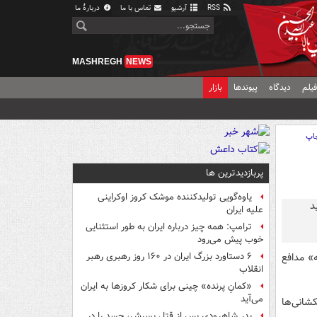
RSS
آرشیو
تماس با ما
دربارهٔ ما
MASHREGH
NEWS
یلم
دیدگاه
پیوندها
بازار
اپ
پربازدیدترین ها
یاوه‌گویی تولیدکننده موشک کروز اوکراینی
علیه ایران
ترامپ: همه چیز درباره ایران به طور استثنایی
خوب پیش می‌رود
ه» مدافع
۶ دستاورد بزرگ ایران در ۱۶۰ روز رهبری رهبر
انقلاب
«کمانِ پرنده» چینی برای شکار کروزها به ایران
می‌آید
کشانی‌ها
پدر شاهرودی پس از قتل پسرش، جسد را در