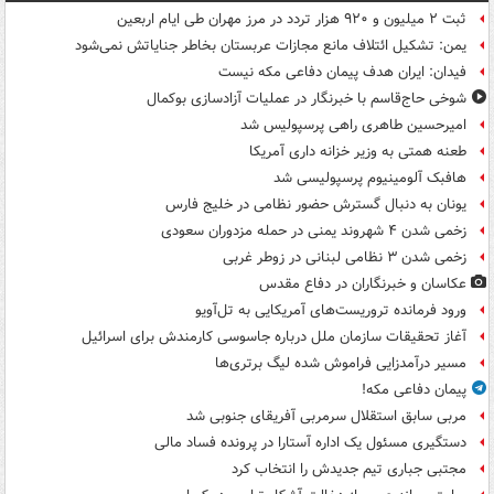
ثبت ۲ میلیون و ۹۲۰ هزار تردد در مرز مهران طی ایام اربعین
یمن: تشکیل ائتلاف مانع مجازات عربستان بخاطر جنایاتش نمی‌شود
فیدان: ایران هدف پیمان دفاعی مکه نیست
شوخی حاج‌قاسم با خبرنگار در عملیات آزادسازی بوکمال
امیرحسین طاهری راهی پرسپولیس شد
طعنه همتی به وزیر خزانه داری آمریکا
هافبک آلومینیوم پرسپولیسی شد
یونان به دنبال گسترش حضور نظامی در خلیج فارس
زخمی شدن ۴ شهروند یمنی در حمله مزدوران سعودی
زخمی شدن ۳ نظامی لبنانی در زوطر غربی
عکاسان و خبرنگاران در دفاع مقدس
ورود فرمانده تروریست‌های آمریکایی به تل‌آویو
آغاز تحقیقات سازمان ملل درباره جاسوسی کارمندش برای اسرائیل
مسیر درآمدزایی فراموش شده لیگ برتری‌ها
پیمان دفاعی مکه!
مربی سابق استقلال سرمربی آفریقای جنوبی شد
دستگیری مسئول یک اداره آستارا در پرونده فساد مالی
مجتبی جباری تیم جدیدش را انتخاب کرد