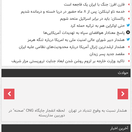
فارن افرز: جنگ با ایران یک فاجعه است
خدمه ناو لینکلن: پس از ۸ ماه حضور در دریا خسته و درمانده‌ شدیم
پاکستان: باید در برابر اسرائیل متحد شویم
حتی اوکراین هم به ترکیه حمله کرد
پاسخ معنادار هوافضای سپاه به تهدیدات آمریکایی‌ها
هشدار دبیر شورای عالی امنیت ملی به امریکا درباره تنگه هرمز
هشدار ارشدترین ژنرال آمریکا درباره محدودیت‌های نظامی علیه ایران
مقصد جدید پسر زیدان
تاکید وزارت خارجه بر لزوم روشن شدن ابعاد جنایت تروریستی مزار شریف
حوادث
ای
هشدار نسبت به وفوع تندباد در تهران
لحظه انفجار جایگاه CNG "صحنه" در
دس
دوربین مداربسته
ات
آخرین اخبار