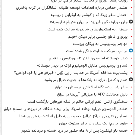
روایت رسانه عبری از دخالت آشکار ترامپ در کوبا
هشدار حماس درباره اقدامات توسعه طلبانه اشغالگران در کرانه باختری
احتمال سفر ویتکاف و کوشنر به اوکراین و روسیه
جان دوباره نگین فیروزه ای ایران «دریاچه ارومیه»
سرطان به استخوان‌های «بایدن» سرایت کرده است
پیروزی قاطع چلسی برابر میلان +فیلم
مهاجم پرسپولیس به پیکان پیوست
ترامپ، مرتکب جنایت جنگی شده است
دیدار دوستانه اما جدی؛ اینتر ۲- یوونتوس ۱ +فیلم
تساوی پرسپولیس مقابل الومینیوم اراک در دیدار دوستانه
پشت‌پرده مداخله آمریکا در حمایت از یِن ژاپن؛ خیرخواهی یا خودخواهی؟
همتی: کنترل ترازنامه بانک‌ها با جدیت دنبال می‌شود
سفر رئیس دستگاه اطلاعاتی عربستان به عراق
دلیل مخالفت AFC با میزبانی آبی‌ها در عراق
سخنگوی ارتش: نظم ایرانی حاکم بر تنگه غیرقابل بازگشت است
هشدار الموسوی درباره توطئه آمریکا برای ایجاد شکاف در نیروهای مسلح عراق
تعطیلی تدریجی مراکز دیالیز خصوصی به دلیل انباشت بدهی بیمه‌ها
خاویر باردم؛ یک ستاره در برابر سکوت جهان
خدمه ناو لینکلن: پس از ۸ ماه حضور در دریا خسته و درمانده‌ شدیم