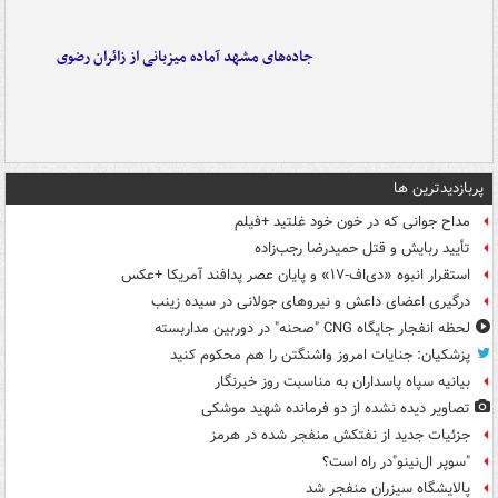
جاده‌های مشهد آماده میزبانی از زائران رضوی
پربازدیدترین ها
مداح جوانی که در خون خود غلتید +فیلم
تأیید ربایش و قتل حمیدرضا رجب‌زاده
استقرار انبوه «دی‌اف‑۱۷» و پایان عصر پدافند آمریکا +عکس
درگیری اعضای داعش و نیروهای جولانی در سیده زینب
لحظه انفجار جایگاه CNG "صحنه" در دوربین مداربسته
پزشکیان: جنایات امروز واشنگتن را هم محکوم کنید
بیانیه سپاه پاسداران به مناسبت روز خبرنگار
تصاویر دیده‌ نشده از دو فرمانده شهید موشکی
جزئیات جدید از نفتکش منفجر شده در هرمز
"سوپر ال‌نینو"در راه است؟
پالایشگاه سیزران منفجر شد