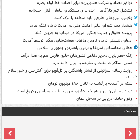
توافق بغداد و شرکت «شورون» برای احداث خط لوله بصره
تشکیل تیم کارآگاهان زبده برای دستگیری عاملان قتل رجب‌زاده
ولایتی: نیروهای خارجی باید منطقه را ترک کنند
هشدار دبیر شورای عالی امنیت ملی به امریکا درباره تنگه هرمز
پرونده حقوقی جنایت جنگی آمریکا در میناب به جریان افتاد
ادعای زلنسکی درباره تامین ماهانه موشک‌های رهگیر توسط آمریکا
خطای محاسباتی آمریکا و برتری راهبردی جمهوری اسلامی!
زنگ خطر پایان ذخایر دفاعی کشورهای خلیج فارس هم به صدا درآمد
عمان: مذاکرات مثبت و سازنده با ایران ادامه دارد
روایت رسانه اسرائیلی از فشار واشنگتن بر تل‌آویو برای آتش‌بس و خلع سلاح
حماس
سکه در آستانه بازگشت به کانال ۱۸۸ میلیون تومان
دریادار سیاری: امروز هر خبر دقیق، تیری بر قلب امپراطوری دروغ است
وقوع حادثه دریایی در ساحل عمان
سلامت