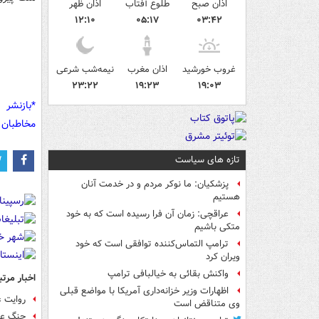
اذان صبح
طلوع آفتاب
اذان ظهر
۱۲:۱۰
۰۵:۱۷
۰۳:۴۲
غروب خورشید
اذان مغرب
نیمه‌شب شرعی
۲۳:۲۲
۱۹:۲۳
۱۹:۰۳
*بازنشر 
مخاطبان 
تازه های سیاست
پزشکیان: ما نوکر مردم و در خدمت آنان
هستیم
عراقچی: زمان آن فرا رسیده است که به خود
متکی باشیم
ترامپ التماس‌کننده توافقی است که خود
ویران کرد
واکنش بقائی به خیالبافی ترامپ
اخبار مرتب
اظهارات وزیر خزانه‌داری آمریکا با مواضع قبلی
روایت غ
وی متناقض است
جنگ علی