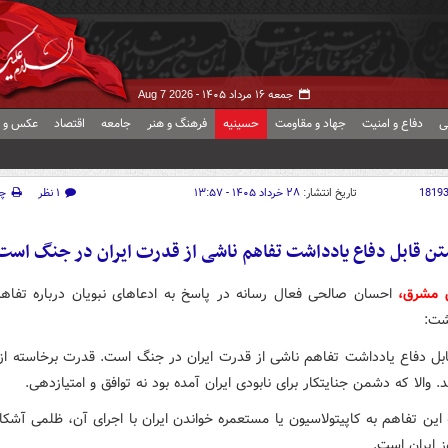
جمعه ۱۶ مرداد ۱۴۰۵ -
Aug 7 2026
ی
دفاع و امنیت
جهاد و مقاومت
حسینیه
فرهنگ و هنر
جامعه
اقتصاد
عکس و ف
1819
تاریخ انتشار:
۲۸ خرداد ۱۴۰۵ - ۱۳:۵۷
۱ نظر
چ
تن قابل دفاع یادداشت تفاهم ناشی از قدرت ایران در جنگ است
ش مشرق،
احسان صالحی فعال رسانه در پاسخ به ادعاهای نبویان درباره تفاهم‌
شت:
قابل دفاع یادداشت تفاهم ناشی از قدرت ایران در جنگ است. قدرت برخاسته از
. والا که دشمن جنایتکار برای نابودی ایران آمده بود نه توافق و امتیازدهی.
ه این تفاهم به کاپیتولاسیون یا مستعمره خواندن ایران با اجرای آن، ظلمی آشک
ز ایران است.