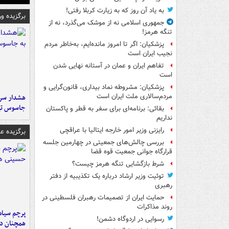
به یاد آن روز که به زیارت کربلا رفتی!
برگزیده و
جمهوری اسلامی نه از موشک می‌گذرد، نه از
تنگه هرمز!
پزشکیان: اگر تا امروز مانده‌ایم، به‌خاطر مردم
نجیب ایران است
تفاهم ایران و عمان در آستانه نهایی شدن
است
پزشکیان: مشروطه نماد بیداری، قانون‌گرایی و
مردم‌سالاری ملت ایران است
هشدار سرم
جاسوس تی
بقائی: برنامه‌ای برای سفر به قطر و پاکستان
نداریم
رایزنی وزیر امور خارجه ایتالیا با عراقچی
برگزیده 
بررسی چالش‌های جمعیتی در چهارمین جلسه
قرارگاه جوانی جمعیت قوه قضا
شرط بازگشایی تنگه هرمز چیست؟
توئیت وزیر ارشاد درباره یک تکذیبیه از دفتر
رهبری
حمایت ایران از تصمیمات رهبران فلسطینی در
روند مذاکرات
پرچم سیاه
رسوایی در اردوگاه دشمن!
همچنان در