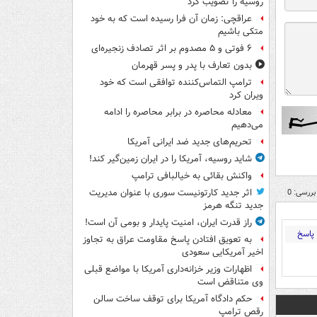
روسیه را تصویب کرد
عراقچی: زمان آن فرا رسیده است که به خود
متکی باشیم
۶ فوتی و ۵ مصدوم بر اثر تصادف زنجیره‌ای
بدون تعارف با پدر و پسر قهرمان
ترامپ التماس‌کننده توافقی است که خود
ویران کرد
معادله محاصره در برابر محاصره را ادامه
می‌دهیم
تحریم‌های جدید ضد ایرانی آمریکا
شاید روسیه، آمریکا را در ایران زمین‌گیر کند!
واکنش بقائی به خیالبافی ترامپ
بررسی: 0
اثر جدید کارتونیست سوری با عنوان مدیریت
جدید تنگه هرمز
راز قدرت ایران، امنیت پایدار و بومی آن است!
پاسخ
به تعویق افتادن پاسخ مقاومت عراق به تجاوز
اخیر آمریکایی سعودی
اظهارات وزیر خزانه‌داری آمریکا با مواضع قبلی
وی متناقض است
حکم دادگاه آمریکا برای توقف ساخت سالن
رقص ترامپ