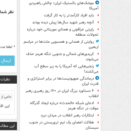
موشک‌های بالستیک ایران؛ چالش راهبردی
آمریکا
نظر شما 
باید افراد کارآمدتر را به کار گرفت
آنچه رهبر شهید سال‌ها پیش دیده بودند
رایزنی عراقچی و همتای موریتانی خود درباره
تحولات منطقه
روایتی از همدلی و همسویی ملت‌ها در مراسم
*
لطفا عدد م
اربعین
کریدورهای شمالی و جنوبی تنگه هرمز حذف
می‌شوند
زنجیرهایی که آمریکا را به زیر سطح آب
می‌کشند!
درماندگی صهیونیست‌ها در برابر استراتژی و
نظرات
قدرت ایران
۶ دستاورد بزرگ ایران در ۱۶۰ روز رهبری رهبر
انقلاب
حاجی از 
ادعای شبکه «الحدث» درباره ایجاد گذرگاه
این اق
موقت در تنگه هرمز
ابتکارات رهبر انقلاب در میدان نبرد
هلاکت اعضای یک تیم تروریستی در جنوب
این مطالب
سیستان