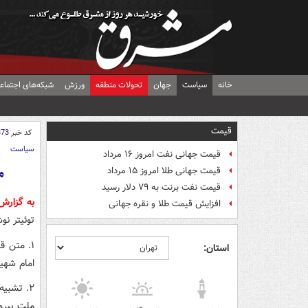
خانه
سیاست
جهان
تحولات منطقه
ورزش
شبکه‌های اجتماع
قیمت
کد خبر
373
سیاست
قیمت جهانی نفت امروز ۱۶ مرداد
م
قیمت جهانی طلا امروز ۱۵ مرداد
قیمت نفت برنت به ۷۹ دلار رسید
به گزار
افزایش قیمت طلا و نقره جهانی
توئیتر نو
۱. متن 
استان:
امام شهید
۲. تشبی
ملت پیرو