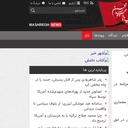
RSS
آرشیو
تماس با ما
دربارهٔ ما
MASHREGH
NEWS
یلم
دیدگاه
پیوندها
بازار
اپ
پربازدیدترین ها
پدر شاهرودی پس از قتل پسرش، جسد را در
نامه در
چاه مخفی کرد
تصاویر جدید از پهپادهای منهدم‌شده آمریکا
توسط سپاه
 معماری
سامانه ضد موشکی لیزری؛ از بلوف سیاسی تا
واقعیت میدانی
چرا محمد صلاح ترکیه را به عربستان و آمریکا
ار در حق
ترجیح داد
هشدار سرمربی پرسپولیس به جاسوس تیم