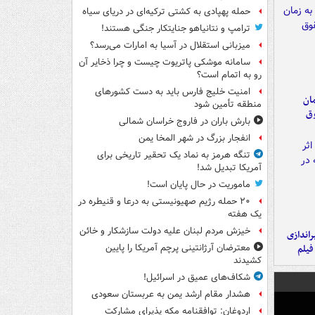
حمله پهپادی به کشتی ترکیه‌ای در دریای سیاه
ترامپ و نتانیاهو جنایتکار جنگی هستند!
میزبانی استقلال در آسیا به امارات می‌رسد؟
سامانه موشکی پاتریوت چیست و چرا ذخایر آن
رو به اتمام است؟
امنیت خلیج فارس باید به دست کشورهای
مان
منطقه تأمین شود
وق
بارش باران در فاروج خراسان شمالی
انفجار بزرگ در شهر المخا یمن
تنگه هرمز به نماد یک تحقیر تاریخی برای
آمریکا تبدیل شد!
ماموریت در حال پایان است!
۲۰ حمله رژیم صهیونیستی به درعا و قنیطره در
یک هفته
خیزش مردم لبنان علیه دولت سازشکار و خائن
یراندازی
فیلم
معترضان آرژانتینی پرچم آمریکا را پایین
کشیدند
شکاف‌های عمیق در اسرائیل!
هشدار مقام ارشد یمن به عربستان سعودی
اردوغان: توافقنامه مکه پذیرای مشارکت