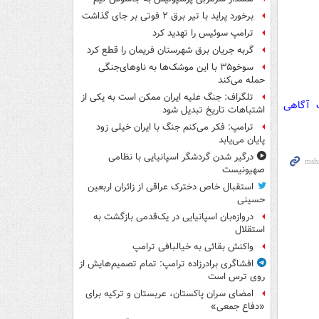
برخورد پراید با تیر برق ۲ فوتی بر جای گذاشت
ترامپ سوئیس را تهدید کرد
گربه جریان برق شهرستان فریمان را قطع کرد
سوخو۳۵ با این موشک‌ها به ناوهای‌جنگی
حمله می‌کند
تلگراف: جنگ علیه ایران ممکن است به یکی از
ت آگاهی
اشتباهات تاریخ تبدیل شود
ترامپ: فکر می‌کنم جنگ با ایران خیلی زود
پایان می‌یابد
درگیر شدن گردشگر اسپانیایی با نظامی
صهیونیست
استقبال خاص دخترک عراقی از زائران اربعین
حسینی
دروازه‌بان اسپانیایی در یک‌قدمی بازگشت به
استقلال
واکنش بقائی به خیالبافی ترامپ
افشاگری برادرزاده ترامپ: تمام تصمیم‌هایش از
روی ترس است
امضای سران پاکستان، عربستان و ترکیه برای
«دفاع جمعی»