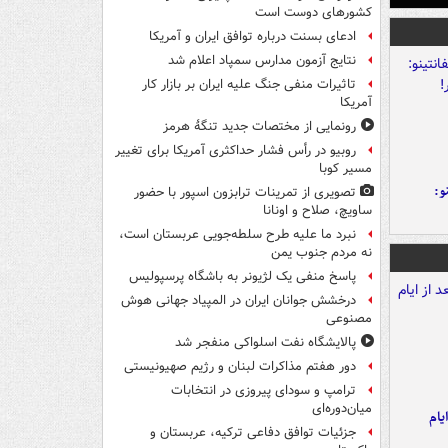
کشورهای دوست است
ادعای بسنت درباره توافق ایران و آمریکا
نتایج آزمون مدارس سمپاد اعلام شد
تاثیرات منفی جنگ علیه ایران بر بازار کار
آمریکا
رونمایی از مختصات جدید تنگۀ هرمز
روبیو در رأس فشار حداکثری آمریکا برای تغییر
مسیر کوبا
و:
تصویری از تمرینات ترابزون اسپور با حضور
ساویچ، صلاح و اونانا
نبرد ما علیه طرح سلطه‌جویی عربستان است،
نه مردم جنوب یمن
پاسخ منفی یک لژیونر به باشگاه پرسپولیس
درخشش جوانان ایران در المپیاد جهانی هوش
مصنوعی
پالایشگاه نفت اسلواکی منفجر شد
دور هفتم مذاکرات لبنان و رژیم صهیونیستی
ترامپ و سودای پیروزی در انتخابات
میان‌دوره‌ای
یام
جزئیات توافق دفاعی ترکیه، عربستان و