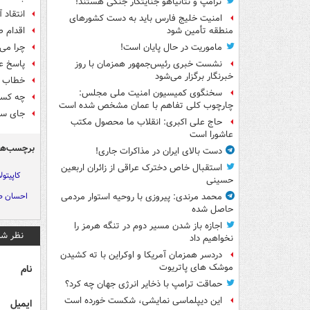
ترامپ و نتانیاهو جنایتکار جنگی هستند!
انتقاد 
امنیت خلیج فارس باید به دست کشورهای
اقدام ص
منطقه تأمین شود
چرا می‌
ماموریت در حال پایان است!
پاسخ عض
نشست خبری رئیس‌جمهور همزمان با روز
خبرنگار برگزار می‌شود
خطاب به
سخنگوی کمیسیون امنیت ملی مجلس:
چه کسی
چارچوب کلی تفاهم با عمان مشخص شده است
جای سر
حاج علی اکبری: انقلاب ما محصول مکتب
عاشورا است
برچسب‌ها
دست بالای ایران در مذاکرات جاری!
استقبال خاص دخترک عراقی از زائران اربعین
کاپیتو
حسینی
احسان ص
محمد مرندی: پیروزی با روحیه استوار مردمی
حاصل شده
اجازه باز شدن مسیر دوم در تنگه هرمز را
نظر شم
نخواهیم داد
دردسر همزمان آمریکا و اوکراین با ته کشیدن
موشک های پاتریوت
نام
حماقت ترامپ با ذخایر انرژی جهان چه کرد؟
این دیپلماسی نمایشی، شکست خورده است
ایمیل