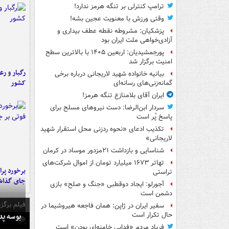
ترامپ کنترلی بر تنگه هرمز ندارد!
وقتی ورزش با معنویت عجین بشه!
پزشکیان: مشروطه نقطه عطف بیداری و
آزادی‌خواهی ملت ایران بود
پورجمشیدیان: اربعین ۱۴۰۵ با بالاترین سطح
امنیت برگزار شد
رگبار و رع
بیانیه خانواده شهید لاریجانی درباره برخی
کشور
گمانه‌زنی‌های رسانه‌ای
ایران آقای بلامنازع تنگه هرمز!
سردار ابن‌الرضا: دست نیروهای مسلح برای
پاسخ پُر است
تکذیب ادعای «نحوه ردزنی محل استقرار شهید
لاریجانی»
شناسایی و بازداشت ۲۱مزدور موساد در کرمان
تهاتر ۱۶۷۳ میلیارد تومان از اموال شرکت‌های
تراستی
جای گذا
آجورلو: ایجاد دوقطبی «جنگ و صلح‌» بازی
دشمن است
فیلم برگزی
سفیر ایران در ژاپن: همان فاجعه هیروشیما در
بوسه‌ پ
حال تکرار است
فریاد مردم «فدایی خامنه‌ای بودن» است