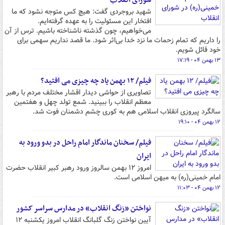
شورای انقلاب
شهید بروجردی گفت: هیچ کس متوجه نشود که ما
افتخار این مسئولیت را به عهده گرفته‌ایم.
می‌خواهیم، چون گذشته ناشناخته باشیم. ترس از آن
را داریم که تمام زحمات ما نزد خدا بی‌اثر شود. ما قصد نداریم سهمی برای
خود قائل شویم.
۱۳ بهمن ۰۴ - ۱۷:۱۹
فیلم/ ۱۲ بهمن یاد چه چیزی می افتید؟
تصاویری از حواشی دیدار اقشار مختلف مردم با رهبر
معظم انقلاب را ببینید. شمع تولد چهل و هفتمین
سالگرد پیروزی انقلاب اسلامی هم به کوری چشم دشمنان فوت شد.
۱۲ بهمن ۰۴ - ۱۹:۱۰
فیلم/ سخنان ماندگار امام راحل در بدو ورود به
ایران
امروز ۱۲ بهمن سالروز ورود رهبر کبیر انقلاب حضرت
امام خمینی(ره) به میهن اسلامی است.
۱۲ بهمن ۰۴ - ۱۱:۰۳
نواختن «زنگ انقلاب» در مدارس سراسر کشور
آیین نواختن زنگ گلبانگ انقلاب امروز یکشنبه ۱۲