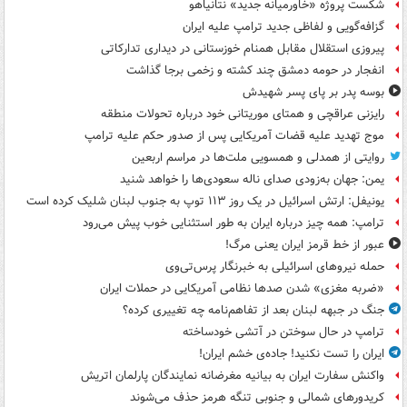
شکست پروژه «خاورمیانه جدید» نتانیاهو
گزافه‌گویی و لفاظی جدید ترامپ علیه ایران
پیروزی استقلال مقابل همنام خوزستانی در دیداری تدارکاتی
انفجار در حومه دمشق چند کشته و زخمی برجا گذاشت
بوسه‌ پدر بر پای پسر شهیدش
رایزنی عراقچی و همتای موریتانی خود درباره تحولات منطقه
موج تهدید علیه قضات آمریکایی پس از صدور حکم علیه ترامپ
روایتی از همدلی و همسویی ملت‌ها در مراسم اربعین
یمن: جهان به‌زودی صدای ناله سعودی‌ها را خواهد شنید
یونیفل: ارتش اسرائیل در یک روز ۱۱۳ توپ به جنوب لبنان شلیک کرده است
ترامپ: همه چیز درباره ایران به طور استثنایی خوب پیش می‌رود
عبور از خط قرمز ایران یعنی مرگ!
حمله نیروهای اسرائیلی به خبرنگار پرس‌تی‌وی
«ضربه مغزی» شدن صدها نظامی آمریکایی در حملات ایران
جنگ در جبهه لبنان بعد از تفاهم‌نامه چه تغییری کرده؟
ترامپ در حال سوختن در آتشی خودساخته
ایران را تست نکنید! جاده‌ی خشم ایران!
واکنش سفارت ایران به بیانیه مغرضانه نمایندگان پارلمان اتریش
کریدورهای شمالی و جنوبی تنگه هرمز حذف می‌شوند