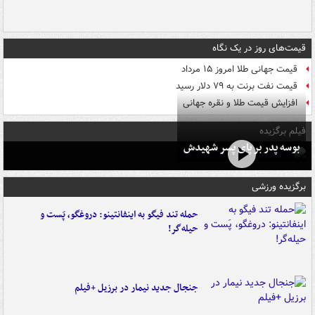
قیمت‌های روز در یک نگاه
قیمت جهانی طلا امروز ۱۵ مرداد
قیمت نفت برنت به ۷۹ دلار رسید
افزایش قیمت طلا و نقره جهانی
فیلم برگزیده
بوسه‌ پدر بر پای پسر شهیدش
برگزیده ورزشی
حمله تند فیگو به اینفانتینو: دروغگو، پَست‌ و
حیله‌گر!
جنجال جدید نیمار در برزیل +فیلم