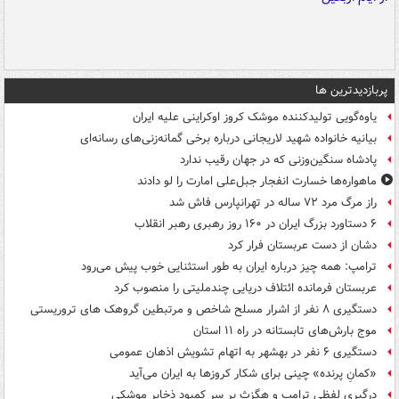
پربازدیدترین ها
یاوه‌گویی تولیدکننده موشک کروز اوکراینی علیه ایران
بیانیه خانواده شهید لاریجانی درباره برخی گمانه‌زنی‌های رسانه‌ای
پادشاه سنگین‌وزنی که در جهان رقیب ندارد
ماهواره‌ها خسارت انفجار جبل‌علی امارت را لو دادند
راز مرگ مرد ۷۲ ساله در تهرانپارس فاش شد
۶ دستاورد بزرگ ایران در ۱۶۰ روز رهبری رهبر انقلاب
دشان از دست عربستان فرار کرد
ترامپ: همه چیز درباره ایران به طور استثنایی خوب پیش می‌رود
عربستان فرمانده ائتلاف دریایی چندملیتی را منصوب کرد
دستگیری ۸ نفر از اشرار مسلح شاخص و مرتبطین گروهک های تروریستی
موج بارش‌های تابستانه در راه ۱۱ استان
دستگیری ۶ نفر در بهشهر به اتهام تشویش اذهان عمومی
«کمانِ پرنده» چینی برای شکار کروزها به ایران می‌آید
درگیری لفظی ترامپ و هگزث بر سر کمبود ذخایر موشکی