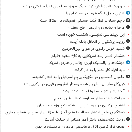
نیویورک تایمز فاش کرد: کارگروه ویژه سیا برای تفرقه افکنی در کوبا
کنترل کامل تنگه هرمز در دست ایران!
پرچم سیاه بر فراز گنبد حسینی همچنان در اهتزاز است
ماجرای پیاده روی اربعین حاج رمضان
این دیپلماسی نمایشی، شکست خورده است
روایت پزشکیان از انحلال بانک آینده
شمیم خوش رضوی در هوای بین‌الحرمین
هشدار افسر ارشد آمریکایی به کاخ سفید +فیلم
موشک‌های بالستیک ایران؛ چالش راهبردی آمریکا
باید افراد کارآمدتر را به کار گرفت
حامیان فلسطین در مکزیک پرچم اسرائیل را به آتش کشیدند
دبیرکل سازمان ملل باز هم خواستار آتش‌بس فوری در اوکراین شد
آنچه رهبر شهید سال‌ها پیش دیده بودند
حمایت هلندی‌ها از مظلومیت فلسطین +فیلم
افشای برکناری در موساد پس از شکست پروژه علیه ایران
دستگیری عامل انتشار مطالب توهین‌آمیز علیه زائران اربعین در فضای مجازی
روایت تکان‌دهنده دانش‌آموز مینابی از جنایت آمریکا
هدف قرار گرفتن اتاق‌ فرماندهی مزدوران عربستان در یمن