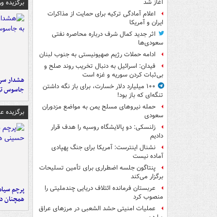
برگزیده و
آغاز شد
اعلام آمادگی ترکیه برای حمایت از مذاکرات
ایران و آمریکا
اثر جدید کمال شرف درباره محاصره نفتی
سعودی‌ها
ادامه حملات رژیم صهیونیستی به جنوب لبنان
فیدان: اسرائیل به دنبال تخریب روند صلح و
بی‌ثبات کردن سوریه و غزه است
هشدار سرم
۱۰۰ میلیارد دلار خسارت، برای باز نگه داشتن
جاسوس تی
تنگه‌ای که باز بود!
حمله نیروهای مسلح یمن به مواضع مزدوران
برگزیده 
سعودی
زلنسکی: دو پالایشگاه روسیه را هدف قرار
دادیم
نشنال اینترست: آمریکا برای جنگ پهپادی
آماده نیست
پنتاگون جلسه اضطراری برای تأمین تسلیحات
برگزار می‌کند
عربستان فرمانده ائتلاف دریایی چندملیتی را
پرچم سیاه
منصوب کرد
همچنان در
عملیات امنیتی حشد الشعبی در مرزهای عراق