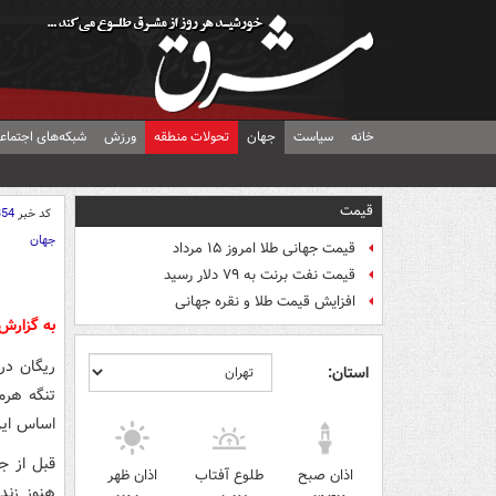
خانه
سیاست
جهان
تحولات منطقه
ورزش
شبکه‌های اجتماع
قیمت
کد خبر
354
جهان
قیمت جهانی طلا امروز ۱۵ مرداد
قیمت نفت برنت به ۷۹ دلار رسید
افزایش قیمت طلا و نقره جهانی
به گزار
ریگان در 
استان:
تنگه هرم
اساس این
اذان صبح
طلوع آفتاب
اذان ظهر