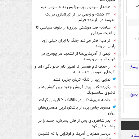
ن
هشدار سرمربی پرسپولیس به جاسوس تیم
۲۲ کشته و زخمی بر اثر تیراندازی در یک
مدرسه در تایلند+ فیلم
سامانه ضد موشکی لیزری؛ از بلوف سیاسی تا
واقعیت میدانی
 در
ترامپ: فکر می‌کنم جنگ با ایران خیلی زود
پایان می‌یابد
نیمی از آمریکایی‌ها از تشدید هرج‌ومرج در
غرب آسیا می‌ترسند
از حذف نام همسر تا تغییر نام خانوادگی؛ اما و
پاسخ
اگرهای تعویض شناسنامه
نمایی زیبا از تنگه کریان جزیره قشم
رکوردشکنی پیش‌فروش جدیدترین گوشی‌های
تاشوی سامسونگ
پاسخ
حادثه غرق‌شدگی در طاقانک ۲ قربانی گرفت
مسجد جامع یزد، از باشکوه‌ترین معماری‌های
ایران
پدر شاهرودی پس از قتل پسرش، جسد را در
چاه مخفی کرد
دردسر همزمان آمریکا و اوکراین با ته کشیدن