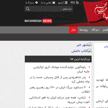
RSS
آرشیو
تماس با ما
دربارهٔ ما
MASHREGH
NEWS
یلم
دیدگاه
پیوندها
بازار
اپ
پربازدیدترین ها
یاوه‌گویی تولیدکننده موشک کروز اوکراینی
علیه ایران
پدر شاهرودی پس از قتل پسرش، جسد را در
که تهدید
چاه مخفی کرد
واند بر
۶ دستاورد بزرگ ایران در ۱۶۰ روز رهبری رهبر
انقلاب
ترامپ: همه چیز درباره ایران به طور استثنایی
ل فروپاشی بود و ۱۳ نفر از اعضای ارتش
خوب پیش می‌رود
ی پمپ بنزین
«کمانِ پرنده» چینی برای شکار کروزها به ایران