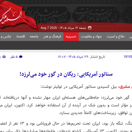
جمعه ۱۶ مرداد ۱۴۰۵ -
Aug 7 2026
ی
دفاع و امنیت
جهاد و مقاومت
حسینیه
فرهنگ و هنر
جامعه
اقتصاد
عکس و ف
1819
تاریخ انتشار:
۲۸ خرداد ۱۴۰۵ - ۱۸:۰۷
۵ نظر
چ
سناتور آمریکایی: ریگان در گور خود می‌لرزد!
ش مشرق،
بیل کسیدی سناتور آمریکایی در توئیتر نوشت:
گور خود می‌لرزد؛ جاه‌طلبی‌های هسته‌ای ایران مهار نشده و آنها دریافته‌اند 
ز مؤثر است و بدون شک در آینده از آن استفاده خواهد کرد. اکنون، ایران می‌ت
 توافق، زیرساخت‌های کاملاً جدیدی بسازد.
قبل از جنگ، تنگه باز بود، ایران تحت تحریم‌ها در حا
هنوز زنده بودند. اکنون، ۱۳ آمریکایی کشته شده‌اند، خانواده‌ها میلیاردها دلار برا