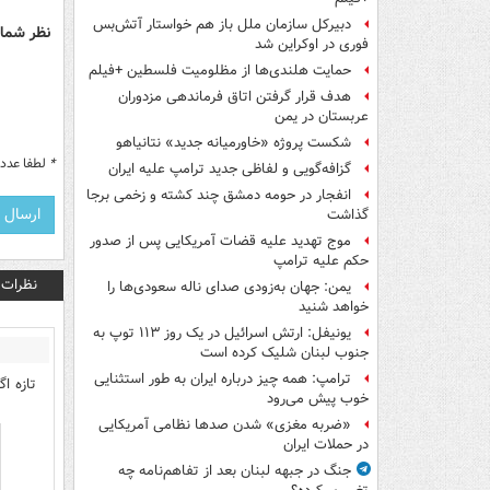
دبیرکل سازمان ملل باز هم خواستار آتش‌بس
نظر شما 
فوری در اوکراین شد
حمایت هلندی‌ها از مظلومیت فلسطین +فیلم
هدف قرار گرفتن اتاق‌ فرماندهی مزدوران
عربستان در یمن
شکست پروژه «خاورمیانه جدید» نتانیاهو
*
لطفا عدد م
گزافه‌گویی و لفاظی جدید ترامپ علیه ایران
انفجار در حومه دمشق چند کشته و زخمی برجا
گذاشت
موج تهدید علیه قضات آمریکایی پس از صدور
حکم علیه ترامپ
نظرات
یمن: جهان به‌زودی صدای ناله سعودی‌ها را
خواهد شنید
یونیفل: ارتش اسرائیل در یک روز ۱۱۳ توپ به
جنوب لبنان شلیک کرده است
ترامپ: همه چیز درباره ایران به طور استثنایی
تازه ا
خوب پیش می‌رود
«ضربه مغزی» شدن صدها نظامی آمریکایی
در حملات ایران
جنگ در جبهه لبنان بعد از تفاهم‌نامه چه