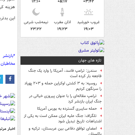
۱۲:۱۰
۰۵:۱۷
۰۳:۴۲
هزینه کر
این بدتر
غروب خورشید
اذان مغرب
نیمه‌شب شرعی
۲۳:۲۲
۱۹:۲۳
۱۹:۰۳
*بازنشر 
تازه های جهان
مخاطبان 
سندرز: ترامپ فاسد، آمریکا را وارد یک جنگ
فاجعه بار کرده است
روسیه: به ۳ کشتی اوکراین حمله و ۲۰۳ پهپاد
را سرنگون کردیم
ترامپ مقاله‌ای را با عنوان پیروزی خیالی در
جنگ ایران بازنشر کرد
حمله سایبری گسترده به بورس آمریکا
تلگراف: جنگ علیه ایران ممکن است به یکی از
اشتباهات تاریخ تبدیل شود
اخبار مرتب
امضای توافق دفاعی بین عربستان، ترکیه و
پاکستان