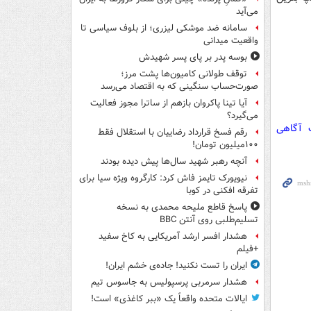
می‌آید
سامانه ضد موشکی لیزری؛ از بلوف سیاسی تا
واقعیت میدانی
بوسه‌ پدر بر پای پسر شهیدش
توقف طولانی کامیون‌ها پشت مرز؛
صورت‌حساب سنگینی که به اقتصاد می‌رسد
آیا تینا پاکروان بازهم از ساترا مجوز فعالیت
می‌گیرد؟
ت آگاهی
رقم فسخ قرارداد رضاییان با استقلال فقط
۱۰۰میلیون تومان!
آنچه رهبر شهید سال‌ها پیش دیده بودند
نیویورک تایمز فاش کرد: کارگروه ویژه سیا برای
تفرقه افکنی در کوبا
پاسخ قاطع ملیحه محمدی به نسخه
تسلیم‌طلبی روی آنتن BBC
هشدار افسر ارشد آمریکایی به کاخ سفید
+فیلم
ایران را تست نکنید! جاده‌ی خشم ایران!
هشدار سرمربی پرسپولیس به جاسوس تیم
ایالات متحده واقعاً یک «ببر کاغذی» است!