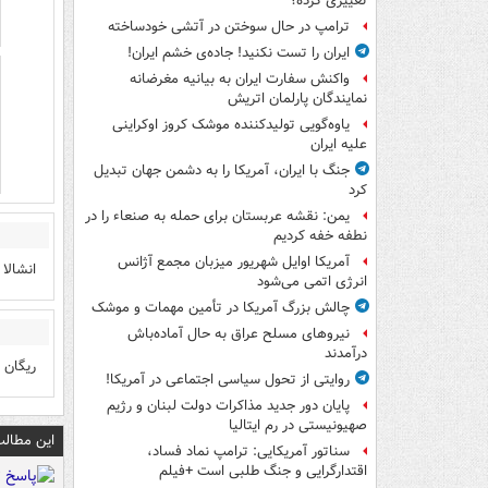
تغییری کرده؟
ترامپ در حال سوختن در آتشی خودساخته
ایران را تست نکنید! جاده‌ی خشم ایران!
واکنش سفارت ایران به بیانیه مغرضانه
نمایندگان پارلمان اتریش
یاوه‌گویی تولیدکننده موشک کروز اوکراینی
علیه ایران
جنگ با ایران، آمریکا را به دشمن جهان تبدیل
کرد
یمن: نقشه عربستان برای حمله به صنعاء را در
نطفه خفه کردیم
آمریکا اوایل شهریور میزبان مجمع آژانس
انشالا
انرژی اتمی می‌شود
چالش بزرگ آمریکا در تأمین مهمات و موشک
نیروهای مسلح عراق به حال آماده‌باش
درآمدند
ریگان 
روایتی از تحول سیاسی اجتماعی در آمریکا!
پایان دور جدید مذاکرات دولت لبنان و رژیم
صهیونیستی در رم ایتالیا
این مطالب
سناتور آمریکایی: ترامپ نماد فساد،
اقتدارگرایی و جنگ طلبی است +فیلم