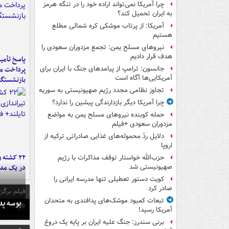
چرا آمریکا نمی‌تواند اراده خود را در تنگه هرمز
به ایران تحمیل کند؟
آمریکا: از پرتاب موشکی کره شمالی مطلع
هستیم
نیروهای مسلح یمن: تجمع مزدوران سعودی را
هدف قرار دادیم
پاسخ تأمین
پرداخت ما
جانسون: ترامپ از پیامدهای جنگ با ایران برای
آمریکایی‌ها آگاه است
بازنشستگا
تجاوز نظامی مجدد رژیم صهیونیستی به سوریه
چرا آمریکا دیگر بازدارندگی پیشین را ندارد؟
حمله کوبنده نیروهای مسلح یمن به مواضع
مزدوران سعودی +فیلم
دلایل ردّ محموله‌های غذایی صادراتی ترکیه از
اروپا
۲۲ کشته 
حزب‌الله خواستار توقف مذاکرات با رژیم
در یک مدر
صهیونیستی شد
کویت دستور تعطیلی تنها مدرسه ایرانی را
صادر کرد
فیلم برگزی
تبعات کمبود موشک‌های پدافندی به متحدان
بوسه‌ پ
آمریکا رسید!
برنی سندرز: جنگ علیه ایران بر پایه یک دروغ