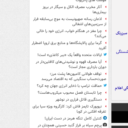
موشک های پاتریوت
آثار مخرب مصرف الکل و سیگار در بروز
بیماری‌ها
اذعان رسانه صهیونیست به موج بی‌سابقه فرار
از سرزمین‌های اشغالی
چرا مغز در هنگام خواب، انرژی خود را خالی
 سبزرنگ
می‌کند؟
گرما برای پالایشگاه‌ها و منابع برق اروپا اضطرار
آفرید
ایالات متحده واقعاً یک «ببر کاغذی» است!
آیا مصرف قهوه و نوشیدنی‌های کافئین‌دار در
دوران بارداری مجاز است؟
توقف طولانی کامیون‌ها پشت مرز؛
صورت‌حساب سنگینی که به اقتصاد می‌رسد
حماقت ترامپ با ذخایر انرژی جهان چه کرد؟
ی اعلام
چرا تابستان فصل محبوب میکروب‌هاست؟
دستگیری قاتل فراری در نوشهر
نیویورک تایمز فاش کرد: کارگروه ویژه سیا برای
تفرقه افکنی در کوبا
کنترل کامل تنگه هرمز در دست ایران!
پرچم سیاه بر فراز گنبد حسینی همچنان در