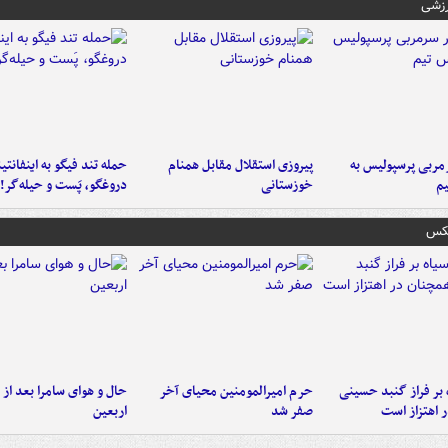
رزشی
ربی پرسپولیس به
پیروزی استقلال مقابل همنام
حمله تند فیگو به اینفانتین
م
خوزستانی
دروغگو، پَست‌ و حیله‌گر!
عکس
 بر فراز گنبد حسینی
حرم امیرالمومنین محیای آخر
حال و هوای سامرا بعد از ا
 اهتزاز است
صفر شد
اربعین