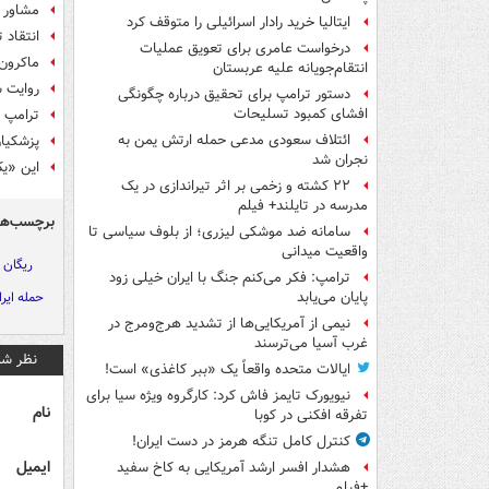
مشاور ن
ایتالیا خرید رادار اسرائیلی را متوقف کرد
انتقاد 
درخواست عامری برای تعویق عملیات
ماکرون:
انتقام‌جویانه علیه عربستان
روایت ش
دستور ترامپ برای تحقیق درباره چگونگی
افشای کمبود تسلیحات
ترامپ ت
ائتلاف سعودی مدعی حمله ارتش یمن به
پزشکیان
نجران شد
این «یک» از آ
۲۲ کشته و زخمی بر اثر تیراندازی در یک
مدرسه در تایلند+ فیلم
برچسب‌ها
سامانه ضد موشکی لیزری؛ از بلوف سیاسی تا
واقعیت میدانی
ریگان
ترامپ: فکر می‌کنم جنگ با ایران خیلی زود
حمله ایرا
پایان می‌یابد
نیمی از آمریکایی‌ها از تشدید هرج‌ومرج در
غرب آسیا می‌ترسند
نظر شم
ایالات متحده واقعاً یک «ببر کاغذی» است!
نیویورک تایمز فاش کرد: کارگروه ویژه سیا برای
نام
تفرقه افکنی در کوبا
کنترل کامل تنگه هرمز در دست ایران!
ایمیل
هشدار افسر ارشد آمریکایی به کاخ سفید
+فیلم