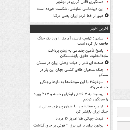
دستگیری قاتل فراری در نوشهر
این دیپلماسی نمایشی، شکست خورده است
عبور از خط قرمز ایران یعنی مرگ!
آخرین اخبار
سندرز: ترامپ فاسد، آمریکا را وارد یک جنگ
فاجعه بار کرده است
پاسخ تأمین‌اجتماعی به زمان پرداخت
مابه‌التفاوت حقوق بازنشستگان
صحنه ای نادر از حیات وحش ایران در سبلان
جنگ مدعیان طلای کشتی جهان این بار در
مسکو
سوخو۳۵ با این موشک‌ها به ناوهای‌جنگی
حمله می‌کند
روسیه: به ۳ کشتی اوکراین حمله و ۲۰۳ پهپاد
را سرنگون کردیم
ترامپ مقاله‌ای را با عنوان پیروزی خیالی در
جنگ ایران بازنشر کرد
قیمت جهانی طلا امروز ۱۶ مرداد
برخورد پراید با تیر برق ۲ فوتی بر جای گذاشت