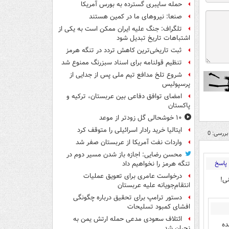
حمله سایبری گسترده به بورس آمریکا
صنعا: نیروهای ما در کمین‌ هستند
تلگراف: جنگ علیه ایران ممکن است به یکی از
اشتباهات تاریخ تبدیل شود
ثبت تاریخی‌ترین کاهش تردد در تنگه هرمز
تنظیم قولنامه برای اسناد سبزرنگ ممنوع شد
شروع تلخ مدافع تیم ملی پس از جدایی از
پرسپولیس
امضای توافق دفاعی بین عربستان، ترکیه و
پاکستان
۱۰ خوشحالی گل زودتر از موعد
ایتالیا خرید رادار اسرائیلی را متوقف کرد
بررسی: 0
واردات نفت آمریکا از عربستان صفر شد
محسن رضایی: اجازه باز شدن مسیر دوم در
پاسخ
تنگه هرمز را نخواهیم داد
درخواست عامری برای تعویق عملیات
ی!
انتقام‌جویانه علیه عربستان
دستور ترامپ برای تحقیق درباره چگونگی
افشای کمبود تسلیحات
ائتلاف سعودی مدعی حمله ارتش یمن به
ده
نجران شد