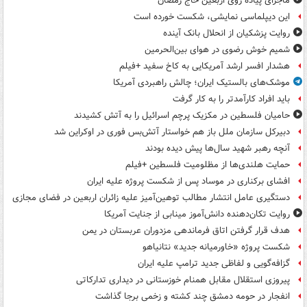
ماجرای پیاده روی اربعین حاج رمضان
این دیپلماسی نمایشی، شکست خورده است
روایت پزشکیان از انحلال بانک آینده
شمیم خوش رضوی در هوای بین‌الحرمین
هشدار افسر ارشد آمریکایی به کاخ سفید +فیلم
موشک‌های بالستیک ایران؛ چالش راهبردی آمریکا
باید افراد کارآمدتر را به کار گرفت
حامیان فلسطین در مکزیک پرچم اسرائیل را به آتش کشیدند
دبیرکل سازمان ملل باز هم خواستار آتش‌بس فوری در اوکراین شد
آنچه رهبر شهید سال‌ها پیش دیده بودند
حمایت هلندی‌ها از مظلومیت فلسطین +فیلم
افشای برکناری در موساد پس از شکست پروژه علیه ایران
دستگیری عامل انتشار مطالب توهین‌آمیز علیه زائران اربعین در فضای مجازی
روایت تکان‌دهنده دانش‌آموز مینابی از جنایت آمریکا
هدف قرار گرفتن اتاق‌ فرماندهی مزدوران عربستان در یمن
شکست پروژه «خاورمیانه جدید» نتانیاهو
گزافه‌گویی و لفاظی جدید ترامپ علیه ایران
پیروزی استقلال مقابل همنام خوزستانی در دیداری تدارکاتی
انفجار در حومه دمشق چند کشته و زخمی برجا گذاشت