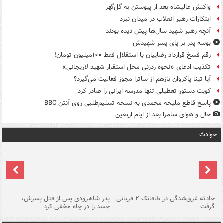
واکنش عالیشاه بعد از پیوستن به گل‌گهر
ابتکارات رهبر انقلاب در میدان نبرد
آنچه رهبر شهید سال‌ها پیش دیده بودند
بوسه‌ پدر بر پای پسر شهیدش
رقم فسخ قرارداد رضاییان با استقلال فقط ۱۰۰میلیون تومان!
تکذیب ادعای «نحوه ردزنی محل استقرار شهید لاریجانی»
آیا تینا پاکروان بازهم از ساترا مجوز فعالیت می‌گیرد؟
کویت دستور تعطیلی تنها مدرسه ایرانی را صادر کرد
پاسخ قاطع ملیحه محمدی به نسخه تسلیم‌طلبی روی آنتن BBC
حال و هوای سامرا بعد از ایام اربعین
حوادث
شته
حادثه غرق‌شدگی در طاقانک ۲ قربانی
پدر شاهرودی پس از قتل پسرش،
دس
گرفت
جسد را در چاه مخفی کرد