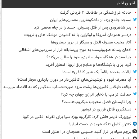
آخرین اخبار
حادثه غرق‌شدگی در طاقانک ۲ قربانی گرفت
مسجد جامع یزد، از باشکوه‌ترین معماری‌های ایران
پدر شاهرودی پس از قتل پسرش، جسد را در چاه مخفی کرد
دردسر همزمان آمریکا و اوکراین با ته کشیدن موشک های پاتریوت
آثار مخرب مصرف الکل و سیگار در بروز بیماری‌ها
اذعان رسانه صهیونیست به موج بی‌سابقه فرار از سرزمین‌های اشغالی
چرا مغز در هنگام خواب، انرژی خود را خالی می‌کند؟
گرما برای پالایشگاه‌ها و منابع برق اروپا اضطرار آفرید
ایالات متحده واقعاً یک «ببر کاغذی» است!
آیا مصرف قهوه و نوشیدنی‌های کافئین‌دار در دوران بارداری مجاز است؟
توقف طولانی کامیون‌ها پشت مرز؛ صورت‌حساب سنگینی که به اقتصاد می‌رسد
حماقت ترامپ با ذخایر انرژی جهان چه کرد؟
چرا تابستان فصل محبوب میکروب‌هاست؟
دستگیری قاتل فراری در نوشهر
نیویورک تایمز فاش کرد: کارگروه ویژه سیا برای تفرقه افکنی در کوبا
کنترل کامل تنگه هرمز در دست ایران!
پرچم سیاه بر فراز گنبد حسینی همچنان در اهتزاز است