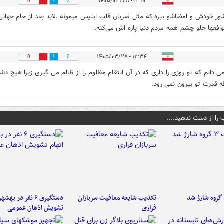
۱۲:۱۰ - ۱۴۰۵/۰۳/۲۸
0
2
ور خودش و امضاشو ببره که مثل ضربان قلب ابلیس میمونه .لابد بعد از جام جهان
وافقها جلو چشم همه مردم دنیا پاره اش می‌کنه.
۱۲:۳۴ - ۱۴۰۵/۰۳/۲۸
0
0
می دانم که تو روزی را داری که در آن انتقام مظلوم را از ظالم می گیری زیرا هیچ دش
ه قدرت تو بیرون نمی رود.
 را از دست ندهید....
تکذیب شایعه معافیت سربازان
دستگیری ۶ نفر در به
فراری
تشویش اذهان عمومی