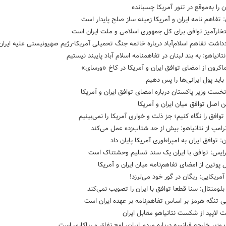
ان را به‌موقع در تنور آمریکا چسبانده
 تفاهم نامه ایران و آمریکا زمینه ساز صلح پایدار است
خارآمیز توافق برای کل جمهوری اسلامی و ملت ایران است
داشت تفاهم اسلام‌آباد درباره خاتمه جنگ تحمیلی آمریکا-رژیم صهیونیستی علیه ایران
تانیاهو: به بند لبنان در تفاهمنامه اسلام آباد پایبند نیستیم
اکرون از امضای توافق ایران و آمریکا در کاخ «ورسای»
باید پول ایرانی‌ها را پس دهیم
خست وزیر پاکستان درباره امضای توافق ایران و آمریکا
ن اصل توافق میان ایران و آمریکا
وافق را نگاه کنیم؛ جز ذلت و خواری آمریکا را نمی‌بینیم
ترامپ از نتانیاهو: بیش از حد شتاب‌زده عمل می‌کند
: توافق ایران به امپراطوری آمریکا پایان داد
رایس: توافق با ایران یک سند تسلیم وحشتناک است
 پوتین از امضای تفاهم‌نامه میان ایران و آمریکا
آمریکایی: ریگان در گور خود می‌لرزد!
بلومنتال: سنا قطعا توافق با ایران را تصویب نمی‌کند
ی تنگه هرمز بر اساس تفاهم‌نامه بر عهده ایران است
 لاپید از شکست نتانیاهو مقابل ایران
 وزیر خارجه فرانسه درباره مردم ایران، اوج نفاق و ریاکاری است