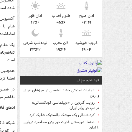
آکسیوس ه
شده است
اذان صبح
طلوع آفتاب
اذان ظهر
آکسیوس ه
۱۲:۱۰
۰۵:۱۶
۰۳:۴۱
شام با «
امضاشده 
غروب خورشید
اذان مغرب
نیمه‌شب شرعی
یک مقام 
۲۳:۲۲
۱۹:۲۴
۱۹:۰۴
تفاهم‌نا
است.
همچنین خب
امضا کرد.
تازه های جهان
در همین 
عملیات امنیتی حشد الشعبی در مرزهای عراق
و اردن
تفاهم میا
روایت گاردین از «دیپلماسی کودکستانی»
ادعای فا
ترامپ در برابر ایران
کره شمالی یک موشک بالستیک شلیک کرد
صنعا: عربستان قدرت دور زدن محاصره دریایی
شبکه فاک
را ندارد
در ژنو بر