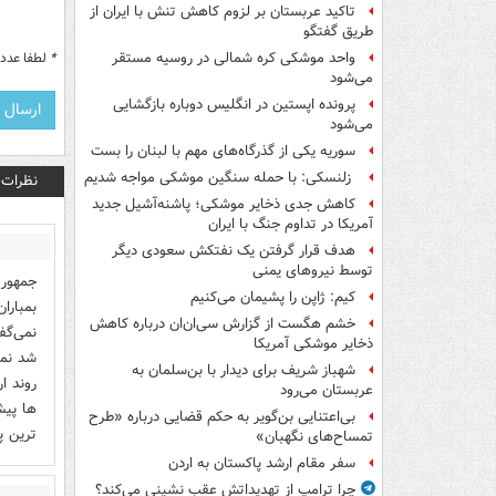
تاکید عربستان بر لزوم کاهش تنش با ایران از
طریق گفتگو
*
لطفا عدد م
واحد موشکی کره شمالی در روسیه مستقر
می‌شود
پرونده اپستین در انگلیس دوباره بازگشایی
می‌شود
سوریه یکی از گذرگاه‌های مهم با لبنان را بست
زلنسکی: با حمله سنگین موشکی مواجه شدیم
نظرات
کاهش جدی ذخایر موشکی؛ پاشنه‌آشیل جدید
آمریکا در تداوم جنگ با ایران
هدف قرار گرفتن یک نفتکش سعودی دیگر
توسط نیروهای یمنی
جمهوری
کیم: ژاپن را پشیمان می‌کنیم
بمبارا
خشم هگست از گزارش سی‌ان‌ان درباره کاهش
نمی‌گف
ذخایر موشکی آمریکا
شد نمی
شهباز شریف برای دیدار با بن‌سلمان به
روند ا
عربستان می‌رود
ها پیش
بی‌اعتنایی بن‌گویر به حکم قضایی درباره «طرح
ترین پ
تمساح‌های نگهبان»
سفر مقام ارشد پاکستان به اردن
چرا ترامپ از تهدیداتش عقب نشینی می‌کند؟