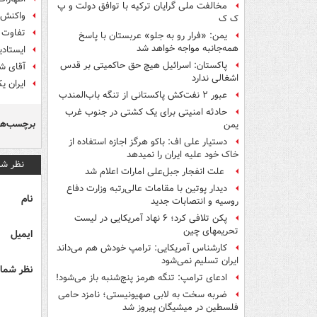
مخالفت ملی گرایان ترکیه با توافق دولت و پ
واکنش 
ک ک
تفاوت ب
یمن: «فرار رو به جلو» عربستان با پاسخ
همه‌جانبه‌ مواجه خواهد شد
ایستاد
پاکستان: اسرائیل هیچ حق حاکمیتی بر قدس
آقای ش
اشغالی ندارد
ایران ی
عبور ۲ نفت‌کش پاکستانی از تنگه باب‌المندب
حادثه امنیتی برای یک کشتی در جنوب غرب
برچسب‌ها
یمن
دستیار علی اف: باکو هرگز اجازه استفاده از
خاک خود علیه ایران را نمیدهد
نظر شم
علت انفجار جبل‌علی امارات اعلام شد
دیدار پوتین با مقامات عالی‌رتبه وزارت دفاع
نام
روسیه و انتصابات جدید
پکن تلافی کرد؛ ۶ نهاد آمریکایی در لیست
تحریمهای چین
ایمیل
کارشناس آمریکایی: ترامپ خودش هم می‌داند
ایران تسلیم نمی‌شود
نظر شما 
ادعای ترامپ: تنگه هرمز پنج‌شنبه باز می‌شود!
ضربه سخت به لابی صهیونیستی؛ نامزد حامی
فلسطین در میشیگان پیروز شد