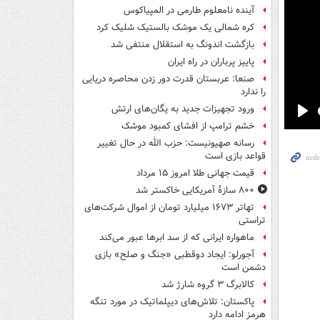
آینده نامعلوم طارمی در المپیاکوس
کره شمالی یک موشک بالستیک شلیک کرد
بازگشت اندونگ به استقلال منتفی شد
پاییز پرباران در راه ایران
صنعا: عربستان قدرت دور زدن محاصره دریایی
را ندارد
ورود تجهیزات جدید به یگان‌های ارتش
Pla
خشم ترامپ از افشای کمبود موشک
رسانه صهیونیست: حزب الله در حال تغییر
قواعد بازی است
قیمت جهانی طلا امروز ۱۵ مرداد
۸۰۰ سازۀ آمریکایی خاکستر شد
تهاتر ۱۶۷۳ میلیارد تومان از اموال شرکت‌های
تراستی
ماهواره ایرانی که از سد ابرها عبور می‌کند
آجورلو: ایجاد دوقطبی «جنگ و صلح‌» بازی
دشمن است
کالابرگ ۳ گروه شارژ شد
پاکستان: تلاش‌های دیپلماتیک در مورد تنگه
هرمز ادامه دارد