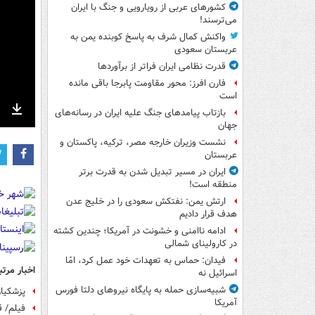
کشورهای عربی از رویارویی و جنگ با ایران
می‌ترسند!
واکنش کمال شرف به پاسخ کوبنده یمن به
عربستان سعودی
قدرت نظامی ایران فراتر از برآوردها
فارن افرز: محور مقاومت پابرجا باقی مانده
است
بازتاب پیامدهای جنگ علیه ایران در رسانه‌های
nter
Download
جهان
ullscreen
نشست وزیران خارجه مصر، ترکیه، پاکستان و
عربستان
ایران در مسیر تبدیل شدن به قدرت برتر
منطقه است!
ارتش یمن: نفتکش سعودی را در خلیج عدن
هدف قرار دادیم
ادامه ناامنی و خشونت در آمریکا؛ چندین کشته
در کارولینای شمالی
فیدان: حماس به تعهدات خود عمل کرد، امّا
اخبار مرتب
اسرائیل نه
شبیه‌سازی حمله به پایگاه نیروهای دلتا فورس
پزشکیان
آمریکا
فیلم/ ق