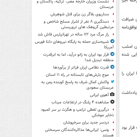
له اجرا
نشست وزیران خارجه مصر، ترکیه، پاکستان و
عربستان
سناریوی بلاگر زن برای قتل شوهرش
ن ضیافت
دستگیری ۸ نفر از اشرار مسلح شاخص و
فق‌نامه
مرتبطین گروهک های تروریستی
راز مرگ مرد ۷۲ ساله در تهرانپارس فاش شد
شبیه‌سازی حمله به پایگاه نیروهای دلتا فورس
ان امشب
آمریکا
ایی شده
قرار بود ایران به زانو درآید، اما به ابرقدرت
منطقه تبدیل شد!
قدرت نظامی ایران فراتر از برآوردها
ایران را
موج بارش‌های تابستانه در راه ۱۱ استان
واکنش کمال شرف به پاسخ کوبنده یمن به
عربستان سعودی
یادداشت
آهوی ایرانی
مشاهده ۴ پلنگ در ارتفاعات میناب
درگیری لفظی ترامپ و هگزث بر سر کمبود
ذخایر موشکی
دردسر جدید برای سرخپوشان
رار بود
ونس: ایرانی‌ها مذاکره‌کنندگان سرسختی
هستند