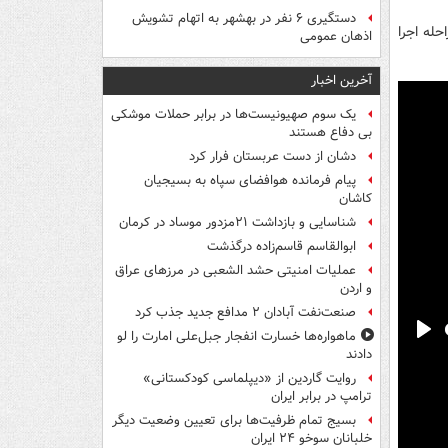
دستگیری ۶ نفر در بهشهر به اتهام تشویش
حله اجرا
اذهان عمومی
آخرین اخبار
یک‌ سوم صهیونیست‌ها در برابر حملات موشکی
بی دفاع هستند
دشان از دست عربستان فرار کرد
پیام فرمانده هوافضای سپاه به بسیجیان
کاشان
شناسایی و بازداشت ۲۱مزدور موساد در کرمان
ابوالقاسم قاسم‌زاده درگذشت
عملیات امنیتی حشد الشعبی در مرزهای عراق
و اردن
صنعت‌نفت آبادان ۲ مدافع جدید جذب کرد
ماهواره‌ها خسارت انفجار جبل‌علی امارت را لو
Pla
دادند
روایت گاردین از «دیپلماسی کودکستانی»
ترامپ در برابر ایران
بسیج تمام ظرفیت‌ها برای تعیین وضعیت دیگر
خلبانان سوخو ۲۴ ایران