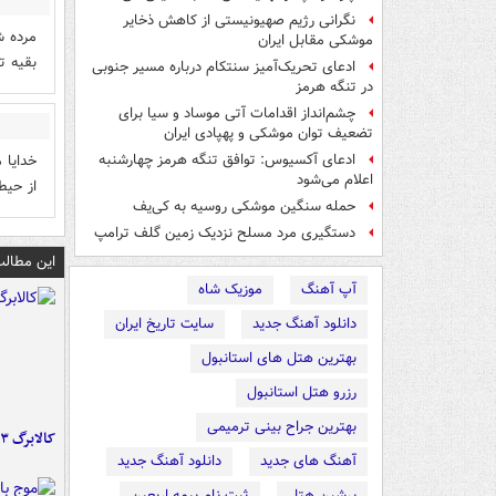
نگرانی رژیم صهیونیستی از کاهش ذخایر
مرده ش
موشکی مقابل ایران
بقیه ت
ادعای تحریک‌آمیز سنتکام درباره مسیر جنوبی
در تنگه هرمز
چشم‌انداز اقدامات آتی موساد و سیا برای
تضعیف توان موشکی و پهپادی ایران
خدایا 
ادعای آکسیوس: توافق تنگه هرمز چهارشنبه
اعلام می‌شود
از حیط
حمله سنگین موشکی روسیه به کی‌یف
دستگیری مرد مسلح نزدیک زمین گلف ترامپ
این مطالب
آپ آهنگ
موزیک شاه
دانلود آهنگ جدید
سایت تاریخ ایران
بهترین هتل های استانبول
رزرو هتل استانبول
بهترین جراح بینی ترمیمی
کالابرگ ۳ گروه شارژ شد
آهنگ های جدید
دانلود آهنگ جدید
پرشین هتل
ثبت نام بیمه اربعین