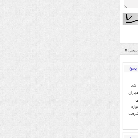
بررسی: 0
پاسخ
 شد
باران
ی
اره
یشرفت