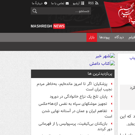
RSS
آرشیو
تماس با ما
دربارهٔ ما
MASHREGH
NEWS
یلم
دیدگاه
پیوندها
بازار
اپ
پربازدیدترین ها
پزشکیان: اگر تا امروز مانده‌ایم، به‌خاطر مردم
نجیب ایران است
پایان تلخ یک نزاع خانوادگی در دورود
تجهیز موشکهای سپاه به نفس اژدها+عکس
تفاهم ایران و عمان در آستانه نهایی شدن
د که این
است
اند.
بازیکنان بی‌کیفیت، پرسپولیس را از قهرمانی
دور کردند