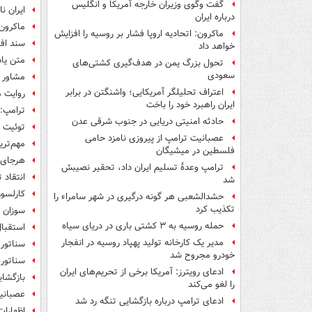
گفت وگوی وزیران خارجه آمریکا و انگلیس
ایران ن
درباره ایران
ماکرون:
ماکرون: اتحادیه اروپا فشار بر روسیه را افزایش
سند افت
خواهد داد
متن یاد
تحول بزرگ یمن در هدف‌گیری کشتی‌های
سعودی
مشاور ن
اعتراف تحلیلگر آمریکایی؛ واشنگتن در برابر
روایت م
ایران راهبرد خود را باخت
ترامپ: 
حادثه امنیتی دریایی در جنوب شرقی عدن
توئیت ن
عصبانیت ترامپ از پیروزی نامزد حامی
مهم‌تری
فلسطین در میشیگان
هرجای ت
ترامپ وعدۀ تسلیم ایران داد، تحقیر نصیبش
انتقاد 
شد
کارلسون
حشدالشعبی هر گونه درگیری در شهر سامراء را
تکذیب کرد
سوزان 
حمله روسیه به ۳ کشتی باری در دریای سیاه
استقبال
مدیر یک کارخانه تولید پهپاد روسیه در انفجار
سناتور 
خودرو مجروح شد
سناتور 
ادعای رویترز: آمریکا برخی از تحریم‌های ایران
بازگشای
را لغو می‌کند
عصبانیت
ادعای ترامپ درباره بازگشایی تنگه رد شد
اظهارات