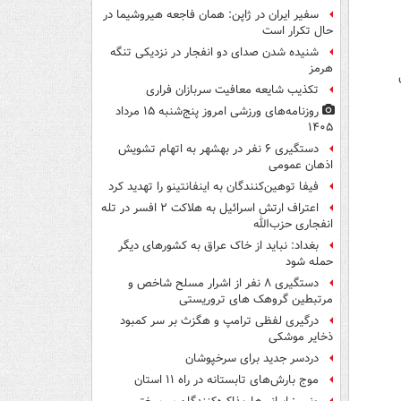
سفیر ایران در ژاپن: همان فاجعه هیروشیما در
حال تکرار است
شنیده شدن صدای دو انفجار در نزدیکی تنگه
هرمز
تکذیب شایعه معافیت سربازان فراری
روزنامه‌های ورزشی امروز پنج‌شنبه ۱۵ مرداد
۱۴۰۵
دستگیری ۶ نفر در بهشهر به اتهام تشویش
اذهان عمومی
فیفا توهین‌کنندگان به اینفانتینو را تهدید کرد
اعتراف ارتش اسرائیل به هلاکت ۲ افسر در تله
انفجاری حزب‌الله
بغداد: نباید از خاک عراق به کشورهای دیگر
حمله شود
دستگیری ۸ نفر از اشرار مسلح شاخص و
مرتبطین گروهک های تروریستی
درگیری لفظی ترامپ و هگزث بر سر کمبود
ذخایر موشکی
دردسر جدید برای سرخپوشان
موج بارش‌های تابستانه در راه ۱۱ استان