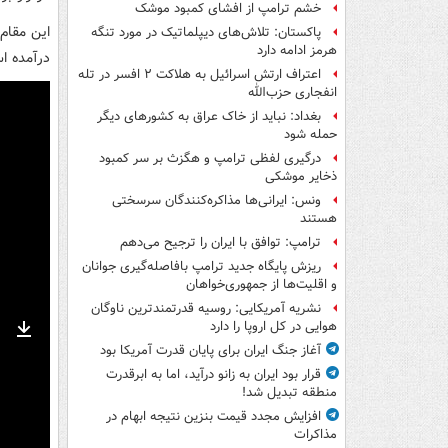
خشم ترامپ از افشای کمبود موشک
این مقام 
پاکستان: تلاش‌های دیپلماتیک در مورد تنگه
هرمز ادامه دارد
درآمده ا
اعتراف ارتش اسرائیل به هلاکت ۲ افسر در تله
انفجاری حزب‌الله
بغداد: نباید از خاک عراق به کشورهای دیگر
حمله شود
درگیری لفظی ترامپ و هگزث بر سر کمبود
ذخایر موشکی
ونس: ایرانی‌ها مذاکره‌کنندگان سرسختی
هستند
ترامپ: توافق با ایران را ترجیح می‌دهم
ریزش پایگاه جدید ترامپ بافاصله‌گیری جوانان
و اقلیت‌ها از جمهوری‌خواهان
نشریه آمریکایی: روسیه قدرتمندترین ناوگان
هوایی در کل اروپا را دارد
nter
Download
آغاز جنگ ایران برای پایان قدرت آمریکا بود
ullscreen
قرار بود ایران به زانو درآید، اما به ابرقدرت
منطقه تبدیل شد!
افزایش مجدد قیمت بنزین نتیجه ابهام در
مذاکرات