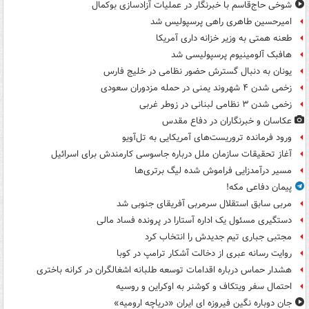
شوخی حاج‌قاسم با خبرنگار در عملیات آزادسازی بوکمال
امیرحسین طاهری راهی پرسپولیس شد
طعنه همتی به وزیر خزانه داری آمریکا
هافبک آلومینیوم پرسپولیسی شد
یونان به دنبال گسترش حضور نظامی در خلیج فارس
زخمی شدن ۴ شهروند یمنی در حمله مزدوران سعودی
زخمی شدن ۳ نظامی لبنانی در زوطر غربی
عکاسان و خبرنگاران در دفاع مقدس
ورود فرمانده تروریست‌های آمریکایی به تل‌آویو
آغاز تحقیقات سازمان ملل درباره جاسوسی کارمندش برای اسرائیل
مسیر درآمدزایی فراموش شده لیگ برتری‌ها
پیمان دفاعی مکه!
مربی سابق استقلال سرمربی آفریقای جنوبی شد
دستگیری مسئول یک اداره آستارا در پرونده فساد مالی
مجتبی جباری تیم جدیدش را انتخاب کرد
روایت رسانه عبری از دخالت آشکار ترامپ در کوبا
هشدار حماس درباره اقدامات توسعه طلبانه اشغالگران در کرانه باختری
احتمال سفر ویتکاف و کوشنر به اوکراین و روسیه
جان دوباره نگین فیروزه ای ایران «دریاچه ارومیه»