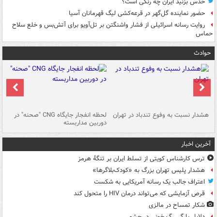
حدس بزنید ایران چه رنگی است؟
حضور نماینده گل‌گهر در قرعه‌کشی لیگ قهرمانان آسیا
روایت رسانه اسرائیلی از فشار واشنگتن بر تل‌آویو برای آتش‌بس و خلع سلاح
حماس
حوادث
ای
هشدار نسبت به وفوع تندباد در تهران
لحظه انفجار جایگاه CNG "صحنه" در
دس
دوربین مداربسته
ات
آخرین اخبار
ترس کارشناس کویتی از تسلط ایران بر تنگۀ هرمز
هشدار پلیس تهران بزرگ به «کودک‌بلاگرها»
اعتراف جالب یک رسانه آمریکایی به شکست
قرص آزمایشی که می‌تواند درمان HIV را متحول کند
شکار تمساح در مالزی
دلایل پارگی رگ خونی در چشم