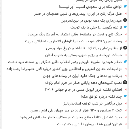
توافق مکه برای سعودی امنیت آور نیست!
علل مرگ زنان در ایران؛ بیماری‌های قلبی همچنان در صدر
میدان‌داری یک دهه نودی در بین‌الحرمین
از غزه بگویید...! حتی با یک توییت!
جنگ تاج و تخت در منطقه؛ وقتی اعتماد به آمریکا رنگ می‌بازد
رسانه عبری: نتانیاهو دست به رفتارهای انتحاری انتخاباتی می‌زند
از مظلوم‌نمایی براندازها تا افشای دروغ مراد ویسی
حملات توپخانه‌ای رژیم صهیونیستی به جنوب لبنان
صفار هرندی: تشییع تاریخی رهبر انقلاب تاثیر شگرفی بر صحنه نبرد داشت
توضیحات معاون امنیتی و انتظامی وزیر کشور درباره قتل حمیدرضا رجب زاده
بازتاب پیامدهای جنگ علیه ایران در رسانه‌های جهان
نصب کتیبه‌های دهه پایانی صفر در حرم امام رئوف
افشای نقشه ترور لیونل مسی در جام جهانی ۲۰۲۶
چند نکته درباره توافق مکه!
دبل درگاهی در شب توقف استانداردلیژ
ثبت ۲ میلیون و ۹۲۰ هزار تردد در مرز مهران طی ایام اربعین
یمن: تشکیل ائتلاف مانع مجازات عربستان بخاطر جنایاتش نمی‌شود
فیدان: ایران هدف پیمان دفاعی مکه نیست