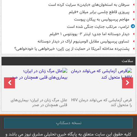
سرطان به استخوان‌های «بایدن» سرایت کرده است
پیروزی قاطع چلسی برابر میلان +فیلم
مهاجم پرسپولیس به پیکان پیوست
ترامپ، مرتکب جنایت جنگی شده است
دیدار دوستانه اما جدی؛ اینتر ۲- یوونتوس ۱ +فیلم
تساوی پرسپولیس مقابل الومینیوم اراک در دیدار دوستانه
پشت‌پرده مداخله آمریکا در حمایت از یِن ژاپن؛ خیرخواهی یا خودخواهی؟
سلامت
ر
قرص آزمایشی که می‌تواند درمان HIV
علل مرگ زنان در ایران؛ بیماری‌های
تن
را متحول کند
قلبی همچنان در صدر
طب
نسخه دسکتاپ
کليه حقوق اين سايت متعلق به پایگاه خبري-تحليلي مشرق نيوز می باشد و