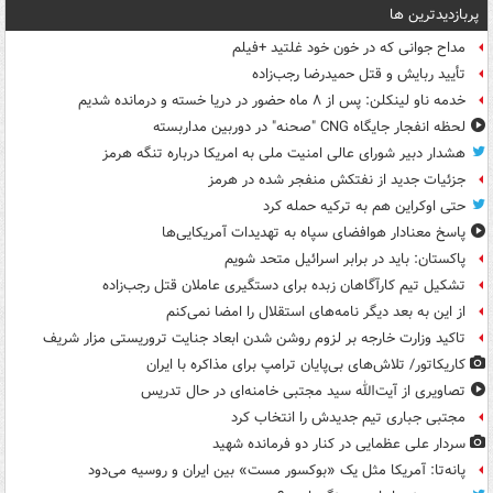
پربازدیدترین ها
مداح جوانی که در خون خود غلتید +فیلم
تأیید ربایش و قتل حمیدرضا رجب‌زاده
خدمه ناو لینکلن: پس از ۸ ماه حضور در دریا خسته و درمانده‌ شدیم
لحظه انفجار جایگاه CNG "صحنه" در دوربین مداربسته
هشدار دبیر شورای عالی امنیت ملی به امریکا درباره تنگه هرمز
جزئیات جدید از نفتکش منفجر شده در هرمز
حتی اوکراین هم به ترکیه حمله کرد
پاسخ معنادار هوافضای سپاه به تهدیدات آمریکایی‌ها
پاکستان: باید در برابر اسرائیل متحد شویم
تشکیل تیم کارآگاهان زبده برای دستگیری عاملان قتل رجب‌زاده
از این به بعد دیگر نامه‌های استقلال را امضا نمی‌کنم
تاکید وزارت خارجه بر لزوم روشن شدن ابعاد جنایت تروریستی مزار شریف
کاریکاتور/ تلاش‌های بی‌پایان ترامپ برای مذاکره با ایران
تصاویری از آیت‌الله سید مجتبی خامنه‌ای در حال تدریس
مجتبی جباری تیم جدیدش را انتخاب کرد
سردار علی عظمایی در کنار دو فرمانده شهید
پانه‌تا: آمریکا مثل یک «بوکسور مست» بین ایران و روسیه می‌دود