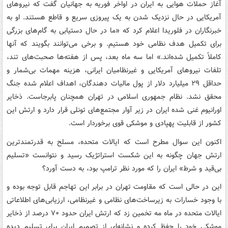
آغاز حملات هوایی به ایران در اواخر فوریه به جهانیان گفت که نیروهای
آمریکایی در حال نزدیک شدن به یک پیروزی سریع و قاطع هستند. او به
خبرنگاران در فلوریدا اعلام کرد که «ما در حال دستیابی به گام‌های بزرگی
برای تکمیل هدف نظامی خود هستیم. و برخی می‌توانند بگویند که آنها
کاملاً تکمیل شده‌اند.» اما سه ماه بعد، پس از هفته‌ها صحبت‌های تند،
تلفات نیروهای آمریکایی و غیرنظامیان ایرانی، هزینه مهمات بی‌شمار و
حداقل ۲۹ میلیارد دلار از پول مالیات دهندگان، اهداف اعلام شده جنگ
محقق نشد. نظام جمهوری اسلامی در تهران همچنان پابرجاست. ذخایر
اورانیوم غنی شده ایران در زیر آوار مجتمع‌های تونلی قرار دارد و ارتش این
کشور از قابلیت پهپادی و موشکی قوی برخوردار است.
اکنون این سوال مطرح است که ایالات متحده، مسلح به قدرتمندترین
ارتش جهان چگونه به این شکست استراتژیک رسید و نتوانست «تسلیم
بی‌قید و شرط» ایران را که مورد نظر ترامپ بود، به دست آورد؟
این در حالی است که مقاومت تهران در برابر این تهاجم قابل توجه بوده و
با وجود خسارات به زیرساخت‌های نظامی و غیرنظامی، ارزیابی‌های اطلاعاتی
ایالات متحده در ماه مه تخمین زد که ارتش ایران حدود ۷۰ درصد از ذخایر
موشکی خود را حفظ کرده و نشانه‌ای از تصمیم ایران برای تسلیم دیده