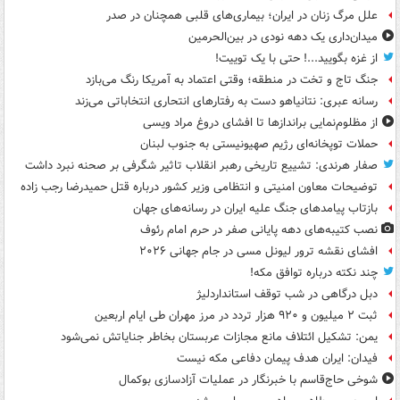
علل مرگ زنان در ایران؛ بیماری‌های قلبی همچنان در صدر
میدان‌داری یک دهه نودی در بین‌الحرمین
از غزه بگویید...! حتی با یک توییت!
جنگ تاج و تخت در منطقه؛ وقتی اعتماد به آمریکا رنگ می‌بازد
رسانه عبری: نتانیاهو دست به رفتارهای انتحاری انتخاباتی می‌زند
از مظلوم‌نمایی براندازها تا افشای دروغ مراد ویسی
حملات توپخانه‌ای رژیم صهیونیستی به جنوب لبنان
صفار هرندی: تشییع تاریخی رهبر انقلاب تاثیر شگرفی بر صحنه نبرد داشت
توضیحات معاون امنیتی و انتظامی وزیر کشور درباره قتل حمیدرضا رجب زاده
بازتاب پیامدهای جنگ علیه ایران در رسانه‌های جهان
نصب کتیبه‌های دهه پایانی صفر در حرم امام رئوف
افشای نقشه ترور لیونل مسی در جام جهانی ۲۰۲۶
چند نکته درباره توافق مکه!
دبل درگاهی در شب توقف استانداردلیژ
ثبت ۲ میلیون و ۹۲۰ هزار تردد در مرز مهران طی ایام اربعین
یمن: تشکیل ائتلاف مانع مجازات عربستان بخاطر جنایاتش نمی‌شود
فیدان: ایران هدف پیمان دفاعی مکه نیست
شوخی حاج‌قاسم با خبرنگار در عملیات آزادسازی بوکمال