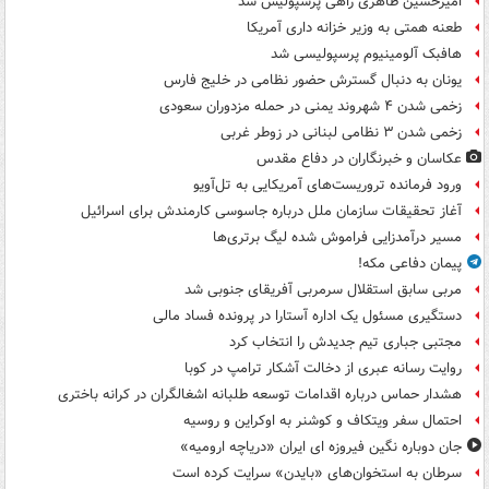
امیرحسین طاهری راهی پرسپولیس شد
طعنه همتی به وزیر خزانه داری آمریکا
هافبک آلومینیوم پرسپولیسی شد
یونان به دنبال گسترش حضور نظامی در خلیج فارس
زخمی شدن ۴ شهروند یمنی در حمله مزدوران سعودی
زخمی شدن ۳ نظامی لبنانی در زوطر غربی
عکاسان و خبرنگاران در دفاع مقدس
ورود فرمانده تروریست‌های آمریکایی به تل‌آویو
آغاز تحقیقات سازمان ملل درباره جاسوسی کارمندش برای اسرائیل
مسیر درآمدزایی فراموش شده لیگ برتری‌ها
پیمان دفاعی مکه!
مربی سابق استقلال سرمربی آفریقای جنوبی شد
دستگیری مسئول یک اداره آستارا در پرونده فساد مالی
مجتبی جباری تیم جدیدش را انتخاب کرد
روایت رسانه عبری از دخالت آشکار ترامپ در کوبا
هشدار حماس درباره اقدامات توسعه طلبانه اشغالگران در کرانه باختری
احتمال سفر ویتکاف و کوشنر به اوکراین و روسیه
جان دوباره نگین فیروزه ای ایران «دریاچه ارومیه»
سرطان به استخوان‌های «بایدن» سرایت کرده است