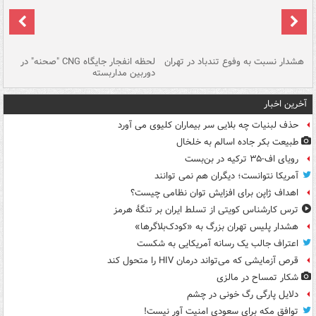
ای
هشدار نسبت به وفوع تندباد در تهران
لحظه انفجار جایگاه CNG "صحنه" در
دس
دوربین مداربسته
ات
آخرین اخبار
حذف لبنیات چه بلایی سر بیماران کلیوی می آورد
طبیعت بکر جاده اسالم به خلخال
رویای اف-۳۵ ترکیه در بن‌بست
آمریکا نتوانست؛ دیگران هم نمی توانند
اهداف ژاپن برای افزایش توان نظامی چیست؟
ترس کارشناس کویتی از تسلط ایران بر تنگۀ هرمز
هشدار پلیس تهران بزرگ به «کودک‌بلاگرها»
اعتراف جالب یک رسانه آمریکایی به شکست
قرص آزمایشی که می‌تواند درمان HIV را متحول کند
شکار تمساح در مالزی
دلایل پارگی رگ خونی در چشم
توافق مکه برای سعودی امنیت آور نیست!