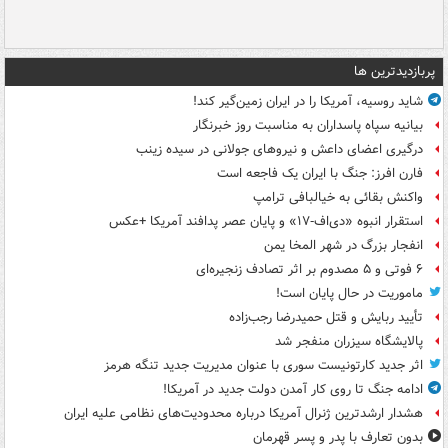
پربازدیدترین ها
شاید روسیه، آمریکا را در ایران زمین‌گیر کند!
بیانیه سپاه پاسداران به مناسبت روز خبرنگار
درگیری اعضای داعش و نیروهای جولانی در سیده زینب
فارن افرز: جنگ با ایران یک فاجعه است
واکنش بقائی به خیالبافی ترامپ
استقرار انبوه «دی‌اف‑۱۷» و پایان عصر پدافند آمریکا +عکس
انفجار بزرگ در شهر المخا یمن
۶ فوتی و ۵ مصدوم بر اثر تصادف زنجیره‌ای
ماموریت در حال پایان است!
تأیید ربایش و قتل حمیدرضا رجب‌زاده
پالایشگاه سیزران منفجر شد
اثر جدید کارتونیست سوری با عنوان مدیریت جدید تنگه هرمز
ادامه جنگ تا روی کار آمدن دولت جدید در آمریکا!
هشدار ارشدترین ژنرال آمریکا درباره محدودیت‌های نظامی علیه ایران
بدون تعارف با پدر و پسر قهرمان