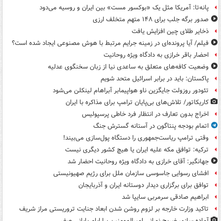
پانه‌تا: آمریکا مثل یک «بوکسور مست» بین ایران و روسیه می‌دود
صدور برگه جلب برای ۱۴۸ متهم متخلف ارزی
ذخایر طلای چین افزایش یافت
فیلم/ آیا پرونده‌ای در زمینه جرایم مرتبط با هوش مصنوعی ایجاد شده است؟
احضار باقر خرازی به دادگاه ویژه روحانیت
وضعیت کافه‌های متعلق به ساعدی نیا از زبان سخنگوی عدلیه
پاکستان: باید در برابر اسرائیل متحد شویم
تئودور روزولت جایگزین ناو هواپیمابر آبراهام لینکلن می‌شود
کاریکاتور/ تلاش‌های بی‌پایان ترامپ برای مذاکره با ایران
اخراج بدون تعارف در انتظار فرد خاطی پرسپولیس
اتمام بودجه پنتاگون در آستانه گسترش جنگ
وقتی ترامپ ریاست‌جمهوری را دستگاه پول‌سازی می‌بیند!
ترکیه: توافق مکه علیه ایران یا هیچ کشور دیگری نیست
جهانگیر: آقای خرازی به دادگاه ویژه روحانیت احضار شد
افشای رسوایی جاسوسی سازمان ملل برای رژیم صهیونیستی
توافق برای برگزاری دیدار دوستانه ایران و آذربایجان
ابراهیم صادقی سرمربی سایپا شد
تاکید وزارت خارجه بر لزوم روشن شدن ابعاد جنایت تروریستی مراز شریف
آماده سازی ضریح نورانی امیرالمومنین برا ایام پایانی صفر