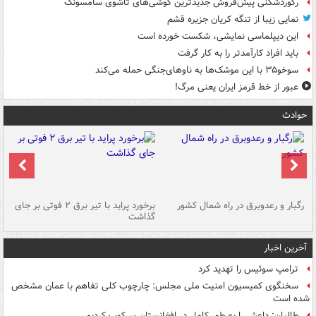
رکوردشکنی پیش‌فروش جدیدترین گوشی‌های تاشوی سامسونگ
نمایی زیبا از تنگه کریان جزیره قشم
این دیپلماسی نمایشی، شکست خورده است
باید افراد کارآمدتر را به کار گرفت
سوخو۳۵ با این موشک‌ها به ناوهای‌جنگی حمله می‌کند
عبور از خط قرمز ایران یعنی مرگ!
حوادث
رگبار و رعدوبرق در راه شمال کشور
برخورد پراید با تیر برق ۲ فوتی بر جای
گذاشت
گر
آخرین اخبار
ترامپ سوئیس را تهدید کرد
سخنگوی کمیسیون امنیت ملی مجلس: چارچوب کلی تفاهم با عمان مشخص
شده است
طالبان: داعش را به طور کامل در افغانستان سرکوب کردیم