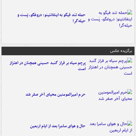
حمله تند فیگو به اینفانتینو: دروغگو، پَست‌ و
حیله‌گر!
برگزیده عکس
پرچم سیاه بر فراز گنبد حسینی همچنان در اهتزاز
است
حرم امیرالمومنین محیای آخر صفر شد
حال و هوای سامرا بعد از ایام اربعین