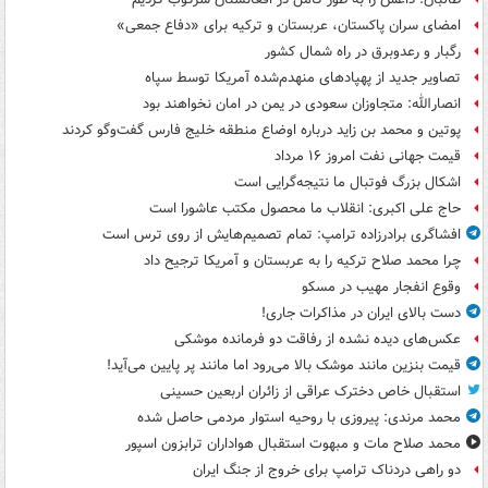
امضای سران پاکستان، عربستان و ترکیه برای «دفاع جمعی»
رگبار و رعدوبرق در راه شمال کشور
تصاویر جدید از پهپادهای منهدم‌شده آمریکا توسط سپاه
انصارالله: متجاوزان سعودی در یمن در امان نخواهند بود
پوتین و محمد بن زاید درباره اوضاع منطقه خلیج فارس گفت‌وگو کردند
قیمت جهانی نفت امروز ۱۶ مرداد
اشکال بزرگ فوتبال ما نتیجه‌گرایی است
حاج علی اکبری: انقلاب ما محصول مکتب عاشورا است
افشاگری برادرزاده ترامپ: تمام تصمیم‌هایش از روی ترس است
چرا محمد صلاح ترکیه را به عربستان و آمریکا ترجیح داد
وقوع انفجار مهیب در مسکو
دست بالای ایران در مذاکرات جاری!
عکس‌های دیده نشده از رفاقت دو فرمانده‌ موشکی
قیمت بنزین مانند موشک بالا می‌رود اما مانند پر پایین می‌آید!
استقبال خاص دخترک عراقی از زائران اربعین حسینی
محمد مرندی: پیروزی با روحیه استوار مردمی حاصل شده
محمد صلاح مات و مبهوت استقبال هواداران ترابزون اسپور
دو راهی دردناک ترامپ برای خروج از جنگ ایران