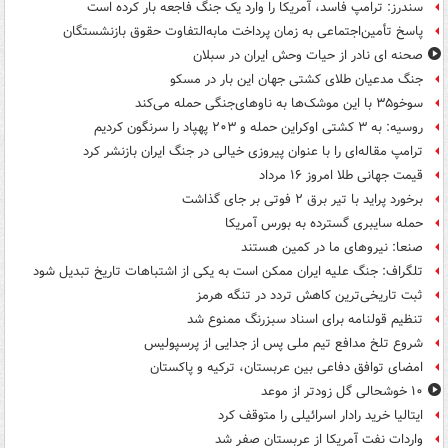
سندرز: ترامپ فاسد، آمریکا را وارد یک جنگ فاجعه بار کرده است
پاسخ تأمین‌اجتماعی به زمان پرداخت مابه‌التفاوت حقوق بازنشستگان
صحنه ای نادر از حیات وحش ایران در سبلان
جنگ مدعیان طلای کشتی جهان این بار در مسکو
سوخو۳۵ با این موشک‌ها به ناوهای‌جنگی حمله می‌کند
روسیه: به ۳ کشتی اوکراین حمله و ۲۰۳ پهپاد را سرنگون کردیم
ترامپ مقاله‌ای را با عنوان پیروزی خیالی در جنگ ایران بازنشر کرد
قیمت جهانی طلا امروز ۱۶ مرداد
برخورد پراید با تیر برق ۲ فوتی بر جای گذاشت
حمله سایبری گسترده به بورس آمریکا
صنعا: نیروهای ما در کمین‌ هستند
تلگراف: جنگ علیه ایران ممکن است به یکی از اشتباهات تاریخ تبدیل شود
ثبت تاریخی‌ترین کاهش تردد در تنگه هرمز
تنظیم قولنامه برای اسناد سبزرنگ ممنوع شد
شروع تلخ مدافع تیم ملی پس از جدایی از پرسپولیس
امضای توافق دفاعی بین عربستان، ترکیه و پاکستان
۱۰ خوشحالی گل زودتر از موعد
ایتالیا خرید رادار اسرائیلی را متوقف کرد
واردات نفت آمریکا از عربستان صفر شد