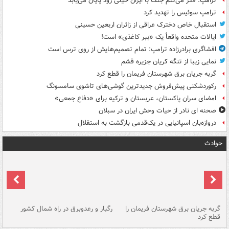
ترامپ: فکر می‌کنم جنگ با ایران خیلی زود پایان می‌یابد
ترامپ سوئیس را تهدید کرد
استقبال خاص دخترک عراقی از زائران اربعین حسینی
ایالات متحده واقعاً یک «ببر کاغذی» است!
افشاگری برادرزاده ترامپ: تمام تصمیم‌هایش از روی ترس است
نمایی زیبا از تنگه کریان جزیره قشم
گربه جریان برق شهرستان فریمان را قطع کرد
رکوردشکنی پیش‌فروش جدیدترین گوشی‌های تاشوی سامسونگ
امضای سران پاکستان، عربستان و ترکیه برای «دفاع جمعی»
صحنه ای نادر از حیات وحش ایران در سبلان
دروازه‌بان اسپانیایی در یک‌قدمی بازگشت به استقلال
حوادث
گربه جریان برق شهرستان فریمان را
رگبار و رعدوبرق در راه شمال کشور
قطع کرد
گذ