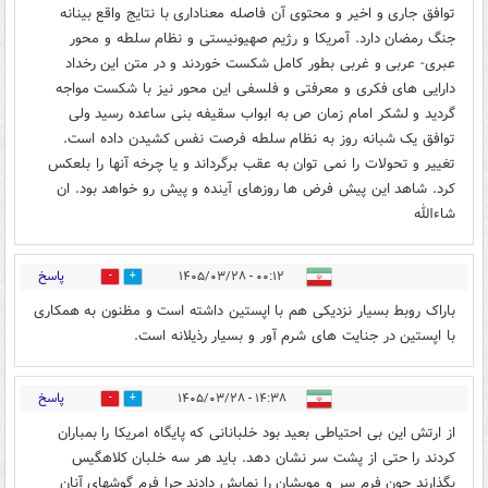
توافق جاری و اخیر و محتوی آن فاصله معناداری با نتایج واقع بینانه
جنگ رمضان دارد. آمریکا و رژیم صهیونیستی و نظام سلطه و محور
عبری- عربی و غربی بطور کامل شکست خوردند و در متن این رخداد
دارایی های فکری و معرفتی و فلسفی این محور نیز با شکست مواجه
گردید و لشکر امام زمان ص به ابواب سقیفه بنی ساعده رسید ولی
توافق یک شبانه روز به نظام سلطه فرصت نفس کشیدن داده است.
تغییر و تحولات را نمی توان به عقب برگرداند و یا چرخه آنها را بلعکس
کرد. شاهد این پیش فرض ها روزهای آینده و پیش رو خواهد بود. ان
شاءالله
پاسخ
۰۰:۱۲ - ۱۴۰۵/۰۳/۲۸
0
1
باراک روبط بسیار نزدیکی هم با اپستین داشته است و مظنون به همکاری
با اپستین در جنایت های شرم آور و بسیار رذیلانه است.
پاسخ
۱۴:۳۸ - ۱۴۰۵/۰۳/۲۸
0
3
از ارتش این بی احتیاطی بعید بود خلبانانی که پایگاه امریکا را بمباران
کردند را حتی از پشت سر نشان دهد. باید هر سه خلبان کلاهگیس
بگذارند چون فرم سر و مویشان را نمایش دادند چرا فرم گوشهای آنان