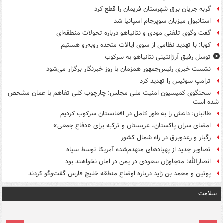
گربه جریان برق شهرستان فریمان را قطع کرد
استانبول میزبان سوپرجام اسپانیا شد
گفت وگوی تلفنی مودی و نتانیاهو درباره تحولات منطقه‌ای
کوبا: با تهدید نظامی از سوی ایالات متحده روبه‌رو هستیم
توسل رفیق آرژانتینی نتانیاهو به سرکوب
نشست خبری رئیس‌جمهور همزمان با روز خبرنگار برگزار می‌شود
ترامپ سوئیس را تهدید کرد
سخنگوی کمیسیون امنیت ملی مجلس: چارچوب کلی تفاهم با عمان مشخص
شده است
طالبان: داعش را به طور کامل در افغانستان سرکوب کردیم
امضای سران پاکستان، عربستان و ترکیه برای «دفاع جمعی»
رگبار و رعدوبرق در راه شمال کشور
تصاویر جدید از پهپادهای منهدم‌شده آمریکا توسط سپاه
انصارالله: متجاوزان سعودی در یمن در امان نخواهند بود
پوتین و محمد بن زاید درباره اوضاع منطقه خلیج فارس گفت‌وگو کردند
سلامت
ت