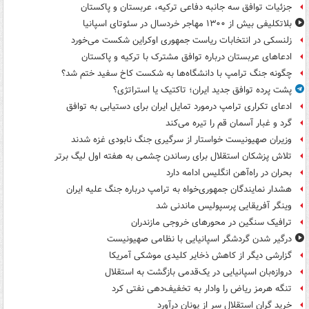
جزئیات توافق سه جانبه دفاعی ترکیه، عربستان و پاکستان
بلاتکلیفی بیش از ۱۳۰۰ مهاجر خردسال در سئوتای اسپانیا
زلنسکی در انتخابات ریاست جمهوری اوکراین شکست می‌خورد
ادعاهای عربستان درباره توافق مشترک با ترکیه و پاکستان
چگونه جنگ ترامپ با دانشگاه‌ها به شکست کاخ سفید ختم شد؟
پشت پرده توافق جدید ایران؛ تاکتیک یا استراتژی؟
ادعای تکراری ترامپ درمورد تمایل ایران برای دستیابی به توافق
گرد و غبار آسمان قم را تیره می‌کند
وزیران صهیونیست خواستار از سرگیری جنگ نابودی غزه شدند
تلاش پزشکان استقلال برای رساندن چشمی به هفته اول لیگ برتر
بحران در راه‌آهن انگلیس ادامه دارد
هشدار نمایندگان جمهوری‌خواه به ترامپ درباره جنگ علیه ایران
وینگر آفریقایی پرسپولیس ماندنی شد
ترافیک سنگین در محورهای خروجی مازندران
درگیر شدن گردشگر اسپانیایی با نظامی صهیونیست
گزارشی دیگر از کاهش ذخایر کلیدی موشکی آمریکا
دروازه‌بان اسپانیایی در یک‌قدمی بازگشت به استقلال
تنگه هرمز ریاض را وادار به تخفیف‌دهی نفتی کرد
خرید گران استقلال سر از یونان درآورد