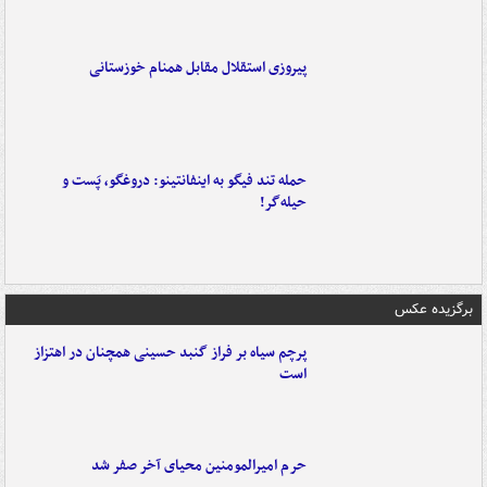
پیروزی استقلال مقابل همنام خوزستانی
حمله تند فیگو به اینفانتینو: دروغگو، پَست‌ و
حیله‌گر!
برگزیده عکس
پرچم سیاه بر فراز گنبد حسینی همچنان در اهتزاز
است
حرم امیرالمومنین محیای آخر صفر شد