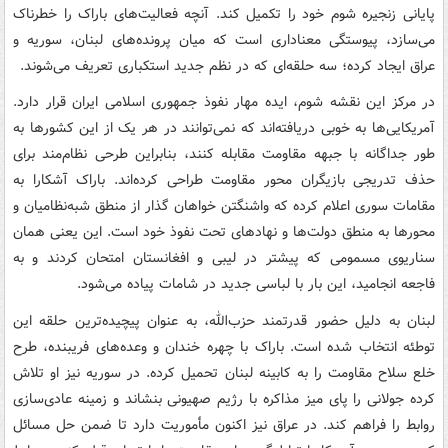
پایانی زنجیره شوم خود را تکمیل کند. آنچه فعالیت‌های باراک را خطرناک
می‌سازد، پیوستگی معناداری است که میان پرونده‌های لبنان، سوریه و
عراق ایجاد کرده؛ سه حلقه‌ای که در نظم جدید استکباری تعریف می‌شوند.
در مرکز این نقشه شوم، ایده مهار نفوذ جمهوری اسلامی ایران قرار دارد.
آمریکایی‌ها به خوبی دریافته‌اند که نمی‌توانند در هر یک از این کشورها به
طور جداگانه با جبهه مقاومت مقابله کنند، بنابراین طرحی نظام‌مند برای
حذف تدریجی بازیگران محور مقاومت طراحی کرده‌اند. باراک آشکارا به
مقامات سوری اعلام کرده که واشنگتن خواهان گذار از منطق شبه‌نظامیان و
محورها به منطق دولت‌ها و نهادهای تحت نفوذ خود است. این یعنی همان
سناریوی مسمومی که پیشتر در لیبی و افغانستان امتحان کردند و به
فاجعه انجامید، این بار با لباسی جدید در شامات پیاده می‌شود.
لبنان به دلیل حضور قدرتمند حزب‌الله، به عنوان پیچیده‌ترین حلقه این
توطئه انتخاب شده است. باراک با چهره خندان و وعده‌های فریبنده، طرح
خلع سلاح مقاومت را به کابینه لبنان تحمیل کرده. در سوریه نیز او تلاش
کرده جولانی را پای میز مذاکره با رژیم صهیونی بنشاند و زمینه عادی‌سازی
روابط را فراهم کند. در عراق نیز اکنون مأموریت دارد تا ضمن حل مسائل