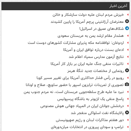
آخرین اخبار
خیزش مردم لبنان علیه دولت سازشکار و خائن
معترضان آرژانتینی پرچم آمریکا را پایین کشیدند
شکاف‌های عمیق در اسرائیل!
هشدار مقام ارشد یمن به عربستان سعودی
اردوغان: توافقنامه مکه پذیرای مشارکت کشورهای دوست است
ادعای بسنت درباره توافق ایران و آمریکا
نتایج آزمون مدارس سمپاد اعلام شد
تاثیرات منفی جنگ علیه ایران بر بازار کار آمریکا
رونمایی از مختصات جدید تنگۀ هرمز
روبیو در رأس فشار حداکثری آمریکا برای تغییر مسیر کوبا
تصویری از تمرینات ترابزون اسپور با حضور ساویچ، صلاح و اونانا
نبرد ما علیه طرح سلطه‌جویی عربستان است، نه مردم جنوب یمن
پاسخ منفی یک لژیونر به باشگاه پرسپولیس
درخشش جوانان ایران در المپیاد جهانی هوش مصنوعی
پالایشگاه نفت اسلواکی منفجر شد
دور هفتم مذاکرات لبنان و رژیم صهیونیستی
ترامپ و سودای پیروزی در انتخابات میان‌دوره‌ای