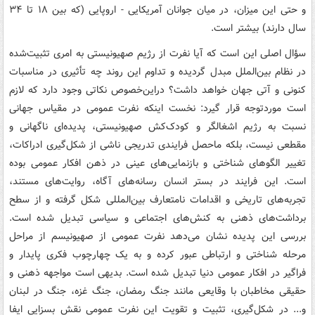
و حتی این میزان، در میان جوانان آمریکایی - اروپایی (که بین ۱۸ تا ۳۴
سال دارند) بیشتر است.
سؤال اصلی این است که آیا نفرت از رژیم صهیونیستی به امری تثبیت‌شده
در نظام بین‌الملل مبدل گردیده و تداوم این روند چه تأثیری در مناسبات
کنونی و آتی جهان خواهد داشت؟ دراین‌خصوص نکاتی وجود دارد که لازم
است موردتوجه قرار گیرد: نخست اینکه نفرت عمومی در مقیاس جهانی
نسبت به رژیم اشغالگر و کودک‌کش صهیونیستی، پدیده‌ای ناگهانی و
مقطعی نیست، بلکه ماحصل فرایندی تدریجی ناشی از شکل‌گیری ادراکات،
تغییر الگوهای شناختی و بازنمایی‌های عینی در ذهن افکار عمومی بوده
است. این فرایند در بستر انسان رسانه‌های آگاه، روایت‌های مستند،
تجربه‌های تاریخی و اقدامات نامتعارف بین‌المللی شکل گرفته و از سطح
برداشت‌های ذهنی به کنش‌های اجتماعی و سیاسی تبدیل شده است.
بررسی این پدیده نشان می‌دهد نفرت عمومی از صهیونیسم از مراحل
مرحله شناختی و ارتباطی عبور کرده و به یک چهارچوب فکری پایدار و
فراگیر در افکار عمومی دنیا تبدیل شده است. بدیهی است مواجهه ذهنی و
حقیقی مخاطبان با وقایعی مانند جنگ رمضان، جنگ غزه، جنگ در لبنان
و... در شکل‌گیری، تثبیت و تقویت این نفرت عمومی نقش بسزایی ایفا