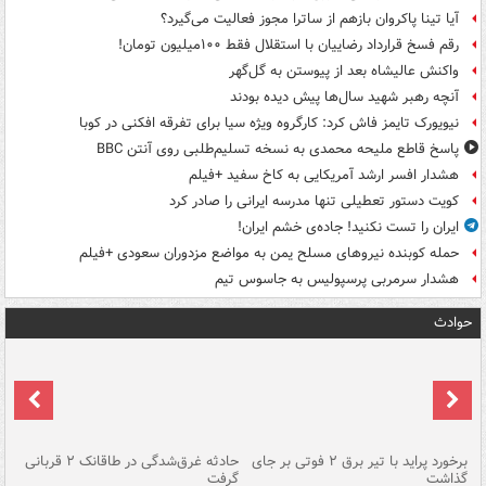
آیا تینا پاکروان بازهم از ساترا مجوز فعالیت می‌گیرد؟
رقم فسخ قرارداد رضاییان با استقلال فقط ۱۰۰میلیون تومان!
واکنش عالیشاه بعد از پیوستن به گل‌گهر
آنچه رهبر شهید سال‌ها پیش دیده بودند
نیویورک تایمز فاش کرد: کارگروه ویژه سیا برای تفرقه افکنی در کوبا
پاسخ قاطع ملیحه محمدی به نسخه تسلیم‌طلبی روی آنتن BBC
هشدار افسر ارشد آمریکایی به کاخ سفید +فیلم
کویت دستور تعطیلی تنها مدرسه ایرانی را صادر کرد
ایران را تست نکنید! جاده‌ی خشم ایران!
حمله کوبنده نیروهای مسلح یمن به مواضع مزدوران سعودی +فیلم
هشدار سرمربی پرسپولیس به جاسوس تیم
حوادث
برخورد پراید با تیر برق ۲ فوتی بر جای
حادثه غرق‌شدگی در طاقانک ۲ قربانی
پد
گذاشت
گرفت
جس