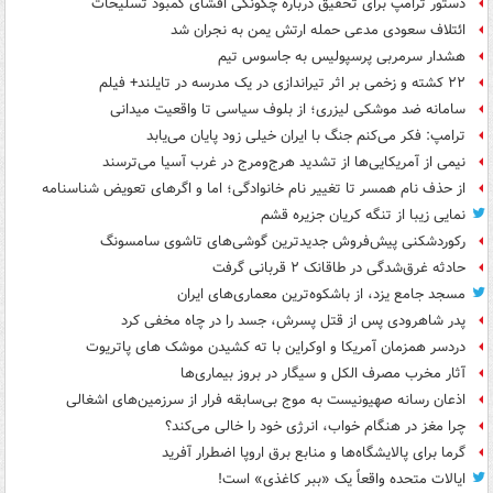
دستور ترامپ برای تحقیق درباره چگونگی افشای کمبود تسلیحات
ائتلاف سعودی مدعی حمله ارتش یمن به نجران شد
هشدار سرمربی پرسپولیس به جاسوس تیم
۲۲ کشته و زخمی بر اثر تیراندازی در یک مدرسه در تایلند+ فیلم
سامانه ضد موشکی لیزری؛ از بلوف سیاسی تا واقعیت میدانی
ترامپ: فکر می‌کنم جنگ با ایران خیلی زود پایان می‌یابد
نیمی از آمریکایی‌ها از تشدید هرج‌ومرج در غرب آسیا می‌ترسند
از حذف نام همسر تا تغییر نام خانوادگی؛ اما و اگرهای تعویض شناسنامه
نمایی زیبا از تنگه کریان جزیره قشم
رکوردشکنی پیش‌فروش جدیدترین گوشی‌های تاشوی سامسونگ
حادثه غرق‌شدگی در طاقانک ۲ قربانی گرفت
مسجد جامع یزد، از باشکوه‌ترین معماری‌های ایران
پدر شاهرودی پس از قتل پسرش، جسد را در چاه مخفی کرد
دردسر همزمان آمریکا و اوکراین با ته کشیدن موشک های پاتریوت
آثار مخرب مصرف الکل و سیگار در بروز بیماری‌ها
اذعان رسانه صهیونیست به موج بی‌سابقه فرار از سرزمین‌های اشغالی
چرا مغز در هنگام خواب، انرژی خود را خالی می‌کند؟
گرما برای پالایشگاه‌ها و منابع برق اروپا اضطرار آفرید
ایالات متحده واقعاً یک «ببر کاغذی» است!