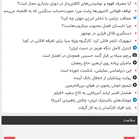
آیا مصرف قهوه و نوشیدنی‌های کافئین‌دار در دوران بارداری مجاز است؟
توقف طولانی کامیون‌ها پشت مرز؛ صورت‌حساب سنگینی که به اقتصاد می‌رسد
حماقت ترامپ با ذخایر انرژی جهان چه کرد؟
چرا تابستان فصل محبوب میکروب‌هاست؟
دستگیری قاتل فراری در نوشهر
نیویورک تایمز فاش کرد: کارگروه ویژه سیا برای تفرقه افکنی در کوبا
کنترل کامل تنگه هرمز در دست ایران!
پرچم سیاه بر فراز گنبد حسینی همچنان در اهتزاز است
ماجرای پیاده روی اربعین حاج رمضان
این دیپلماسی نمایشی، شکست خورده است
روایت پزشکیان از انحلال بانک آینده
شمیم خوش رضوی در هوای بین‌الحرمین
هشدار افسر ارشد آمریکایی به کاخ سفید +فیلم
موشک‌های بالستیک ایران؛ چالش راهبردی آمریکا
باید افراد کارآمدتر را به کار گرفت
سلامت
ت