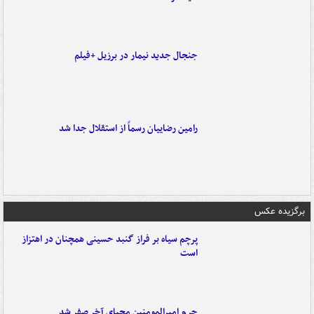
جنجال جدید نیمار در برزیل +فیلم
رامین رضاییان رسماً از استقلال جدا شد
برگزیده عکس
پرچم سیاه بر فراز گنبد حسینی همچنان در اهتزاز
است
حرم امیرالمومنین محیای آخر صفر شد