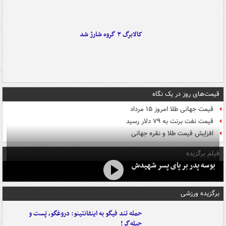
کالابرگ ۳ گروه شارژ شد
قیمت‌های روز در یک نگاه
قیمت جهانی طلا امروز ۱۵ مرداد
قیمت نفت برنت به ۷۹ دلار رسید
افزایش قیمت طلا و نقره جهانی
فیلم برگزیده
بوسه‌ پدر بر پای پسر شهیدش
برگزیده ورزشی
حمله تند فیگو به اینفانتینو: دروغگو، پَست‌ و
حیله‌گر!