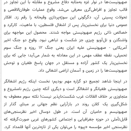
صهیونیست‌ها در نوار غزه به‌مثابه دفاع مشروع و مقابله با این تجاوز در
قالب تجاوز و افراطی‌گری معرفی می‌شد. وقوع عملیات طوفان‌الاقصی و
تحولات پسینی آن، دگرگونی این سوژه‌پردازی وقیحانه را رقم زد. افکار
عمومی دنیا برای نخستین‌بار پس از اشغال فلسطین، با ماهیت، کارکرد و
خصائص ذاتی رژیم صهیونیستی مواجه شدند. محصول این مواجهه برای
واشنگتن و تل‌آویو چیزی جز شکست و تباهی نبود. وقوع دو جنگ اخیر
آمریکایی - صهیونیستی علیه ایران یعنی جنگ ۱۲ روزه و جنگ سوم
تحمیلی، نقطه عطف مهمی در این معادله به شمار می‌آید؛ جایی که برای
نخستین‌بار یک کشور آزاده و مستقل در جهان پاسخ طغیان و توحش
صهیونیست‌ها را در زمین و آسمان اراضی اشغالی داد.
در اینجا شاهد تجمیع دو گزاره مهم بودیم؛ نخست اینکه رژیم اشغالگر
صهیونیستی طغیانگر و اشغالگر است و دیگری آنکه چنین رژیم نامشروع و
متجاوزی بر خلاف القائات غرب شکست‌ناپذیر نیست! نکته سوم معطوف به
شکل‌گیری یک کلان روند در بازآرایی نظم جهانی بر مبنای گذار از
صهیونیسم و حامیان آن است. در طول دوسال اخیر نظرسنجی‌های
قابل‌تأملی در حوزه جغرافیایی و اجتماعی کشورهای غربی صورت‌گرفته که
نظرسنجی اخیر مؤسسه «پیو» را می‌توان یکی از تازه‌ترین آنها قلمداد کرد.