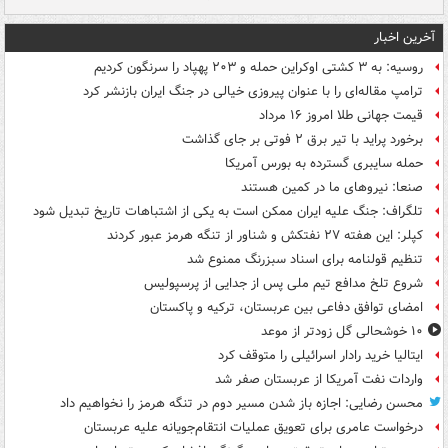
آخرین اخبار
روسیه: به ۳ کشتی اوکراین حمله و ۲۰۳ پهپاد را سرنگون کردیم
ترامپ مقاله‌ای را با عنوان پیروزی خیالی در جنگ ایران بازنشر کرد
قیمت جهانی طلا امروز ۱۶ مرداد
برخورد پراید با تیر برق ۲ فوتی بر جای گذاشت
حمله سایبری گسترده به بورس آمریکا
صنعا: نیروهای ما در کمین‌ هستند
تلگراف: جنگ علیه ایران ممکن است به یکی از اشتباهات تاریخ تبدیل شود
کپلر: این هفته ۲۷ نفتکش و شناور از تنگه هرمز عبور کردند
تنظیم قولنامه برای اسناد سبزرنگ ممنوع شد
شروع تلخ مدافع تیم ملی پس از جدایی از پرسپولیس
امضای توافق دفاعی بین عربستان، ترکیه و پاکستان
۱۰ خوشحالی گل زودتر از موعد
ایتالیا خرید رادار اسرائیلی را متوقف کرد
واردات نفت آمریکا از عربستان صفر شد
محسن رضایی: اجازه باز شدن مسیر دوم در تنگه هرمز را نخواهیم داد
درخواست عامری برای تعویق عملیات انتقام‌جویانه علیه عربستان