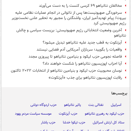
مخالفان نتانیاهو ۶۹ کرسی کنست را به دست می‌آورند
سرخوردگی صهیونیست‌ها پس از ناتوانی در انجام عملیات نظامی علیه
بیروت/ پیام تهدیدآمیز ایران، واشنگتن را مجبور به تحقیر علنی نخست‌وزیر
رژیم صهیونیستی کرد
آخرین وضعیت انتخاباتی رژیم صهیونیستی: بن‌بست سیاسی و چالش
نتانیاهو
آیزنکوت به قطب جدید علیه نتانیاهو تبدیل می‎شود؟
واقعیات را بگویید؛ سربازان آمریکایی آدم فضایی نیستند
فاصله نجومی حزب لیکود و بنیامین نتانیاهو تا پیروزی مجدد
آیا احزاب اپوزیسیون نتانیاهو را شکست خواهند داد؟
نوسان محبوبیت حزب لیکود و بنیامین نتانیاهو از انتخابات ۲۰۲۲ تاکنون
رقابت اپوزیسیون نتانیاهو برای جذب «آیزنکوت»
برچسب‌ها
اسراییل
نفتالی بنت
یائیر نتانیاهو
حزب اردوگاه دولتی
حزب لیکود به رهبری نتانیاهو
حزب آیزنکوت
موسسه سیاست مردم یهود
ستاد کل ارتش اسرائیل
حزب تیکوا خدشا
حزب یاشار