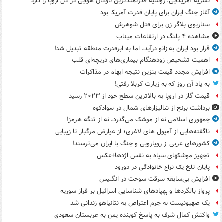
نشریه آمریکایی: روسیه قدرتمندترین ناوگان هوایی در کل اروپا را دارد
آغاز جنگ ایران برای پایان قدرت آمریکا بود
سناریوی بلاگر زن برای قتل شوهرش
مشاهده ۴ پلنگ در ارتفاعات میناب
قرار بود ایران به زانو درآید، اما به ابرقدرت منطقه تبدیل شد!
اهمیت تشخیص زودهنگام بیماری‌های دریچه‌ای قلب
افزایش مجدد قیمت بنزین نتیجه ابهام در مذاکرات
به یاد آن روز که به زیارت کربلا رفتی!
قیمت گاز در اروپا به بالاترین سطح خود از ۲۰۲۳ رسید
برداشت برنج از شالیزارهای شمال در سوادکوه
جمهوری اسلامی نه از موشک می‌گذرد، نه از تنگه هرمز!
ناگفته‌هایی از آمپول های لاغری؛ از عوارض مرگبار تا زیبایی
کشورهای عربی از رویارویی و جنگ با ایران می‌ترسند!
تجهیز موشکهای سپاه به نفس اژدها+عکس
پایان تلخ یک نزاع خانوادگی در دورود
افزایش بی‌سابقه سرقت سوخت در انگلیس
پرواز بالگردها و پهپادهای شناسایی اسرائیل بر فراز سوریه
یک صهیونیست به جرم اعتراض به نتانیاهو زندانی شد
واکنش کمال شرف به پاسخ کوبنده یمن به عربستان سعودی