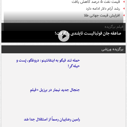
قیمت نفت ۵ درصد کاهش یافت
رشد آرام دلار ادامه دارد
افزایش قیمت جهانی طلا
فیلم برگزیده
صاعقه جان فوتبالیست تایلندی را گرفت!
برگزیده ورزشی
حمله تند فیگو به اینفانتینو: دروغگو، پَست‌ و
حیله‌گر!
جنجال جدید نیمار در برزیل +فیلم
رامین رضاییان رسماً از استقلال جدا شد