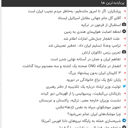
پربازدیدترین ها
پزشکیان: اگر تا امروز مانده‌ایم، به‌خاطر مردم نجیب ایران است
آقای گل جام جهانی مقابل اسرائیل ایستاد
استقبال از فرعون در ترکیه
لحظه اصابت هواپیمای هندی به زمین
علت انفجار جبل‌علی امارات اعلام شد
ترامپ وعدۀ تسلیم ایران داد، تحقیر نصیبش شد
تمرین رزمی تکاوران ارتش
تفاهم ایران و عمان در آستانه نهایی شدن است
انفجار در جایگاه CNG صحنه یک کشته و سه مصدوم برجا گذاشت
۳ کاپیتان ایران بدون پیشنهاد بزرگ
پایان تلخ یک نزاع خانوادگی در دورود
توئیت وزیر ارشاد درباره یک تکذیبیه از دفتر رهبری
بازیکنان بی‌کیفیت، پرسپولیس را از قهرمانی دور کردند
نشست وزیران خارجه مصر، ترکیه، پاکستان و عربستان
تجهیز موشکهای سپاه به نفس اژدها+عکس
چرا موشک‌های ایران تمام نمی‌شود؟
شبیه‌سازی حمله به پایگاه نیروهای دلتا فورس آمریکا
صاعقه جان فوتبالیست تایلندی را گرفت!