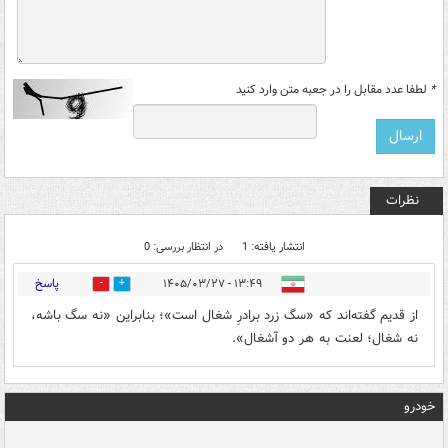
*
لطفا عدد مقابل را در جعبه متن وارد کنید
نظرات
انتشار یافته: 1
در انتظار بررسی: 0
پاسخ
۱۳:۴۹ - ۱۴۰۵/۰۳/۲۷
1
5
از قدیم گفته‌اند که «سگ زرد برادرِ شغال است»؛ بنابراین «نه سگ باشه،
نه شغال؛ لعنت به هر دو آشغال».
خودرو