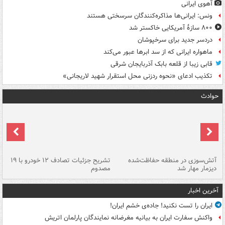
آهوی ایرانی
ونس: ایرانی‌ها مذاکره‌کنندگان سرسختی هستند
۸۰۰ سازۀ آمریکایی خاکستر شد
دردسر جدید برای سرخپوشان
ماهواره ایرانی که از سد ابرها عبور می‌کند
قابی زیبا از قلعه بابک آذربایجان شرقی
تکذیب ادعای «نحوه ردزنی محل استقرار شهید لاریجانی»
حوادث
تصادف مرگبار در محور اهواز–شوش ۲
آتش‌سوزی در منطقه حفاظت‌شده
تشریح جزئیات تصادف ۱۲ خودرو با ۱۹
پا
دیزمار مهار شد
مصدوم
آخرین اخبار
ایران را تست نکنید! جاده‌ی خشم ایران!
واکنش سفارت ایران به بیانیه مغرضانه نمایندگان پارلمان اتریش