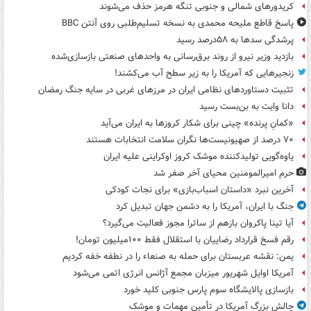
کریدورهای شمالی و جنوبی تنگه هرمز حذف می‌شوند
پاسخ قاطع ملیحه محمدی به نسخه تسلیم‌طلبی روی آنتن BBC
پرشدگی سدها به ۵۸درصد رسید
بازدید وزیر نیرو از روند برق‌رسانی به واحدهای صنعتی بازسازی‌شده
زنجیرهایی که آمریکا را به زیر سطح آب می‌کشند!
تثبیت دستاوردهای نظامی ایران در مرزهای غربی در سایه جنگ رمضان
دانا وایت به بن‌بست رسید
«کمانِ پرنده» چینی برای شکار کروزها به ایران می‌آید
۷۰ درصد از صهیونیست‌ها نگران سلامت انتخابات هستند
یاوه‌گویی تولیدکننده موشک کروز اوکراینی علیه ایران
حرم امیرالمومنین محیای آخر صفر شد
آخرین نبرد «داستان اسباب‌بازی» برای نجات کودکی
جنگ با ایران، آمریکا را به دشمن جهان تبدیل کرد
آیا تینا پاکروان بازهم از ساترا مجوز فعالیت می‌گیرد؟
رقم فسخ قرارداد رضاییان با استقلال فقط ۱۰۰میلیون تومان!
یمن: نقشه عربستان برای حمله به صنعاء را در نطفه خفه کردیم
آمریکا اوایل شهریور میزبان مجمع آژانس انرژی اتمی می‌شود
بازسازی پالایشگاه سوم پارس جنوبی کلید خورد
چالش بزرگ آمریکا در تأمین مهمات و موشک