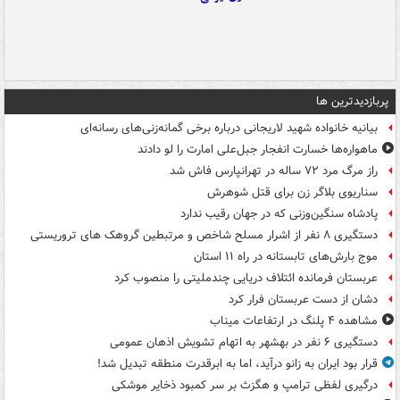
پربازدیدترین ها
بیانیه خانواده شهید لاریجانی درباره برخی گمانه‌زنی‌های رسانه‌ای
ماهواره‌ها خسارت انفجار جبل‌علی امارت را لو دادند
راز مرگ مرد ۷۲ ساله در تهرانپارس فاش شد
سناریوی بلاگر زن برای قتل شوهرش
پادشاه سنگین‌وزنی که در جهان رقیب ندارد
دستگیری ۸ نفر از اشرار مسلح شاخص و مرتبطین گروهک های تروریستی
موج بارش‌های تابستانه در راه ۱۱ استان
عربستان فرمانده ائتلاف دریایی چندملیتی را منصوب کرد
دشان از دست عربستان فرار کرد
مشاهده ۴ پلنگ در ارتفاعات میناب
دستگیری ۶ نفر در بهشهر به اتهام تشویش اذهان عمومی
قرار بود ایران به زانو درآید، اما به ابرقدرت منطقه تبدیل شد!
درگیری لفظی ترامپ و هگزث بر سر کمبود ذخایر موشکی