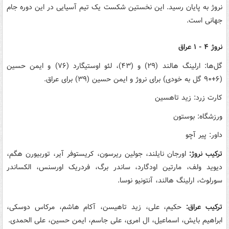
نروژ به پایان رسید. این نخستین شکست یک تیم آسیایی در این دوره جام
جهانی است.
نروژ ۴ - ۱ عراق
گل‌ها: ارلینگ هالند (۲۹) و (۴۳)، لئو اوستیگارد (۷۶) و ایمن حسین
(۶+۹۰ گل به خودی) برای نروژ و ایمن حسین (۳۹) برای عراق.
کارت زرد: زید تاهسین
ورزشگاه: بوستون
داور: پیر آچو
ترکیب نروژ:
اورجان نایلند، جولین ریرسون، کریستوفر آیر، توربیورن هگم،
دیوید ولف، مارتین اودگارد، ساندر برگ، فردریک اورسنس، الکساندر
سورلوث، ارلینگ هالند، آنتونیو نوسا.
ترکیب عراق:
حکیم، علی، زید تاهیسن، آکام هاشم، مرکاس دوسکی،
ابراهیم بایش، اسماعیل، ال امری، علی جاسم، ایمن حسین، علی الحمدی.