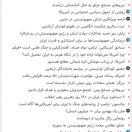
نیروهای مسلح عراق به حال آماده‌باش درآمدند
روایتی از تحول سیاسی اجتماعی در آمریکا!
ادامه ویرانگری ارتش صهیونیستی در جنین
ثبت سالروز شکست انگلیس در تقویم فوتبال آرژانتین
پایان دور جدید مذاکرات دولت لبنان و رژیم صهیونیستی در رم ایتالیا
درماندگی صهیونیست‌ها در برابر استراتژی و قدرت ایران
سناتور آمریکایی: ترامپ نماد فساد، اقتدارگرایی و جنگ طلبی است +فیلم
چرا آمریکا نمی‌تواند اراده خود را در تنگه هرمز به ایران تحمیل کند؟
آمریکا: از پرتاب موشکی کره شمالی مطلع هستیم
حضور کودکان اوتیسمی در مراسم جاماندگان اربعین
اعتراف رسانه عبری: مهاجرت شهرک‌نشینان ۵۰ درصد افزایش یافت
برزگر: همای سعادت روی دوش تارتار نشسته است
نیروهای مسلح یمن: تجمع مزدوران سعودی را هدف قرار دادیم
۶ دستاورد بزرگ ایران در ۱۶۰ روز رهبری رهبر انقلاب
جانسون: ترامپ از پیامدهای جنگ با ایران برای آمریکایی‌ها آگاه است
جان یک یهودی برابر ۱۰ میلیون انسان؟
رونمایی رئال مادرید از دیومانده
تجاوز نظامی مجدد رژیم صهیونیستی به سوریه