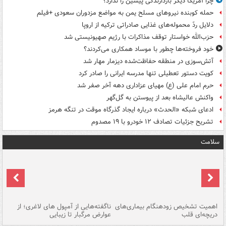
چرا آمریکا دیگر بازدارندگی پیشین را ندارد؟
حمله کوبنده نیروهای مسلح یمن به مواضع مزدوران سعودی +فیلم
دلایل ردّ محموله‌های غذایی صادراتی ترکیه از اروپا
حزب‌الله خواستار توقف مذاکرات با رژیم صهیونیستی شد
خود فروخته‌ها چطور با موساد همکاری می‌کردند؟
آتش‌سوزی در منطقه حفاظت‌شده دیزمار مهار شد
کویت دستور تعطیلی تنها مدرسه ایرانی را صادر کرد
حرم امام علی (ع) مهیای عزاداری دهه آخر صفر شد
واکنش عالیشاه بعد از پیوستن به گل‌گهر
ادعای شبکه «الحدث» درباره ایجاد گذرگاه موقت در تنگه هرمز
تشریح جزئیات تصادف ۱۲ خودرو با ۱۹ مصدوم
سلامت
اهمیت تشخیص زودهنگام بیماری‌های
ناگفته‌هایی از آمپول های لاغری؛ از
دریچه‌ای قلب
عوارض مرگبار تا زیبایی
تا