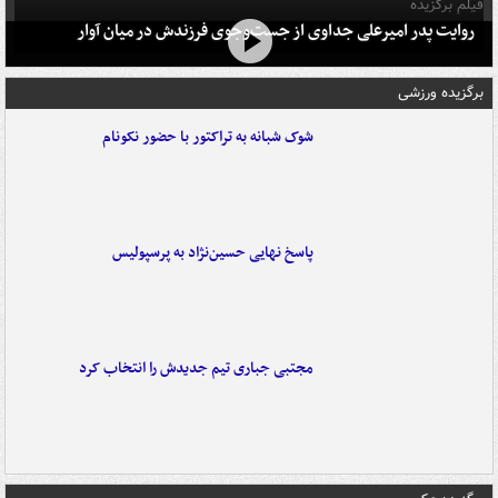
فیلم برگزیده
روایت پدر امیرعلی جداوی از جست‌وجوی فرزندش در میان آوار
برگزیده ورزشی
شوک شبانه به تراکتور با حضور نکونام
پاسخ نهایی حسین‌نژاد به پرسپولیس
مجتبی جباری تیم جدیدش را انتخاب کرد