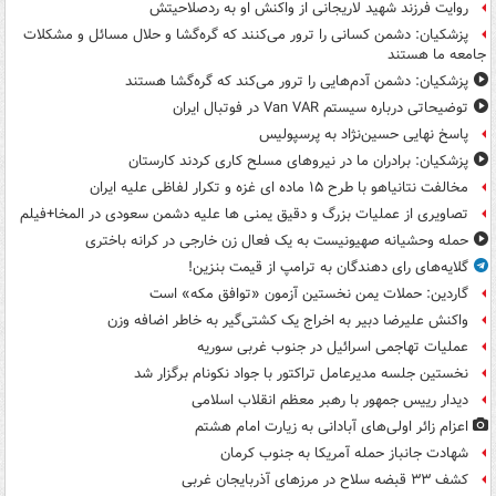
روایت فرزند شهید لاریجانی از واکنش او به ردصلاحیتش
پزشکیان: دشمن کسانی را ترور می‌کنند که گره‌گشا و حلال مسائل و مشکلات
جامعه ما هستند
پزشکیان: دشمن آدم‌هایی را ترور می‌کند که گره‌گشا هستند
توضیحاتی درباره سیستم Van VAR در فوتبال ایران
پاسخ نهایی حسین‌نژاد به پرسپولیس
پزشکیان: برادران ما در نیروهای مسلح کاری کردند کارستان
مخالفت نتانیاهو با طرح ۱۵ ماده ای غزه و تکرار لفاظی علیه ایران
تصاویری از عملیات بزرگ و دقیق یمنی ها علیه دشمن سعودی در المخا+فیلم
حمله وحشیانه صهیونیست به یک فعال زن خارجی در کرانه باختری
گلایه‌های رای دهندگان به ترامپ از قیمت بنزین!
گاردین: حملات یمن نخستین آزمون «توافق مکه» است
واکنش علیرضا دبیر به اخراج یک کشتی‌گیر به خاطر اضافه وزن
عملیات تهاجمی اسرائیل در جنوب غربی سوریه
نخستین جلسه مدیرعامل تراکتور با جواد نکونام برگزار شد
دیدار رییس جمهور با رهبر معظم انقلاب اسلامی
اعزام زائر اولی‌های آبادانی به زیارت امام هشتم
شهادت جانباز حمله آمریکا به جنوب کرمان
کشف ۳۳ قبضه سلاح در مرزهای آذربایجان غربی