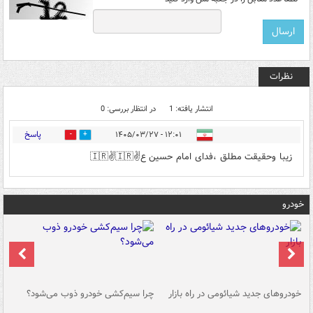
نظرات
انتشار یافته: 1
در انتظار بررسی: 0
پاسخ
۱۲:۰۱ - ۱۴۰۵/۰۳/۲۷
0
0
زیبا وحقیقت مطلق ،فدای امام حسین ع✌️🇮🇷✌️🇮🇷
خودرو
خودروهای جدید شیائومی در راه بازار
چرا سیم‌کشی خودرو ذوب می‌شود؟
شو