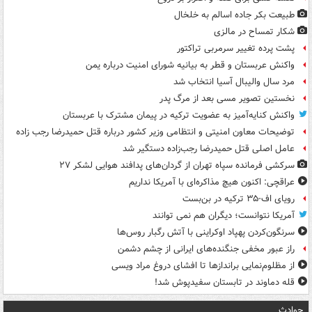
طبیعت بکر جاده اسالم به خلخال
شکار تمساح در مالزی
پشت پرده تغییر سرمربی تراکتور
واکنش عربستان و قطر به بیانیه شورای امنیت درباره یمن
مرد سال والیبال آسیا انتخاب شد
نخستین تصویر مسی بعد از مرگ پدر
واکنش کنایه‌آمیز به عضویت ترکیه در پیمان مشترک با عربستان
توضیحات معاون امنیتی و انتظامی وزیر کشور درباره قتل حمیدرضا رجب زاده
عامل اصلی قتل حمیدرضا رجب‌زاده دستگیر شد
سرکشی فرمانده سپاه تهران از گردان‌های پدافند هوایی لشکر ۲۷
عراقچی: اکنون هیچ مذاکره‌ای با آمریکا نداریم
رویای اف-۳۵ ترکیه در بن‌بست
آمریکا نتوانست؛ دیگران هم نمی توانند
سرنگون‌کردن پهپاد اوکراینی با آتش رگبار روس‌ها
راز عبور مخفی جنگنده‌های ایرانی از چشم دشمن
از مظلوم‌نمایی براندازها تا افشای دروغ مراد ویسی
قله دماوند در تابستان سفیدپوش شد!
حوادث