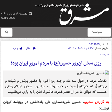
یکشنبه ۱۸ مرداد ۱۴۰۵ -
Aug 9 2026
سیاست
کد خبر
1819055
تاریخ انتشار:
۲۷ خرداد ۱۴۰۵ - ۰۷:۱۵
۱ نظر
چاپ
سیاست
روی سخن آن‌روز حسین(ع) با مردم امروزِ ایران بود!
تک‌تک مردم در طول سه ماه و چند روز اخیر، با حضور پرشور و شبانه و
بی‌نظیر[و نه کم‌نظیر] خود در خیابان‌ها و میادین، همان کربلایی‌هائی
هستند که مولای ما در آن عصر غمزده عاشورا، آنان را به یاری می‌طلبید.
به گزارش مشرق
، حسین شریعتمداری طی یادداشتی در روزنامه کیهان
نوشت: