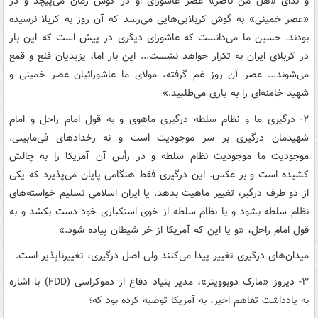
و ندای «هل من ناصر» عصر عاشورای او در گوش زمان می‌پیچد و در
«عصر خمینی» به گوش کربلایی‌هایی می‌رسد که آن روز به کربلا نرسیده
بودند. حسین ما می‌دانست که عاشورای دیگری در پیش است که این بار
در کربلای ایران به تکرار خواهد نشست‌... این بار اما، یزیدیان قلع و قمع
می‌شوند... عصر آن روز غم گرفته، مولای ما عاشورائیان عصر خمینی و
شهید خامنه‌ای را به یاری می‌طلبید.»
۲- درگیری ما و نظام سلطه درگیری ماهوی و به قول امام راحل و امام
شهیدمان درگیری بر سر موجودیت است و نه رخدادهای فی‌مابینی.
موجودیت ما موجودیت نظام سلطه و در رأس آن آمریکا را به چالش
کشیده است و بر عکس. این درگیری فقط هنگامی پایان می‌پذیرد که یکی
از دو طرف درگیر، تغییر ماهیت بدهد. یا ایران اسلامی تسلیم خواسته‌های
نظام سلطه بشود و یا نظام سلطه از خوی استکباری خود دست بکشد و به
قول امام راحل‌، «‌و یا این که آمریکا از خر شیطان پیاده شود.‌»
میدان‌های درگیری تغییر پیدا می‌کنند ولی اصل درگیری، تغییرناپذیر است.
۳- دیروز «مارک دوبوویتز»، مدیر بنیاد دفاع از دموکراسی (FDD) با اشاره
به یادداشت تفاهم اخیر، به آمریکا توصیه کرده بود که؛