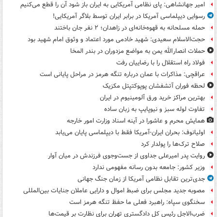
امیر جهانشاهی: پای نظامی آمریکایی به ایران باز شود آن را قطع می‌کنیم
رسوایی دیپلماسی آمریکا در برابر ایران توسط بلاگر آمریکایی!
حمله مسلحانه به قهوه‌خانه‌ای در زاهدان؛ ۲ نفر جان باختند
حجت‌الاسلام سعیدی: شهید خادمی مورد اعتماد و وثوق امام شهید بود
حملات انصارالله یمن به مواضع مزدوران در بندر المخا
فولاد راه استقلال را با رضاییان رفت
عراقچی: مذاکرات با عمان درباره تنگه هرمز در مراحل پایانی است
لحظه فوران آتشفشان پوپوکتپتل مکزیک
بهترین مراکز خرید ورق آلومینیوم در ایران
تفاوت لوله سبز و نیوپایپ به زبان ساده
همایش محرم و عاشورا در آینه اسناد وزارت امور خارجه
اولیانوف: بحران ایران-آمریکا فقط با دیپلماسی پایان می‌یابد
صلاح ترک‌ها را پولدار کرد
روایت پدر امیرعلی جداوی از جست‌وجوی فرزندش در میان آوار
وزیر کشور: جامعه بدون رسانه مفهومی ندارد
جدی‌ترین تقابل نظامی آمریکا از زمان جنگ جهانی
مصوبه جدید مجلس برای ضبط اموال و دارایی عاملان جنایات بین‌المللی
سخنگوی سپاه: راهبرد فعلی ما حفظ تنگه هرمز است
ضرب‌الاجل رئیس کل دادگستری تهران برای نظارت بر قیمت‌ها