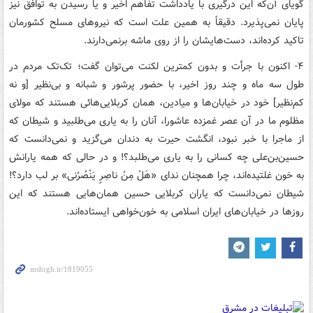
گویای آن‌که این درگیری با یادداشت تفاهم اخیر و یا رسیدن به توافق نیز
پایان نمی‌پذیرد. دقیقاً به همین علت است که نیروهای مسلح کشورمان
تاکید کرده‌اند، دست‌هایشان را از روی ماشه برنمی‌دارند.
۴- اکنون با جرأت و بدون کمترین لکنت می‌توان گفت؛ تک‌تک مردم در
طول سه ماه و چند روز اخیر، با حضور پرشور و شبانه و بی‌نظیر [و نه
کم‌نظیر] خود در خیابان‌ها و میادین، همان کربلایی‌هائی هستند که مولای
مظلوم ما در آن عصر غمزده عاشورا، آنان را به یاری می‌طلبید و شیطان که
از ماجرا با خبر نبود، انگشت حیرت به دندان می‌گزید و نمی‌دانست که
حسین‌بن‌علی چه کسانی را به یاری می‌طلبد؟! و در حالی که همه یارانش
به خون غلتیده‌اند، چرا همچنان ندای «هَلْ مِنْ ناصِرٍ یَنْصُرُنی» بر لب دارد؟!
شیطان نمی‌دانست که یاران کربلایی حسین همان‌هایی هستند که این
روزها در خیابان‌های ایران اسلامی به خون‌خواهی ایستاده‌اند.