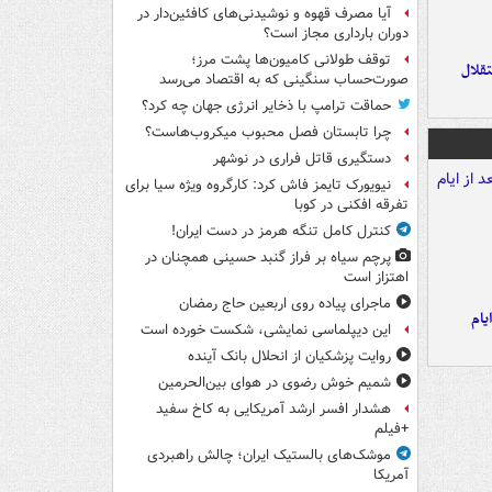
آیا مصرف قهوه و نوشیدنی‌های کافئین‌دار در
دوران بارداری مجاز است؟
توقف طولانی کامیون‌ها پشت مرز؛
تقلال
صورت‌حساب سنگینی که به اقتصاد می‌رسد
حماقت ترامپ با ذخایر انرژی جهان چه کرد؟
چرا تابستان فصل محبوب میکروب‌هاست؟
دستگیری قاتل فراری در نوشهر
نیویورک تایمز فاش کرد: کارگروه ویژه سیا برای
تفرقه افکنی در کوبا
کنترل کامل تنگه هرمز در دست ایران!
پرچم سیاه بر فراز گنبد حسینی همچنان در
اهتزاز است
ماجرای پیاده روی اربعین حاج رمضان
یام
این دیپلماسی نمایشی، شکست خورده است
روایت پزشکیان از انحلال بانک آینده
شمیم خوش رضوی در هوای بین‌الحرمین
هشدار افسر ارشد آمریکایی به کاخ سفید
+فیلم
موشک‌های بالستیک ایران؛ چالش راهبردی
آمریکا