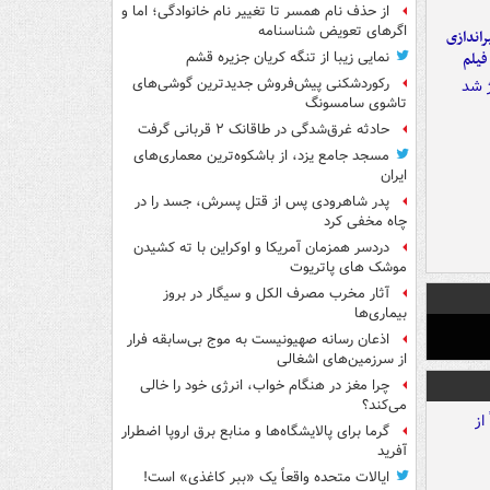
از حذف نام همسر تا تغییر نام خانوادگی؛ اما و
اگرهای تعویض شناسنامه
یراندازی
فیلم
نمایی زیبا از تنگه کریان جزیره قشم
رکوردشکنی پیش‌فروش جدیدترین گوشی‌های
تاشوی سامسونگ
حادثه غرق‌شدگی در طاقانک ۲ قربانی گرفت
مسجد جامع یزد، از باشکوه‌ترین معماری‌های
ایران
پدر شاهرودی پس از قتل پسرش، جسد را در
چاه مخفی کرد
دردسر همزمان آمریکا و اوکراین با ته کشیدن
موشک های پاتریوت
آثار مخرب مصرف الکل و سیگار در بروز
بیماری‌ها
اذعان رسانه صهیونیست به موج بی‌سابقه فرار
از سرزمین‌های اشغالی
چرا مغز در هنگام خواب، انرژی خود را خالی
می‌کند؟
گرما برای پالایشگاه‌ها و منابع برق اروپا اضطرار
آفرید
ایالات متحده واقعاً یک «ببر کاغذی» است!