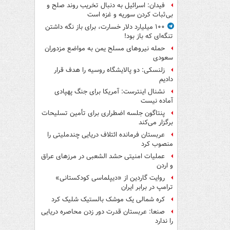
فیدان: اسرائیل به دنبال تخریب روند صلح و
بی‌ثبات کردن سوریه و غزه است
۱۰۰ میلیارد دلار خسارت، برای باز نگه داشتن
تنگه‌ای که باز بود!
حمله نیروهای مسلح یمن به مواضع مزدوران
سعودی
زلنسکی: دو پالایشگاه روسیه را هدف قرار
دادیم
نشنال اینترست: آمریکا برای جنگ پهپادی
آماده نیست
پنتاگون جلسه اضطراری برای تأمین تسلیحات
برگزار می‌کند
عربستان فرمانده ائتلاف دریایی چندملیتی را
منصوب کرد
عملیات امنیتی حشد الشعبی در مرزهای عراق
و اردن
روایت گاردین از «دیپلماسی کودکستانی»
ترامپ در برابر ایران
کره شمالی یک موشک بالستیک شلیک کرد
صنعا: عربستان قدرت دور زدن محاصره دریایی
را ندارد