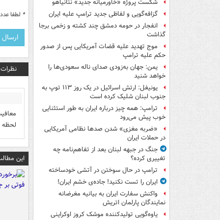
شکست پروژه «خاورمیانه جدید» نتانیاهو
گزافه‌گویی و لفاظی جدید ترامپ علیه ایران
*
لطفا عدد م
انفجار در حومه دمشق چند کشته و زخمی برجا
گذاشت
موج تهدید علیه قضات آمریکایی پس از صدور
حکم علیه ترامپ
یمن: جهان به‌زودی صدای ناله سعودی‌ها را
نظرات
خواهد شنید
یونیفل: ارتش اسرائیل در یک روز ۱۱۳ توپ به
جنوب لبنان شلیک کرده است
ترامپ: همه چیز درباره ایران به طور استثنایی
معافیت
خوب پیش می‌رود
لحظه م
«ضربه مغزی» شدن صدها نظامی آمریکایی
در حملات ایران
جنگ در جبهه لبنان بعد از تفاهم‌نامه چه
این مطالب
تغییری کرده؟
ترامپ در حال سوختن در آتشی خودساخته
ایران را تست نکنید! جاده‌ی خشم ایران!
واکنش سفارت ایران به بیانیه مغرضانه
نمایندگان پارلمان اتریش
یاوه‌گویی تولیدکننده موشک کروز اوکراینی