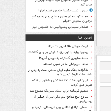
کویت دستور تعطیلی تنها مدرسه ایرانی را
صادر کرد
ایران را تست نکنید! جاده‌ی خشم ایران!
حمله کوبنده نیروهای مسلح یمن به مواضع
مزدوران سعودی +فیلم
هشدار سرمربی پرسپولیس به جاسوس تیم
آخرین اخبار
قیمت جهانی طلا امروز ۱۶ مرداد
برخورد پراید با تیر برق ۲ فوتی بر جای گذاشت
حمله سایبری گسترده به بورس آمریکا
صنعا: نیروهای ما در کمین‌ هستند
تلگراف: جنگ علیه ایران ممکن است به یکی از
اشتباهات تاریخ تبدیل شود
کپلر: این هفته ۲۷ نفتکش و شناور از تنگه
هرمز عبور کردند
تنظیم قولنامه برای اسناد سبزرنگ ممنوع شد
شروع تلخ مدافع تیم ملی پس از جدایی از
پرسپولیس
امضای توافق دفاعی بین عربستان، ترکیه و