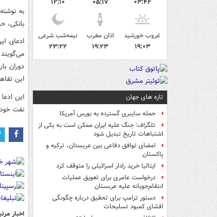
۱۲:۱۰
۰۵:۱۷
۰۳:۴۲
به نوشته
بانکی، حم
غروب خورشید
اذان مغرب
نیمه‌شب شرعی
ادعای ای
۲۳:۲۲
۱۹:۲۳
۱۹:۰۳
می‌گویند
دوران بار
این تفاه
این ادعا
تازه های جهان
نفت خود ر
حمله سایبری گسترده به بورس آمریکا
تلگراف: جنگ علیه ایران ممکن است به یکی از
اشتباهات تاریخ تبدیل شود
امضای توافق دفاعی بین عربستان، ترکیه و
پاکستان
ایتالیا خرید رادار اسرائیلی را متوقف کرد
درخواست عامری برای تعویق عملیات
انتقام‌جویانه علیه عربستان
دستور ترامپ برای تحقیق درباره چگونگی
افشای کمبود تسلیحات
اخبار مرتب