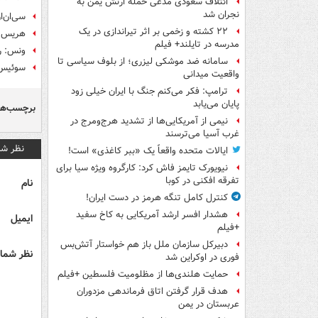
ائتلاف سعودی مدعی حمله ارتش یمن به
نجران شد
سی‌ان‌ا
۲۲ کشته و زخمی بر اثر تیراندازی در یک
هریس: ت
مدرسه در تایلند+ فیلم
ونس: رو
سامانه ضد موشکی لیزری؛ از بلوف سیاسی تا
سوئیس م
واقعیت میدانی
ترامپ: فکر می‌کنم جنگ با ایران خیلی زود
پایان می‌یابد
برچسب‌ها
نیمی از آمریکایی‌ها از تشدید هرج‌ومرج در
غرب آسیا می‌ترسند
نظر شم
ایالات متحده واقعاً یک «ببر کاغذی» است!
نیویورک تایمز فاش کرد: کارگروه ویژه سیا برای
تفرقه افکنی در کوبا
نام
کنترل کامل تنگه هرمز در دست ایران!
هشدار افسر ارشد آمریکایی به کاخ سفید
ایمیل
+فیلم
دبیرکل سازمان ملل باز هم خواستار آتش‌بس
نظر شما 
فوری در اوکراین شد
حمایت هلندی‌ها از مظلومیت فلسطین +فیلم
هدف قرار گرفتن اتاق‌ فرماندهی مزدوران
عربستان در یمن