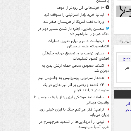
پاکستان
۱۰ خوشحالی گل زودتر از موعد
ایتالیا خرید رادار اسرائیلی را متوقف کرد
واردات نفت آمریکا از عربستان صفر شد
محسن رضایی: اجازه باز شدن مسیر دوم در
تنگه هرمز را نخواهیم داد
درخواست عامری برای تعویق عملیات
بررسی: 0
انتقام‌جویانه علیه عربستان
دستور ترامپ برای تحقیق درباره چگونگی
پاسخ
افشای کمبود تسلیحات
ائتلاف سعودی مدعی حمله ارتش یمن به
 هر
نجران شد
هشدار سرمربی پرسپولیس به جاسوس تیم
۲۲ کشته و زخمی بر اثر تیراندازی در یک
مدرسه در تایلند+ فیلم
سامانه ضد موشکی لیزری؛ از بلوف سیاسی تا
واقعیت میدانی
ترامپ: فکر می‌کنم جنگ با ایران خیلی زود
پایان می‌یابد
نیمی از آمریکایی‌ها از تشدید هرج‌ومرج در
غرب آسیا می‌ترسند