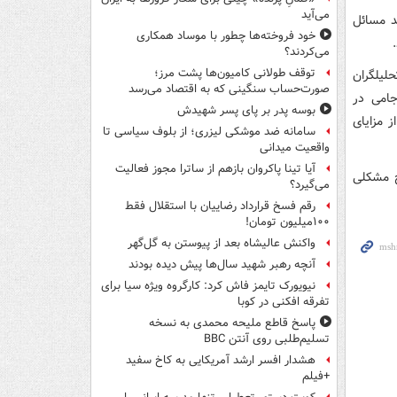
می‌آید
د مسائل
خود فروخته‌ها چطور با موساد همکاری
می‌کردند؟
توقف طولانی کامیون‌ها پشت مرز؛
لیلگران
صورت‌حساب سنگینی که به اقتصاد می‌رسد
جامی در
بوسه‌ پدر بر پای پسر شهیدش
ز مزایای
سامانه ضد موشکی لیزری؛ از بلوف سیاسی تا
واقعیت میدانی
آیا تینا پاکروان بازهم از ساترا مجوز فعالیت
چ مشکلی
می‌گیرد؟
رقم فسخ قرارداد رضاییان با استقلال فقط
۱۰۰میلیون تومان!
واکنش عالیشاه بعد از پیوستن به گل‌گهر
آنچه رهبر شهید سال‌ها پیش دیده بودند
نیویورک تایمز فاش کرد: کارگروه ویژه سیا برای
تفرقه افکنی در کوبا
پاسخ قاطع ملیحه محمدی به نسخه
تسلیم‌طلبی روی آنتن BBC
هشدار افسر ارشد آمریکایی به کاخ سفید
+فیلم