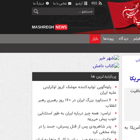
RSS
آرشیو
تماس با ما
دربارهٔ ما
MASHREGH
NEWS
یلم
دیدگاه
پیوندها
بازار
اپ
پربازدیدترین ها
ریکا
یاوه‌گویی تولیدکننده موشک کروز اوکراینی
علیه ایران
۶ دستاورد بزرگ ایران در ۱۶۰ روز رهبری رهبر
انقلاب
ترامپ: همه چیز درباره ایران به طور استثنایی
خوب پیش می‌رود
پدر شاهرودی پس از قتل پسرش، جسد را در
مریکا به
چاه مخفی کرد
«کمانِ پرنده» چینی برای شکار کروزها به ایران