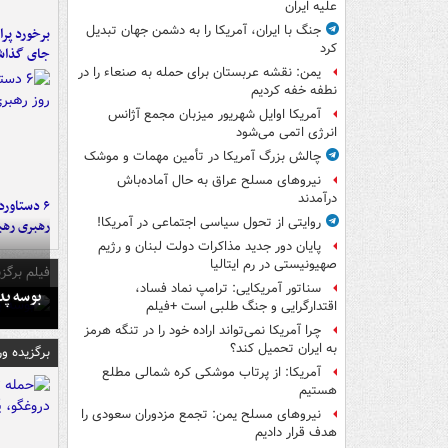
علیه ایران
جنگ با ایران، آمریکا را به دشمن جهان تبدیل
کرد
جای گذا
یمن: نقشه عربستان برای حمله به صنعاء را در
نطفه خفه کردیم
آمریکا اوایل شهریور میزبان مجمع آژانس
انرژی اتمی می‌شود
چالش بزرگ آمریکا در تأمین مهمات و موشک
نیروهای مسلح عراق به حال آماده‌باش
درآمدند
روایتی از تحول سیاسی اجتماعی در آمریکا!
رهبری رهب
پایان دور جدید مذاکرات دولت لبنان و رژیم
صهیونیستی در رم ایتالیا
فیلم برگزی
سناتور آمریکایی: ترامپ نماد فساد،
بوسه‌ پ
اقتدارگرایی و جنگ طلبی است +فیلم
چرا آمریکا نمی‌تواند اراده خود را در تنگه هرمز
به ایران تحمیل کند؟
برگزیده و
آمریکا: از پرتاب موشکی کره شمالی مطلع
هستیم
نیروهای مسلح یمن: تجمع مزدوران سعودی را
هدف قرار دادیم