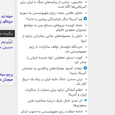
جانسون: ترامپ از پیامدهای جنگ با ایران برای
آمریکایی‌ها آگاه است
تجاوز نظامی مجدد رژیم صهیونیستی به سوریه
حمله تند ف
چرا آمریکا دیگر بازدارندگی پیشین را ندارد؟
دروغگو، پَ
حمله کوبنده نیروهای مسلح یمن به مواضع
مزدوران سعودی +فیلم
برگزیده 
دلایل ردّ محموله‌های غذایی صادراتی ترکیه از
اروپا
حزب‌الله خواستار توقف مذاکرات با رژیم
صهیونیستی شد
کویت دستور تعطیلی تنها مدرسه ایرانی را
صادر کرد
تبعات کمبود موشک‌های پدافندی به متحدان
آمریکا رسید!
پرچم سیاه
همچنان در
برنی سندرز: جنگ علیه ایران بر پایه یک دروغ
آغاز شد
اعلام آمادگی ترکیه برای حمایت از مذاکرات
ایران و آمریکا
اثر جدید کمال شرف درباره محاصره نفتی
سعودی‌ها
ادامه حملات رژیم صهیونیستی به جنوب لبنان