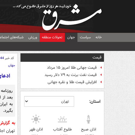
خانه
سیاست
جهان
تحولات منطقه
ورزش
شبکه‌های اجتماع
قیمت
کد خبر
044
جهان
قیمت جهانی طلا امروز ۱۵ مرداد
ادعای
قیمت نفت برنت به ۷۹ دلار رسید
افزایش قیمت طلا و نقره جهانی
روزنامه
بعد از 
استان:
به ایرا
بگیرد.
به گزار
اذان صبح
طلوع آفتاب
اذان ظهر
تهران اجا