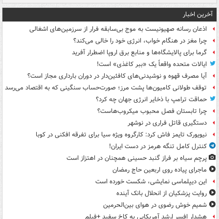
آخرین اخبار
اذعان رسانه صهیونیست به موج بی‌سابقه فرار از سرزمین‌های اشغالی
چرا مغز در هنگام خواب، انرژی خود را خالی می‌کند؟
گرما برای پالایشگاه‌ها و منابع برق اروپا اضطرار آفرید
ایالات متحده واقعاً یک «ببر کاغذی» است!
آیا مصرف قهوه و نوشیدنی‌های کافئین‌دار در دوران بارداری مجاز است؟
توقف طولانی کامیون‌ها پشت مرز؛ صورت‌حساب سنگینی که به اقتصاد می‌رسد
حماقت ترامپ با ذخایر انرژی جهان چه کرد؟
چرا تابستان فصل محبوب میکروب‌هاست؟
دستگیری قاتل فراری در نوشهر
نیویورک تایمز فاش کرد: کارگروه ویژه سیا برای تفرقه افکنی در کوبا
کنترل کامل تنگه هرمز در دست ایران!
پرچم سیاه بر فراز گنبد حسینی همچنان در اهتزاز است
ماجرای پیاده روی اربعین حاج رمضان
این دیپلماسی نمایشی، شکست خورده است
روایت پزشکیان از انحلال بانک آینده
شمیم خوش رضوی در هوای بین‌الحرمین
هشدار افسر ارشد آمریکایی به کاخ سفید +فیلم