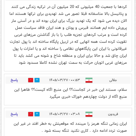
کردها با جمعیت 40 میلیونی که 20 میلیون آن در ترکیه زندگی می کنند
و پتانیسل بالا متاسفانه قبلا تصور می شد تهدیدی برای ترکها هستند اما
الان دیده می شود که یک تهدید بزرگ برای ایران بوده اند و در آستی مار
پرورش داده ایم همانند قبرس و یونان و هند ایران فاقد سیاست عمل
کرده است و مرتب کردهای تجزیه طلب را با باز گذاشتن مرزهای غربی
تقویت کرده است همه انهایی که در اربیل پایگاه ساخته اند با پول تجارت
غیرقانونی با ایران این پایگاههای نظامی را ساخته اند و یا امارات با پول
ایران چاق شد و حالا برای ایران و منطقه شاخ و شونه می کشد باید تا
مرزهای غربی اتوبان حرکت به سمت تهران نشده کاملا مسدود شود
پاسخ
جلالی
۰۰:۵۳ - ۱۴۰۵/۰۳/۲۷
0
0
سلام، مستند این خبر در کجاست؟؟ این منبع اگاه کیست؟؟ ظاهرا این
منبع اگاه از دولت چهاردهم خوراک خبری میگیرد
پاسخ
فریدون
۰۳:۰۸ - ۱۴۰۵/۰۳/۲۷
0
0
ایران زمانی تنگه هرمز را میبندد که موقعیتش به خطر افتد در غیر این
صورت تردد ادامه دارد . کاری نکنید تنگه بسته شود .