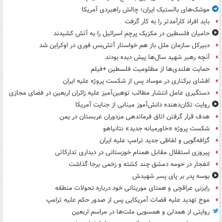
موشک‌های بالستیک ایران؛ چالش راهبردی آمریکا
باید افراد کارآمدتر را به کار گرفت
حامیان فلسطین در مکزیک پرچم اسرائیل را به آتش کشیدند
دبیرکل سازمان ملل باز هم خواستار آتش‌بس فوری در اوکراین شد
آنچه رهبر شهید سال‌ها پیش دیده بودند
حمایت هلندی‌ها از مظلومیت فلسطین +فیلم
افشای برکناری در موساد پس از شکست پروژه علیه ایران
دستگیری عامل انتشار مطالب توهین‌آمیز علیه زائران اربعین در فضای مجازی
روایت تکان‌دهنده دانش‌آموز مینابی از جنایت آمریکا
هدف قرار گرفتن اتاق‌ فرماندهی مزدوران عربستان در یمن
شکست پروژه «خاورمیانه جدید» نتانیاهو
گزافه‌گویی و لفاظی جدید ترامپ علیه ایران
پیروزی استقلال مقابل همنام خوزستانی در دیداری تدارکاتی
انفجار در حومه دمشق چند کشته و زخمی برجا گذاشت
بوسه‌ پدر بر پای پسر شهیدش
رایزنی عراقچی و همتای موریتانی خود درباره تحولات منطقه
موج تهدید علیه قضات آمریکایی پس از صدور حکم علیه ترامپ
روایتی از همدلی و همسویی ملت‌ها در مراسم اربعین