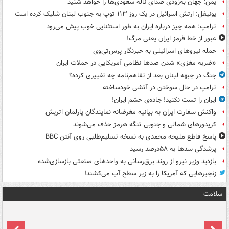
یمن: جهان به‌زودی صدای ناله سعودی‌ها را خواهد شنید
یونیفل: ارتش اسرائیل در یک روز ۱۱۳ توپ به جنوب لبنان شلیک کرده است
ترامپ: همه چیز درباره ایران به طور استثنایی خوب پیش می‌رود
عبور از خط قرمز ایران یعنی مرگ!
حمله نیروهای اسرائیلی به خبرنگار پرس‌تی‌وی
«ضربه مغزی» شدن صدها نظامی آمریکایی در حملات ایران
جنگ در جبهه لبنان بعد از تفاهم‌نامه چه تغییری کرده؟
ترامپ در حال سوختن در آتشی خودساخته
ایران را تست نکنید! جاده‌ی خشم ایران!
واکنش سفارت ایران به بیانیه مغرضانه نمایندگان پارلمان اتریش
کریدورهای شمالی و جنوبی تنگه هرمز حذف می‌شوند
پاسخ قاطع ملیحه محمدی به نسخه تسلیم‌طلبی روی آنتن BBC
پرشدگی سدها به ۵۸درصد رسید
بازدید وزیر نیرو از روند برق‌رسانی به واحدهای صنعتی بازسازی‌شده
زنجیرهایی که آمریکا را به زیر سطح آب می‌کشند!
سلامت
ت