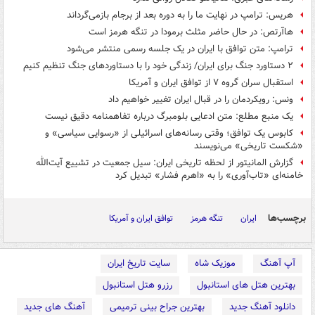
هریس: ترامپ در نهایت ما را به دوره بعد از برجام بازمی‌گرداند
هاآرتص: در حال حاضر مثلث برمودا در تنگه هرمز است
ترامپ: متن توافق با ایران در یک جلسه رسمی منتشر می‌شود
۲ دستاورد جنگ برای ایران/ زندگی خود را با دستاوردهای جنگ تنظیم کنیم
استقبال سران گروه ۷ از توافق ایران و آمریکا
ونس: رویکردمان را در قبال ایران تغییر خواهیم داد
یک منبع مطلع: متن ادعایی بلومبرگ درباره تفاهمنامه دقیق نیست
کابوس یک توافق؛ وقتی رسانه‌های اسرائیلی از «رسوایی سیاسی» و
«شکست تاریخی» می‌نویسند
گزارش المانیتور از لحظه تاریخی ایران: سیل جمعیت در تشییع آیت‌الله
خامنه‌ای «تاب‌آوری» را به «اهرم فشار» تبدیل کرد
برچسب‌ها
ایران
تنگه هرمز
توافق ایران و آمریکا
آپ آهنگ
موزیک شاه
سایت تاریخ ایران
بهترین هتل های استانبول
رزرو هتل استانبول
دانلود آهنگ جدید
بهترین جراح بینی ترمیمی
آهنگ های جدید